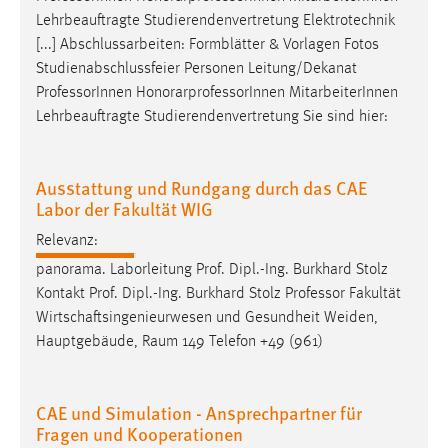
Lehrbeauftragte Studierendenvertretung Elektrotechnik
Conversion-Tracking
[...] Abschlussarbeiten: Formblätter & Vorlagen Fotos
Cookie Laufzeit:
Studienabschlussfeier Personen Leitung/Dekanat
3 Monate
Professor
Innen HonorarprofessorInnen MitarbeiterInnen
Lehrbeauftragte Studierendenvertretung Sie sind hier:
Facebook Pixel
Name:
Ausstattung und Rundgang durch das CAE
_fbp
Labor der Fakultät WIG
Anbieter:
Relevanz:
Facebook
panorama. Laborleitung Prof. Dipl.-Ing. Burkhard Stolz
Kontakt Prof. Dipl.-Ing. Burkhard Stolz
Professor
Fakultät
Zweck:
Conversion-Tracking
Wirtschaftsingenieurwesen und Gesundheit Weiden,
Hauptgebäude, Raum 149 Telefon +49 (961)
Cookie Laufzeit:
3 Monate
CAE und Simulation - Ansprechpartner für
Fragen und Kooperationen