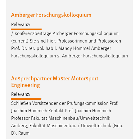
30 Tage
Amberger Forschungskolloquium
Chat
Relevanz:
Name:
/ Konferenzbeiträge Amberger Forschungskolloquium
MibewSessionID, MIBEW_UserID, mibew_locale, mibew-
(current) Sie sind hier: Professorinnen und
Professoren
chat-frame-style-5e9dbeb1811c0446
Prof. Dr. rer. pol. habil. Mandy Hommel Amberger
Forschungskolloquium 2. Amberger Forschungskolloquium
Zweck:
Wird benötigt um die Chatfunktion nutzen zu können.
Cookie Laufzeit:
Ansprechpartner Master Motorsport
MibewSessionID, mibew-chat-frame-style-
Engineering
5e9dbeb1811c0446 = Sitzungslaufzeit, mibew_locale = 3
Relevanz:
Jahre, MIBEW_UserID = 1 Jahr
Schließen Vorsitzender der Prüfungskommission Prof.
Joachim Hummich Kontakt Prof. Joachim Hummich
Login
Professor
Fakultät Maschinenbau/Umwelttechnik
Name:
Amberg, Fakultät Maschinenbau / Umwelttechnik (Geb.
fe_user, be_user, be_lastLoginProvider
D), Raum