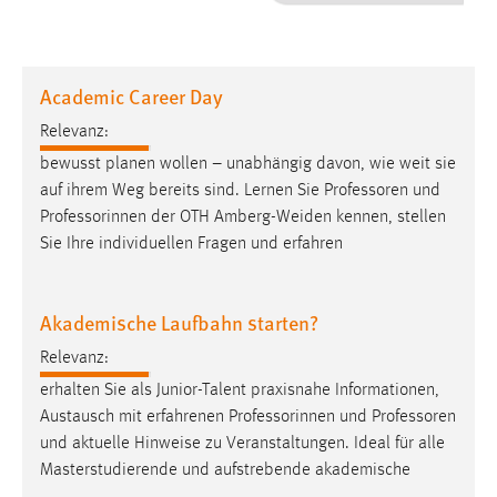
1 Jahr
Performance
Academic Career Day
Name:
Relevanz:
staticfilecache
bewusst planen wollen – unabhängig davon, wie weit sie
auf ihrem Weg bereits sind. Lernen Sie
Professoren
und
Zweck:
Professorinnen der OTH Amberg-Weiden kennen, stellen
Für performante Seitenauslieferung wird in diesem Cookie
gespeichert, ob man eingeloggt ist.
Sie Ihre individuellen Fragen und erfahren
Sprachpräferenz
Akademische Laufbahn starten?
Name:
Relevanz:
site-language-preference
erhalten Sie als Junior-Talent praxisnahe Informationen,
Zweck:
Austausch mit erfahrenen Professorinnen und
Professoren
Das Cookie speichert die gewählte Sprache der Website.
und aktuelle Hinweise zu Veranstaltungen. Ideal für alle
Masterstudierende und aufstrebende akademische
Cookie Laufzeit: