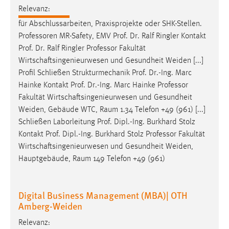
EXTERNE MEDIEN
Relevanz:
Um Inhalte von Videoplattformen und Social Media
für Abschlussarbeiten, Praxisprojekte oder SHK-Stellen.
Plattformen anzeigen zu können, werden von diesen
Professoren
MR-Safety, EMV Prof. Dr. Ralf Ringler Kontakt
externen Medien Cookies gesetzt.
Prof. Dr. Ralf Ringler
Professor
Fakultät
Wirtschaftsingenieurwesen und Gesundheit Weiden [...]
YouTube
Profil Schließen Strukturmechanik Prof. Dr.-Ing. Marc
Hainke Kontakt Prof. Dr.-Ing. Marc Hainke
Professor
Fakultät Wirtschaftsingenieurwesen und Gesundheit
Vimeo
Weiden, Gebäude WTC, Raum 1.34 Telefon +49 (961) [...]
Schließen Laborleitung Prof. Dipl.-Ing. Burkhard Stolz
Kontakt Prof. Dipl.-Ing. Burkhard Stolz
Professor
Fakultät
Wirtschaftsingenieurwesen und Gesundheit Weiden,
Hauptgebäude, Raum 149 Telefon +49 (961)
Digital Business Management (MBA)| OTH
Amberg-Weiden
Relevanz: