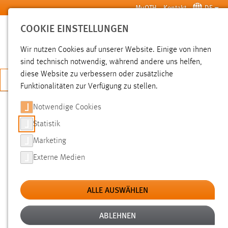
Zum Hauptinhalt springen
MyOTH
Kontakt
DE
COOKIE EINSTELLUNGEN
SUCHE
Wir nutzen Cookies auf unserer Website. Einige von ihnen
sind technisch notwendig, während andere uns helfen,
diese Website zu verbessern oder zusätzliche
JETZT BEWERBEN
Funktionalitäten zur Verfügung zu stellen.
Notwendige Cookies
SUCHE
Statistik
Marketing
FILTER
Externe Medien
Typ
ALLE AUSWÄHLEN
Erstellungsdatum
ABLEHNEN