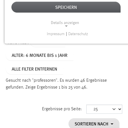
SPEICHERN
Alter
Details anzeigen
SUCHEN
Impressum
|
Datenschutz
NOTWENDIGE COOKIES
TYP: SEITEN
Aktive Filter:
Notwendige Cookies ermöglichen grundlegende
ALTER: 6 MONATE BIS 1 JAHR
Funktionen und sind für die einwandfreie Funktion der
Website erforderlich.
ALLE FILTER ENTFERNEN
Einverständnis
Gesucht nach "professoren".
Es wurden 46 Ergebnisse
Name:
gefunden.
Zeige Ergebnisse 1 bis 25 von 46.
cookie_consent
Zweck:
Ergebnisse pro Seite:
Dieser Cookie speichert die ausgewählten Einverständnis-
Optionen des Benutzers
SORTIEREN NACH
Cookie Laufzeit: