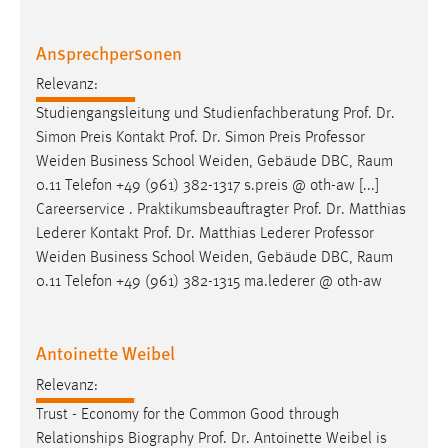
Zweck:
Dieser Cookie ist notwendig um sich an der Website
Ansprechpersonen
einloggen zu können.
Relevanz:
Cookie Laufzeit:
Studiengangsleitung und Studienfachberatung Prof. Dr.
24 Stunden
Simon Preis Kontakt Prof. Dr. Simon Preis
Professor
Weiden Business School Weiden, Gebäude DBC, Raum
0.11 Telefon +49 (961) 382-1317 s.preis @ oth-aw [...]
STATISTIK
Careerservice . Praktikumsbeauftragter Prof. Dr. Matthias
Statistik Cookies erfassen Informationen anonym.
Lederer Kontakt Prof. Dr. Matthias Lederer
Professor
Diese Informationen helfen uns zu verstehen, wie
Weiden Business School Weiden, Gebäude DBC, Raum
unsere Besucher unsere Website nutzen.
0.11 Telefon +49 (961) 382-1315 ma.lederer @ oth-aw
Matomo
Antoinette Weibel
Name:
Relevanz:
_pk_ref, _pk_cvar, _pk_id, _pk_ses
Trust - Economy for the Common Good through
Zweck:
Relationships Biography Prof. Dr. Antoinette Weibel is
Zugriffsstatistik