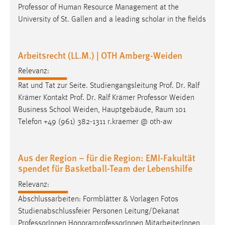
Professor
of Human Resource Management at the
Cookie Laufzeit:
University of St. Gallen and a leading scholar in the fields
Max. 13 Monate
Arbeitsrecht (LL.M.) | OTH Amberg-Weiden
MARKETING
Relevanz:
Marketing Cookies werden von Drittanbietern
Rat und Tat zur Seite. Studiengangsleitung Prof. Dr. Ralf
verwendet, um personalisierte Werbung anzuzeigen.
Krämer Kontakt Prof. Dr. Ralf Krämer
Professor
Weiden
Sie tun dies, indem sie Besucher über Websites
Business School Weiden, Hauptgebäude, Raum 101
hinweg verfolgen.
Telefon +49 (961) 382-1311 r.kraemer @ oth-aw
Google Ads
Aus der Region – für die Region: EMI-Fakultät
Name:
spendet für Basketball-Team der Lebenshilfe
_gcl_au
Relevanz:
Anbieter:
Abschlussarbeiten: Formblätter & Vorlagen Fotos
Google Ireland Limited
Studienabschlussfeier Personen Leitung/Dekanat
Professor
Innen HonorarprofessorInnen MitarbeiterInnen
Zweck: