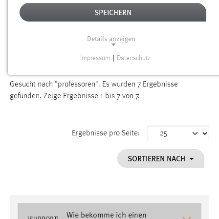
SUCHEN
SPEICHERN
Details anzeigen
TYP: WIKI
Aktive Filter:
Impressum
|
Datenschutz
ALLE FILTER ENTFERNEN
NOTWENDIGE COOKIES
Notwendige Cookies ermöglichen grundlegende
Gesucht nach "professoren".
Es wurden 7 Ergebnisse
Funktionen und sind für die einwandfreie Funktion der
gefunden.
Zeige Ergebnisse 1 bis 7 von 7.
Website erforderlich.
Einverständnis
Ergebnisse pro Seite:
Name:
SORTIEREN NACH
cookie_consent
Zweck:
Dieser Cookie speichert die ausgewählten Einverständnis-
Optionen des Benutzers
Wie bekomme ich einen
Cookie Laufzeit:
[SUPPORT]