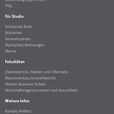
FAQ
Cookie Laufzeit:
Max. 13 Monate
Für Studis
Schwarzes Brett
Bibliothek
MARKETING
Semesterzeiten
Marketing Cookies werden von Drittanbietern
Marktplatz/Wohnungen
verwendet, um personalisierte Werbung anzuzeigen.
Mensa
Sie tun dies, indem sie Besucher über Websites
Fakultäten
hinweg verfolgen.
Elektrotechnik, Medien und Informatik
Google Ads
Maschinenbau/Umwelttechnik
Name:
Weiden Business School
_gcl_au
Wirtschaftsingenieurwesen und Gesundheit
Anbieter:
Weitere Infos
Google Ireland Limited
Kontakt/Anfahrt
Zweck: