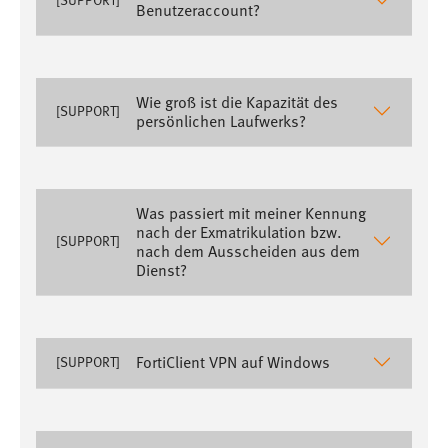
Benutzeraccount?
1 Jahr
Performance
Wie groß ist die Kapazität des
[SUPPORT]
Name:
persönlichen Laufwerks?
staticfilecache
Zweck:
Für performante Seitenauslieferung wird in diesem Cookie
Was passiert mit meiner Kennung
gespeichert, ob man eingeloggt ist.
nach der Exmatrikulation bzw.
[SUPPORT]
nach dem Ausscheiden aus dem
Dienst?
Sprachpräferenz
Name:
site-language-preference
FortiClient VPN auf Windows
[SUPPORT]
Zweck:
Das Cookie speichert die gewählte Sprache der Website.
Cookie Laufzeit: