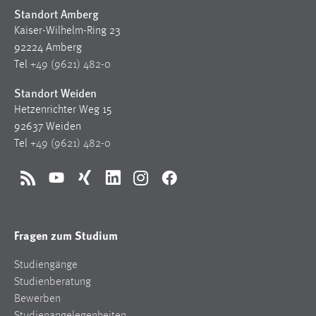
Standort Amberg
Zweck:
Dieser Cookie ist notwendig um sich an der Website
Kaiser-Wilhelm-Ring 23
einloggen zu können.
92224 Amberg
Tel
+49 (9621) 482-0
Cookie Laufzeit:
24 Stunden
Standort Weiden
Hetzenrichter Weg 15
92637 Weiden
STATISTIK
Tel
+49 (9621) 482-0
Statistik Cookies erfassen Informationen anonym.
Diese Informationen helfen uns zu verstehen, wie
RSS
YouTube
Xing
LinkedIn
Instagram
Facebook
unsere Besucher unsere Website nutzen.
Matomo
Fragen zum Studium
Name:
Studiengänge
_pk_ref, _pk_cvar, _pk_id, _pk_ses
Studienberatung
Bewerben
Zweck:
Zugriffsstatistik
Studienangelegenheiten