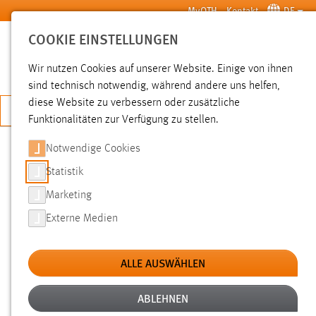
Zum Hauptinhalt springen
MyOTH
Kontakt
DE
COOKIE EINSTELLUNGEN
SUCHE
Wir nutzen Cookies auf unserer Website. Einige von ihnen
sind technisch notwendig, während andere uns helfen,
diese Website zu verbessern oder zusätzliche
JETZT BEWERBEN
Funktionalitäten zur Verfügung zu stellen.
Notwendige Cookies
SUCHE
Statistik
Marketing
FILTER
Externe Medien
Typ
ALLE AUSWÄHLEN
Erstellungsdatum
ABLEHNEN