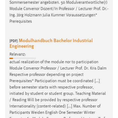
EXTERNE MEDIEN
Sommersemester angeboten. 50 Modulverantwortliche(r)
Module Convenor Dozent/In
Professor
/ Lecturer Prof. Dr.-
Um Inhalte von Videoplattformen und Social Media
Ing. Jörg Holzmann Julia Kummer Voraussetzungen*
Plattformen anzeigen zu können, werden von diesen
Prerequisites
externen Medien Cookies gesetzt.
YouTube
Modulhandbuch Bachelor Industrial
[PDF]
Engineering
Vimeo
Relevanz:
actual realization of the module nor to participation
Module Convenor
Professor
/ Lecturer Prof. Dr. Kris Dalm
Respective
professor
depending on project
Prerequisites* Participation must be coordinated [...]
before semester starts with respective
professor
,
initiated by student or student group. Teaching Material
/ Reading Will be provided by respective
professor
Internationality (content-related) [...] Max. Number of
Participants Weiden English One Semester Winter