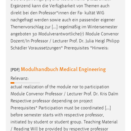
Ergänzend kann die Verfügbarkeit von Themen auch
direkt bei den
Professor
*innen der Fa- kultät WIG
nachgefragt werden sowie auch ein passender eigener
Themenvorschlag zur [...] regelmäßig im Wintersemester
angeboten 30 Modulverantwortliche(r) Module Convenor
Dozent/In
Professor
/ Lecturer Prof. Dr. Julia Heigl Philipp
Schädler Voraussetzungen* Prerequisites *Hinweis:
Modulhandbuch Medical Engineering
[PDF]
Relevanz:
actual realization of the module nor to participation
Module Convenor
Professor
/ Lecturer Prof. Dr. Kris Dalm
Respective
professor
depending on project
Prerequisites* Participation must be coordinated [...]
before semester starts with respective
professor
,
initiated by student or student group. Teaching Material
/ Reading Will be provided by respective
professor