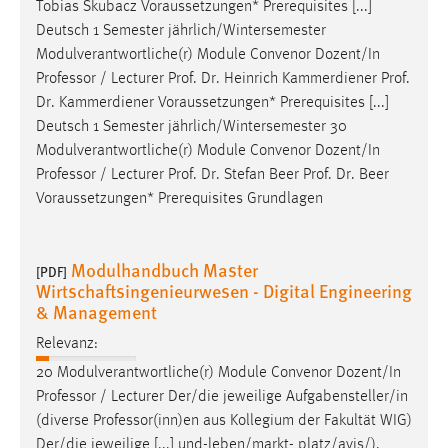
Tobias Skubacz Voraussetzungen* Prerequisites [...]
Deutsch 1 Semester jährlich/Wintersemester
Modulverantwortliche(r) Module Convenor Dozent/In
Professor
/ Lecturer Prof. Dr. Heinrich Kammerdiener Prof.
Dr. Kammerdiener Voraussetzungen* Prerequisites [...]
Deutsch 1 Semester jährlich/Wintersemester 30
Modulverantwortliche(r) Module Convenor Dozent/In
Professor
/ Lecturer Prof. Dr. Stefan Beer Prof. Dr. Beer
Voraussetzungen* Prerequisites Grundlagen
Modulhandbuch Master
[PDF]
Wirtschaftsingenieurwesen - Digital Engineering
& Management
Relevanz:
20 Modulverantwortliche(r) Module Convenor Dozent/In
Professor
/ Lecturer Der/die jeweilige Aufgabensteller/in
(diverse
Professor
(inn)en aus Kollegium der Fakultät WIG)
Der/die jeweilige [...] und-leben/markt- platz/avis/).