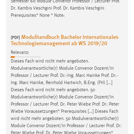
Semester 60 Module Convenor
Professor
/ Lecturer Prof.
Dr. Kambis Veschgini Prof. Dr. Kambis Veschgini
Prerequisites* None * Note:
Modulhandbuch Bachelor Internationales
[PDF]
Technologiemanagement ab WS 2019/20
Relevanz:
Dieses Fach wird nicht mehr angeboten.
Modulverantwortliche(r) Module Convenor Dozent/In
Professor
/ Lecturer Prof. Dr.-Ing. Marc Hainke Prof. Dr.-
Ing. Marc Hainke, Reinhold Hartwich, B.Eng. (FH) [...]
Dieses Fach wird nicht mehr angeboten. 50
Modulverantwortliche(r) Module Convenor Dozent/In
Professor
/ Lecturer Prof. Dr. Peter Wiebe Prof. Dr. Peter
Wiebe Voraussetzungen* Prerequisites [...] Dieses Fach
wird nicht mehr angeboten. 50 Modulverantwortliche(r)
Module Convenor Dozent/In
Professor
/ Lecturer Prof. Dr.
Peter Wiebe Prof. Dr. Peter Wiebe Voraussetzungen*