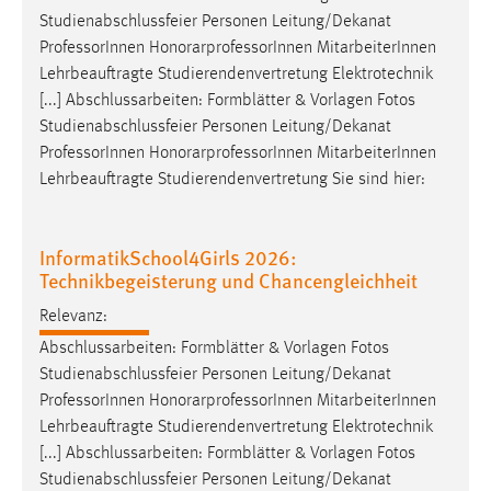
Studienabschlussfeier Personen Leitung/Dekanat
Cookie Laufzeit:
Professor
Innen HonorarprofessorInnen MitarbeiterInnen
Max. 13 Monate
Lehrbeauftragte Studierendenvertretung Elektrotechnik
[...] Abschlussarbeiten: Formblätter & Vorlagen Fotos
Studienabschlussfeier Personen Leitung/Dekanat
MARKETING
Professor
Innen HonorarprofessorInnen MitarbeiterInnen
Lehrbeauftragte Studierendenvertretung Sie sind hier:
Marketing Cookies werden von Drittanbietern
verwendet, um personalisierte Werbung anzuzeigen.
Sie tun dies, indem sie Besucher über Websites
InformatikSchool4Girls 2026:
hinweg verfolgen.
Technikbegeisterung und Chancengleichheit
Google Ads
Relevanz:
Abschlussarbeiten: Formblätter & Vorlagen Fotos
Name:
Studienabschlussfeier Personen Leitung/Dekanat
_gcl_au
Professor
Innen HonorarprofessorInnen MitarbeiterInnen
Anbieter:
Lehrbeauftragte Studierendenvertretung Elektrotechnik
Google Ireland Limited
[...] Abschlussarbeiten: Formblätter & Vorlagen Fotos
Studienabschlussfeier Personen Leitung/Dekanat
Zweck: