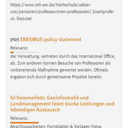
Zweck:
https://www.oth-aw.de/hochschule/ueber-
Dieser Cookie ist notwendig um sich an der Website
uns/personen/professorinnen-professoren
/ Zweitprüfer
einloggen zu können.
vs. Deputat
Cookie Laufzeit:
24 Stunden
ERASMUS policy statement
[PDF]
Relevanz:
STATISTIK
der Verwaltung, vertreten durch das International Office,
ab. Zum anderen können Besuche von
Professoren
als
Statistik Cookies erfassen Informationen anonym.
vorbereitende Maßnahme gewertet werden. Oftmals
Diese Informationen helfen uns zu verstehen, wie
ergaben sich durch gemeinsame Projekte bereits
unsere Besucher unsere Website nutzen.
Matomo
GI-Sommerfest: Geoinformatik und
Landmanagement feiert starke Leistungen und
Name:
lebendigen Austausch
_pk_ref, _pk_cvar, _pk_id, _pk_ses
Relevanz:
Zweck:
Abschlussarbeiten: Formblätter & Vorlagen Fotos
Zugriffsstatistik