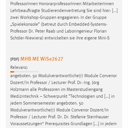
Professor
Innen HonorarprofessorInnen MitarbeiterInnen
Conversion-Tracking
Lehrbeauftragte Studierendenvertretung Sie sind hier: [...]
Cookie Laufzeit:
zwei Workshop-Gruppen engagieren: In der Gruppe
3 Monate
„Spielekonsole“ (betreut durch Embedded-Systems-
Professor
Dr. Peter Raab und Laboringenieur Florian
Schöler-Niewiera) entwickelten sie ihre eigene Mini-S
Facebook Pixel
Name:
MHB ME WiSe2627
_fbp
[PDF]
Anbieter:
Relevanz:
Facebook
angeboten. 50 Modulverantwortliche(r) Module Convenor
Dozent/In
Professor
/ Lecturer Prof. Dr.-Ing. Jörg
Zweck:
Holzmann alle
Professoren
im Masterstudiengang
Conversion-Tracking
Medizintechnik – Schwerpunkt “Technologien und [...] in
Cookie Laufzeit:
jedem Sommersemester angeboten. 50
3 Monate
Modulverantwortliche(r) Module Convenor Dozent/In
Professor
/ Lecturer Prof. Dr. Dr. Stefanie Steinhauser
Voraussetzungen* Prerequisites Grundlagen [...] in jedem