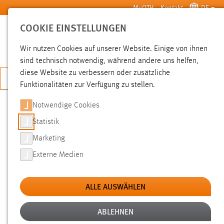
Zum Hauptinhalt springen
MyOTH
Kontakt
DE
COOKIE EINSTELLUNGEN
SUCHE
Wir nutzen Cookies auf unserer Website. Einige von ihnen
sind technisch notwendig, während andere uns helfen,
diese Website zu verbessern oder zusätzliche
JETZT BEWERBEN
Funktionalitäten zur Verfügung zu stellen.
Notwendige Cookies
SUCHE
Statistik
Marketing
FILTER
Externe Medien
Typ
ALLE AUSWÄHLEN
Erstellungsdatum
ABLEHNEN