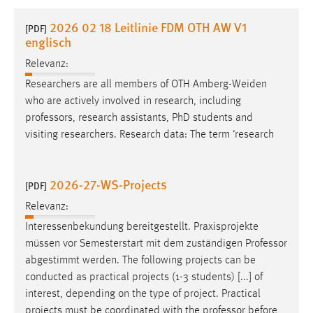
1 Jahr
2026 02 18 Leitlinie FDM OTH AW V1
[PDF]
englisch
Performance
Relevanz:
Name:
Researchers are all members of OTH Amberg-Weiden
staticfilecache
who are actively involved in research, including
professors
, research assistants, PhD students and
Zweck:
visiting researchers. Research data: The term ‘research
Für performante Seitenauslieferung wird in diesem Cookie
gespeichert, ob man eingeloggt ist.
2026-27-WS-Projects
[PDF]
Sprachpräferenz
Relevanz:
Name:
Interessenbekundung bereitgestellt. Praxisprojekte
site-language-preference
müssen vor Semesterstart mit dem zuständigen
Professor
Zweck:
abgestimmt werden. The following projects can be
Das Cookie speichert die gewählte Sprache der Website.
conducted as practical projects (1-3 students) [...] of
interest, depending on the type of project. Practical
Cookie Laufzeit:
projects must be coordinated with the
professor
before