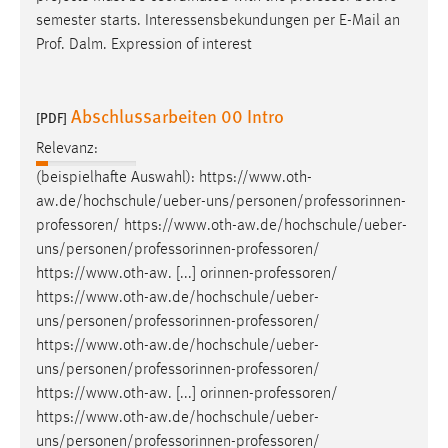
30 Tage
semester starts. Interessensbekundungen per E-Mail an
Prof. Dalm. Expression of interest
Chat
Name:
Abschlussarbeiten 00 Intro
[PDF]
MibewSessionID, MIBEW_UserID, mibew_locale, mibew-
chat-frame-style-5e9dbeb1811c0446
Relevanz:
(beispielhafte Auswahl):
https://www.oth-
Zweck:
aw.de/hochschule/ueber-uns/personen/professorinnen-
Wird benötigt um die Chatfunktion nutzen zu können.
professoren
/
https://www.oth-aw.de/hochschule/ueber-
Cookie Laufzeit:
uns/personen/professorinnen-professoren
/
MibewSessionID, mibew-chat-frame-style-
https://www.oth-aw. [...] orinnen-professoren/
5e9dbeb1811c0446 = Sitzungslaufzeit, mibew_locale = 3
https://www.oth-aw.de/hochschule/ueber-
Jahre, MIBEW_UserID = 1 Jahr
uns/personen/professorinnen-professoren
/
https://www.oth-aw.de/hochschule/ueber-
Login
uns/personen/professorinnen-professoren
/
https://www.oth-aw. [...] orinnen-professoren/
Name:
https://www.oth-aw.de/hochschule/ueber-
fe_user, be_user, be_lastLoginProvider
uns/personen/professorinnen-professoren
/