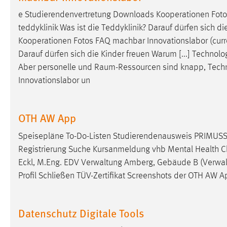
externen Medien Cookies gesetzt.
e Studierendenvertretung Downloads Kooperationen Foto
teddyklinik Was ist die Teddyklinik? Darauf dürfen sich d
YouTube
Kooperationen Fotos FAQ machbar Innovationslabor (curr
Darauf dürfen sich die Kinder freuen Warum [...] Techn
Vimeo
Aber personelle und
Raum-Ressourcen
sind knapp, Techn
Innovationslabor un
OTH AW App
Speisepläne To-Do-Listen Studierendenausweis PRIMUSS
Registrierung
Suche Kursanmeldung vhb Mental Health Chat
Eckl, M.Eng. EDV Verwaltung Amberg, Gebäude B (Verwal
Profil Schließen TÜV-Zertifikat Screenshots der OTH AW 
Datenschutz Digitale Tools