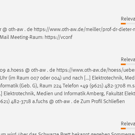
Releva
 @ oth-aw . de https://www.oth-aw.de/meiller/prof-dr-dieter-m
-Mail
Meeting-Raum
: https://vconf
Releva
09 a.hoess @ oth-aw . de https://www.oth-aw.de/hoess/uebe
 Uhr (im
Raum
007 oder 004) und nach [...] Elektrotechnik, Me
nformatik (Geb. G),
Raum
224 Telefon +49 (9621) 482-3708 m.s
.] Elektrotechnik, Medien und Informatik Amberg, Fakultät Elekt
621) 482-3718 a.fuchs @ oth-aw . de Zum Profil Schließen
Releva
aum
wird über das Schwarze Brett bekannt gegeben Sommersem