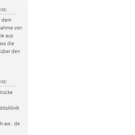
nz:
or dem
snahme von
ie aus
ass die
 über den
nz:
drücke
ddyklinik
th-aw . de