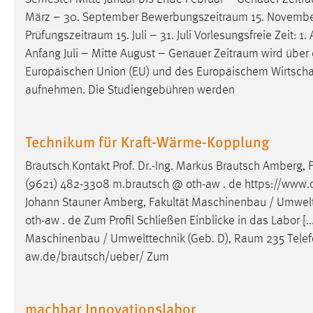
Anbieter:
Google Ireland Limited
März – 30. September
Bewerbungszeitraum
15. November
Prüfungszeitraum
15. Juli – 31. Juli Vorlesungsfreie Zei
Zweck:
Conversion-Tracking
Anfang Juli – Mitte August – Genauer
Zeitraum
wird über 
Cookie Laufzeit:
3 Monate
Europäischen Union (EU) und des Europäischem
Wirtsch
aufnehmen. Die Studiengebühren werden
Facebook Pixel
Name:
Technikum für Kraft-Wärme-Kopplung
_fbp
Anbieter:
Facebook
Brautsch Kontakt Prof. Dr.-Ing. Markus Brautsch Amberg,
(9621) 482-3308 m.brautsch @ oth-aw . de https://www.ot
Zweck:
Conversion-Tracking
Johann Stauner Amberg, Fakultät Maschinenbau / Umwelt
Cookie Laufzeit:
3 Monate
oth-aw . de Zum Profil Schließen Einblicke in das Labor [.
Maschinenbau / Umwelttechnik (Geb. D),
Raum
235 Telef
aw.de/brautsch/ueber/ Zum
EXTERNE MEDIEN
Um Inhalte von Videoplattformen und Social Media
machbar Innovationslabor
Plattformen anzeigen zu können, werden von diesen