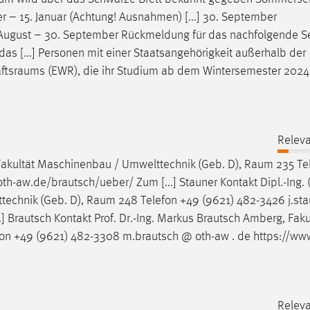
 – 15. Januar (Achtung! Ausnahmen) [...] 30. September
t: 1. August – 30. September Rückmeldung für das nachfolgende 
das [...] Personen mit einer Staatsangehörigkeit außerhalb der
aftsraums
(EWR), die ihr Studium ab dem Wintersemester 2024
Releva
 Fakultät Maschinenbau / Umwelttechnik (Geb. D),
Raum
235 Te
h-aw.de/brautsch/ueber/ Zum [...] Stauner Kontakt Dipl.-Ing. 
technik (Geb. D),
Raum
248 Telefon +49 (9621) 482-3426 j.st
..] Brautsch Kontakt Prof. Dr.-Ing. Markus Brautsch Amberg, Faku
on +49 (9621) 482-3308 m.brautsch @ oth-aw . de https://ww
Releva