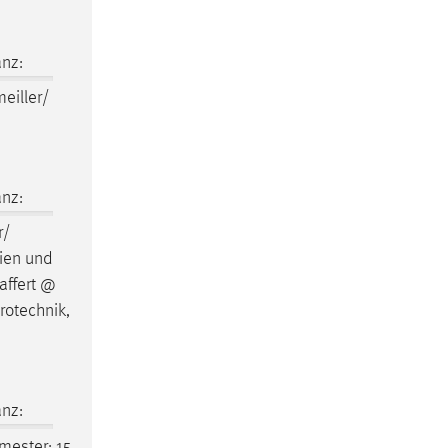
nz:
eiller/
nz:
r/
dien und
affert @
rotechnik,
nz:
ester: 15.