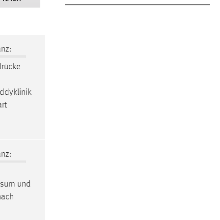
nz:
drücke
ddyklinik
art
nz:
Visum und
nach