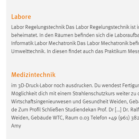
in diesem Cookie gespeichert, ob man
eingeloggt ist.
Labore
Labor Regelungstechnik Das Labor Regelungstechnik ist 
Sprachpräferenz
beheimatet. In den
Räumen
befinden sich die Laboraufba
Name:
site-language-preference
Informatik Labor Mechatronik Das Labor Mechatronik befi
Umwelttechnik. In diesen findet auch das Praktikum Mess
Zweck:
Das Cookie speichert die gewählte
Sprache der Website.
Cookie Laufzeit:
Medizintechnik
30 Tage
im 3D-Druck-Labor noch ausdrucken. Du wendest Fertigun
Chat
Möglichkeit dich mit einem Strahlenschutzkurs weiter zu qu
Wirtschaftsingenieurwesen und Gesundheit Weiden, Ge
Name:
MibewSessionID, MIBEW_UserID,
de Zum Profil Schließen Studiendekan Prof. Dr [...] Dr. R
mibew_locale, mibew-chat-frame-style-
5e9dbeb1811c0446
Weiden, Gebäude WTC,
Raum
0.03 Telefon +49 (961) 382
Amy
Zweck:
Wird benötigt um die Chatfunktion
nutzen zu können.