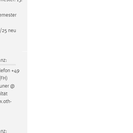
Semester
/25 neu
nz:
lefon +49
(FH)
auner @
ltät
w.oth-
nz: