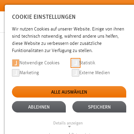
Zum Hauptinhalt springen
COOKIE EINSTELLUNGEN
Wir nutzen Cookies auf unserer Website. Einige von ihnen
sind technisch notwendig, während andere uns helfen,
diese Website zu verbessern oder zusätzliche
SUCHE
Funktionalitäten zur Verfügung zu stellen.
Notwendige Cookies
Statistik
Marketing
Externe Medien
ALLE AUSWÄHLEN
ALTER: ÜBER EIN JAHR
ALLE FILTER EN
Aktive Filter:
ABLEHNEN
SPEICHERN
Gesucht nach "raum".
Es wurden 1849 Ergebnisse gefunde
Details anzeigen