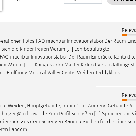
Releva
erationen Fotos FAQ machbar Innovationslabor Der
Raum
Ein
 sich die Kinder freuen Warum [...] Lehrbeauftragte
 FAQ machbar Innovationslabor Der
Raum
Eindrücke Kontakt te
uen Warum [...] - Kongress der Master Kick-off-Veranstaltung: St
nd Eröffnung Medical Valley Center Weiden Teddyklinik
Releva
Office Weiden, Hauptgebäude,
Raum
C011 Amberg, Gebäude A
hinger @ oth-aw . de Zum Profil Schließen [...] Sprachen an. 
tudierende aus dem
Schengen-Raum
brauchen für die Einreise 
eren Ländern