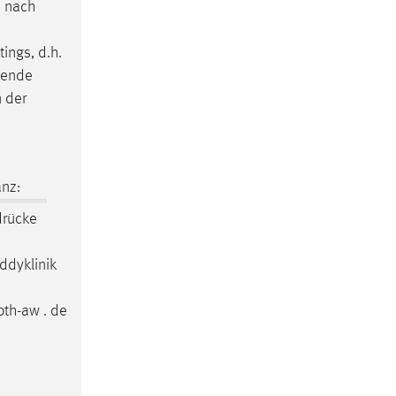
Je nach
ings, d.h.
mende
 der
nz:
drücke
ddyklinik
th-aw . de