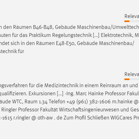
Releva
in den
Räumen
B46-B48, Gebäude Maschinenbau/Umwelttech
uten für das Praktikum Regelungstechnik [...] Elektrotechnik, 
ndet sich in den
Räumen
E48-E50, Gebäude Maschinenbau/
technik für
Releva
gsverfahren für die Medizintechnik in einem
Reinraum
an und 
alifizieren. Exkursionen [...] -Ing. Marc Hainke Professor Fakul
bäude WTC,
Raum
1.34 Telefon +49 (961) 382-1606 m.hainke @ 
alf Ringler Professor Fakultät Wirtschaftsingenieurwesen und Ge
-1615 r.ringler @ oth-aw . de Zum Profil Schließen WIGCares 