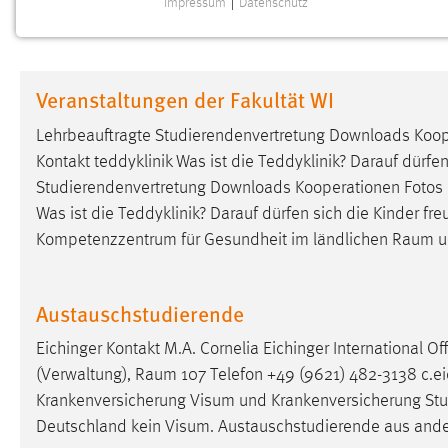
Impressum
|
Datenschutz
NOTWENDIGE COOKIES
Notwendige Cookies ermöglichen grundlegende
Funktionen und sind für die einwandfreie Funktion der
Veranstaltungen der Fakultät WI
Website erforderlich.
Lehrbeauftragte Studierendenvertretung Downloads Koop
Einverständnis
Kontakt teddyklinik Was ist die Teddyklinik? Darauf dürfen
Studierendenvertretung Downloads Kooperationen Fotos
Name:
cookie_consent
Was ist die Teddyklinik? Darauf dürfen sich die Kinder fre
Zweck:
Dieser Cookie speichert die
Kompetenzzentrum für Gesundheit im ländlichen
Raum
u
ausgewählten Einverständnis-Optionen
des Benutzers
Cookie Laufzeit:
Austauschstudierende
1 Jahr
Eichinger Kontakt M.A. Cornelia Eichinger International 
Performance
(Verwaltung),
Raum
107 Telefon +49 (9621) 482-3138 c.eic
Krankenversicherung Visum und Krankenversicherung S
Name:
staticfilecache
Deutschland kein Visum. Austauschstudierende aus and
Zweck:
Für performante Seitenauslieferung wird