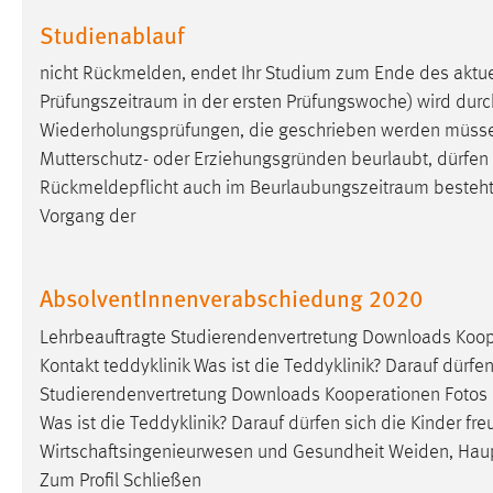
Cookie Laufzeit:
Studienablauf
MibewSessionID, mibew-chat-frame-
style-5e9dbeb1811c0446 =
Sitzungslaufzeit, mibew_locale = 3
nicht Rückmelden, endet Ihr Studium zum Ende des aktu
Jahre, MIBEW_UserID = 1 Jahr
Prüfungszeitraum
in der ersten Prüfungswoche) wird dur
Wiederholungsprüfungen, die geschrieben werden müsse
Login
Mutterschutz- oder Erziehungsgründen beurlaubt, dürfen [
Rückmeldepflicht auch im
Beurlaubungszeitraum
besteht
Name:
fe_user, be_user, be_lastLoginProvider
Vorgang der
Zweck:
Dieser Cookie ist notwendig um sich an
der Website einloggen zu können.
AbsolventInnenverabschiedung 2020
Cookie Laufzeit:
24 Stunden
Lehrbeauftragte Studierendenvertretung Downloads Koop
Kontakt teddyklinik Was ist die Teddyklinik? Darauf dürfen
Studierendenvertretung Downloads Kooperationen Fotos
STATISTIK
Was ist die Teddyklinik? Darauf dürfen sich die Kinder fre
Statistik Cookies erfassen Informationen anonym.
Wirtschaftsingenieurwesen und Gesundheit Weiden, Ha
Diese Informationen helfen uns zu verstehen, wie
Zum Profil Schließen
unsere Besucher unsere Website nutzen.