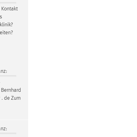
 Kontakt
s
linik?
eiten?
nz:
-
t Bernhard
 . de Zum
nz: