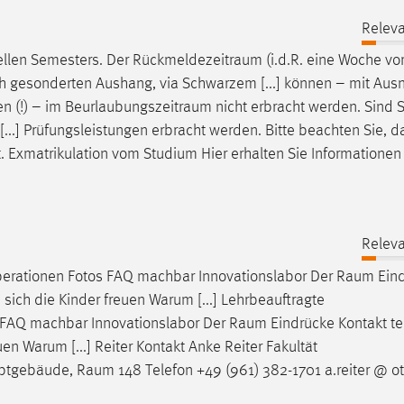
Releva
ellen Semesters. Der
Rückmeldezeitraum
(i.d.R. eine Woche v
ch gesonderten Aushang, via Schwarzem [...] können – mit Au
n (!) – im
Beurlaubungszeitraum
nicht erbracht werden. Sind S
...] Prüfungsleistungen erbracht werden. Bitte beachten Sie, d
. Exmatrikulation vom Studium Hier erhalten Sie Informationen
Releva
erationen Fotos FAQ machbar Innovationslabor Der
Raum
Ein
 sich die Kinder freuen Warum [...] Lehrbeauftragte
 FAQ machbar Innovationslabor Der
Raum
Eindrücke Kontakt te
uen Warum [...] Reiter Kontakt Anke Reiter Fakultät
uptgebäude,
Raum
148 Telefon +49 (961) 382-1701 a.reiter @ o