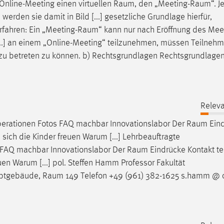
Online-Meeting einen virtuellen
Raum
, den „
Meeting-Raum
“. 
rden sie damit in Bild [...] gesetzliche Grundlage hierfür,
fahren: Ein „
Meeting-Raum
“ kann nur nach Eröffnung des Meet
...] an einem „Online-Meeting“ teilzunehmen, müssen Teilneh
 zu betreten zu können. b) Rechtsgrundlagen Rechtsgrundlagen
Releva
erationen Fotos FAQ machbar Innovationslabor Der
Raum
Ein
 sich die Kinder freuen Warum [...] Lehrbeauftragte
 FAQ machbar Innovationslabor Der
Raum
Eindrücke Kontakt te
euen Warum [...] pol. Steffen Hamm Professor Fakultät
uptgebäude,
Raum
149 Telefon +49 (961) 382-1625 s.hamm @ o