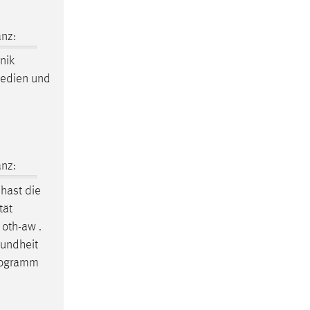
nz:
nik
Medien und
nz:
hast die
tät
oth-aw .
sundheit
Programm