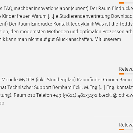
s FAQ machbar Innovationslabor (current) Der
Raum
Eindrücke
ie Kinder freuen Warum [...] e Studierendenvertretung Download
ent) Der
Raum
Eindrücke Kontakt teddyklinik Was ist die Teddyk
ologien, den modernsten Methoden und optimalen Prozessen arb
ik kann man nicht auf gut Glück anschaffen. Mit unserem
Releva
 Moodle MyOTH (inkl. Stundenplan)
Raumfinder
Corona
Raum
 Technischer Support Bernhard Eckl, M.Eng [...] Eng. Kontak
tung),
Raum
012 Telefon +49 (9621) 482-3192 b.eckl @ oth-aw
App
Releva