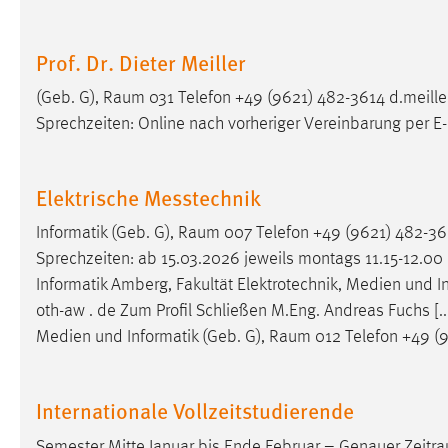
Matomo
Prof. Dr. Dieter Meiller
Name:
_pk_ref, _pk_cvar, _pk_id, _pk_ses
(Geb. G),
Raum
031 Telefon +49 (9621) 482-3614 d.meiller
Zweck:
Zugriffsstatistik
Sprechzeiten: Online nach vorheriger Vereinbarung per E
Cookie Laufzeit:
Max. 13 Monate
Elektrische Messtechnik
Informatik (Geb. G),
Raum
007 Telefon +49 (9621) 482-36
MARKETING
Sprechzeiten: ab 15.03.2026 jeweils montags 11.15-12.00
Marketing Cookies werden von Drittanbietern
Informatik Amberg, Fakultät Elektrotechnik, Medien und I
verwendet, um personalisierte Werbung anzuzeigen.
oth-aw . de Zum Profil Schließen M.Eng. Andreas Fuchs [..
Sie tun dies, indem sie Besucher über Websites
Medien und Informatik (Geb. G),
Raum
012 Telefon +49 (9
hinweg verfolgen.
Google Ads
Internationale Vollzeitstudierende
Name:
_gcl_au
Semester Mitte Januar bis Ende Februar – Genauer
Zeitr