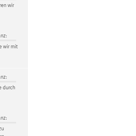
ren wir
nz:
 wir mit
nz:
e durch
nz:
zu