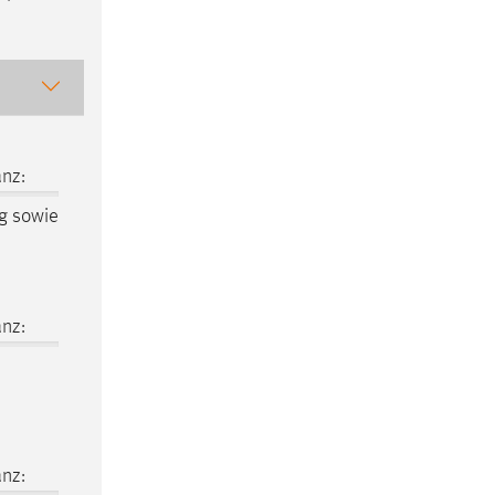
nz:
g sowie
nz:
nz: