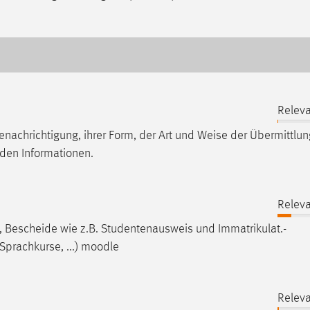
Releva
nachrichtigung, ihrer Form, der Art und
Weise
der Übermittlun
nden Informationen.
Releva
Bes­chei­de wie z.B. Stu­den­ten­aus­
weis
und Im­mat­ri­kulat.-
Sprachkurse, ...) moodle
Releva