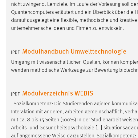
nicht zwingend. Lernziele: Im Laufe der Vorlesung soll 
in diesem Cookie gespeichert, ob man
eingeloggt ist.
Quantencomputers erläutert und ein Überblick über die He
darauf ausgelegt eine flexible, methodische und kreative
unternehmerische Ideen und Firmen zu entwickeln.
Sprachpräferenz
Name:
site-language-preference
Modulhandbuch Umwelttechnologie
[PDF]
Zweck:
Das Cookie speichert die gewählte
Sprache der Website.
Umgang mit wissenschaftlichen Quellen, können komplexe
wenden methodische Werkzeuge zur Bewertung biotechnol
Cookie Laufzeit:
30 Tage
Chat
Modulverzeichnis WEBIS
[PDF]
Name:
MibewSessionID, MIBEW_UserID,
. Sozialkompetenz: Die Studierenden agieren kommunikati
mibew_locale, mibew-chat-frame-style-
Interaktion mit anderen, arbeiten gemeinschaftlich, verha
5e9dbeb1811c0446
mit ca. 8 bis 15 Seiten (100%) In der Studienarbeit
weisen
Zweck:
Wird benötigt um die Chatfunktion
Arbeits- und Gesundheitspsychologie [...] situationsadäq
nutzen zu können.
auf angemessene
Weise
darzustellen. Sozialkompetenz: 