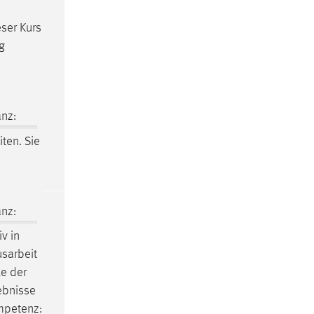
eser Kurs
g
nz:
ten. Sie
nz:
iv in
usarbeit
le der
gebnisse
ompetenz: