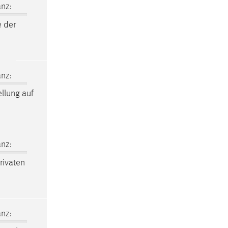
nz:
 der
nz:
llung auf
nz:
rivaten
nz: