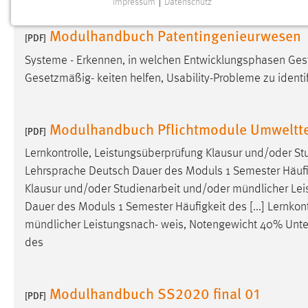
Impressum
|
Datenschutz
NOTWENDIGE COOKIES
Modulhandbuch Patentingenieurwesen
Notwendige Cookies ermöglichen grundlegende
[PDF]
Funktionen und sind für die einwandfreie Funktion der
Systeme - Erkennen, in welchen Entwicklungsphasen Gest
Website erforderlich.
Gesetzmäßig- keiten helfen, Usability-Probleme zu identif
Einverständnis
Modulhandbuch Pflichtmodule Umweltt
Name:
[PDF]
cookie_consent
Lernkontrolle, Leistungsüberprüfung Klausur und/oder S
Zweck:
Dieser Cookie speichert die
Lehrsprache Deutsch Dauer des Moduls 1 Semester Häufigke
ausgewählten Einverständnis-Optionen
des Benutzers
Klausur und/oder Studienarbeit und/oder mündlicher Le
Dauer des Moduls 1 Semester Häufigkeit des [...] Lernko
Cookie Laufzeit:
1 Jahr
mündlicher Leistungsnach-
weis
, Notengewicht 40% Unte
des
Performance
Name:
staticfilecache
Modulhandbuch SS2020 final 01
[PDF]
Zweck:
Für performante Seitenauslieferung wird