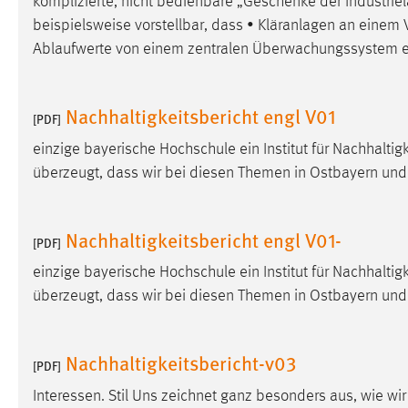
komplizierte, nicht bedienbare „Geschenke der Industriel
Anbieter:
Google Ireland Limited
beispielsweise vorstellbar, dass • Kläranlagen an einem V
Ablaufwerte von einem zentralen Überwachungssystem e
Zweck:
Conversion-Tracking
Cookie Laufzeit:
3 Monate
Nachhaltigkeitsbericht engl V01
[PDF]
Facebook Pixel
einzige bayerische Hochschule ein Institut für Nachhaltigk
überzeugt, dass wir bei diesen Themen in Ostbayern und
Name:
_fbp
Anbieter:
Facebook
Nachhaltigkeitsbericht engl V01-
[PDF]
Zweck:
Conversion-Tracking
einzige bayerische Hochschule ein Institut für Nachhaltigk
Cookie Laufzeit:
3 Monate
überzeugt, dass wir bei diesen Themen in Ostbayern und
EXTERNE MEDIEN
Nachhaltigkeitsbericht-v03
[PDF]
Um Inhalte von Videoplattformen und Social Media
Interessen. Stil Uns zeichnet ganz besonders aus, wie w
Plattformen anzeigen zu können, werden von diesen