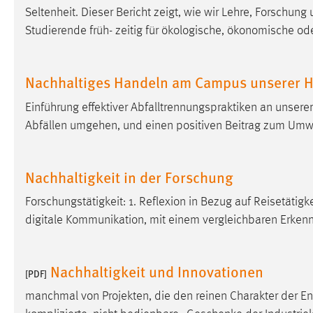
Seltenheit. Dieser Bericht zeigt, wie wir Lehre, Forschun
Matomo
Studierende früh- zeitig für ökologische, ökonomische ode
Name:
_pk_ref, _pk_cvar, _pk_id, _pk_ses
Nachhaltiges Handeln am Campus unserer 
Zweck:
Zugriffsstatistik
Einführung effektiver Abfalltrennungspraktiken an unsere
Cookie Laufzeit:
Max. 13 Monate
Abfällen umgehen, und einen positiven Beitrag zum Umwe
MARKETING
Nachhaltigkeit in der Forschung
Marketing Cookies werden von Drittanbietern
Forschungstätigkeit: 1. Reflexion in Bezug auf Reisetätigk
verwendet, um personalisierte Werbung anzuzeigen.
digitale Kommunikation, mit einem vergleichbaren Erken
Sie tun dies, indem sie Besucher über Websites
hinweg verfolgen.
Nachhaltigkeit und Innovationen
Google Ads
[PDF]
manchmal von Projekten, die den reinen Charakter der En
Name:
_gcl_au