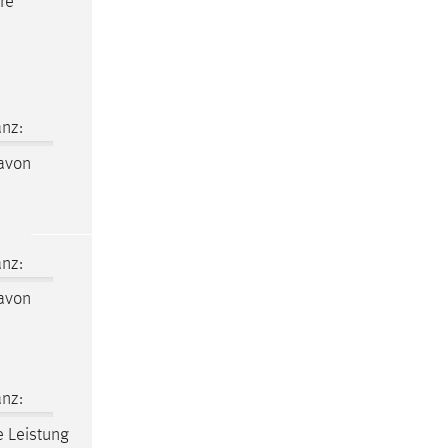
re
nz:
davon
nz:
davon
nz:
e Leistung