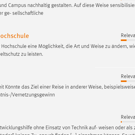
g und Campus nachhaltig gestalten. Auf diese
Weise
sensibilisie
r ge- sellschaftliche
Hochschule
Releva
r Hochschule eine Möglichkeit, die Art und
Weise
zu ändern, wie
ltschutz zu leisten.
Releva
eit Könnte das Ziel einer Reise in anderer
Weise
, beispielsweis
ntnis-/Vernetzungsgewinn
Releva
twicklungshilfe ohne Einsatz von Technik auf-
weisen
oder als 