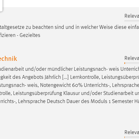
Releva
altgesetze zu beachten sind und in welcher
Weise
diese einf
izieren - Gezieltes
echnik
Releva
tudienarbeit und/oder mündlicher Leistungsnach-
weis
Unterrich
it des Angebots Jährlich [...] Lernkontrolle, Leistungsüberp
istungsnach-
weis
, Notengewicht 60% Unterrichts-, Lehrsprach
ntrolle, Leistungsüberprüfung Klausur und/oder Studienarbeit 
rrichts-, Lehrsprache Deutsch Dauer des Moduls 1 Semester Hä
Releva