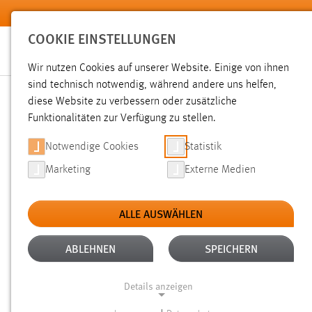
Zum Hauptinhalt springen
COOKIE EINSTELLUNGEN
Wir nutzen Cookies auf unserer Website. Einige von ihnen
sind technisch notwendig, während andere uns helfen,
diese Website zu verbessern oder zusätzliche
SUCHE
Funktionalitäten zur Verfügung zu stellen.
Notwendige Cookies
Statistik
Marketing
Externe Medien
ALLE AUSWÄHLEN
Gesucht nach "weis".
Es wurden 632 Ergebnisse gefunden.
ABLEHNEN
SPEICHERN
Details anzeigen