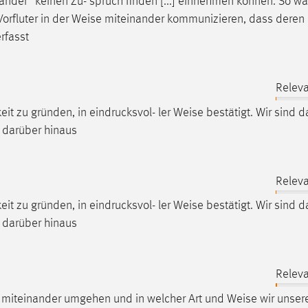
änder“ keinen Zu- spruch finden [...] einnehmen können. So wä
orfluter in der
Weise
miteinander kommunizieren, dass deren
rfasst
Releva
eit zu gründen, in eindrucksvol- ler
Weise
bestätigt. Wir sind 
 darüber hinaus
Releva
eit zu gründen, in eindrucksvol- ler
Weise
bestätigt. Wir sind 
 darüber hinaus
Releva
ir miteinander umgehen und in welcher Art und
Weise
wir unser