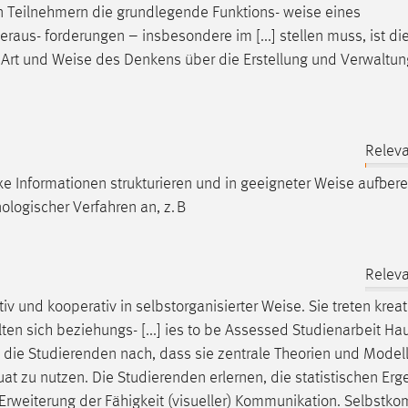
den Teilnehmern die grundlegende Funktions-
weise
eines
raus- forderungen – insbesondere im [...] stellen muss, ist di
 Art und
Weise
des Denkens über die Erstellung und Verwaltun
Releva
 Informationen strukturieren und in geeigneter
Weise
aufberei
ogischer Verfahren an, z. B
Releva
v und kooperativ in selbstorganisierter
Weise
. Sie treten kreat
lten sich beziehungs- [...] ies to be Assessed Studienarbeit Ha
die Studierenden nach, dass sie zentrale Theorien und Model
uat zu nutzen. Die Studierenden erlernen, die statistischen Er
Erweiterung der Fähigkeit (visueller) Kommunikation. Selbstk