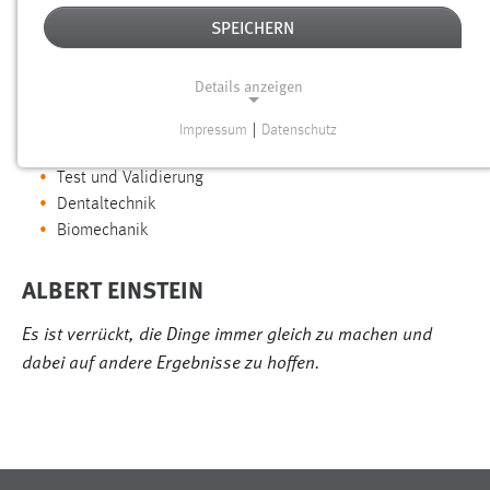
Willkommen
SPEICHERN
INTERESSEN UND KOMPETENZEN
Details anzeigen
Produktentwicklung in der Medizintechnik
Impressum
|
Datenschutz
NOTWENDIGE COOKIES
Systementwicklung
Test und Validierung
Notwendige Cookies ermöglichen grundlegende
Dentaltechnik
Funktionen und sind für die einwandfreie Funktion der
Biomechanik
Website erforderlich.
ALBERT EINSTEIN
Einverständnis
Es ist verrückt, die Dinge immer gleich zu machen und
Name:
cookie_consent
dabei auf andere Ergebnisse zu hoffen.
Zweck:
Dieser Cookie speichert die ausgewählten Einverständnis-
Optionen des Benutzers
Cookie Laufzeit: