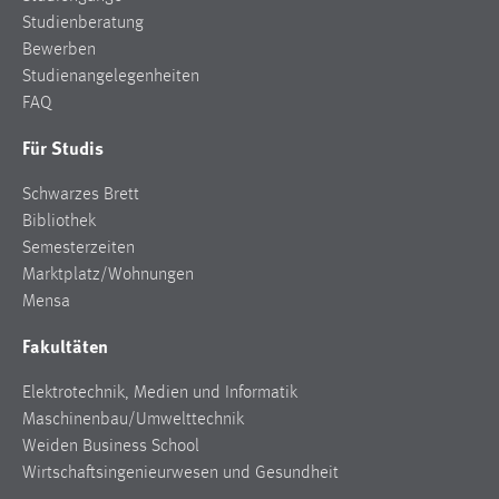
30 Tage
Studienberatung
Bewerben
Chat
Studienangelegenheiten
FAQ
Name:
MibewSessionID, MIBEW_UserID, mibew_locale, mibew-
Für Studis
chat-frame-style-5e9dbeb1811c0446
Schwarzes Brett
Zweck:
Bibliothek
Wird benötigt um die Chatfunktion nutzen zu können.
Semesterzeiten
Cookie Laufzeit:
Marktplatz/Wohnungen
MibewSessionID, mibew-chat-frame-style-
Mensa
5e9dbeb1811c0446 = Sitzungslaufzeit, mibew_locale = 3
Fakultäten
Jahre, MIBEW_UserID = 1 Jahr
Elektrotechnik, Medien und Informatik
Login
Maschinenbau/Umwelttechnik
Weiden Business School
Name:
Wirtschaftsingenieurwesen und Gesundheit
fe_user, be_user, be_lastLoginProvider