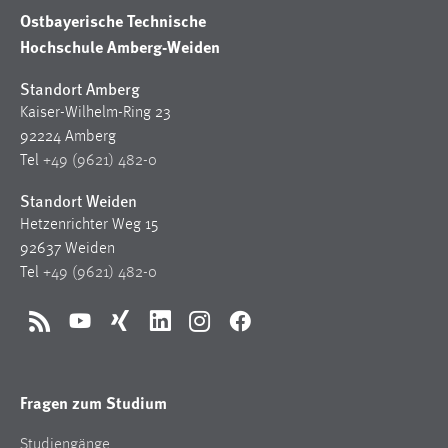
1 Jahr
Ostbayerische Technische
Hochschule Amberg-Weiden
Performance
Standort Amberg
Kaiser-Wilhelm-Ring 23
Name:
staticfilecache
92224 Amberg
Tel
+49 (9621) 482-0
Zweck:
Für performante Seitenauslieferung wird in diesem Cookie
Standort Weiden
gespeichert, ob man eingeloggt ist.
Hetzenrichter Weg 15
92637 Weiden
Sprachpräferenz
Tel
+49 (9621) 482-0
Name:
RSS
YouTube
Xing
LinkedIn
Instagram
Facebook
site-language-preference
Zweck:
Das Cookie speichert die gewählte Sprache der Website.
Fragen zum Studium
Cookie Laufzeit:
Studiengänge