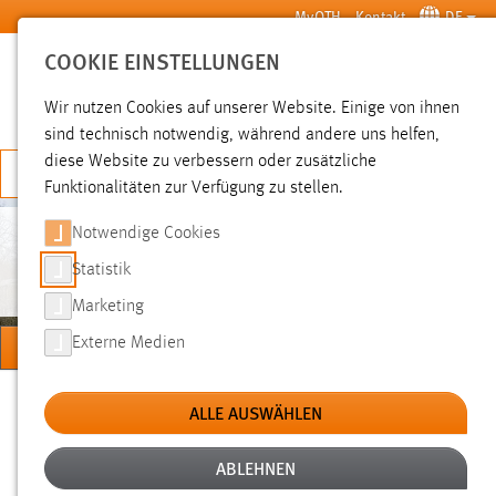
Zum Hauptinhalt springen
MyOTH
Kontakt
DE
COOKIE EINSTELLUNGEN
SUCHE
Wir nutzen Cookies auf unserer Website. Einige von ihnen
sind technisch notwendig, während andere uns helfen,
diese Website zu verbessern oder zusätzliche
JETZT BEWERBEN
Funktionalitäten zur Verfügung zu stellen.
Notwendige Cookies
WEHMÖLLER
Statistik
Marketing
MENÜ
Externe Medien
Sie sind hier:
Professorinnen und Professoren
Prof. Dr.-Ing. Michael Wehmöller
ALLE AUSWÄHLEN
Prof. Dr.-Ing. Michael Wehmöller
ABLEHNEN