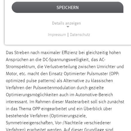
EINSATZ OPTIMIERTER PULSMUSTER
SPEICHERN
FÜR DEN BETRIEB EINES 3-PHASIGEN
2-LEVEL PULSWECHSELRICHTERS ZUR
Details anzeigen
SPEISUNG ELEKTRISCHER
TRAKTIONSANTRIEBE
Impressum
|
Datenschutz
NOTWENDIGE COOKIES
Notwendige Cookies ermöglichen grundlegende
Das Streben nach maximaler Effizienz bei gleichzeitig hohen
Funktionen und sind für die einwandfreie Funktion der
Ansprüchen an die DC-Spannungswelligkeit, das AC-
Website erforderlich.
Stromspektrum, die Verlustverteilung zwischen Umrichter und
Motor, etc. macht den Einsatz Optimierter Pulsmuster (OPP:
Einverständnis
optimized pulse patterns) als Alternative zu klassischen
Verfahren der Pulsweitenmodulation durch gezielte
Name:
Optimierungsmöglichkeiten auch im Automotive-Bereich
cookie_consent
interessant. Im Rahmen dieser Masterarbeit soll sich zunächst
Zweck:
in das Thema OPP eingearbeitet und ein Überblick über
Dieser Cookie speichert die ausgewählten Einverständnis-
bestehende Verfahren (Optimierungsziele,
Optionen des Benutzers
Symmetrieeigenschaften, Vor-/Nachteile verschiedener
Cookie Laufzeit:
Verfahren) erarbeitet werden. Auf dieser Grundlage sind