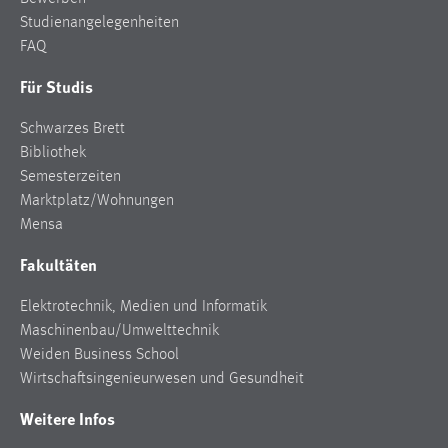
Zweck:
Studienangelegenheiten
Dieser Cookie ist notwendig um sich an der Website
FAQ
einloggen zu können.
Für Studis
Cookie Laufzeit:
24 Stunden
Schwarzes Brett
Bibliothek
Semesterzeiten
STATISTIK
Marktplatz/Wohnungen
Mensa
Statistik Cookies erfassen Informationen anonym.
Diese Informationen helfen uns zu verstehen, wie
Fakultäten
unsere Besucher unsere Website nutzen.
Elektrotechnik, Medien und Informatik
Matomo
Maschinenbau/Umwelttechnik
Weiden Business School
Name:
Wirtschaftsingenieurwesen und Gesundheit
_pk_ref, _pk_cvar, _pk_id, _pk_ses
Weitere Infos
Zweck:
Zugriffsstatistik