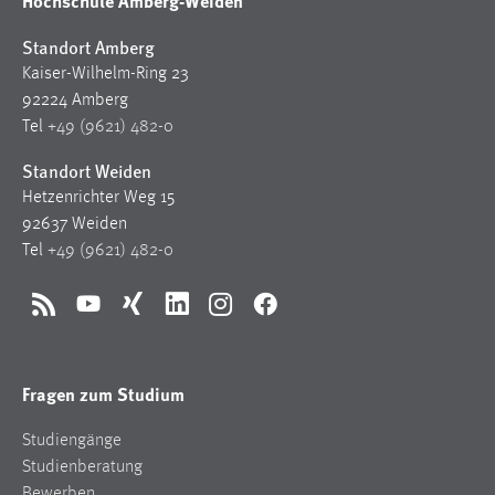
Hochschule Amberg-Weiden
30 Tage
Standort Amberg
Chat
Kaiser-Wilhelm-Ring 23
92224 Amberg
Name:
Tel
+49 (9621) 482-0
MibewSessionID, MIBEW_UserID, mibew_locale, mibew-
chat-frame-style-5e9dbeb1811c0446
Standort Weiden
Hetzenrichter Weg 15
Zweck:
92637 Weiden
Wird benötigt um die Chatfunktion nutzen zu können.
Tel
+49 (9621) 482-0
Cookie Laufzeit:
MibewSessionID, mibew-chat-frame-style-
RSS
YouTube
Xing
LinkedIn
Instagram
Facebook
5e9dbeb1811c0446 = Sitzungslaufzeit, mibew_locale = 3
Jahre, MIBEW_UserID = 1 Jahr
Fragen zum Studium
Login
Studiengänge
Name:
Studienberatung
fe_user, be_user, be_lastLoginProvider
Bewerben