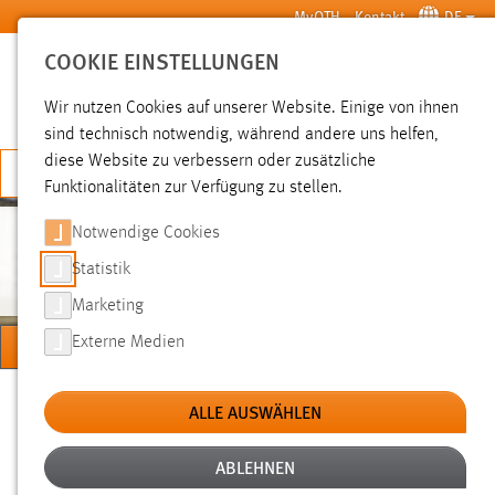
Zum Hauptinhalt springen
MyOTH
Kontakt
DE
COOKIE EINSTELLUNGEN
SUCHE
Wir nutzen Cookies auf unserer Website. Einige von ihnen
sind technisch notwendig, während andere uns helfen,
diese Website zu verbessern oder zusätzliche
JETZT BEWERBEN
Funktionalitäten zur Verfügung zu stellen.
Notwendige Cookies
ZATOCIL
Statistik
Marketing
MENÜ
Externe Medien
Sie sind hier:
Professorinnen und Professoren
Prof. Dr.-Ing. Heiko Zatocil
ALLE AUSWÄHLEN
Einsatz Optimierter Pulsmuster für den Betrieb eines 3-
phasigen 2-Level Pulswechselrichters zur Speisung
ABLEHNEN
elektrischer Traktionsantriebe