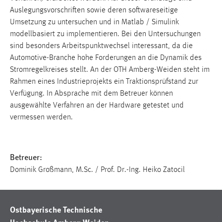
1 Jahr
Auslegungsvorschriften sowie deren softwareseitige
Umsetzung zu untersuchen und in Matlab / Simulink
modellbasiert zu implementieren. Bei den Untersuchungen
Performance
sind besonders Arbeitspunktwechsel interessant, da die
Name:
Automotive-Branche hohe Forderungen an die Dynamik des
staticfilecache
Stromregelkreises stellt. An der OTH Amberg-Weiden steht im
Rahmen eines Industrieprojekts ein Traktionsprüfstand zur
Zweck:
Verfügung. In Absprache mit dem Betreuer können
Für performante Seitenauslieferung wird in diesem Cookie
ausgewählte Verfahren an der Hardware getestet und
gespeichert, ob man eingeloggt ist.
vermessen werden.
Sprachpräferenz
Betreuer:
Name:
site-language-preference
Dominik Großmann, M.Sc. / Prof. Dr.-Ing. Heiko Zatocil
Zweck:
Das Cookie speichert die gewählte Sprache der Website.
Ostbayerische Technische
Cookie Laufzeit: