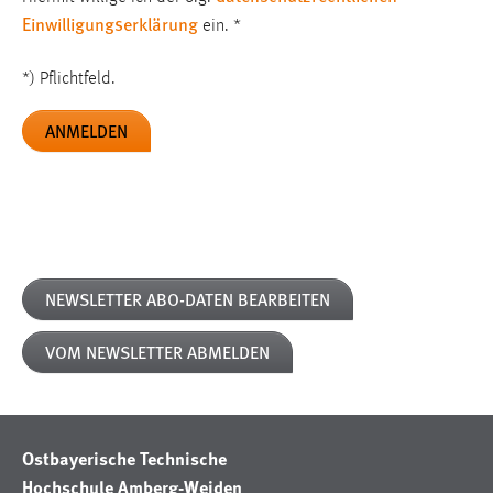
EXTERNE MEDIEN
Einwilligungserklärung
ein.
*
Um Inhalte von Videoplattformen und Social Media
Plattformen anzeigen zu können, werden von diesen
*) Pflichtfeld.
externen Medien Cookies gesetzt.
YouTube
Vimeo
NEWSLETTER ABO-DATEN BEARBEITEN
VOM NEWSLETTER ABMELDEN
Ostbayerische Technische
Hochschule Amberg-Weiden