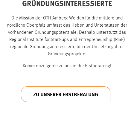
GRÜNDUNGSINTERESSIERTE
1 Jahr
Die Mission der OTH Amberg-Weiden für die mittlere und
Performance
nördliche Oberpfalz umfasst das Heben und Unterstützen der
vorhandenen Gründungspotenziale. Deshalb unterstützt das
Name:
Regional Institute for Start-ups and Entrepreneurship (RISE)
staticfilecache
regionale Gründungsinteressierte bei der Umsetzung ihrer
Zweck:
Gründungsprojekte.
Für performante Seitenauslieferung wird in diesem Cookie
gespeichert, ob man eingeloggt ist.
Komm dazu gerne zu uns in die Erstberatung!
Sprachpräferenz
ZU UNSERER ERSTBERATUNG
Name:
site-language-preference
Zweck:
Das Cookie speichert die gewählte Sprache der Website.
Cookie Laufzeit: