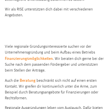
Zweck:
Wir als RISE unterstützen dich dabei mit verschiedenen
Dieser Cookie ist notwendig um sich an der Website
einloggen zu können.
Angeboten.
Cookie Laufzeit:
24 Stunden
Viele regionale Gründungsinteressierte suchen vor der
STATISTIK
Unternehmensgründung und beim Aufbau eines Betriebs
Statistik Cookies erfassen Informationen anonym.
Finanzierungsmöglichkeiten
. Wir beraten dich gerne bei der
Diese Informationen helfen uns zu verstehen, wie
Suche nach dem passenden Fördergeber und unterstützen
unsere Besucher unsere Website nutzen.
beim Stellen der Anträge.
Matomo
Beratung
Auch die
beschränkt sich nicht auf einen ersten
Kontakt. Wir greifen dir kontinuierlich unter die Arme, zum
Name:
Beispiel durch Beratungsangebote für Finanzierungen oder
_pk_ref, _pk_cvar, _pk_id, _pk_ses
Rechtsformen.
Zweck:
Regionale Ausgründungen leben vom Austausch. Dafür bieten
Zugriffsstatistik