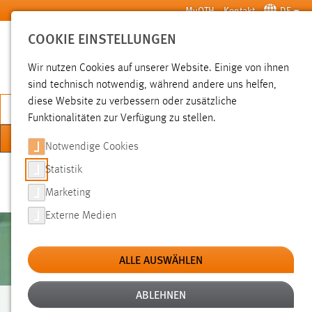
Zum Hauptinhalt springen
MyOTH
Kontakt
DE
COOKIE EINSTELLUNGEN
SUCHE
Wir nutzen Cookies auf unserer Website. Einige von ihnen
sind technisch notwendig, während andere uns helfen,
diese Website zu verbessern oder zusätzliche
JETZT BEWERBEN
Funktionalitäten zur Verfügung zu stellen.
MENÜ
Notwendige Cookies
Statistik
Marketing
Externe Medien
ALLE AUSWÄHLEN
ABLEHNEN