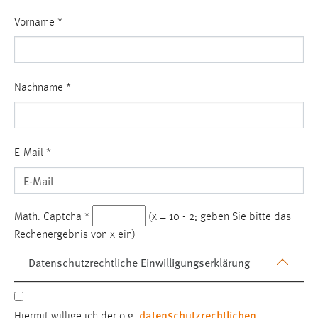
Conversion-Tracking
Vorname
*
Cookie Laufzeit:
3 Monate
Nachname
*
Facebook Pixel
Name:
_fbp
E-Mail
*
Anbieter:
Facebook
Zweck:
Math. Captcha
*
(x = 10 - 2; geben Sie bitte das
Conversion-Tracking
Rechenergebnis von x ein)
Cookie Laufzeit:
Datenschutzrechtliche Einwilligungserklärung
3 Monate
datenschutzrechtlichen
Hiermit willige ich der o.g.