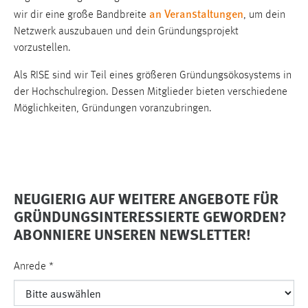
an Veranstaltungen
wir dir eine große Bandbreite
, um dein
Cookie Laufzeit:
Netzwerk auszubauen und dein Gründungsprojekt
Max. 13 Monate
vorzustellen.
Als RISE sind wir Teil eines größeren Gründungsökosystems in
der Hochschulregion. Dessen Mitglieder bieten verschiedene
MARKETING
Möglichkeiten, Gründungen voranzubringen.
Marketing Cookies werden von Drittanbietern
verwendet, um personalisierte Werbung anzuzeigen.
Sie tun dies, indem sie Besucher über Websites
hinweg verfolgen.
NEUGIERIG AUF WEITERE ANGEBOTE FÜR
Google Ads
GRÜNDUNGSINTERESSIERTE GEWORDEN?
Name:
ABONNIERE UNSEREN NEWSLETTER!
_gcl_au
Anbieter:
Anrede
*
Google Ireland Limited
Zweck: