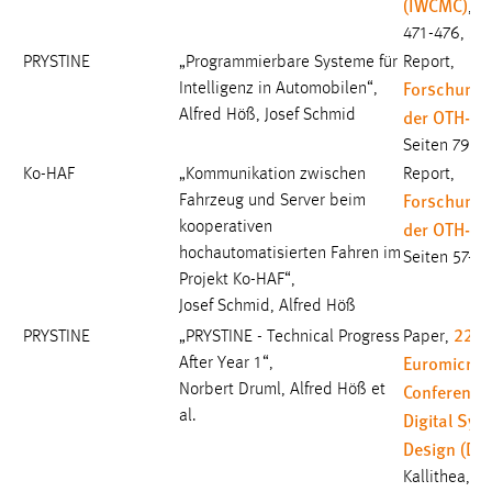
(IWCMC)
, S
471-476, 20
PRYSTINE
„Programmierbare Systeme für
Report,
Forschungs
Intelligenz in Automobilen“,
der OTH-A
Alfred Höß, Josef Schmid
Seiten 79-8
Ko-HAF
„Kommunikation zwischen
Report,
Forschungs
Fahrzeug und Server beim
der OTH-A
kooperativen
hochautomatisierten Fahren im
Seiten 57-6
Projekt Ko-HAF“,
Josef Schmid, Alfred Höß
22n
PRYSTINE
„PRYSTINE - Technical Progress
Paper,
Euromicro
After Year 1“,
Conference
Norbert Druml, Alfred Höß et
al.
Digital Sys
Design (DS
Kallithea, G