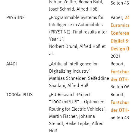
Fabian Zeitler, Roman Babl,
Seiten 45-4
Josef Schmid, Alfred Höß
24th
PRYSTINE
„Programmable Systems for
Paper,
Euromicro
Intelligence in Automobiles
Conference
(PRYSTINE): Final results after
Year 3“,
Digital Sys
Norbert Druml, Alfred Höß et
Design (DS
al.
2021
AI4DI
„Artificial Intelligence for
Report,
Forschungs
Digitalizing Industry“,
der OTH-A
Mathias Schneider, Seifeddine
Saadani, Alfred Höß
Seiten 06-1
1000kmPLUS
„EU-Research-Project
Report,
Forschungs
“1000kmPLUS” – Optimized
der OTH-A
Routing for Electric Vehicles“,
Martin Fischer, Johanna
Seiten 43-5
Steindl, Heike Lepke, Alfred
Höß