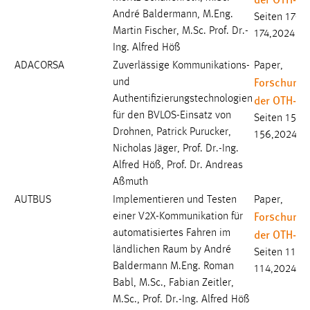
André Baldermann, M.Eng.
Seiten 170-
Cookie Laufzeit:
Martin Fischer, M.Sc. Prof. Dr.-
174,2024
Max. 13 Monate
Ing. Alfred Höß
ADACORSA
Zuverlässige Kommunikations-
Paper,
Forschungs
und
MARKETING
der OTH-A
Authentifizierungstechnologien
für den BVLOS-Einsatz von
Marketing Cookies werden von Drittanbietern
Seiten 152-
Drohnen, Patrick Purucker,
verwendet, um personalisierte Werbung anzuzeigen.
156,2024
Nicholas Jäger, Prof. Dr.-Ing.
Sie tun dies, indem sie Besucher über Websites
Alfred Höß, Prof. Dr. Andreas
hinweg verfolgen.
Aßmuth
Google Ads
AUTBUS
Implementieren und Testen
Paper,
Forschungs
einer V2X-Kommunikation für
Name:
der OTH-A
automatisiertes Fahren im
_gcl_au
ländlichen Raum by André
Seiten 110-
Baldermann M.Eng. Roman
Anbieter:
114,2024
Babl, M.Sc., Fabian Zeitler,
Google Ireland Limited
M.Sc., Prof. Dr.-Ing. Alfred Höß
Zweck: