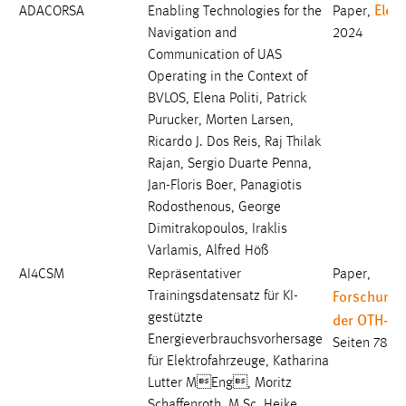
Elect
ADACORSA
Enabling Technologies for the
Paper,
Conversion-Tracking
Navigation and
2024
Cookie Laufzeit:
Communication of UAS
3 Monate
Operating in the Context of
BVLOS, Elena Politi, Patrick
Purucker, Morten Larsen,
Facebook Pixel
Ricardo J. Dos Reis, Raj Thilak
Name:
Rajan, Sergio Duarte Penna,
_fbp
Jan-Floris Boer, Panagiotis
Rodosthenous, George
Anbieter:
Dimitrakopoulos, Iraklis
Facebook
Varlamis, Alfred Höß
Zweck:
AI4CSM
Repräsentativer
Paper,
Conversion-Tracking
Forschungs
Trainingsdatensatz für KI-
der OTH-A
gestützte
Cookie Laufzeit:
Energieverbrauchsvorhersage
3 Monate
Seiten 78-8
für Elektrofahrzeuge, Katharina
Lutter MEng, Moritz
Schaffenroth, M.Sc. Heike