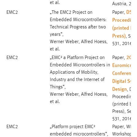
et al.
Austria, 20
DSD'
EMC2
„The EMC2 Project on
Paper,
Proceeding
Embedded Microcontrollers:
(printed by
Technical Progress after two
years“,
Press)
, Sei
Werner Weber, Alfred Hoess,
531, 2016
et al.
2016
EMC2
„EMC² a Platform Project on
Paper,
Euromicro
Embedded Microcontrollers in
Conference
Applications of Mobility,
Industry and the Internet of
Digital Sys
Things“,
Design
, DS
Werner Weber, Alfred Hoess,
Proceedings
et al.
(printed by 
Press), Seit
531, 2016
EMC2
„Platform project EMC²
Paper, WES
embedded microcontrollers“,
Workshop (T