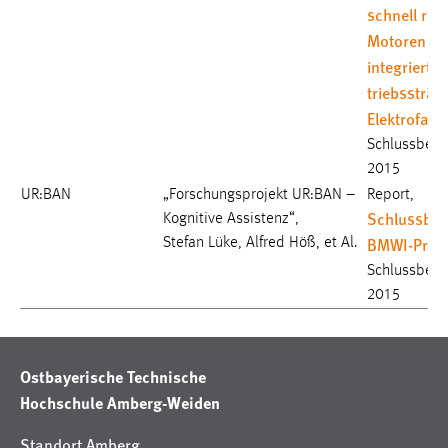
schnell rot
Motoren in
integrierten
triebssträn
Elektrofah
Schlussberic
2015
UR:BAN
„Forschungsprojekt UR:BAN –
Report,
Schlussber
Kognitive Assistenz“,
BMWI-Proje
Stefan Lüke, Alfred Höß, et Al.
Schlussberic
2015
Ostbayerische Technische
Hochschule Amberg-Weiden
Standort Amberg