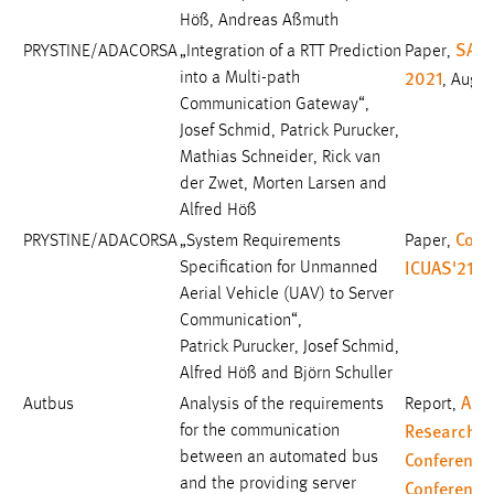
Höß, Andreas Aßmuth
SAF
PRYSTINE/ADACORSA
„Integration of a RTT Prediction
Paper,
2021
into a Multi-path
, Augu
Communication Gateway“,
Josef Schmid, Patrick Purucker,
Mathias Schneider, Rick van
der Zwet, Morten Larsen and
Alfred Höß
Conf
PRYSTINE/ADACORSA
„System Requirements
Paper,
ICUAS'21
Specification for Unmanned
, 
Aerial Vehicle (UAV) to Server
Communication“,
Patrick Purucker, Josef Schmid,
Alfred Höß and Björn Schuller
Appl
Autbus
Analysis of the requirements
Report,
Research
for the communication
Conference
between an automated bus
and the providing server
Conference