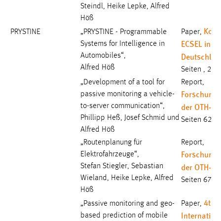
Steindl, Heike Lepke, Alfred
Höß
Kong
PRYSTINE
„PRYSTINE - Programmable
Paper,
ECSEL in
Systems for Intelligence in
Deutschlan
Automobiles“,
Alfred Höß
Seiten , 201
„Development of a tool for
Report,
Forschungs
passive monitoring a vehicle-
der OTH-A
to-server communication“,
Phillipp Heß, Josef Schmid und
Seiten 62-6
Alfred Höß
„Routenplanung für
Report,
Forschungs
Elektrofahrzeuge“,
der OTH-A
Stefan Stiegler, Sebastian
Wieland, Heike Lepke, Alfred
Seiten 67-74
Höß
4th
„Passive monitoring and geo-
Paper,
Internation
based prediction of mobile