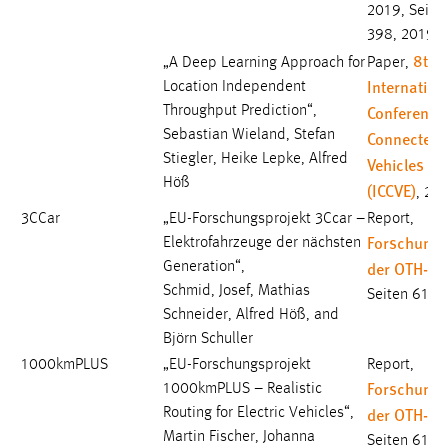
2019, Seite
398, 2019
8th
„A Deep Learning Approach for
Paper,
Internation
Location Independent
Conference
Throughput Prediction“,
Sebastian Wieland, Stefan
Connected
Stiegler, Heike Lepke, Alfred
Vehicles a
Höß
(ICCVE)
, 20
3CCar
„EU-Forschungsprojekt 3Ccar –
Report,
Forschungs
Elektrofahrzeuge der nächsten
der OTH-A
Generation“,
Schmid, Josef, Mathias
Seiten 61-6
Schneider, Alfred Höß, and
Björn Schuller
1000kmPLUS
„EU-Forschungsprojekt
Report,
Forschungs
1000kmPLUS – Realistic
der OTH-A
Routing for Electric Vehicles“,
Martin Fischer, Johanna
Seiten 61-6