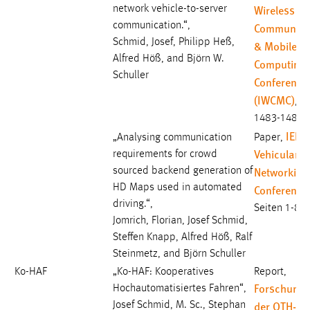
Wireless
network vehicle-to-server
communication.“,
Communica
Schmid, Josef, Philipp Heß,
& Mobile
Alfred Höß, and Björn W.
Computing
Schuller
Conference
(IWCMC)
, S
1483-1488,
IEEE
„Analysing communication
Paper,
Vehicular
requirements for crowd
Networking
sourced backend generation of
HD Maps used in automated
Conference
driving.“,
Seiten 1-8,
Jomrich, Florian, Josef Schmid,
Steffen Knapp, Alfred Höß, Ralf
Steinmetz, and Björn Schuller
Ko-HAF
„Ko-HAF: Kooperatives
Report,
Forschungs
Hochautomatisiertes Fahren“,
der OTH-A
Josef Schmid, M. Sc., Stephan