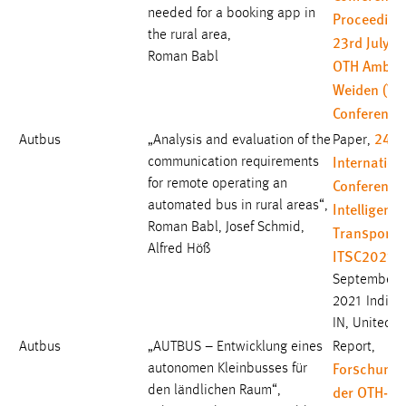
needed for a booking app in
Proceeding
the rural area,
23rd July 2
Roman Babl
OTH Amber
Weiden (Vir
Conference
24th
Autbus
„Analysis and evaluation of the
Paper,
Internation
communication requirements
Conference
for remote operating an
automated bus in rural areas“,
Intelligent
Roman Babl, Josef Schmid,
Transportat
Alfred Höß
ITSC2021
September 
2021 Indian
IN, United S
Autbus
„AUTBUS – Entwicklung eines
Report,
Forschungs
autonomen Kleinbusses für
der OTH-A
den ländlichen Raum“,