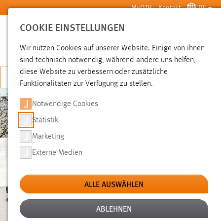
Zum Hauptinhalt springen
MyOTH
Kontakt
DE
COOKIE EINSTELLUNGEN
SUCHE
Wir nutzen Cookies auf unserer Website. Einige von ihnen
sind technisch notwendig, während andere uns helfen,
diese Website zu verbessern oder zusätzliche
JETZT BEWERBEN
Funktionalitäten zur Verfügung zu stellen.
Notwendige Cookies
Statistik
Marketing
Externe Medien
TEAM AUTOMOTIVE
ALLE AUSWÄHLEN
ABLEHNEN