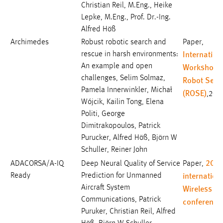
30 Tage
Christian Reil, M.Eng., Heike
Lepke, M.Eng., Prof. Dr.-Ing.
Alfred Höß
Chat
Archimedes
Robust robotic search and
Paper,
Name:
Internation
rescue in harsh environments:
MibewSessionID, MIBEW_UserID, mibew_locale, mibew-
Workshop 
An example and open
chat-frame-style-5e9dbeb1811c0446
challenges, Selim Solmaz,
Robot Sens
Pamela Innerwinkler, Michał
(ROSE)
Zweck:
,202
Wójcik, Kailin Tong, Elena
Wird benötigt um die Chatfunktion nutzen zu können.
Politi, George
Cookie Laufzeit:
Dimitrakopoulos, Patrick
MibewSessionID, mibew-chat-frame-style-
Purucker, Alfred Höß, Björn W
5e9dbeb1811c0446 = Sitzungslaufzeit, mibew_locale = 3
Schuller, Reiner John
Jahre, MIBEW_UserID = 1 Jahr
202
ADACORSA/A-IQ
Deep Neural Quality of Service
Paper,
internation
Ready
Prediction for Unmanned
Login
Wireless
Aircraft System
Communications, Patrick
conference
Name:
Puruker, Christian Reil, Alfred
fe_user, be_user, be_lastLoginProvider