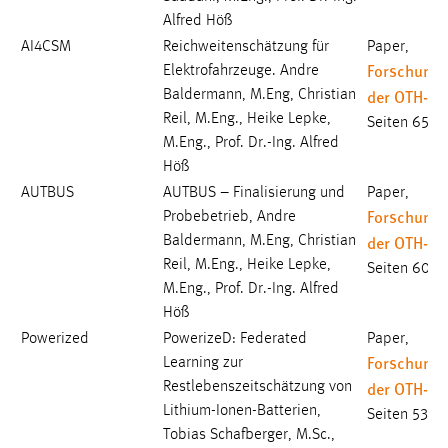
1 Jahr
Alfred Höß
AI4CSM
Reichweitenschätzung für
Paper,
Forschungs
Elektrofahrzeuge. Andre
Performance
der OTH-A
Baldermann, M.Eng, Christian
Name:
Reil, M.Eng., Heike Lepke,
Seiten 65-6
staticfilecache
M.Eng., Prof. Dr.-Ing. Alfred
Höß
Zweck:
AUTBUS
AUTBUS – Finalisierung und
Paper,
Für performante Seitenauslieferung wird in diesem Cookie
Forschungs
gespeichert, ob man eingeloggt ist.
Probebetrieb, Andre
der OTH-A
Baldermann, M.Eng, Christian
Reil, M.Eng., Heike Lepke,
Seiten 60-6
Sprachpräferenz
M.Eng., Prof. Dr.-Ing. Alfred
Höß
Name:
site-language-preference
Powerized
PowerizeD: Federated
Paper,
Forschungs
Learning zur
Zweck:
der OTH-A
Restlebenszeitschätzung von
Das Cookie speichert die gewählte Sprache der Website.
Lithium-Ionen-Batterien,
Seiten 53-5
Cookie Laufzeit:
Tobias Schafberger, M.Sc.,