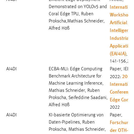
Internation
Demonstrated on YOLOv5 and
Workshop 
Coral Edge TPU, Ruben
Prokscha,Mathias Schneider,
Artificial
Alfred Höß
Intelligence
Industrial
Application
(EAI4IA)
, Se
141-156,20
AI4DI
ECBA-MLI: Edge Computing
Paper, IEEE
2022 
Benchmark Architecture for
2022:
Internation
Machine Learning Inference,
Mathias Schneider, Ruben
Conference
Prokscha, Seifeddine Saadani,
Edge Compu
Alfred Höß
2022
AI4DI
KI-basierte Optimierung von
Paper,
Forschungs
Daten-Pipelines, Ruben
der OTH-A
Prokscha, Mathias Schneider,