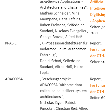
Artificial
as-a-Service Applications -
Intelligence
Architecture and Challenges“,
Mathias Schneider, Mina
Digitising 
Marmpena, Haris Zafeiris,
- Applicati
Ruben Prokscha, Seifeddine
Seiten 375-
Saadani, Nikolaos Evangeliou,
2021
George Bravos, Alfred Höß
KI-ASIC
„KI-Prozessorarchitekturen für
Report,
Forschungs
Radarmodule im autonomen
der OTH-A
Fahrzeug“,
Daniel Scharf, Seifeddine
Seiten 50-5
Saadani, Alfred Höß, Heike
Lepke
ADACORSA
„Forschungsprojekt:
Report,
Forschungs
ADACORSA “Airborne data
der OTH-A
collection on resilient system
architectures “,
Seiten 60-6
Nicholas Jäger, Patrick
Purucker, Christian Reil, Alfred