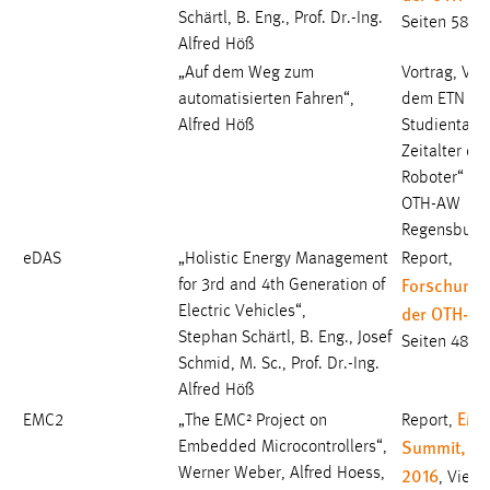
Schärtl, B. Eng., Prof. Dr.-Ing.
Seiten 58-6
Alfred Höß
„Auf dem Weg zum
Vortrag, Vor
automatisierten Fahren“,
dem ETN
Alfred Höß
Studientag:
Zeitalter der
Roboter“ an
OTH-AW
Regensburg 
eDAS
„Holistic Energy Management
Report,
Forschungs
for 3rd and 4th Generation of
der OTH-A
Electric Vehicles“,
Stephan Schärtl, B. Eng., Josef
Seiten 48-5
Schmid, M. Sc., Prof. Dr.-Ing.
Alfred Höß
EMC
EMC2
„The EMC² Project on
Report,
Summit, Apr
Embedded Microcontrollers“,
2016
Werner Weber, Alfred Hoess,
, Vienn