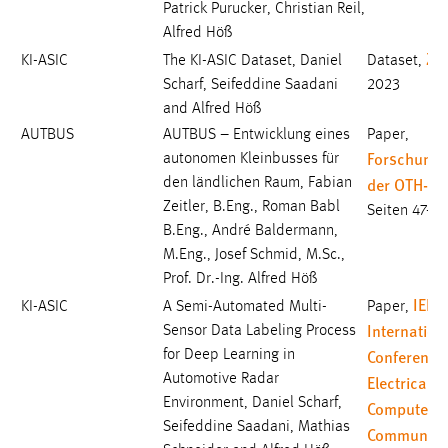
Patrick Purucker, Christian Reil,
Alfred Höß
Ze
KI-ASIC
The KI-ASIC Dataset, Daniel
Dataset,
Scharf, Seifeddine Saadani
2023
and Alfred Höß
AUTBUS
AUTBUS – Entwicklung eines
Paper,
Forschungs
autonomen Kleinbusses für
der OTH-A
den ländlichen Raum, Fabian
Zeitler, B.Eng., Roman Babl
Seiten 47-5
B.Eng., André Baldermann,
M.Eng., Josef Schmid, M.Sc.,
Prof. Dr.-Ing. Alfred Höß
IEEE
KI-ASIC
A Semi-Automated Multi-
Paper,
Internation
Sensor Data Labeling Process
Conference
for Deep Learning in
Automotive Radar
Electrical,
Environment, Daniel Scharf,
Computer,
Seifeddine Saadani, Mathias
Communica