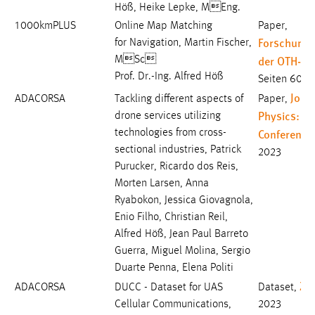
Höß, Heike Lepke, MEng.
1000kmPLUS
Online Map Matching
Paper,
Forschungs
for Navigation, Martin Fischer,
der OTH-A
MSc
Prof. Dr.-Ing. Alfred Höß
Seiten 60-6
Journ
ADACORSA
Tackling different aspects of
Paper,
Physics:
drone services utilizing
Conference
technologies from cross-
sectional industries, Patrick
2023
Purucker, Ricardo dos Reis,
Morten Larsen, Anna
Ryabokon, Jessica Giovagnola,
Enio Filho, Christian Reil,
Alfred Höß, Jean Paul Barreto
Guerra, Miguel Molina, Sergio
Duarte Penna, Elena Politi
Ze
ADACORSA
DUCC - Dataset for UAS
Dataset,
Cellular Communications,
2023