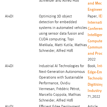
Schneider and Alfred Höß
and Mechat
Engineerin
IEEE 
AI4DI
Optimizing 3D object
Paper,
Internation
detection for embedded
Conference
systems in automated vehicles
using sensor data fusion and
Intelligent
CUDA computing, Topi
Computer
Miekkala, Matti Kutila, Mathias
Communica
Schneider, Alfred Höß
and Proces
2022
Intell
AI4DI
Industrial AI Technologies for
Book,
Edge-Embe
Next-Generation Autonomous
Technologie
Operations with Sustainable
Performance, Ovidiu
Digitising
Vermesan, Frédéric Pétrot,
Industry
, S
Marcello Coppola, Mathias
71,2022
Schneider, Alfred Höß
AI4DI
Efficient Edge Deployment
Article,