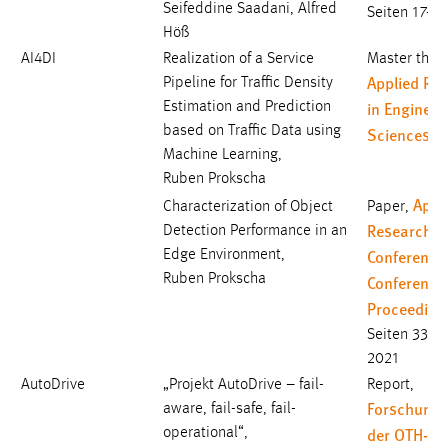
Seifeddine Saadani, Alfred
Seiten 17-2
Höß
AI4DI
Realization of a Service
Master thesi
Applied Re
Pipeline for Traffic Density
in Engineer
Estimation and Prediction
based on Traffic Data using
Sciences
, 
Machine Learning,
Ruben Prokscha
Appl
Characterization of Object
Paper,
Research
Detection Performance in an
Conference
Edge Environment,
Ruben Prokscha
Conference
Proceeding
Seiten 330 
2021
AutoDrive
„Projekt AutoDrive – fail-
Report,
Forschungs
aware, fail-safe, fail-
der OTH-A
operational“,