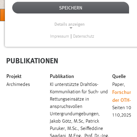
SPEICHERN
MENÜ
Details anzeigen
Sie sind hier:
Forschung
Forschungseinrichtungen
Team Automotive
Impressum
|
Datenschutz
NOTWENDIGE COOKIES
Notwendige Cookies ermöglichen grundlegende
PUBLIKATIONEN
Funktionen und sind für die einwandfreie Funktion der
Website erforderlich.
Projekt
Publikation
Quelle
Einverständnis
Archimedes
KI unterstützte Drahtlos-
Paper,
Forschungs
Kommunikation für Such- und
Name:
der OTH-A
Rettungseinsätze in
cookie_consent
anspruchsvollen
Seiten 106-
Zweck:
Untergrundumgebungen,
110,2025
Dieser Cookie speichert die ausgewählten Einverständnis-
Jakob Götz, M.Sc, Patrick
Optionen des Benutzers
Puruker, M.Sc., Seiffeddine
Cookie Laufzeit:
Saadani, M.Eng., Prof. Dr.-Ing.