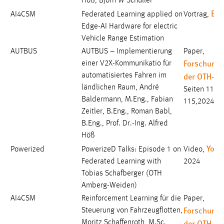
Höß, Björn W Schuller
Zweck:
EEA
AI4CSM
Federated Learning applied on
Vortrag,
Dieser Cookie ist notwendig um sich an der Website
Edge-AI Hardware for electric
einloggen zu können.
Vehicle Range Estimation
Cookie Laufzeit:
AUTBUS
AUTBUS – Implementierung
Paper,
24 Stunden
Forschungs
einer V2X-Kommunikatio für
der OTH-A
automatisiertes Fahren im
ländlichen Raum, André
Seiten 110-
STATISTIK
Baldermann, M.Eng., Fabian
115,2024
Zeitler, B.Eng., Roman Babl,
Statistik Cookies erfassen Informationen anonym.
B.Eng., Prof. Dr.-Ing. Alfred
Diese Informationen helfen uns zu verstehen, wie
Höß
unsere Besucher unsere Website nutzen.
Yout
Powerized
PowerizeD Talks: Episode 1 on
Video,
Federated Learning with
2024
Matomo
Tobias Schafberger (OTH
Name:
Amberg-Weiden)
_pk_ref, _pk_cvar, _pk_id, _pk_ses
AI4CSM
Reinforcement Learning für die
Paper,
Forschungs
Steuerung von Fahrzeugflotten,
Zweck:
der OTH-A
Moritz Schaffenroth, M.Sc.
Zugriffsstatistik