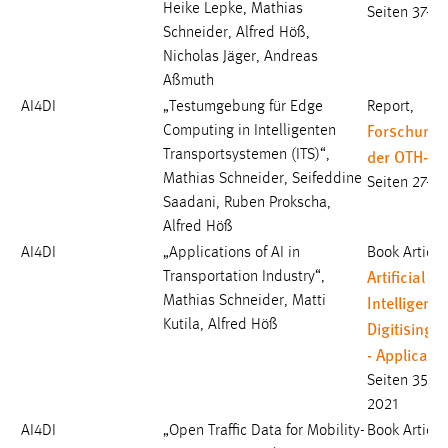
Heike Lepke, Mathias
Seiten 37-42
Schneider, Alfred Höß,
Nicholas Jäger, Andreas
Aßmuth
AI4DI
„Testumgebung für Edge
Report,
Forschungs
Computing in Intelligenten
der OTH-A
Transportsystemen (ITS)“,
Mathias Schneider, Seifeddine
Seiten 27-32
Saadani, Ruben Prokscha,
Alfred Höß
AI4DI
„Applications of AI in
Book Article
Artificial
Transportation Industry“,
Intelligence
Mathias Schneider, Matti
Kutila, Alfred Höß
Digitising 
- Applicati
Seiten 355 
2021
AI4DI
„Open Traffic Data for Mobility-
Book Article