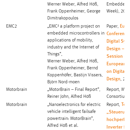
Werner Weber, Alfred Höß,
Embedded 
Frank Oppenheimer, George
Week), 201
Dimitrakopoulos
Euro
EMC2
„EMC² a platform project on
Paper,
Conference
embedded microcontrollers in
Digital Sys
applications of mobility,
industry and the Internet of
Design – S
Things“,
Session on
Werner Weber, Alfred Höß,
European P
Frank Oppenheimer, Bernd
on Digital 
Koppenhöfer, Bastijn Vissers,
Design
, 20
Björn Nord-moen
Motorbrain
„MotorBrain – Final Report“,
Report, Mot
Reiner John, Alfred Höß
Consortium,
Teil
Motorbrain
„Nanoelectronics for electric
Report,
„Steuerung
vehicle intelligent failsafe
hochperfor
powertrain: MotorBrain“,
Alfred Höß et al.
Inverter für