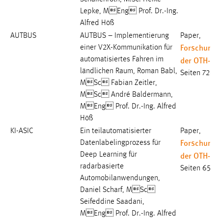
EXTERNE MEDIEN
Lepke, MEng Prof. Dr.-Ing.
Um Inhalte von Videoplattformen und Social Media
Alfred Höß
Plattformen anzeigen zu können, werden von diesen
AUTBUS
AUTBUS – Implementierung
Paper,
externen Medien Cookies gesetzt.
Forschungs
einer V2X-Kommunikation für
der OTH-A
automatisiertes Fahren im
YouTube
ländlichen Raum, Roman Babl,
Seiten 72-7
MSc Fabian Zeitler,
MSc André Baldermann,
Vimeo
MEng Prof. Dr.-Ing. Alfred
Höß
KI-ASIC
Ein teilautomatisierter
Paper,
Forschungs
Datenlabelingprozess für
der OTH-A
Deep Learning für
radarbasierte
Seiten 65-7
Automobilanwendungen,
Daniel Scharf, MSc
Seifeddine Saadani,
MEng Prof. Dr.-Ing. Alfred