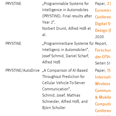
23rd
PRYSTINE
„Programmable Systems for
Paper,
Euromicro
Intelligence in Automobiles
Conference
(PRYSTINE): Final results after
Year 2“,
Digital Sys
Norbert Druml, Alfred Höß et
Design (DS
al.
2020
PRYSTINE
„Programmierbare Systeme für
Report,
Forschungs
Intelligenz in Automobilen“,
der OTH-A
Josef Schmid, Daniel Scharf,
Alfred Höß
Seiten 51-57
15th
PRYSTINE/AutoDrive
„A Comparison of AI-Based
Paper,
Internation
Throughout Prediction for
Wireless
Cellular Vehicle-To-Server
Communication“,
Communica
Schmid, Josef, Mathias
& Mobile
Schneider, Alfred Höß, and
Computing
Björn Schuller
Conference