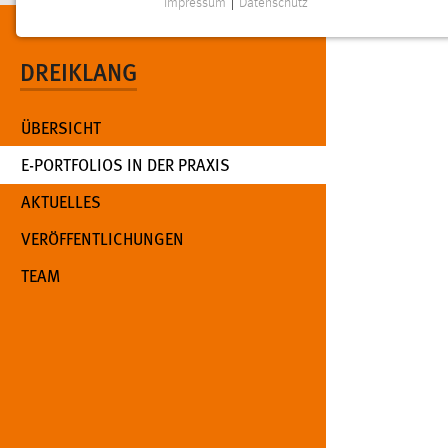
Impressum
|
Datenschutz
NOTWENDIGE COOKIES
Notwendige Cookies ermöglichen grundlegende
DREIKLANG
Funktionen und sind für die einwandfreie Funktion der
Website erforderlich.
ÜBERSICHT
Einverständnis
(CURRENT)
E-PORTFOLIOS IN DER PRAXIS
Name:
cookie_consent
AKTUELLES
Zweck:
Dieser Cookie speichert die
VERÖFFENTLICHUNGEN
ausgewählten Einverständnis-Optionen
des Benutzers
TEAM
Cookie Laufzeit:
1 Jahr
Performance
Name:
staticfilecache
Zweck:
Für performante Seitenauslieferung wird