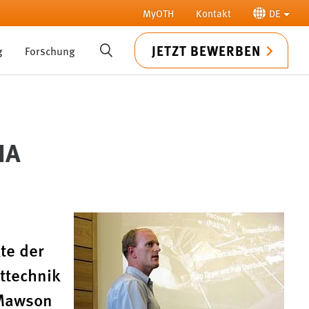
MyOTH
Kontakt
DE
JETZT BEWERBEN
g
Forschung
SUCHE
IA
te der
ttechnik
 Mawson