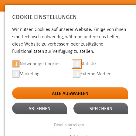
Zum Hauptinhalt springen
COOKIE EINSTELLUNGEN
Wir nutzen Cookies auf unserer Website. Einige von ihnen
Sie sind hier:
sind technisch notwendig, während andere uns helfen,
News der OTH Amberg-Weiden
Hochschule
Aktuelles
diese Website zu verbessern oder zusätzliche
Funktionalitäten zur Verfügung zu stellen.
AUSTAUSCH MIT DER UNI
Notwendige Cookies
Statistik
Marketing
Externe Medien
17.05.2011
ALLE AUSWÄHLEN
Die Vorlesung „Umwelt- und Verfahren
Studiengang Wirtschaftsingenieurwes
ABLEHNEN
SPEICHERN
Industrie- und Hochschulforschung so
Details anzeigen
an einem konkreten Praxisbeispiel de