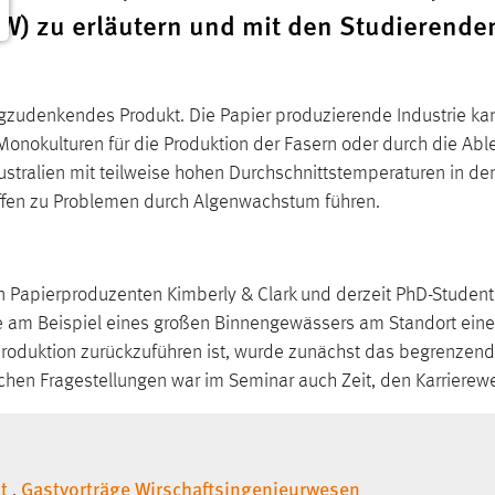
W) zu erläutern und mit den Studierende
 wegzudenkendes Produkt. Die Papier produzierende Industrie ka
okulturen für die Produktion der Fasern oder durch die Abl
stralien mit teilweise hohen Durchschnittstemperaturen in de
ffen zu Problemen durch Algenwachstum führen.
 Papierproduzenten Kimberly & Clark und derzeit PhD-Student an
e am Beispiel eines großen Binnengewässers am Standort ein
produktion zurückzuführen ist, wurde zunächst das begrenzend
chen Fragestellungen war im Seminar auch Zeit, den Karriere
t
Gastvorträge Wirschaftsingenieurwesen
,