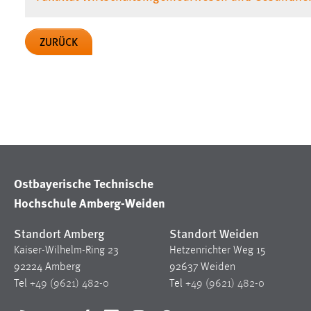
in diesem Cookie gespeichert, ob man
eingeloggt ist.
ZURÜCK
Sprachpräferenz
Name:
site-language-preference
Zweck:
Das Cookie speichert die gewählte
Sprache der Website.
Cookie Laufzeit:
30 Tage
Ostbayerische Technische
Hochschule Amberg-Weiden
Chat
Standort Amberg
Standort Weiden
Name:
MibewSessionID, MIBEW_UserID,
mibew_locale, mibew-chat-frame-style-
Kaiser-Wilhelm-Ring 23
Hetzenrichter Weg 15
5e9dbeb1811c0446
92224 Amberg
92637 Weiden
Tel
+49 (9621) 482-0
Tel
+49 (9621) 482-0
Zweck:
Wird benötigt um die Chatfunktion
nutzen zu können.