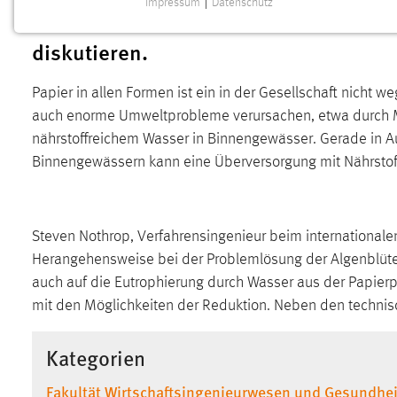
Impressum
|
Datenschutz
Lakes (eine Partnerhochschule der HA
NOTWENDIGE COOKIES
diskutieren.
Notwendige Cookies ermöglichen grundlegende
Funktionen und sind für die einwandfreie Funktion der
Website erforderlich.
Papier in allen Formen ist ein in der Gesellschaft nicht
auch enorme Umweltprobleme verursachen, etwa durch Mon
Einverständnis
nährstoffreichem Wasser in Binnengewässer. Gerade in Au
Binnengewässern kann eine Überversorgung mit Nährsto
Name:
cookie_consent
Zweck:
Dieser Cookie speichert die
ausgewählten Einverständnis-Optionen
Steven Nothrop, Verfahrensingenieur beim internationalen
des Benutzers
Herangehensweise bei der Problemlösung der Algenblüt
Cookie Laufzeit:
1 Jahr
auch auf die Eutrophierung durch Wasser aus der Papier
mit den Möglichkeiten der Reduktion. Neben den technis
Performance
Kategorien
Name:
staticfilecache
Fakultät Wirtschaftsingenieurwesen und Gesundhei
Zweck:
Für performante Seitenauslieferung wird