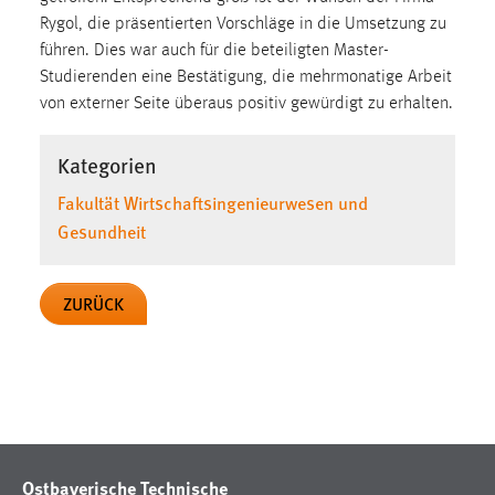
30 Tage
Rygol, die präsentierten Vorschläge in die Umsetzung zu
führen. Dies war auch für die beteiligten Master-
Chat
Studierenden eine Bestätigung, die mehrmonatige Arbeit
von externer Seite überaus positiv gewürdigt zu erhalten.
Name:
MibewSessionID, MIBEW_UserID, mibew_locale, mibew-
Kategorien
chat-frame-style-5e9dbeb1811c0446
Fakultät Wirtschaftsingenieurwesen und
Zweck:
Gesundheit
Wird benötigt um die Chatfunktion nutzen zu können.
Cookie Laufzeit:
MibewSessionID, mibew-chat-frame-style-
ZURÜCK
5e9dbeb1811c0446 = Sitzungslaufzeit, mibew_locale = 3
Jahre, MIBEW_UserID = 1 Jahr
Login
Name:
fe_user, be_user, be_lastLoginProvider
Ostbayerische Technische