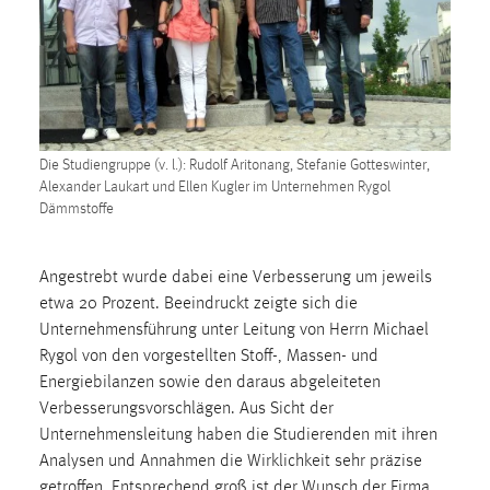
1 Jahr
Performance
Name:
staticfilecache
Die Studiengruppe (v. l.): Rudolf Aritonang, Stefanie Gotteswinter,
Zweck:
Alexander Laukart und Ellen Kugler im Unternehmen Rygol
Dämmstoffe
Für performante Seitenauslieferung wird in diesem Cookie
gespeichert, ob man eingeloggt ist.
Angestrebt wurde dabei eine Verbesserung um jeweils
Sprachpräferenz
etwa 20 Prozent. Beeindruckt zeigte sich die
Unternehmensführung unter Leitung von Herrn Michael
Name:
Rygol von den vorgestellten Stoff-, Massen- und
site-language-preference
Energiebilanzen sowie den daraus abgeleiteten
Zweck:
Verbesserungsvorschlägen. Aus Sicht der
Das Cookie speichert die gewählte Sprache der Website.
Unternehmensleitung haben die Studierenden mit ihren
Analysen und Annahmen die Wirklichkeit sehr präzise
Cookie Laufzeit:
getroffen. Entsprechend groß ist der Wunsch der Firma