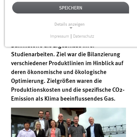
Masterstudiengang „Interkulturelles
SPEICHERN
Unternehmens- und Technologie-
management“ (Fakultät
Details anzeigen
Wirtschaftsingenieurwesen) präsentierten
am 3. August 2010 im Unternehmen Rygol
Impressum
|
Datenschutz
NOTWENDIGE COOKIES
Dämmstoffe die Ergebnisse ihrer
Notwendige Cookies ermöglichen grundlegende
Studienarbeiten. Ziel war die Bilanzierung
Funktionen und sind für die einwandfreie Funktion der
verschiedener Produktlinien im Hinblick auf
Website erforderlich.
deren ökonomische und ökologische
Optimierung. Zielgrößen waren die
Einverständnis
Produktionskosten und die spezifische CO2-
Name:
Emission als Klima beeinflussendes Gas.
cookie_consent
Zweck:
Dieser Cookie speichert die ausgewählten Einverständnis-
Optionen des Benutzers
Cookie Laufzeit: