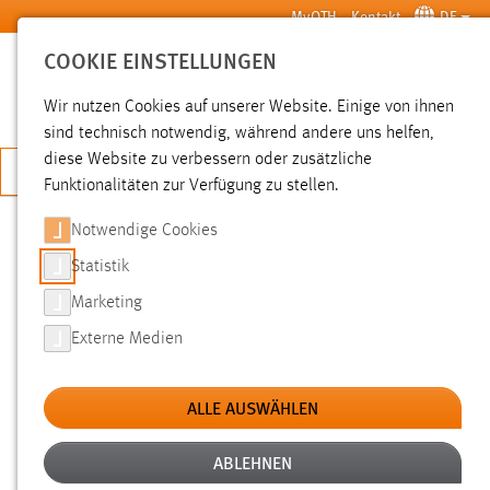
Zum Hauptinhalt springen
MyOTH
Kontakt
DE
COOKIE EINSTELLUNGEN
SUCHE
Wir nutzen Cookies auf unserer Website. Einige von ihnen
sind technisch notwendig, während andere uns helfen,
diese Website zu verbessern oder zusätzliche
JETZT BEWERBEN
Funktionalitäten zur Verfügung zu stellen.
Sie sind hier:
News der OTH Amberg-Weiden
Hochschule
Aktuelles
Notwendige Cookies
Statistik
CO2-FOOTPRINT VON
Marketing
UNTERNEHMEN: BEISPIEL RYGOL
Externe Medien
04.08.2010
ALLE AUSWÄHLEN
Studierende der Vorlesung „Life Cycle
Engineering“ von Prof. Dr. Magnus Jaeger im
ABLEHNEN