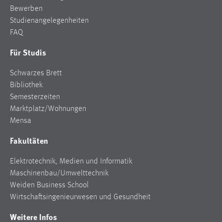
Bewerben
Cookie Laufzeit:
Studienangelegenheiten
Max. 13 Monate
FAQ
Für Studis
MARKETING
Schwarzes Brett
Marketing Cookies werden von Drittanbietern
Bibliothek
verwendet, um personalisierte Werbung anzuzeigen.
Semesterzeiten
Sie tun dies, indem sie Besucher über Websites
Marktplatz/Wohnungen
hinweg verfolgen.
Mensa
Fakultäten
Google Ads
Elektrotechnik, Medien und Informatik
Name:
Maschinenbau/Umwelttechnik
_gcl_au
Weiden Business School
Anbieter:
Wirtschaftsingenieurwesen und Gesundheit
Google Ireland Limited
Weitere Infos
Zweck: