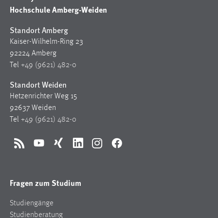
Hochschule Amberg-Weiden
Zweck:
Dieser Cookie ist notwendig um sich an der Website
Standort Amberg
einloggen zu können.
Kaiser-Wilhelm-Ring 23
Cookie Laufzeit:
92224 Amberg
24 Stunden
Tel
+49 (9621) 482-0
Standort Weiden
STATISTIK
Hetzenrichter Weg 15
92637 Weiden
Statistik Cookies erfassen Informationen anonym.
Tel
+49 (9621) 482-0
Diese Informationen helfen uns zu verstehen, wie
unsere Besucher unsere Website nutzen.
RSS
YouTube
Xing
LinkedIn
Instagram
Facebook
Matomo
Name:
Fragen zum Studium
_pk_ref, _pk_cvar, _pk_id, _pk_ses
Studiengänge
Zweck:
Studienberatung
Zugriffsstatistik