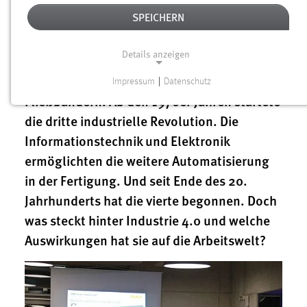
der Produktion verändert. Die erste kam im
SPEICHERN
18. Jahrhundert mit der Erfindung der
Dampfmaschine, die zweite im 19.
Details anzeigen
Jahrhundert durch die Elektrizität und die
Massenproduktion mit Hilfe von
Impressum
|
Datenschutz
NOTWENDIGE COOKIES
Fließbändern. Ab den 1970er Jahren startete
Notwendige Cookies ermöglichen grundlegende
die dritte industrielle Revolution. Die
Funktionen und sind für die einwandfreie Funktion der
Informationstechnik und Elektronik
Website erforderlich.
ermöglichten die weitere Automatisierung
in der Fertigung. Und seit Ende des 20.
Einverständnis
Jahrhunderts hat die vierte begonnen. Doch
Name:
was steckt hinter Industrie 4.0 und welche
cookie_consent
Auswirkungen hat sie auf die Arbeitswelt?
Zweck:
Dieser Cookie speichert die ausgewählten Einverständnis-
Optionen des Benutzers
Cookie Laufzeit: