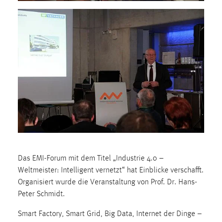
30 Tage
Chat
Name:
MibewSessionID, MIBEW_UserID, mibew_locale, mibew-
chat-frame-style-5e9dbeb1811c0446
Zweck:
Wird benötigt um die Chatfunktion nutzen zu können.
Cookie Laufzeit:
MibewSessionID, mibew-chat-frame-style-
5e9dbeb1811c0446 = Sitzungslaufzeit, mibew_locale = 3
Jahre, MIBEW_UserID = 1 Jahr
Das EMI-Forum mit dem Titel „Industrie 4.0 –
Weltmeister: Intelligent vernetzt“ hat Einblicke verschafft.
Login
Organisiert wurde die Veranstaltung von Prof. Dr. Hans-
Peter Schmidt.
Name:
fe_user, be_user, be_lastLoginProvider
Smart Factory, Smart Grid, Big Data, Internet der Dinge –