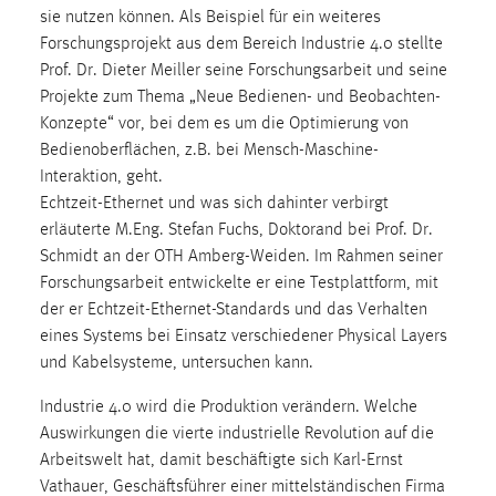
sie nutzen können. Als Beispiel für ein weiteres
Cookie Laufzeit:
Forschungsprojekt aus dem Bereich Industrie 4.0 stellte
Max. 13 Monate
Prof. Dr. Dieter Meiller seine Forschungsarbeit und seine
Projekte zum Thema „Neue Bedienen- und Beobachten-
Konzepte“ vor, bei dem es um die Optimierung von
MARKETING
Bedienoberflächen, z.B. bei Mensch-Maschine-
Interaktion, geht.
Marketing Cookies werden von Drittanbietern
Echtzeit-Ethernet und was sich dahinter verbirgt
verwendet, um personalisierte Werbung anzuzeigen.
erläuterte M.Eng. Stefan Fuchs, Doktorand bei Prof. Dr.
Sie tun dies, indem sie Besucher über Websites
Schmidt an der OTH Amberg-Weiden. Im Rahmen seiner
hinweg verfolgen.
Forschungsarbeit entwickelte er eine Testplattform, mit
der er Echtzeit-Ethernet-Standards und das Verhalten
Google Ads
eines Systems bei Einsatz verschiedener Physical Layers
und Kabelsysteme, untersuchen kann.
Name:
_gcl_au
Industrie 4.0 wird die Produktion verändern. Welche
Anbieter:
Auswirkungen die vierte industrielle Revolution auf die
Google Ireland Limited
Arbeitswelt hat, damit beschäftigte sich Karl-Ernst
Vathauer, Geschäftsführer einer mittelständischen Firma
Zweck: