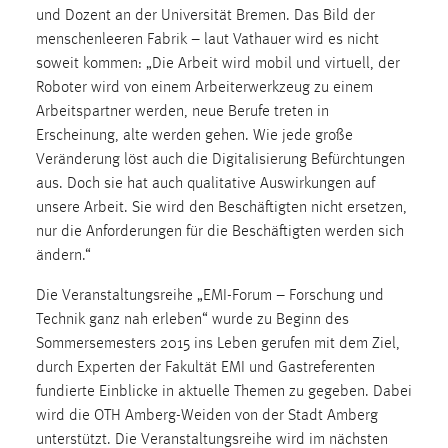
und Dozent an der Universität Bremen. Das Bild der
Conversion-Tracking
menschenleeren Fabrik – laut Vathauer wird es nicht
Cookie Laufzeit:
soweit kommen: „Die Arbeit wird mobil und virtuell, der
3 Monate
Roboter wird von einem Arbeiterwerkzeug zu einem
Arbeitspartner werden, neue Berufe treten in
Facebook Pixel
Erscheinung, alte werden gehen. Wie jede große
Veränderung löst auch die Digitalisierung Befürchtungen
Name:
aus. Doch sie hat auch qualitative Auswirkungen auf
_fbp
unsere Arbeit. Sie wird den Beschäftigten nicht ersetzen,
nur die Anforderungen für die Beschäftigten werden sich
Anbieter:
ändern.“
Facebook
Zweck:
Die Veranstaltungsreihe „EMI-Forum – Forschung und
Conversion-Tracking
Technik ganz nah erleben“ wurde zu Beginn des
Sommersemesters 2015 ins Leben gerufen mit dem Ziel,
Cookie Laufzeit:
durch Experten der Fakultät EMI und Gastreferenten
3 Monate
fundierte Einblicke in aktuelle Themen zu gegeben. Dabei
wird die OTH Amberg-Weiden von der Stadt Amberg
unterstützt. Die Veranstaltungsreihe wird im nächsten