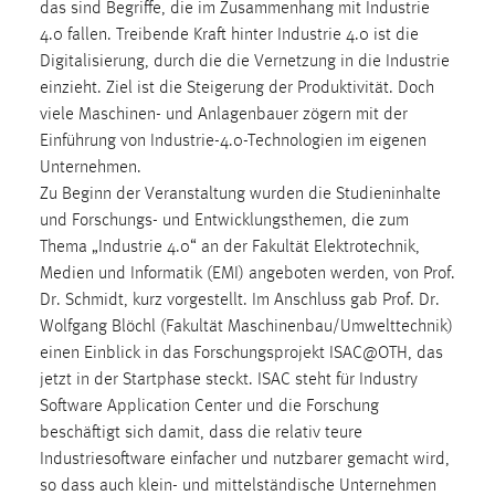
das sind Begriffe, die im Zusammenhang mit Industrie
Zweck:
4.0 fallen. Treibende Kraft hinter Industrie 4.0 ist die
Dieser Cookie ist notwendig um sich an der Website
Digitalisierung, durch die die Vernetzung in die Industrie
einloggen zu können.
einzieht. Ziel ist die Steigerung der Produktivität. Doch
Cookie Laufzeit:
viele Maschinen- und Anlagenbauer zögern mit der
24 Stunden
Einführung von Industrie-4.0-Technologien im eigenen
Unternehmen.
Zu Beginn der Veranstaltung wurden die Studieninhalte
STATISTIK
und Forschungs- und Entwicklungsthemen, die zum
Thema „Industrie 4.0“ an der Fakultät Elektrotechnik,
Statistik Cookies erfassen Informationen anonym.
Medien und Informatik (EMI) angeboten werden, von Prof.
Diese Informationen helfen uns zu verstehen, wie
Dr. Schmidt, kurz vorgestellt. Im Anschluss gab Prof. Dr.
unsere Besucher unsere Website nutzen.
Wolfgang Blöchl (Fakultät Maschinenbau/Umwelttechnik)
einen Einblick in das Forschungsprojekt ISAC@OTH, das
Matomo
jetzt in der Startphase steckt. ISAC steht für Industry
Name:
Software Application Center und die Forschung
_pk_ref, _pk_cvar, _pk_id, _pk_ses
beschäftigt sich damit, dass die relativ teure
Industriesoftware einfacher und nutzbarer gemacht wird,
Zweck:
so dass auch klein- und mittelständische Unternehmen
Zugriffsstatistik