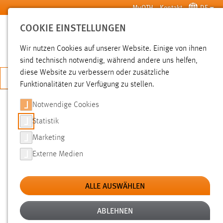
Zum Hauptinhalt springen
MyOTH
Kontakt
DE
COOKIE EINSTELLUNGEN
SUCHE
Wir nutzen Cookies auf unserer Website. Einige von ihnen
sind technisch notwendig, während andere uns helfen,
diese Website zu verbessern oder zusätzliche
JETZT BEWERBEN
Funktionalitäten zur Verfügung zu stellen.
Sie sind hier:
News der OTH Amberg-Weiden
Hochschule
Aktuelles
Notwendige Cookies
Statistik
EMI-FORUM: INDUSTRIE 4.0 –
Marketing
EVOLUTION ODER REVOLUTION?
Externe Medien
03.12.2015
ALLE AUSWÄHLEN
Drei Revolutionen hat es in der Industrie
bereits gegeben. Alle haben die Abläufe in
ABLEHNEN