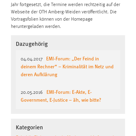
EXTERNE MEDIEN
Jahr fortgesetzt, die Termine werden rechtzeitig auf der
Webseite der OTH Amberg-Weiden veröffentlicht. Die
Um Inhalte von Videoplattformen und Social Media
Vortragsfolien können von der Homepage
Plattformen anzeigen zu können, werden von diesen
heruntergeladen werden.
externen Medien Cookies gesetzt.
YouTube
Dazugehörig
EMI-Forum: „Der Feind in
Vimeo
04.04.2017
deinem Rechner“ – Kriminalität im Netz und
deren Aufklärung
EMI-Forum: E-Akte, E-
20.05.2016
Government, E-Justice – äh, wie bitte?
Kategorien