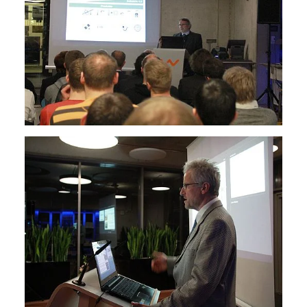
1 Jahr
Performance
Name:
staticfilecache
Zweck:
Für performante Seitenauslieferung wird in diesem Cookie
gespeichert, ob man eingeloggt ist.
Sprachpräferenz
Name:
site-language-preference
Zweck:
Das Cookie speichert die gewählte Sprache der Website.
Cookie Laufzeit: