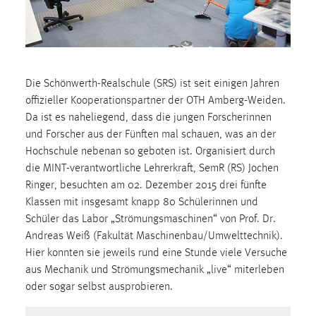
1 Jahr
Performance
Name:
Die Schönwerth-Realschule (SRS) ist seit einigen Jahren
staticfilecache
offizieller Kooperationspartner der OTH Amberg-Weiden.
Da ist es naheliegend, dass die jungen Forscherinnen
Zweck:
und Forscher aus der Fünften mal schauen, was an der
Für performante Seitenauslieferung wird in diesem Cookie
Hochschule nebenan so geboten ist. Organisiert durch
gespeichert, ob man eingeloggt ist.
die MINT-verantwortliche Lehrerkraft, SemR (RS) Jochen
Ringer, besuchten am 02. Dezember 2015 drei fünfte
Sprachpräferenz
Klassen mit insgesamt knapp 80 Schülerinnen und
Schüler das Labor „Strömungsmaschinen“ von Prof. Dr.
Name:
Andreas Weiß (Fakultät Maschinenbau/Umwelttechnik).
site-language-preference
Hier konnten sie jeweils rund eine Stunde viele Versuche
Zweck:
aus Mechanik und Strömungsmechanik „live“ miterleben
Das Cookie speichert die gewählte Sprache der Website.
oder sogar selbst ausprobieren.
Cookie Laufzeit: