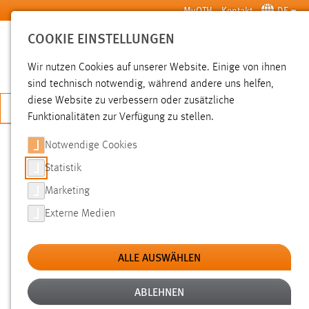
Zum Hauptinhalt springen
MyOTH
Kontakt
DE
COOKIE EINSTELLUNGEN
SUCHE
Wir nutzen Cookies auf unserer Website. Einige von ihnen
sind technisch notwendig, während andere uns helfen,
diese Website zu verbessern oder zusätzliche
JETZT BEWERBEN
Funktionalitäten zur Verfügung zu stellen.
Sie sind hier:
News der OTH Amberg-Weiden
Hochschule
Aktuelles
Notwendige Cookies
Statistik
FORSCHERKLASSEN ZU BESUCH IM
Marketing
STRÖMUNGSMASCHINENLABOR
Externe Medien
07.12.2015
ALLE AUSWÄHLEN
Physik, Chemie oder Biologie stehen an
einer staatlichen Realschule in Bayern
ABLEHNEN