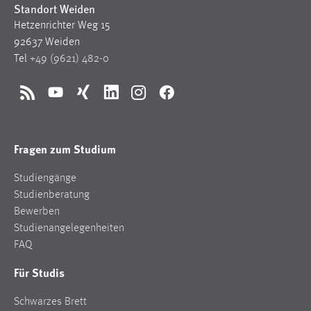
Standort Weiden
Zweck:
Hetzenrichter Weg 15
Dieser Cookie ist notwendig um sich an der Website
einloggen zu können.
92637 Weiden
Tel
+49 (9621) 482-0
Cookie Laufzeit:
24 Stunden
RSS
YouTube
Xing
LinkedIn
Instagram
Facebook
STATISTIK
Fragen zum Studium
Statistik Cookies erfassen Informationen anonym.
Diese Informationen helfen uns zu verstehen, wie
Studiengänge
unsere Besucher unsere Website nutzen.
Studienberatung
Bewerben
Matomo
Studienangelegenheiten
FAQ
Name:
_pk_ref, _pk_cvar, _pk_id, _pk_ses
Für Studis
Zweck:
Schwarzes Brett
Zugriffsstatistik