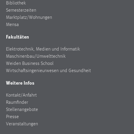
Bibliothek
Semesterzeiten
Cookie Laufzeit:
Max. 13 Monate
Marktplatz/Wohnungen
Mensa
Fakultäten
MARKETING
Elektrotechnik, Medien und Informatik
Marketing Cookies werden von Drittanbietern
Maschinenbau/Umwelttechnik
verwendet, um personalisierte Werbung anzuzeigen.
Weiden Business School
Sie tun dies, indem sie Besucher über Websites
Wirtschaftsingenieurwesen und Gesundheit
hinweg verfolgen.
Weitere Infos
Google Ads
Kontakt/Anfahrt
Name:
Raumfinder
_gcl_au
Stellenangebote
Anbieter:
Presse
Google Ireland Limited
Veranstaltungen
Zweck: