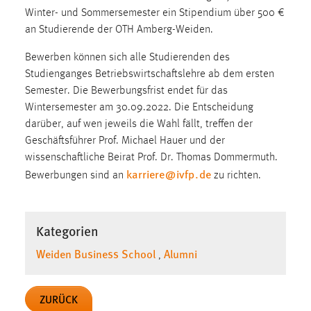
30 Tage
Winter- und Sommersemester ein Stipendium über 500 €
an Studierende der OTH Amberg-Weiden.
Chat
Bewerben können sich alle Studierenden des
Name:
Studienganges Betriebswirtschaftslehre ab dem ersten
MibewSessionID, MIBEW_UserID, mibew_locale, mibew-
Semester. Die Bewerbungsfrist endet für das
chat-frame-style-5e9dbeb1811c0446
Wintersemester am 30.09.2022. Die Entscheidung
darüber, auf wen jeweils die Wahl fällt, treffen der
Zweck:
Geschäftsführer Prof. Michael Hauer und der
Wird benötigt um die Chatfunktion nutzen zu können.
wissenschaftliche Beirat Prof. Dr. Thomas Dommermuth.
Cookie Laufzeit:
karriere
@
ivfp
.
de
Bewerbungen sind an
zu richten.
MibewSessionID, mibew-chat-frame-style-
5e9dbeb1811c0446 = Sitzungslaufzeit, mibew_locale = 3
Jahre, MIBEW_UserID = 1 Jahr
Kategorien
Weiden Business School
Alumni
Login
,
Name:
ZURÜCK
fe_user, be_user, be_lastLoginProvider