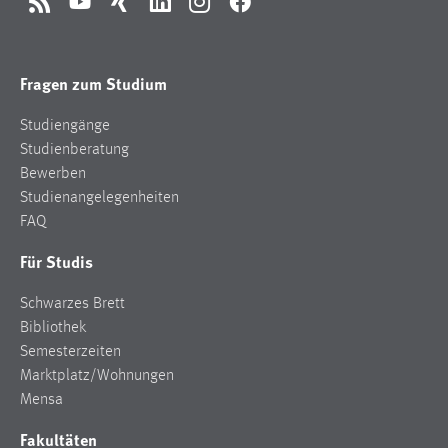
RSS
YouTube
Xing
LinkedIn
Instagram
Facebook
Cookie Laufzeit:
Max. 13 Monate
Fragen zum Studium
Studiengänge
MARKETING
Studienberatung
Marketing Cookies werden von Drittanbietern
Bewerben
verwendet, um personalisierte Werbung anzuzeigen.
Studienangelegenheiten
Sie tun dies, indem sie Besucher über Websites
FAQ
hinweg verfolgen.
Für Studis
Google Ads
Schwarzes Brett
Name:
Bibliothek
_gcl_au
Semesterzeiten
Marktplatz/Wohnungen
Anbieter:
Mensa
Google Ireland Limited
Fakultäten
Zweck: