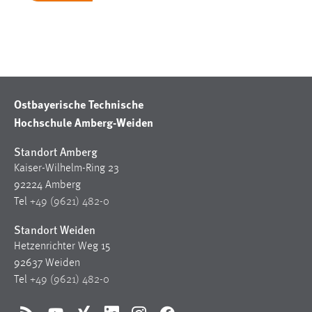
Zweck:
Dieser Cookie ist notwendig um sich an der Website
einloggen zu können.
Cookie Laufzeit:
24 Stunden
Ostbayerische Technische
Hochschule Amberg-Weiden
STATISTIK
Standort Amberg
Statistik Cookies erfassen Informationen anonym.
Kaiser-Wilhelm-Ring 23
Diese Informationen helfen uns zu verstehen, wie
92224 Amberg
unsere Besucher unsere Website nutzen.
Tel
+49 (9621) 482-0
Matomo
Standort Weiden
Hetzenrichter Weg 15
Name:
92637 Weiden
_pk_ref, _pk_cvar, _pk_id, _pk_ses
Tel
+49 (9621) 482-0
Zweck:
Zugriffsstatistik