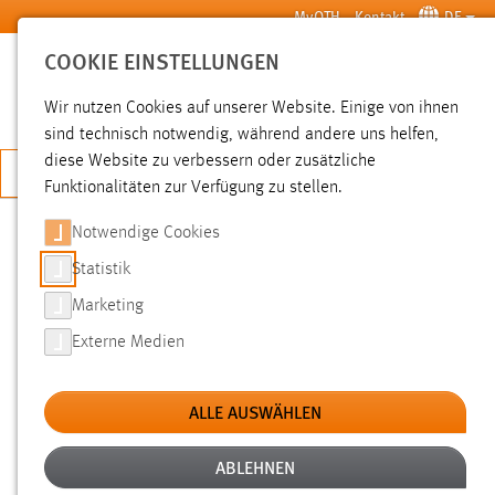
Zum Hauptinhalt springen
MyOTH
Kontakt
DE
COOKIE EINSTELLUNGEN
SUCHE
Wir nutzen Cookies auf unserer Website. Einige von ihnen
sind technisch notwendig, während andere uns helfen,
diese Website zu verbessern oder zusätzliche
JETZT BEWERBEN
Funktionalitäten zur Verfügung zu stellen.
Sie sind hier:
News der OTH Amberg-Weiden
Hochschule
Aktuelles
Notwendige Cookies
Statistik
INSTITUT FÜR VORSORGE UND
Marketing
FINANZPLANUNG VERGIBT
Externe Medien
STIPENDIUM
ALLE AUSWÄHLEN
24.06.2022
Ein weiteres Mal kann sich ein Studierender
ABLEHNEN