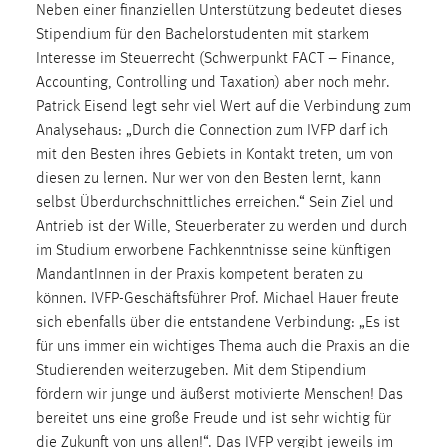
Neben einer finanziellen Unterstützung bedeutet dieses
1 Jahr
Stipendium für den Bachelorstudenten mit starkem
Interesse im Steuerrecht (Schwerpunkt FACT – Finance,
Performance
Accounting, Controlling und Taxation) aber noch mehr.
Patrick Eisend legt sehr viel Wert auf die Verbindung zum
Name:
Analysehaus: „Durch die Connection zum IVFP darf ich
staticfilecache
mit den Besten ihres Gebiets in Kontakt treten, um von
Zweck:
diesen zu lernen. Nur wer von den Besten lernt, kann
Für performante Seitenauslieferung wird in diesem Cookie
selbst Überdurchschnittliches erreichen.“ Sein Ziel und
gespeichert, ob man eingeloggt ist.
Antrieb ist der Wille, Steuerberater zu werden und durch
im Studium erworbene Fachkenntnisse seine künftigen
Sprachpräferenz
MandantInnen in der Praxis kompetent beraten zu
können. IVFP-Geschäftsführer Prof. Michael Hauer freute
Name:
sich ebenfalls über die entstandene Verbindung: „Es ist
site-language-preference
für uns immer ein wichtiges Thema auch die Praxis an die
Studierenden weiterzugeben. Mit dem Stipendium
Zweck:
fördern wir junge und äußerst motivierte Menschen! Das
Das Cookie speichert die gewählte Sprache der Website.
bereitet uns eine große Freude und ist sehr wichtig für
Cookie Laufzeit:
die Zukunft von uns allen!“. Das IVFP vergibt jeweils im