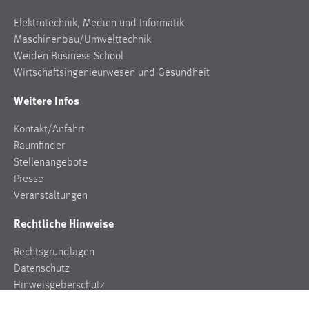
Conversion-Tracking
Elektrotechnik, Medien und Informatik
Cookie Laufzeit:
Maschinenbau/Umwelttechnik
3 Monate
Weiden Business School
Wirtschaftsingenieurwesen und Gesundheit
Facebook Pixel
Weitere Infos
Name:
Kontakt/Anfahrt
_fbp
Raumfinder
Anbieter:
Stellenangebote
Facebook
Presse
Veranstaltungen
Zweck:
Conversion-Tracking
Rechtliche Hinweise
Cookie Laufzeit:
Rechtsgrundlagen
3 Monate
Datenschutz
Hinweisgeberschutz
Impressum