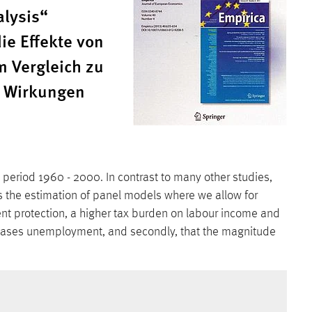
alysis“
ie Effekte von
m Vergleich zu
r Wirkungen
 period 1960 - 2000. In contrast to many other studies,
is the estimation of panel models where we allow for
ent protection, a higher tax burden on labour income and
reases unemployment, and secondly, that the magnitude