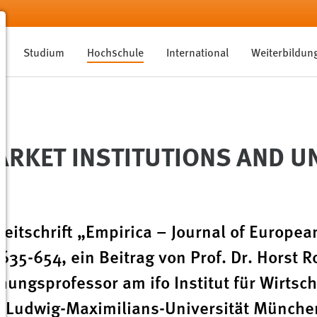
Studium
Hochschule
International
Weiterbildun
ARKET INSTITUTIONS AND 
zeitschrift „Empirica – Journal of Europea
635-654, ein Beitrag von Prof. Dr. Horst 
chungsprofessor am ifo Institut für Wirtsc
g (Ludwig-Maximilians-Universität Münch