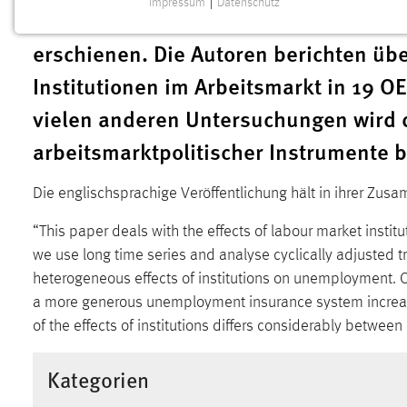
Impressum
|
Datenschutz
„Labour market institutions and unem
NOTWENDIGE COOKIES
erschienen. Die Autoren berichten übe
Notwendige Cookies ermöglichen grundlegende
Funktionen und sind für die einwandfreie Funktion der
Institutionen im Arbeitsmarkt in 19 O
Website erforderlich.
vielen anderen Untersuchungen wird d
Einverständnis
arbeitsmarktpolitischer Instrumente b
Name:
cookie_consent
Die englischsprachige Veröffentlichung hält in ihrer Zus
Zweck:
Dieser Cookie speichert die
ausgewählten Einverständnis-Optionen
“This paper deals with the effects of labour market insti
des Benutzers
we use long time series and analyse cyclically adjusted 
Cookie Laufzeit:
heterogeneous effects of institutions on unemployment. Ou
1 Jahr
a more generous unemployment insurance system increase
of the effects of institutions differs considerably between 
Performance
Name:
staticfilecache
Kategorien
Zweck:
Für performante Seitenauslieferung wird