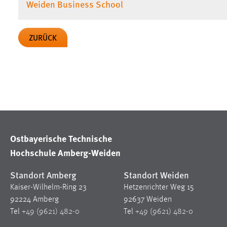
Weiden Business School
in diesem Cookie gespeichert, ob man
eingeloggt ist.
ZURÜCK
Sprachpräferenz
Name:
site-language-preference
Zweck:
Das Cookie speichert die gewählte
Sprache der Website.
Cookie Laufzeit:
30 Tage
Ostbayerische Technische
Chat
Hochschule Amberg-Weiden
Name:
MibewSessionID, MIBEW_UserID,
Standort Amberg
Standort Weiden
mibew_locale, mibew-chat-frame-style-
Kaiser-Wilhelm-Ring 23
Hetzenrichter Weg 15
5e9dbeb1811c0446
92224 Amberg
92637 Weiden
Zweck:
Wird benötigt um die Chatfunktion
Tel
+49 (9621) 482-0
Tel
+49 (9621) 482-0
nutzen zu können.