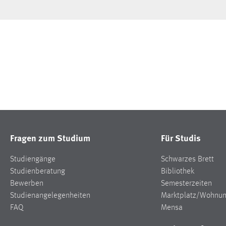
Fragen zum Studium
Für Studis
Studiengänge
Schwarzes Brett
Studienberatung
Bibliothek
Bewerben
Semesterzeiten
Studienangelegenheiten
Marktplatz/Wohnu
FAQ
Mensa