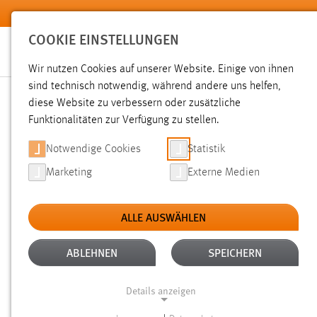
Zum Hauptinhalt springen
COOKIE EINSTELLUNGEN
Wir nutzen Cookies auf unserer Website. Einige von ihnen
Sie sind hier:
sind technisch notwendig, während andere uns helfen,
News der OTH Amberg-Weiden
Hochschule
Aktuelles
diese Website zu verbessern oder zusätzliche
Funktionalitäten zur Verfügung zu stellen.
PUBLIKATION: LABOUR M
Notwendige Cookies
Statistik
Marketing
Externe Medien
08.01.2014
ALLE AUSWÄHLEN
In der renommierten, referierten Fach
in der Ausgabe 4/2013, Volume 40, S. 
ABLEHNEN
SPEICHERN
(Fakultät Betriebswirtschaft und Fors
Details anzeigen
München) und Prof. Dr. Gebhard Flai