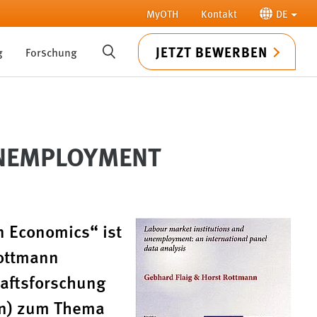
MyOTH
Kontakt
DE
JETZT BEWERBEN
g
Forschung
SUCHE
UNEMPLOYMENT
n Economics“ ist
Rottmann
haftsforschung
en) zum Thema