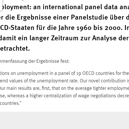
ployment: an international panel data an
r die Ergebnisse einer Panelstudie über d
ECD-Staaten für die Jahre 1960 bis 2000. I
amit ein langer Zeitraum zur Analyse de
etrachtet.
ammenfassung der Ergebnisse fest:
tutions on unemployment in a panel of 19 OECD countries for the
trend values of the unemployment rate. Our novel contribution 
r main results are, first, that on the average tighter employm
, whereas a higher centralization of wage negotiations dec
countries.”