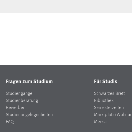
Fragen zum Studium
Für Studis
Studiengänge
Schwarzes Brett
Studienberatung
Bibliothek
Bewerben
Semesterzeiten
Studienangelegenheiten
Marktplatz/Wohnu
FAQ
Mensa