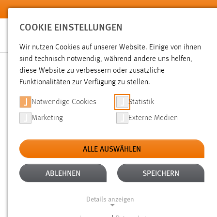
Zum Hauptinhalt springen
COOKIE EINSTELLUNGEN
Wir nutzen Cookies auf unserer Website. Einige von ihnen
Sie sind hier:
sind technisch notwendig, während andere uns helfen,
News der OTH Amberg-Weiden
Hochschule
Aktuelles
diese Website zu verbessern oder zusätzliche
Funktionalitäten zur Verfügung zu stellen.
RUNNING SNAIL: ROLLOU
Notwendige Cookies
Statistik
Marketing
Externe Medien
17.06.2011
ALLE AUSWÄHLEN
In den Abendstunden des 15. Juni 201
des Running Snail Racing Teams der H
ABLEHNEN
SPEICHERN
wurde auf der Basis des Rennwagens 
Details anzeigen
Verbrennungsmotor) vom Team unter Be