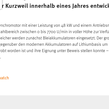
er Kurzweil innerhalb eines Jahres entwic
Synchromotor mit einer Leistung von 48 kW und einem Antrieb
hlbereich zwischen 0 bis 7700 U/min in voller Höhe zur Verf
peicher werden zunächst Bleiakkumulatoren eingesetzt. Der gro
 gegenüber den modernen Akkumulatoren auf Lithiumbasis um Fa
obt worden ist und ihre Eignung unter Beweis stellen konnte 
.
atch