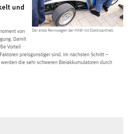
kelt und
smoment von
Der erste Rennwagen der HAW mit Elektroantrieb
ügung. Damit
ße Vorteil
ktoren preisgünstiger sind. Im nächsten Schritt –
– werden die sehr schweren Bleiakkumulatoren durch