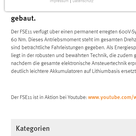
Impressum
|
Datenschutz
Dr. Bernhard Frenzel und Prof. Dr. Pet
NOTWENDIGE COOKIES
gebaut.
Notwendige Cookies ermöglichen grundlegende
Funktionen und sind für die einwandfreie Funktion der
Website erforderlich.
Der FSE11 verfügt über einen permanent erregten 600V-
60 Nm. Dieses Antriebsmoment steht im gesamten Drehza
Einverständnis
sind beträchtliche Fahrleistungen gegeben. Als Energies
liegt in der robusten und bewährten Technik, die zudem
Name:
cookie_consent
nachdem die gesamte elektronische Ansteuertechnik erpr
Zweck:
Dieser Cookie speichert die
deutlich leichtere Akkumulatoren auf Lithiumbasis ersetzt
ausgewählten Einverständnis-Optionen
des Benutzers
Cookie Laufzeit:
1 Jahr
www.youtube.com/w
Der FSE11 ist in Aktion bei Youtube:
Performance
Name:
staticfilecache
Kategorien
Zweck:
Für performante Seitenauslieferung wird