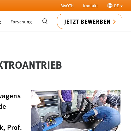
MyOTH
Kontakt
DE
JETZT BEWERBEN
g
Forschung
SUCHE
EKTROANTRIEB
nwagens
de
, Prof.