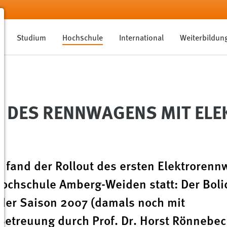
Studium
Hochschule
International
Weiterbildun
T DES RENNWAGENS MIT EL
1 fand der Rollout des ersten Elektroren
ochschule Amberg-Weiden statt: Der Boli
der Saison 2007 (damals noch mit
treuung durch Prof. Dr. Horst Rönnebeck