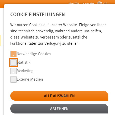
Zum Hauptinhalt springen
MyOTH
Kontakt
DE
COOKIE EINSTELLUNGEN
SUCHE
Wir nutzen Cookies auf unserer Website. Einige von ihnen
sind technisch notwendig, während andere uns helfen,
diese Website zu verbessern oder zusätzliche
JETZT BEWERBEN
Funktionalitäten zur Verfügung zu stellen.
Sie sind hier:
News der OTH Amberg-Weiden
Hochschule
Aktuelles
Notwendige Cookies
Statistik
SAURER ALS DIE THEORIE
Marketing
ERLAUBT: DOKTORAND DER OTH
Externe Medien
AMBERG-WEIDEN ENTWICKELT PH-
SENSOR
ALLE AUSWÄHLEN
ABLEHNEN
11.10.2017