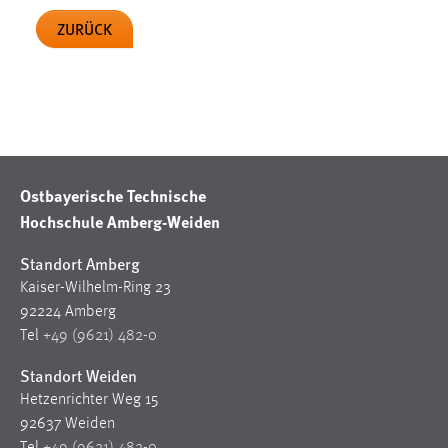
Zweck:
ZURÜCK
Dieser Cookie ist notwendig um sich an der Website
einloggen zu können.
Cookie Laufzeit:
24 Stunden
Ostbayerische Technische
STATISTIK
Hochschule Amberg-Weiden
Statistik Cookies erfassen Informationen anonym.
Diese Informationen helfen uns zu verstehen, wie
Standort Amberg
unsere Besucher unsere Website nutzen.
Kaiser-Wilhelm-Ring 23
92224 Amberg
Matomo
Tel
+49 (9621) 482-0
Name:
Standort Weiden
_pk_ref, _pk_cvar, _pk_id, _pk_ses
Hetzenrichter Weg 15
92637 Weiden
Zweck:
Zugriffsstatistik
Tel
+49 (9621) 482-0