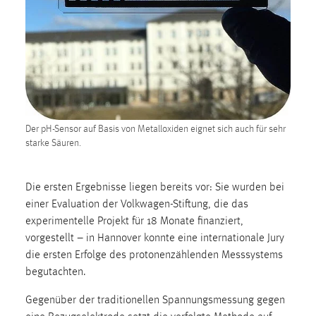
1 Jahr
Performance
Name:
staticfilecache
Zweck:
Der pH-Sensor auf Basis von Metalloxiden eignet sich auch für sehr
Für performante Seitenauslieferung wird in diesem Cookie
starke Säuren.
gespeichert, ob man eingeloggt ist.
Die ersten Ergebnisse liegen bereits vor: Sie wurden bei
Sprachpräferenz
einer Evaluation der Volkwagen-Stiftung, die das
Name:
experimentelle Projekt für 18 Monate finanziert,
site-language-preference
vorgestellt – in Hannover konnte eine internationale Jury
die ersten Erfolge des protonenzählenden Messsystems
Zweck:
begutachten.
Das Cookie speichert die gewählte Sprache der Website.
Gegenüber der traditionellen Spannungsmessung gegen
Cookie Laufzeit: