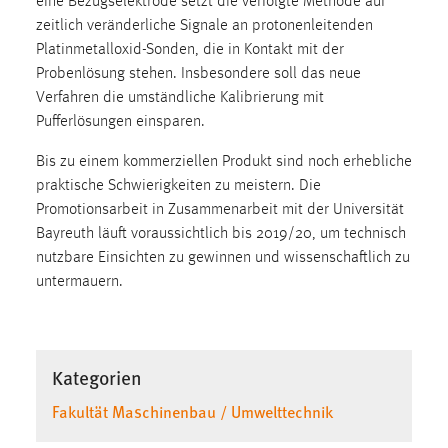
eine Bezugselektrode setzt die verfolgte Methode auf
30 Tage
zeitlich veränderliche Signale an protonenleitenden
Platinmetalloxid-Sonden, die in Kontakt mit der
Chat
Probenlösung stehen. Insbesondere soll das neue
Verfahren die umständliche Kalibrierung mit
Name:
Pufferlösungen einsparen.
MibewSessionID, MIBEW_UserID, mibew_locale, mibew-
chat-frame-style-5e9dbeb1811c0446
Bis zu einem kommerziellen Produkt sind noch erhebliche
Zweck:
praktische Schwierigkeiten zu meistern. Die
Wird benötigt um die Chatfunktion nutzen zu können.
Promotionsarbeit in Zusammenarbeit mit der Universität
Bayreuth läuft voraussichtlich bis 2019/20, um technisch
Cookie Laufzeit:
nutzbare Einsichten zu gewinnen und wissenschaftlich zu
MibewSessionID, mibew-chat-frame-style-
untermauern.
5e9dbeb1811c0446 = Sitzungslaufzeit, mibew_locale = 3
Jahre, MIBEW_UserID = 1 Jahr
Login
Kategorien
Name:
Fakultät Maschinenbau / Umwelttechnik
fe_user, be_user, be_lastLoginProvider