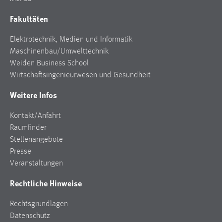
Conversion-Tracking
Fakultäten
Cookie Laufzeit:
Elektrotechnik, Medien und Informatik
3 Monate
Maschinenbau/Umwelttechnik
Weiden Business School
Facebook Pixel
Wirtschaftsingenieurwesen und Gesundheit
Name:
Weitere Infos
_fbp
Kontakt/Anfahrt
Anbieter:
Raumfinder
Facebook
Stellenangebote
Zweck:
Presse
Conversion-Tracking
Veranstaltungen
Cookie Laufzeit:
Rechtliche Hinweise
3 Monate
Rechtsgrundlagen
Datenschutz