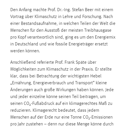
1 Jahr
Den Anfang machte Prof. Dr.-Ing. Stefan Beer mit einem
Vortrag über Klimaschutz in Lehre und Forschung. Nach
Performance
einer Bestandsaufnahme, in welchen Teilen der Welt die
Menschen für den Ausstoß der meisten Treibhausgase
Name:
pro Kopf verantwortlich sind, ging es um den Energiemix
staticfilecache
in Deutschland und wie fossile Energieträger ersetzt
Zweck:
werden können.
Für performante Seitenauslieferung wird in diesem Cookie
gespeichert, ob man eingeloggt ist.
Anschließend referierte Prof. Frank Späte über
Möglichkeiten zum Klimaschutz in der Praxis. Er stellte
klar, dass bei Betrachtung der wichtigsten Hebel
Sprachpräferenz
„Ernährung, Energieverbrauch und Transport“ kleine
Name:
Änderungen auch große Wirkungen haben können. Jede
site-language-preference
und jeder einzelne könne seinen Teil beitragen, um
seinen CO
-Fußabdruck auf ein klimagerechtes Maß zu
2
Zweck:
reduzieren. Klimagerecht bedeutet, dass jedem
Das Cookie speichert die gewählte Sprache der Website.
Menschen auf der Erde nur eine Tonne CO
-Emissionen
2
Cookie Laufzeit:
pro Jahr zustehen – denn nur diese Menge könne durch