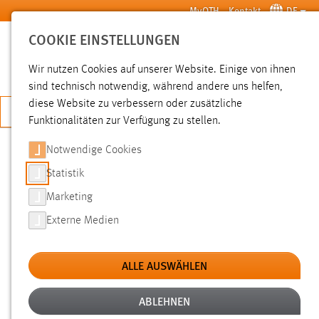
Zum Hauptinhalt springen
MyOTH
Kontakt
DE
COOKIE EINSTELLUNGEN
SUCHE
Wir nutzen Cookies auf unserer Website. Einige von ihnen
sind technisch notwendig, während andere uns helfen,
diese Website zu verbessern oder zusätzliche
JETZT BEWERBEN
Funktionalitäten zur Verfügung zu stellen.
Sie sind hier:
News der OTH Amberg-Weiden
Hochschule
Aktuelles
Notwendige Cookies
Statistik
STUDENTS FOR FUTURE: PUBLIC
Marketing
CLIMATE SCHOOL AN DER OTH
Externe Medien
AMBERG-WEIDEN
ALLE AUSWÄHLEN
05.12.2019
Students for Future: Letzte Woche kämpften
ABLEHNEN