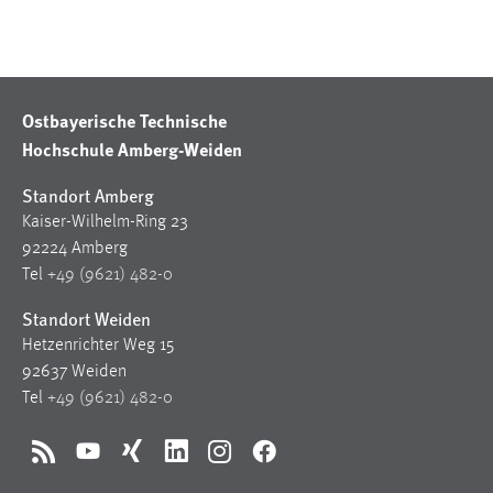
Cookie Laufzeit:
Max. 13 Monate
Ostbayerische Technische
Hochschule Amberg-Weiden
MARKETING
Marketing Cookies werden von Drittanbietern
Standort Amberg
verwendet, um personalisierte Werbung anzuzeigen.
Kaiser-Wilhelm-Ring 23
Sie tun dies, indem sie Besucher über Websites
92224 Amberg
hinweg verfolgen.
Tel
+49 (9621) 482-0
Standort Weiden
Google Ads
Hetzenrichter Weg 15
Name:
92637 Weiden
_gcl_au
Tel
+49 (9621) 482-0
Anbieter:
Google Ireland Limited
RSS
YouTube
Xing
LinkedIn
Instagram
Facebook
Zweck: