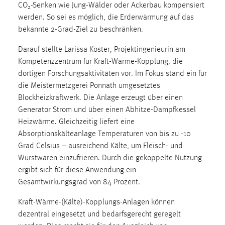
30 Tage
CO
-Senken wie Jung-Wälder oder Ackerbau kompensiert
2
werden. So sei es möglich, die Erderwärmung auf das
bekannte 2-Grad-Ziel zu beschränken.
Chat
Darauf stellte Larissa Köster, Projektingenieurin am
Name:
Kompetenzzentrum für Kraft-Wärme-Kopplung, die
MibewSessionID, MIBEW_UserID, mibew_locale, mibew-
dortigen Forschungsaktivitäten vor. Im Fokus stand ein für
chat-frame-style-5e9dbeb1811c0446
die Meistermetzgerei Ponnath umgesetztes
Zweck:
Blockheizkraftwerk. Die Anlage erzeugt über einen
Wird benötigt um die Chatfunktion nutzen zu können.
Generator Strom und über einen Abhitze-Dampfkessel
Heizwärme. Gleichzeitig liefert eine
Cookie Laufzeit:
MibewSessionID, mibew-chat-frame-style-
Absorptionskälteanlage Temperaturen von bis zu -10
5e9dbeb1811c0446 = Sitzungslaufzeit, mibew_locale = 3
Grad Celsius – ausreichend Kälte, um Fleisch- und
Jahre, MIBEW_UserID = 1 Jahr
Wurstwaren einzufrieren. Durch die gekoppelte Nutzung
ergibt sich für diese Anwendung ein
Gesamtwirkungsgrad von 84 Prozent.
Login
Kraft-Wärme-(Kälte)-Kopplungs-Anlagen können
Name:
dezentral eingesetzt und bedarfsgerecht geregelt
fe_user, be_user, be_lastLoginProvider