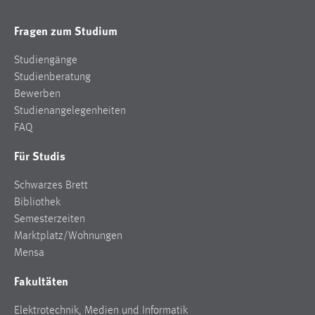
Conversion-Tracking
Fragen zum Studium
Cookie Laufzeit:
3 Monate
Studiengänge
Studienberatung
Bewerben
Facebook Pixel
Studienangelegenheiten
Name:
FAQ
_fbp
Für Studis
Anbieter:
Facebook
Schwarzes Brett
Bibliothek
Zweck:
Semesterzeiten
Conversion-Tracking
Marktplatz/Wohnungen
Cookie Laufzeit:
Mensa
3 Monate
Fakultäten
Elektrotechnik, Medien und Informatik