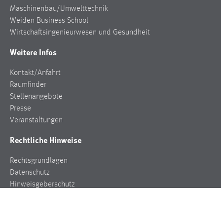
EXTERNE MEDIEN
Maschinenbau/Umwelttechnik
Um Inhalte von Videoplattformen und Social Media
Weiden Business School
Plattformen anzeigen zu können, werden von diesen
Wirtschaftsingenieurwesen und Gesundheit
externen Medien Cookies gesetzt.
Weitere Infos
YouTube
Kontakt/Anfahrt
Raumfinder
Vimeo
Stellenangebote
Presse
Veranstaltungen
Rechtliche Hinweise
Rechtsgrundlagen
Datenschutz
Hinweisgeberschutz
Impressum