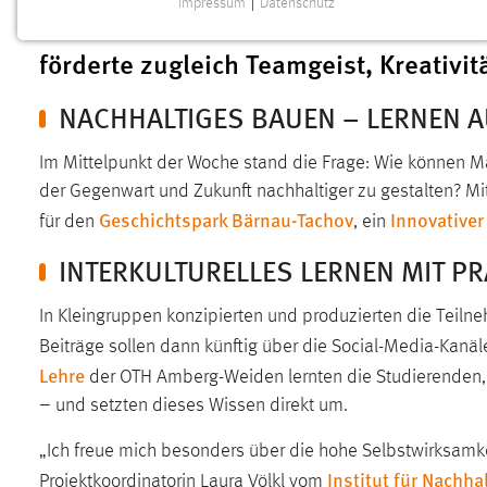
Impressum
|
Datenschutz
intensive Einblicke in aktuelle Frage
NOTWENDIGE COOKIES
förderte zugleich Teamgeist, Kreativi
Notwendige Cookies ermöglichen grundlegende
Funktionen und sind für die einwandfreie Funktion der
NACHHALTIGES BAUEN – LERNEN 
Website erforderlich.
Einverständnis
Im Mittelpunkt der Woche stand die Frage: Wie können Ma
der Gegenwart und Zukunft nachhaltiger zu gestalten? M
Name:
cookie_consent
Geschichtspark Bärnau-Tachov
Innovativer
für den
, ein
Zweck:
Dieser Cookie speichert die
INTERKULTURELLES LERNEN MIT P
ausgewählten Einverständnis-Optionen
des Benutzers
In Kleingruppen konzipierten und produzierten die Teilne
Cookie Laufzeit:
1 Jahr
Beiträge sollen dann künftig über die Social-Media-Kanä
Lehre
der OTH Amberg-Weiden lernten die Studierenden, e
Performance
– und setzten dieses Wissen direkt um.
Name:
staticfilecache
„Ich freue mich besonders über die hohe Selbstwirksamkei
Institut für Nachha
Projektkoordinatorin Laura Völkl vom
Zweck:
Für performante Seitenauslieferung wird