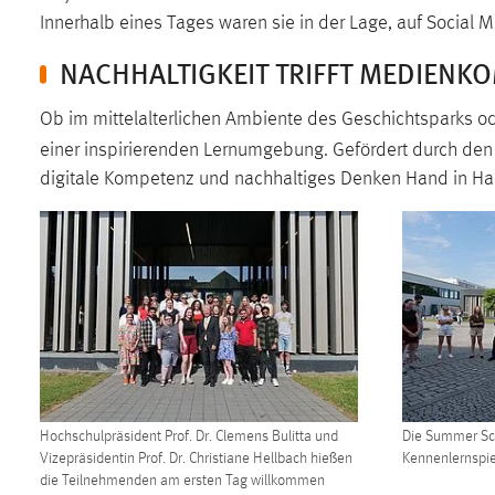
in diesem Cookie gespeichert, ob man
Innerhalb eines Tages waren sie in der Lage, auf Social 
eingeloggt ist.
NACHHALTIGKEIT TRIFFT MEDIENK
Sprachpräferenz
Ob im mittelalterlichen Ambiente des Geschichtsparks o
einer inspirierenden Lernumgebung. Gefördert durch den
Name:
site-language-preference
digitale Kompetenz und nachhaltiges Denken Hand in H
Zweck:
Das Cookie speichert die gewählte
Sprache der Website.
Cookie Laufzeit:
30 Tage
Chat
Name:
MibewSessionID, MIBEW_UserID,
mibew_locale, mibew-chat-frame-style-
5e9dbeb1811c0446
Hochschulpräsident Prof. Dr. Clemens Bulitta und
Die Summer Sch
Zweck:
Wird benötigt um die Chatfunktion
Vizepräsidentin Prof. Dr. Christiane Hellbach hießen
Kennenlernspi
nutzen zu können.
die Teilnehmenden am ersten Tag willkommen