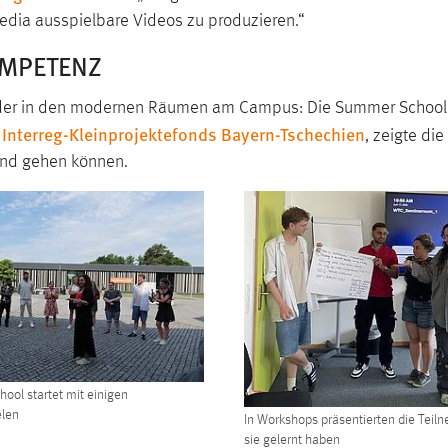
Media ausspielbare Videos zu produzieren.“
OMPETENZ
der in den modernen Räumen am Campus: Die Summer School ver
Interreg-Kleinprojektefonds Bayern-Tschechien
, zeigte di
and gehen können.
ool startet mit einigen
elen
In Workshops präsentierten die Tei
sie gelernt haben