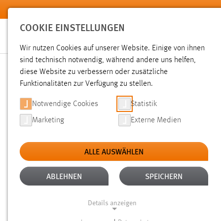
Zum Hauptinhalt springen
COOKIE EINSTELLUNGEN
Wir nutzen Cookies auf unserer Website. Einige von ihnen
Sie sind hier:
sind technisch notwendig, während andere uns helfen,
News der OTH Amberg-Weiden
Hochschule
Aktuelles
diese Website zu verbessern oder zusätzliche
Funktionalitäten zur Verfügung zu stellen.
SUMMER SCHOOL 2025: N
Notwendige Cookies
Statistik
Marketing
Externe Medien
01.07.2025
ALLE AUSWÄHLEN
Eine Woche lang wurde der Campus d
Geschichtspark Bärnau-Tachov zum Ort 
ABLEHNEN
SPEICHERN
praxisnahes Lernen: Die dritte Auflag
Details anzeigen
Sustainability“ (ISSS) ermöglichte 3