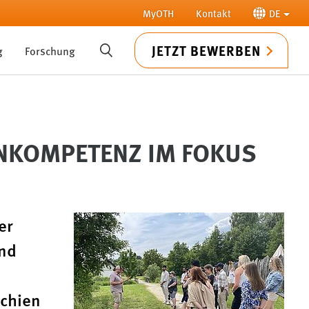
MyOTH
Kontakt
DE
JETZT BEWERBEN
g
Forschung
SUCHE
ENKOMPETENZ IM FOKUS
er
und
echien