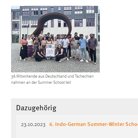
Cookie Laufzeit:
MibewSessionID, mibew-chat-frame-
style-5e9dbeb1811c0446 =
Sitzungslaufzeit, mibew_locale = 3
Jahre, MIBEW_UserID = 1 Jahr
Login
Name:
fe_user, be_user, be_lastLoginProvider
Zweck:
Dieser Cookie ist notwendig um sich an
der Website einloggen zu können.
36 Mitwirkende aus Deutschland und Tschechien
nahmen an der Summer School teil
Cookie Laufzeit:
24 Stunden
Dazugehörig
STATISTIK
Statistik Cookies erfassen Informationen anonym.
6. Indo-German Summer-Winter Scho
23.10.2023
Diese Informationen helfen uns zu verstehen, wie
unsere Besucher unsere Website nutzen.