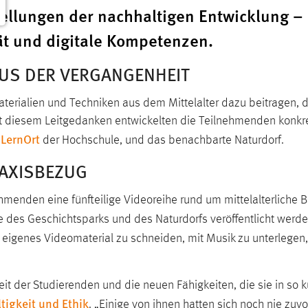
stellungen der nachhaltigen Entwicklung –
tät und digitale Kompetenzen.
AUS DER VERGANGENHEIT
terialien und Techniken aus dem Mittelalter dazu beitragen,
it diesem Leitgedanken entwickelten die Teilnehmenden konkre
 LernOrt
der Hochschule, und das benachbarte Naturdorf.
RAXISBEZUG
hmenden eine fünfteilige Videoreihe rund um mittelalterliche
le des Geschichtsparks und des Naturdorfs veröffentlicht wer
igenes Videomaterial zu schneiden, mit Musik zu unterlegen, 
t der Studierenden und die neuen Fähigkeiten, die sie in so ku
ltigkeit und Ethik
. „Einige von ihnen hatten sich noch nie zuv