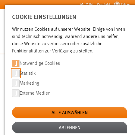
Zum Hauptinhalt springen
MyOTH
Kontakt
DE
COOKIE EINSTELLUNGEN
SUCHE
Wir nutzen Cookies auf unserer Website. Einige von ihnen
sind technisch notwendig, während andere uns helfen,
diese Website zu verbessern oder zusätzliche
JETZT BEWERBEN
Funktionalitäten zur Verfügung zu stellen.
Sie sind hier:
News der OTH Amberg-Weiden
Hochschule
Aktuelles
Notwendige Cookies
Statistik
VORTRAG BEIM AALE-
Marketing
FACHKOLLOQUIUM IN WIEN
Externe Medien
22.02.2010
ALLE AUSWÄHLEN
Am 11. und 12. Februar 2010 fand an der FH
Technikum in Wien das 7.
ABLEHNEN