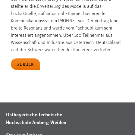
30 Tage
stellte er die Erweiterung des Modells auf das
hochaktuelle, auf Industrial Ethernet basierende
Chat
Kommunikationssystem PROFINET vor. Der Vortrag fand
breite Resonanz und wurde vom Fachpublikum sehr
Name:
interessiert angenommen. Über 100 Teilnehmer aus
MibewSessionID, MIBEW_UserID, mibew_locale, mibew-
Wissenschaft und Industrie aus Österreich, Deutschland
chat-frame-style-5e9dbeb1811c0446
und der Schweiz waren bei der Konferenz vertreten.
Zweck:
Wird benötigt um die Chatfunktion nutzen zu können.
ZURÜCK
Cookie Laufzeit:
MibewSessionID, mibew-chat-frame-style-
5e9dbeb1811c0446 = Sitzungslaufzeit, mibew_locale = 3
Jahre, MIBEW_UserID = 1 Jahr
Login
Ostbayerische Technische
Hochschule Amberg-Weiden
Name:
fe_user, be_user, be_lastLoginProvider
Standort Amberg