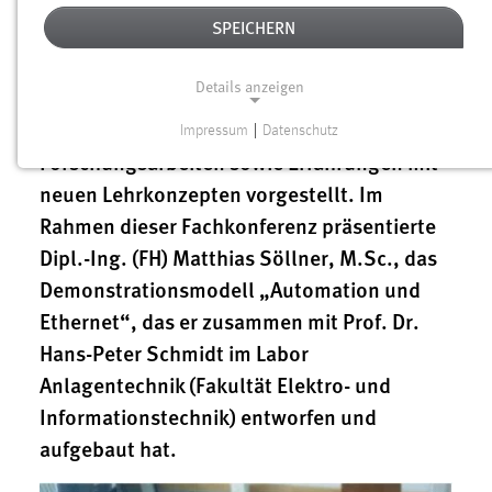
„Fachwissenschaftliche Kolloquium für
SPEICHERN
Angewandte Automatisierungstechnik in
Lehre und Entwicklung (AALE)“ statt. In
Details anzeigen
mehreren Sessions und Plenarvorträgen
wurden Ergebnisse aus aktuellen
Impressum
|
Datenschutz
NOTWENDIGE COOKIES
Forschungsarbeiten sowie Erfahrungen mit
Notwendige Cookies ermöglichen grundlegende
neuen Lehrkonzepten vorgestellt. Im
Funktionen und sind für die einwandfreie Funktion der
Rahmen dieser Fachkonferenz präsentierte
Website erforderlich.
Dipl.-Ing. (FH) Matthias Söllner, M.Sc., das
Demonstrationsmodell „Automation und
Einverständnis
Ethernet“, das er zusammen mit Prof. Dr.
Name:
Hans-Peter Schmidt im Labor
cookie_consent
Anlagentechnik (Fakultät Elektro- und
Zweck:
Informationstechnik) entworfen und
Dieser Cookie speichert die ausgewählten Einverständnis-
aufgebaut hat.
Optionen des Benutzers
Cookie Laufzeit: