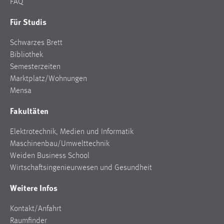
FAQ
Cookie Laufzeit:
Für Studis
Max. 13 Monate
Schwarzes Brett
Bibliothek
Semesterzeiten
MARKETING
Marktplatz/Wohnungen
Marketing Cookies werden von Drittanbietern
Mensa
verwendet, um personalisierte Werbung anzuzeigen.
Sie tun dies, indem sie Besucher über Websites
Fakultäten
hinweg verfolgen.
Elektrotechnik, Medien und Informatik
Google Ads
Maschinenbau/Umwelttechnik
Weiden Business School
Name:
Wirtschaftsingenieurwesen und Gesundheit
_gcl_au
Weitere Infos
Anbieter:
Google Ireland Limited
Kontakt/Anfahrt
Raumfinder
Zweck: