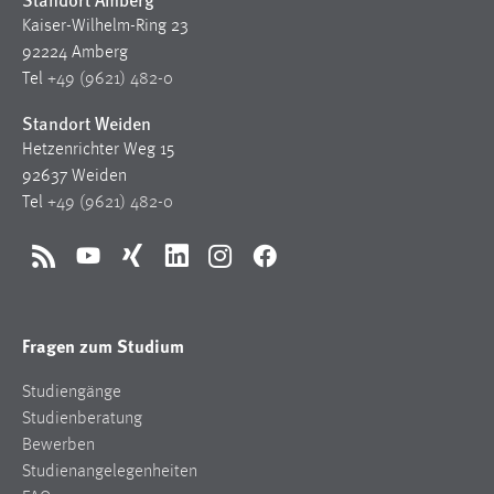
Zweck:
Kaiser-Wilhelm-Ring 23
Dieser Cookie ist notwendig um sich an der Website
92224 Amberg
einloggen zu können.
Tel
+49 (9621) 482-0
Cookie Laufzeit:
Standort Weiden
24 Stunden
Hetzenrichter Weg 15
92637 Weiden
Tel
+49 (9621) 482-0
STATISTIK
Statistik Cookies erfassen Informationen anonym.
RSS
YouTube
Xing
LinkedIn
Instagram
Facebook
Diese Informationen helfen uns zu verstehen, wie
unsere Besucher unsere Website nutzen.
Fragen zum Studium
Matomo
Studiengänge
Name:
Studienberatung
_pk_ref, _pk_cvar, _pk_id, _pk_ses
Bewerben
Zweck:
Studienangelegenheiten
Zugriffsstatistik