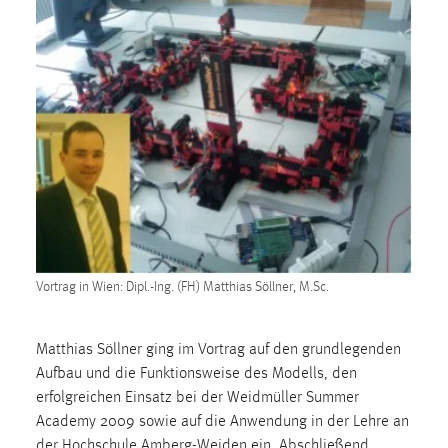
1 Jahr
Performance
Name:
staticfilecache
Zweck:
Für performante Seitenauslieferung wird in diesem Cookie
gespeichert, ob man eingeloggt ist.
Sprachpräferenz
Vortrag in Wien: Dipl.-Ing. (FH) Matthias Söllner, M.Sc.
Name:
site-language-preference
Matthias Söllner ging im Vortrag auf den grundlegenden
Zweck:
Aufbau und die Funktionsweise des Modells, den
Das Cookie speichert die gewählte Sprache der Website.
erfolgreichen Einsatz bei der Weidmüller Summer
Academy 2009 sowie auf die Anwendung in der Lehre an
Cookie Laufzeit:
der Hochschule Amberg-Weiden ein. Abschließend