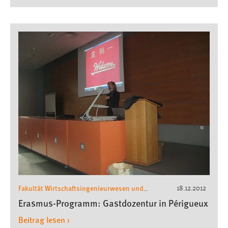
Fakultät Wirtschaftsingenieurwesen und
18.12.2012
Gesundheit
Wirtschaftsingenieurwesen
,
Erasmus-Programm: Gastdozentur in Périgueux
Beitrag lesen ›