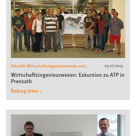
Fakultät Wirtschaftsingenieurwesen und
03.07.2013
Gesundheit
Wirtschaftsingenieurwesen
,
,
Wirtschaftsingenieurwesen: Exkursion zu ATP in
Exkursionen Wirtschaftsingenieurwesen
Pressath
Beitrag lesen ›