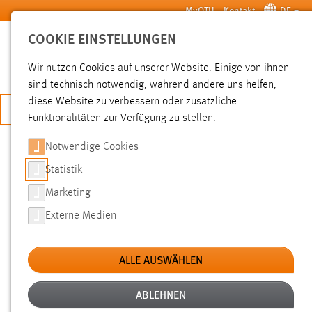
Zum Hauptinhalt springen
MyOTH
Kontakt
DE
COOKIE EINSTELLUNGEN
SUCHE
Wir nutzen Cookies auf unserer Website. Einige von ihnen
sind technisch notwendig, während andere uns helfen,
diese Website zu verbessern oder zusätzliche
JETZT BEWERBEN
Funktionalitäten zur Verfügung zu stellen.
Sie sind hier:
News der OTH Amberg-Weiden
Hochschule
Aktuelles
Notwendige Cookies
Statistik
NEWS
Marketing
Externe Medien
Filter
Zeitraum
ALLE AUSWÄHLEN
Kategorien
ABLEHNEN