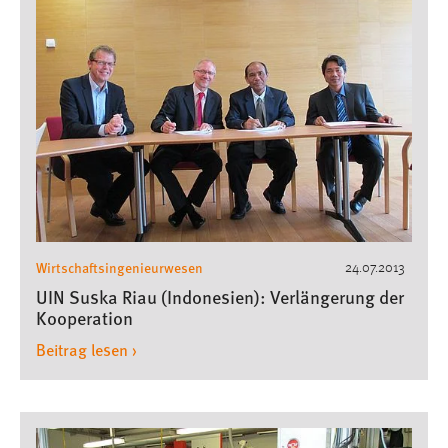
Conversion-Tracking
Cookie Laufzeit:
3 Monate
Facebook Pixel
Name:
_fbp
Anbieter:
Facebook
Wirtschaftsingenieurwesen
24.07.2013
UIN Suska Riau (Indonesien): Verlängerung der
Zweck:
Kooperation
Conversion-Tracking
Beitrag lesen ›
Cookie Laufzeit:
3 Monate