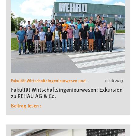
Fakultät Wirtschaftsingenieurwesen und
12.06.2013
Gesundheit
Wirtschaftsingenieurwesen
,
,
Fakultät Wirtschaftsingenieurwesen: Exkursion
Exkursionen Wirtschaftsingenieurwesen
zu REHAU AG & Co.
Beitrag lesen ›