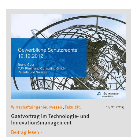
Wirtschaftsingenieurwesen
Fakultät
14.01.2013
,
Wirtschaftsingenieurwesen und Gesundheit
,
Gastvortrag im Technologie- und
Gastvorträge Wirschaftsingenieurwesen
Innovationsmanagement
Beitrag lesen ›