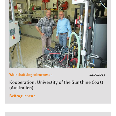
EXTERNE MEDIEN
Um Inhalte von Videoplattformen und Social Media
Plattformen anzeigen zu können, werden von diesen
externen Medien Cookies gesetzt.
YouTube
Vimeo
Wirtschaftsingenieurwesen
24.07.2013
Kooperation: University of the Sunshine Coast
(Australien)
Beitrag lesen ›