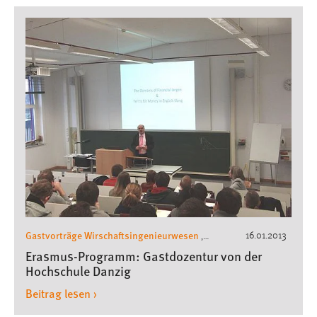
Gastvorträge Wirschaftsingenieurwesen
16.01.2013
,
Fakultät Wirtschaftsingenieurwesen und
Erasmus-Programm: Gastdozentur von der
Gesundheit
Wirtschaftsingenieurwesen
,
Hochschule Danzig
Beitrag lesen ›