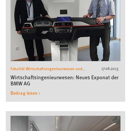
Fakultät Wirtschaftsingenieurwesen und
17.06.2013
Gesundheit
Wirtschaftsingenieurwesen
,
Wirtschaftsingenieurwesen: Neues Exponat der
BMW AG
Beitrag lesen ›