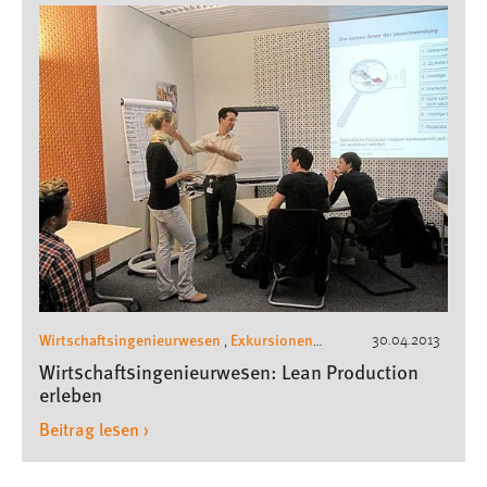
Wirtschaftsingenieurwesen
Exkursionen
30.04.2013
,
Wirtschaftsingenieurwesen
Wirtschaftsingenieurwesen: Lean Production
erleben
Beitrag lesen ›