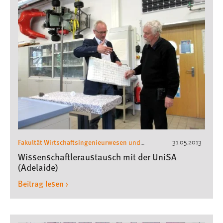
Fakultät Wirtschaftsingenieurwesen und
31.05.2013
Gesundheit
Wirtschaftsingenieurwesen
,
Wissenschaftleraustausch mit der UniSA
(Adelaide)
Beitrag lesen ›