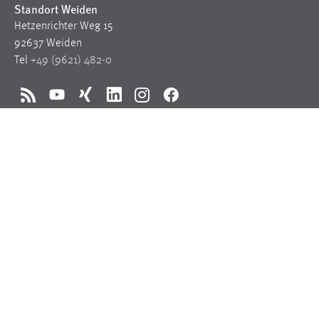
Standort Weiden
Hetzenrichter Weg 15
92637 Weiden
Tel
+49 (9621) 482-0
RSS
YouTube
Xing
LinkedIn
Instagram
Facebook
Fragen zum Studium
Studiengänge
Studienberatung
Bewerben
Studienangelegenheiten
FAQ
Für Studis
Schwarzes Brett