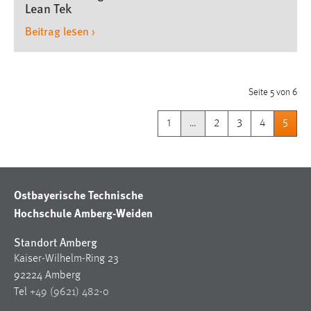
Lean Tek
Beitrag lesen ›
Seite 5 von 6
1
…
2
3
4
5
Ostbayerische Technische
Hochschule Amberg-Weiden
Standort Amberg
Kaiser-Wilhelm-Ring 23
92224 Amberg
Tel
+49 (9621) 482-0