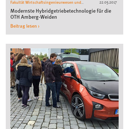
Fakultät Wirtschaftsingenieurwesen und
22.05.2017
Gesundheit
Wirtschaftsingenieurwesen
,
Modernste Hybridgetriebetechnologie für die
OTH Amberg-Weiden
Beitrag lesen ›