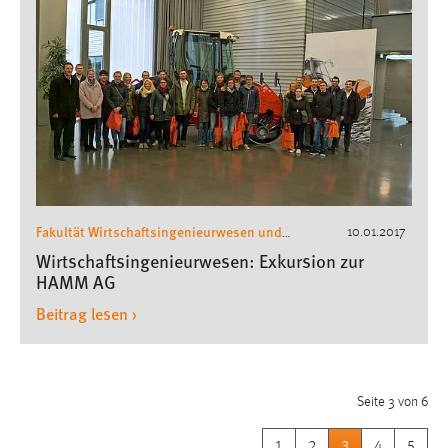
Fakultät Wirtschaftsingenieurwesen und
10.01.2017
Gesundheit
Wirtschaftsingenieurwesen
,
,
Wirtschaftsingenieurwesen: Exkursion zur
Exkursionen Wirtschaftsingenieurwesen
HAMM AG
Beitrag lesen ›
Seite 3 von 6
1
2
3
4
5