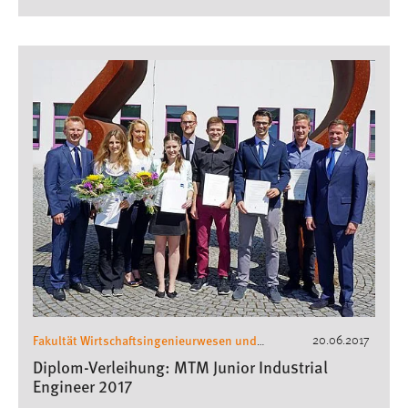
Fakultät Wirtschaftsingenieurwesen und
20.06.2017
Gesundheit
Wirtschaftsingenieurwesen
,
Diplom-Verleihung: MTM Junior Industrial
Engineer 2017