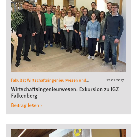
Fakultät Wirtschaftsingenieurwesen und
12.01.2017
Gesundheit
Wirtschaftsingenieurwesen
,
,
Wirtschaftsingenieurwesen: Exkursion zu IGZ
Exkursionen Wirtschaftsingenieurwesen
Falkenberg
Beitrag lesen ›