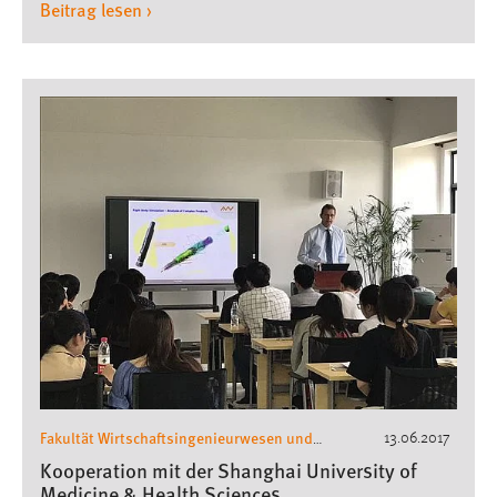
Beitrag lesen ›
Fakultät Wirtschaftsingenieurwesen und
13.06.2017
Gesundheit
Wirtschaftsingenieurwesen
,
Kooperation mit der Shanghai University of
Medicine & Health Sciences