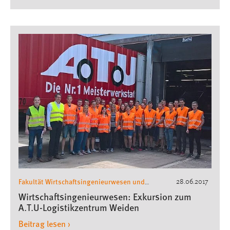
Fakultät Wirtschaftsingenieurwesen und
28.06.2017
Gesundheit
Wirtschaftsingenieurwesen
,
,
Wirtschaftsingenieurwesen: Exkursion zum
Exkursionen Wirtschaftsingenieurwesen
A.T.U-Logistikzentrum Weiden
Beitrag lesen ›