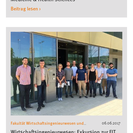
Beitrag lesen ›
Fakultät Wirtschaftsingenieurwesen und
06.06.2017
Gesundheit
Wirtschaftsingenieurwesen
,
,
Wirtschaftsingenieurwesen: Exkursion zur FIT