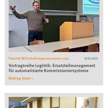
Fakultät Wirtschaftsingenieurwesen und
17.01.2017
Gesundheit
Wirtschaftsingenieurwesen
,
,
Vortragsreihe Logistik: Ersatzteilmanagement
Gastvorträge Wirschaftsingenieurwesen
für automatisierte Kommissioniersysteme
Beitrag lesen ›