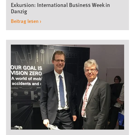
Unternehmens- und
Exkursion: International Business Week in
Technologiemanagement
Internationales
,
Danzig
Technologiemanagement
Beitrag lesen ›