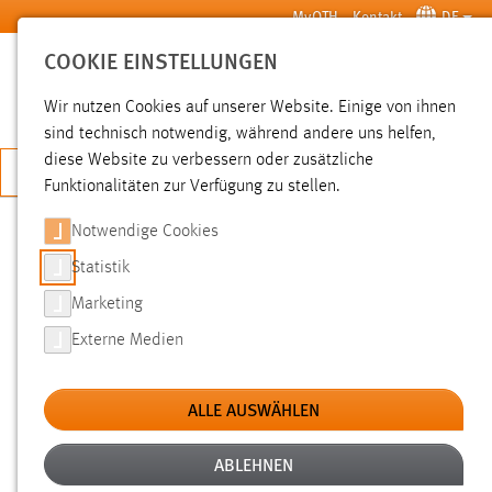
Zum Hauptinhalt springen
MyOTH
Kontakt
DE
COOKIE EINSTELLUNGEN
SUCHE
Wir nutzen Cookies auf unserer Website. Einige von ihnen
sind technisch notwendig, während andere uns helfen,
diese Website zu verbessern oder zusätzliche
JETZT BEWERBEN
Funktionalitäten zur Verfügung zu stellen.
Sie sind hier:
News der OTH Amberg-Weiden
Hochschule
Aktuelles
Notwendige Cookies
Statistik
NEWS
Marketing
Externe Medien
Filter
Zeitraum
ALLE AUSWÄHLEN
Kategorien
ABLEHNEN