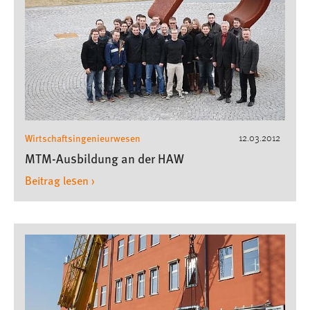
30 Tage
Chat
Name:
MibewSessionID, MIBEW_UserID, mibew_locale, mibew-
chat-frame-style-5e9dbeb1811c0446
Zweck:
Wirtschaftsingenieurwesen
12.03.2012
Wird benötigt um die Chatfunktion nutzen zu können.
MTM-Ausbildung an der HAW
Cookie Laufzeit:
Beitrag lesen ›
MibewSessionID, mibew-chat-frame-style-
5e9dbeb1811c0446 = Sitzungslaufzeit, mibew_locale = 3
Jahre, MIBEW_UserID = 1 Jahr
Login
Name:
fe_user, be_user, be_lastLoginProvider