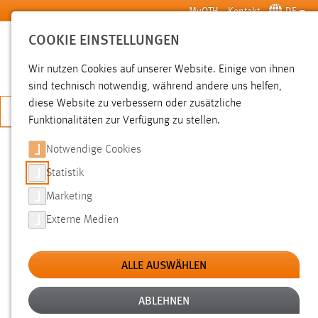
Zum Hauptinhalt springen
MyOTH
Kontakt
DE
COOKIE EINSTELLUNGEN
SUCHE
Wir nutzen Cookies auf unserer Website. Einige von ihnen
sind technisch notwendig, während andere uns helfen,
diese Website zu verbessern oder zusätzliche
JETZT BEWERBEN
Funktionalitäten zur Verfügung zu stellen.
Sie sind hier:
News der OTH Amberg-Weiden
Hochschule
Aktuelles
Notwendige Cookies
Statistik
NEWS
Marketing
Externe Medien
Filter
Zeitraum
ALLE AUSWÄHLEN
Kategorien
ABLEHNEN