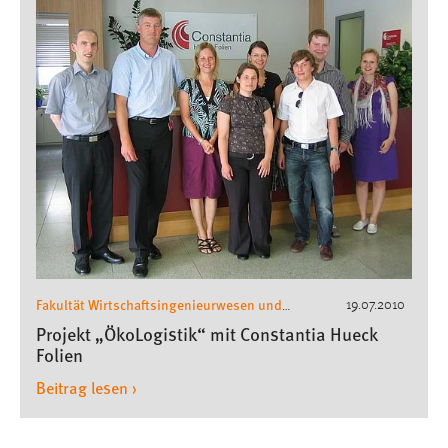
Fakultät Wirtschaftsingenieurwesen und
19.07.2010
Gesundheit
Wirtschaftsingenieurwesen
,
Projekt „ÖkoLogistik“ mit Constantia Hueck
Folien
Beitrag lesen ›