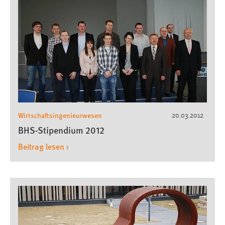
1 Jahr
Performance
Name:
staticfilecache
Zweck:
Für performante Seitenauslieferung wird in diesem Cookie
gespeichert, ob man eingeloggt ist.
Wirtschaftsingenieurwesen
20.03.2012
BHS-Stipendium 2012
Sprachpräferenz
Beitrag lesen ›
Name:
site-language-preference
Zweck:
Das Cookie speichert die gewählte Sprache der Website.
Cookie Laufzeit: