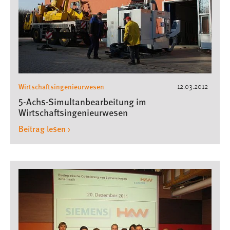
Zweck:
Dieser Cookie ist notwendig um sich an der Website
einloggen zu können.
Cookie Laufzeit:
24 Stunden
Wirtschaftsingenieurwesen
12.03.2012
5-Achs-Simultanbearbeitung im
STATISTIK
Wirtschaftsingenieurwesen
Statistik Cookies erfassen Informationen anonym.
Beitrag lesen ›
Diese Informationen helfen uns zu verstehen, wie
unsere Besucher unsere Website nutzen.
Matomo
Name:
_pk_ref, _pk_cvar, _pk_id, _pk_ses
Zweck:
Zugriffsstatistik