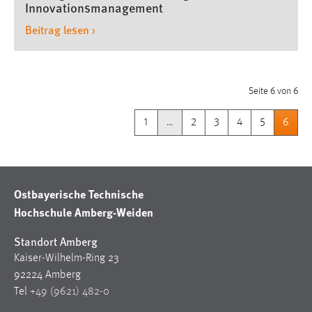
Innovationsmanagement
Beitrag lesen ›
Seite 6 von 6
1
…
2
3
4
5
6
Ostbayerische Technische
Hochschule Amberg-Weiden
Standort Amberg
Kaiser-Wilhelm-Ring 23
92224 Amberg
Tel
+49 (9621) 482-0