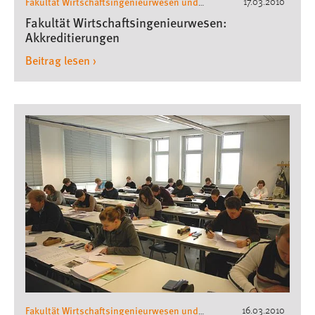
Fakultät Wirtschaftsingenieurwesen und
17.03.2010
Gesundheit
Wirtschaftsingenieurwesen
,
Fakultät Wirtschaftsingenieurwesen:
Akkreditierungen
Beitrag lesen ›
Fakultät Wirtschaftsingenieurwesen und
16.03.2010