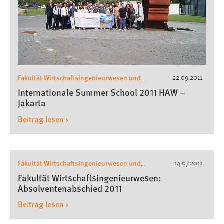
EXTERNE MEDIEN
Um Inhalte von Videoplattformen und Social Media
Plattformen anzeigen zu können, werden von diesen
externen Medien Cookies gesetzt.
YouTube
Fakultät Wirtschaftsingenieurwesen und
22.09.2011
Gesundheit
Wirtschaftsingenieurwesen
,
Internationale Summer School 2011 HAW –
Vimeo
Jakarta
Beitrag lesen ›
Fakultät Wirtschaftsingenieurwesen und
14.07.2011
Gesundheit
Wirtschaftsingenieurwesen
,
Fakultät Wirtschaftsingenieurwesen:
Absolventenabschied 2011
Beitrag lesen ›