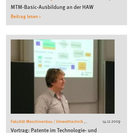
Gesundheit
Wirtschaftsingenieurwesen
,
MTM-Basic-Ausbildung an der HAW
Beitrag lesen ›
Fakultät Maschinenbau / Umwelttechnik
14.12.2009
,
Wirtschaftsingenieurwesen
Vortrag: Patente im Technologie- und