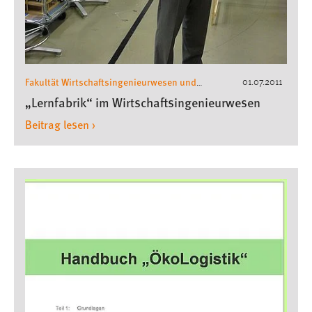
Fakultät Wirtschaftsingenieurwesen und
01.07.2011
Gesundheit
Wirtschaftsingenieurwesen
,
„Lernfabrik“ im Wirtschaftsingenieurwesen
Beitrag lesen ›