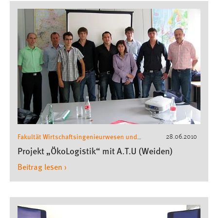
Fakultät Wirtschaftsingenieurwesen und
28.06.2010
Gesundheit
Wirtschaftsingenieurwesen
,
Projekt „ÖkoLogistik“ mit A.T.U (Weiden)
Beitrag lesen ›