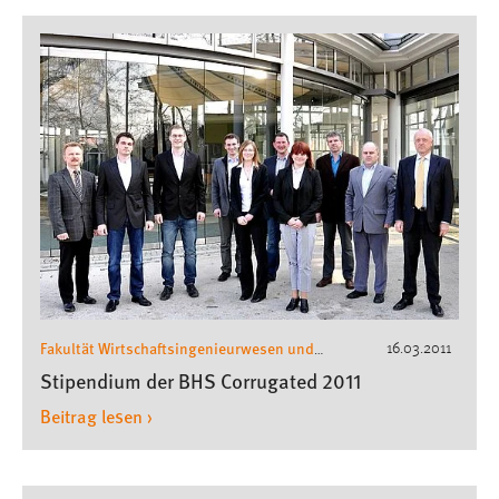
Fakultät Wirtschaftsingenieurwesen und
16.03.2011
Gesundheit
Wirtschaftsingenieurwesen
,
Stipendium der BHS Corrugated 2011
Beitrag lesen ›