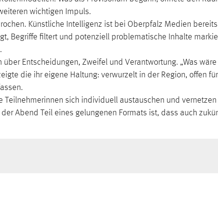
eiteren wichtigen Impuls.
hen. Künstliche Intelligenz ist bei Oberpfalz Medien bereits 
Begriffe filtert und potenziell problematische Inhalte markie
.
dern über Entscheidungen, Zweifel und Verantwortung. „Was wä
zeigte die ihr eigene Haltung: verwurzelt in der Region, offen 
fassen.
 Teilnehmerinnen sich individuell austauschen und vernetzen 
r Abend Teil eines gelungenen Formats ist, dass auch zukünft