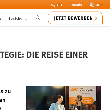
MyOTH
Kontakt
DE
JETZT BEWERBEN
g
Forschung
SUCHE
GIE: DIE REISE EINER
ls zu
ten
/