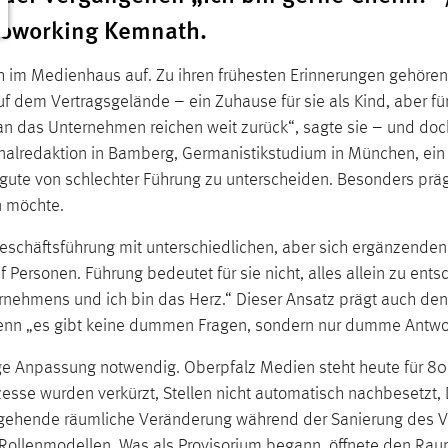
Coworking Kemnath.
h im Medienhaus auf. Zu ihren frühesten Erinnerungen gehören
 dem Vertragsgelände – ein Zuhause für sie als Kind, aber fü
n das Unternehmen reichen weit zurück“, sagte sie – und doch 
ionalredaktion in Bamberg, Germanistikstudium in München, e
n, gute von schlechter Führung zu unterscheiden. Besonders präg
en möchte.
n Geschäftsführung mit unterschiedlichen, aber sich ergänze
nf Personen. Führung bedeutet für sie nicht, alles allein zu e
nternehmens und ich bin das Herz.“ Dieser Ansatz prägt auch den
denn „es gibt keine dummen Fragen, sondern nur dumme Antwo
ge Anpassung notwendig. Oberpfalz Medien steht heute für 80 
esse wurden verkürzt, Stellen nicht automatisch nachbesetzt, 
bergehende räumliche Veränderung während der Sanierung des
Rollenmodellen. Was als Provisorium begann, öffnete den Raum