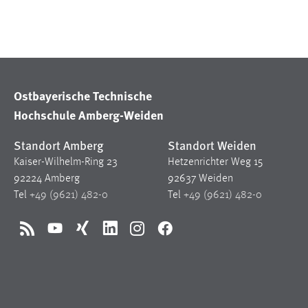
Cookie Laufzeit:
MibewSessionID, mibew-chat-frame-
style-5e9dbeb1811c0446 =
Sitzungslaufzeit, mibew_locale = 3
Jahre, MIBEW_UserID = 1 Jahr
Ostbayerische Technische
Login
Hochschule Amberg-Weiden
Name:
fe_user, be_user, be_lastLoginProvider
Standort Amberg
Standort Weiden
Zweck:
Dieser Cookie ist notwendig um sich an
Kaiser-Wilhelm-Ring 23
Hetzenrichter Weg 15
der Website einloggen zu können.
92224 Amberg
92637 Weiden
Cookie Laufzeit:
24 Stunden
Tel
+49 (9621) 482-0
Tel
+49 (9621) 482-0
RSS
YouTube
Xing
LinkedIn
Instagram
Facebook
STATISTIK
Statistik Cookies erfassen Informationen anonym.
Diese Informationen helfen uns zu verstehen, wie
unsere Besucher unsere Website nutzen.