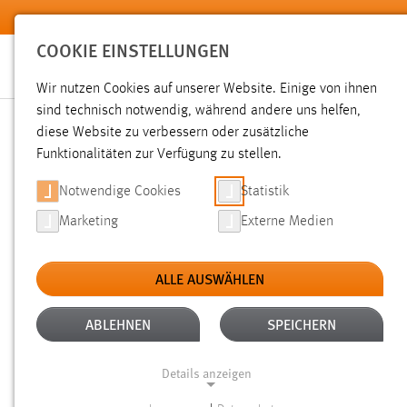
Zum Hauptinhalt springen
COOKIE EINSTELLUNGEN
Wir nutzen Cookies auf unserer Website. Einige von ihnen
Sie sind hier:
sind technisch notwendig, während andere uns helfen,
News der OTH Amberg-Weiden
Hochschule
Aktuelles
diese Website zu verbessern oder zusätzliche
Funktionalitäten zur Verfügung zu stellen.
ZWISCHEN FAMILIENGESCH
Notwendige Cookies
Statistik
Marketing
Externe Medien
MEDIENCHEFIN
ALLE AUSWÄHLEN
14.05.2026
ABLEHNEN
SPEICHERN
Wie fühlt es sich an, ein traditionsr
führen? Und was bedeutet es eigentli
Details anzeigen
darauf gab Viola Vogelsang-Reichl bei