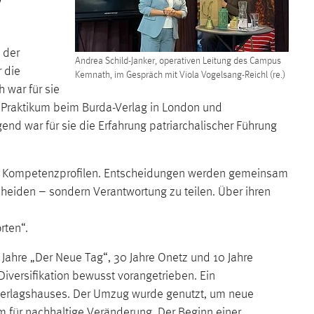
 der
Andrea Schild-Janker, operativen Leitung des Campus
r die
Kemnath, im Gespräch mit Viola Vogelsang-Reichl (re.)
war für sie
in Praktikum beim Burda-Verlag in London und
end war für sie die Erfahrung patriarchalischer Führung
nden Kompetenzprofilen. Entscheidungen werden gemeinsam
ntscheiden – sondern Verantwortung zu teilen. Über ihren
rten“.
Jahre „Der Neue Tag“, 30 Jahre Onetz und 10 Jahre
Diversifikation bewusst vorangetrieben. Ein
 Verlagshauses. Der Umzug wurde genutzt, um neue
 für nachhaltige Veränderung. Der Beginn einer