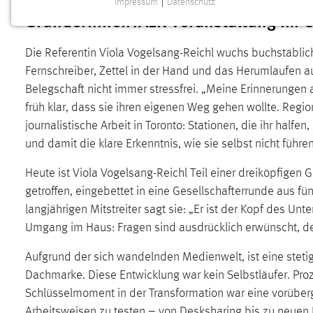
Impressum
|
Datenschutz
NOTWENDIGE COOKIES
GründerinnenTALK-Veranstaltung im 
Notwendige Cookies ermöglichen grundlegende
Die Referentin Viola Vogelsang-Reichl wuchs buchstäblic
Funktionen und sind für die einwandfreie Funktion der
Website erforderlich.
Fernschreiber, Zettel in der Hand und das Herumlaufen auf
Belegschaft nicht immer stressfrei. „Meine Erinnerungen a
Einverständnis
früh klar, dass sie ihren eigenen Weg gehen wollte. Reg
journalistische Arbeit in Toronto: Stationen, die ihr halfe
Name:
cookie_consent
und damit die klare Erkenntnis, wie sie selbst nicht führ
Zweck:
Dieser Cookie speichert die
Heute ist Viola Vogelsang-Reichl Teil einer dreiköpfige
ausgewählten Einverständnis-Optionen
des Benutzers
getroffen, eingebettet in eine Gesellschafterrunde aus fü
langjährigen Mitstreiter sagt sie: „Er ist der Kopf des U
Cookie Laufzeit:
1 Jahr
Umgang im Haus: Fragen sind ausdrücklich erwünscht, 
Performance
Aufgrund der sich wandelnden Medienwelt, ist eine steti
Dachmarke. Diese Entwicklung war kein Selbstläufer. Proz
Name:
staticfilecache
Schlüsselmoment in der Transformation war eine vorü
Zweck:
Für performante Seitenauslieferung wird
Arbeitsweisen zu testen – von Desksharing bis zu neuen 