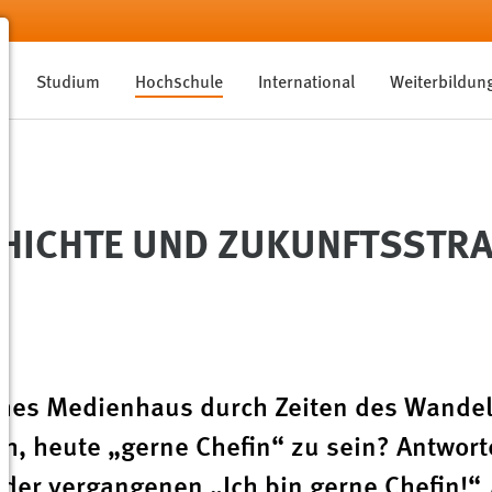
Studium
Hochschule
International
Weiterbildun
ICHTE UND ZUKUNFTSSTRATE
eiches Medienhaus durch Zeiten des Wande
ch, heute „gerne Chefin“ zu sein? Antwor
 der vergangenen „Ich bin gerne Chefin!“ 