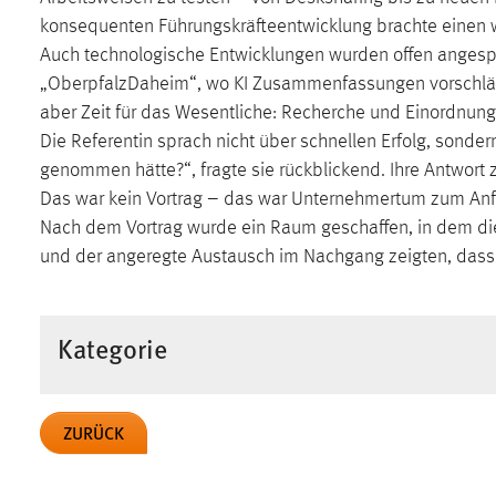
in diesem Cookie gespeichert, ob man
konsequenten Führungskräfteentwicklung brachte einen w
eingeloggt ist.
Auch technologische Entwicklungen wurden offen angesproc
„OberpfalzDaheim“, wo KI Zusammenfassungen vorschlägt, 
Sprachpräferenz
aber Zeit für das Wesentliche: Recherche und Einordnung
Die Referentin sprach nicht über schnellen Erfolg, son
Name:
site-language-preference
genommen hätte?“, fragte sie rückblickend. Ihre Antwort 
Zweck:
Das Cookie speichert die gewählte
Das war kein Vortrag – das war Unternehmertum zum An
Sprache der Website.
Nach dem Vortrag wurde ein Raum geschaffen, in dem die
und der angeregte Austausch im Nachgang zeigten, dass de
Cookie Laufzeit:
30 Tage
Chat
Kategorie
Name:
MibewSessionID, MIBEW_UserID,
mibew_locale, mibew-chat-frame-style-
5e9dbeb1811c0446
ZURÜCK
Zweck:
Wird benötigt um die Chatfunktion
nutzen zu können.