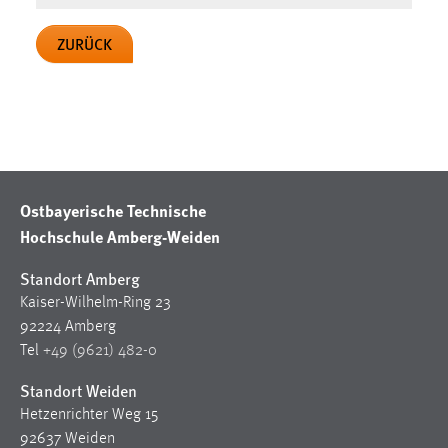
Zweck:
Dieser Cookie ist notwendig um sich an der Website
ZURÜCK
einloggen zu können.
Cookie Laufzeit:
24 Stunden
STATISTIK
Ostbayerische Technische
Statistik Cookies erfassen Informationen anonym.
Hochschule Amberg-Weiden
Diese Informationen helfen uns zu verstehen, wie
Standort Amberg
unsere Besucher unsere Website nutzen.
Kaiser-Wilhelm-Ring 23
Matomo
92224 Amberg
Tel
+49 (9621) 482-0
Name:
Standort Weiden
_pk_ref, _pk_cvar, _pk_id, _pk_ses
Hetzenrichter Weg 15
Zweck:
92637 Weiden
Zugriffsstatistik