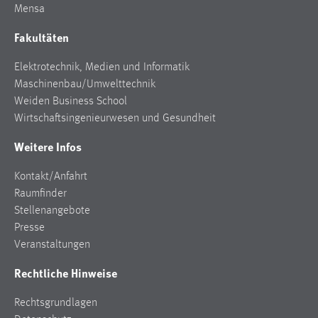
Mensa
Conversion-Tracking
Fakultäten
Cookie Laufzeit:
3 Monate
Elektrotechnik, Medien und Informatik
Maschinenbau/Umwelttechnik
Facebook Pixel
Weiden Business School
Wirtschaftsingenieurwesen und Gesundheit
Name:
_fbp
Weitere Infos
Anbieter:
Kontakt/Anfahrt
Facebook
Raumfinder
Zweck:
Stellenangebote
Conversion-Tracking
Presse
Veranstaltungen
Cookie Laufzeit:
3 Monate
Rechtliche Hinweise
Rechtsgrundlagen