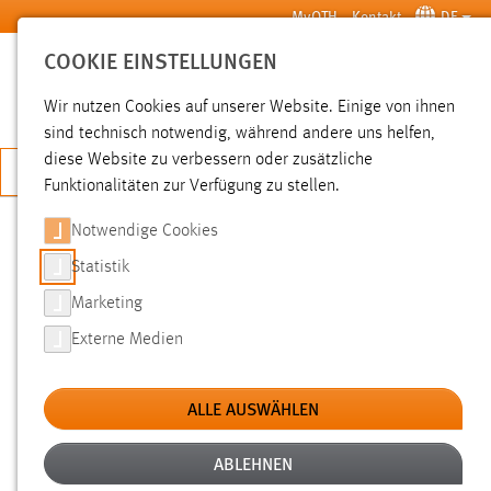
Zum Hauptinhalt springen
MyOTH
Kontakt
DE
COOKIE EINSTELLUNGEN
SUCHE
Wir nutzen Cookies auf unserer Website. Einige von ihnen
sind technisch notwendig, während andere uns helfen,
diese Website zu verbessern oder zusätzliche
JETZT BEWERBEN
Funktionalitäten zur Verfügung zu stellen.
Sie sind hier:
Pressemeldungen
Hochschule
Aktuelles
Notwendige Cookies
Statistik
500 JAHRE BAYERISCHES
Marketing
REINHEITSGEBOT:
Externe Medien
SOMMERAKADEMIE DES
STUDIENGANGS
ALLE AUSWÄHLEN
PATENTINGENIEURWESEN
ABLEHNEN