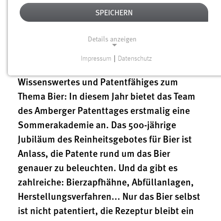
14.06.2016
SPEICHERN
OTH in
Samstag, 02.07.2016, 09.00
–
15.00 Uhr
|
Amberg, Siemens Innovatorium
Details anzeigen
Impressum
|
Datenschutz
NOTWENDIGE COOKIES
Wissenswertes und Patentfähiges zum
Notwendige Cookies ermöglichen grundlegende
Thema Bier: In diesem Jahr bietet das Team
Funktionen und sind für die einwandfreie Funktion der
Website erforderlich.
des Amberger Patenttages erstmalig eine
Sommerakademie an. Das 500-jährige
Einverständnis
Jubiläum des Reinheitsgebotes für Bier ist
Name:
Anlass, die Patente rund um das Bier
cookie_consent
genauer zu beleuchten. Und da gibt es
zahlreiche: Bierzapfhähne, Abfüllanlagen,
Zweck:
Dieser Cookie speichert die ausgewählten Einverständnis-
Herstellungsverfahren... Nur das Bier selbst
Optionen des Benutzers
ist nicht patentiert, die Rezeptur bleibt ein
Cookie Laufzeit: