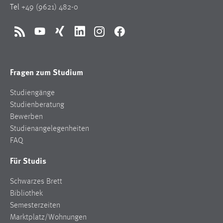
Tel
+49 (9621) 482-0
Cookie Laufzeit:
Max. 13 Monate
RSS
YouTube
Xing
LinkedIn
Instagram
Facebook
MARKETING
Fragen zum Studium
Marketing Cookies werden von Drittanbietern
Studiengänge
verwendet, um personalisierte Werbung anzuzeigen.
Studienberatung
Sie tun dies, indem sie Besucher über Websites
Bewerben
hinweg verfolgen.
Studienangelegenheiten
FAQ
Google Ads
Für Studis
Name:
_gcl_au
Schwarzes Brett
Anbieter:
Bibliothek
Google Ireland Limited
Semesterzeiten
Marktplatz/Wohnungen
Zweck: