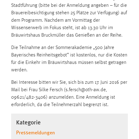
30 Tage
Stadtführung (bitte bei der Anmeldung angeben – für die
Brauereibesichtigung stehen 25 Plätze zur Verfügung) auf
Chat
dem Programm. Nachdem am Vormittag der
Wissenserwerb im Fokus steht, ist ab 13.30 Uhr im
Name:
Bräuwirtshaus Bruckmüller das Genießen an der Reihe.
MibewSessionID, MIBEW_UserID, mibew_locale, mibew-
chat-frame-style-5e9dbeb1811c0446
Die Teilnahme an der Sommerakademie „500 Jahre
Bayerisches Reinheitsgebot“ ist kostenlos, nur die Kosten
Zweck:
für die Einkehr im Bräuwirtshaus müssen selbst getragen
Wird benötigt um die Chatfunktion nutzen zu können.
werden.
Cookie Laufzeit:
Bei Interesse bitten wir Sie, sich bis zum 17. Juni 2016 per
MibewSessionID, mibew-chat-frame-style-
5e9dbeb1811c0446 = Sitzungslaufzeit, mibew_locale = 3
Mail bei Frau Silke Fersch (s.fersch@oth-aw.de,
Jahre, MIBEW_UserID = 1 Jahr
09621/482-3406) anzumelden. Eine Anmeldung ist
erforderlich, da die Teilnehmerzahl begrenzt ist.
Login
Kategorie
Name:
Pressemeldungen
fe_user, be_user, be_lastLoginProvider