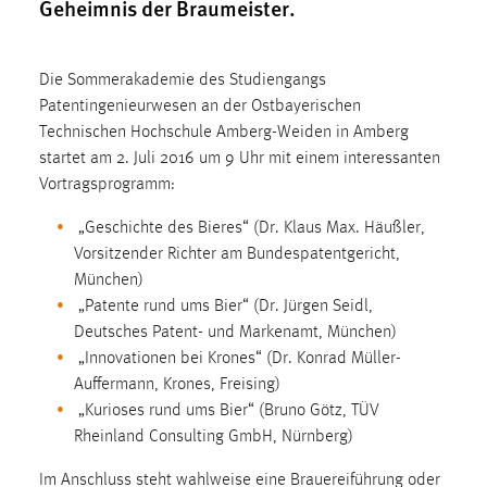
Geheimnis der Braumeister.
1 Jahr
Performance
Die Sommerakademie des Studiengangs
Patentingenieurwesen an der Ostbayerischen
Name:
Technischen Hochschule Amberg-Weiden in Amberg
staticfilecache
startet am 2. Juli 2016 um 9 Uhr mit einem interessanten
Vortragsprogramm:
Zweck:
Für performante Seitenauslieferung wird in diesem Cookie
„Geschichte des Bieres“ (Dr. Klaus Max. Häußler,
gespeichert, ob man eingeloggt ist.
Vorsitzender Richter am Bundespatentgericht,
München)
Sprachpräferenz
„Patente rund ums Bier“ (Dr. Jürgen Seidl,
Deutsches Patent- und Markenamt, München)
Name:
„Innovationen bei Krones“ (Dr. Konrad Müller-
site-language-preference
Auffermann, Krones, Freising)
Zweck:
„Kurioses rund ums Bier“ (Bruno Götz, TÜV
Das Cookie speichert die gewählte Sprache der Website.
Rheinland Consulting GmbH, Nürnberg)
Cookie Laufzeit:
Im Anschluss steht wahlweise eine Brauereiführung oder