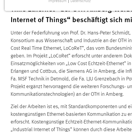
Impressum
|
Datenschutz
NOTWENDIGE COOKIES
Time Ethernet“ der OTH Amberg-Weide
Notwendige Cookies ermöglichen grundlegende
Internet of Things“ beschäftigt sich m
Funktionen und sind für die einwandfreie Funktion der
Website erforderlich.
Unter der Federführung von Prof. Dr. Hans-Peter Schmidt, 
Konsortium aus Wissenschaft und Industrie an der OTH i
Einverständnis
Cost Real Time Ethernet, LoCoReT“, das vom Bundesminis
Name:
cookie_consent
geben. Im Projekt „LoCoRet“ erforscht unter anderem Dok
Einsatzmöglichkeiten von „Low Cost Echtzeit-Ethernet“ i
Zweck:
Dieser Cookie speichert die
Erlangen und Cottbus, die Siemens AG in Amberg, die Inf
ausgewählten Einverständnis-Optionen
Fa. MSF Technik in Detmold, die Fa. LJU Grenzebach in Po
des Benutzers
Projekt ergänzt hervorragend die weiteren Forschungs- u
Cookie Laufzeit:
1 Jahr
Kommunikationstechnologien) an der OTH in Amberg.
Ziel der Arbeiten ist es, mit Standardkomponenten und ei
Performance
kostengünstigen Ethernet-basierten Kommunikation zu erf
Name:
staticfilecache
erforscht. Kostengünstige Echtzeit-Ethernet-Kommunikat
„Industrial Internet of Things“ können durch diese Arbe
Zweck:
Für performante Seitenauslieferung wird