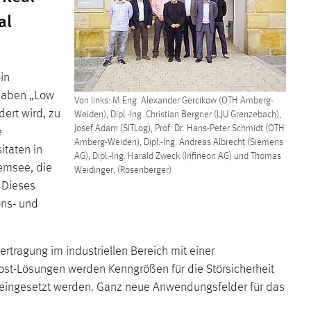
al
in
rhaben „Low
Von links: M.Eng. Alexander Gercikow (OTH Amberg-
ert wird, zu
Weiden), Dipl.-Ing. Christian Bergner (LJU Grenzebach),
Josef Adam (SITLog), Prof. Dr. Hans-Peter Schmidt (OTH
e
Amberg-Weiden), Dipl.-Ing. Andreas Albrecht (Siemens
itäten in
AG), Dipl.-Ing. Harald Zweck (Infineon AG) und Thomas
iemsee, die
Weidinger, (Rosenberger)
 Dieses
ons- und
rtragung im industriellen Bereich mit einer
Cost-Lösungen werden Kenngrößen für die Störsicherheit
n eingesetzt werden. Ganz neue Anwendungsfelder für das