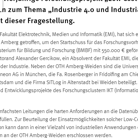
n zum Thema „Industrie 4.0 und Industri
it dieser Fragestellung.
Fakultät Elektrotechnik, Medien und Informatik (EMI), hat sich e
n Amberg getroffen, um den Startschuss für das Forschungsvo
terium für Bildung und Forschung (BMBF) mit 550.000 € geförd
torand Alexander Gercikow, ein Absolvent der Fakultät EMI, di
n der Industrie. Neben der OTH Amberg-Weiden sind die Univers
ineon AG in München, die Fa. Rosenberger in Fridolfing am Ch
tsdam und die Firma SITLog in Altenstadt bei Weiden beteiligt.
nd Entwicklungsprojekte des Forschungsclustern IKT (Informati
nfachsten Leitungen die harten Anforderungen an die Datenübe
üllen. Zur Beurteilung der Einsatzmöglichkeiten solcher Low-
ion kann dann in einer Vielzahl von industriellen Anwendunge
iten an der OTH Amberg-Weiden erschlossen werden.