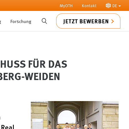
MyOTH
Kontakt
DE
JETZT BEWERBEN
g
Forschung
SUCHE
CHUSS FÜR DAS
BERG-WEIDEN
n
 Real