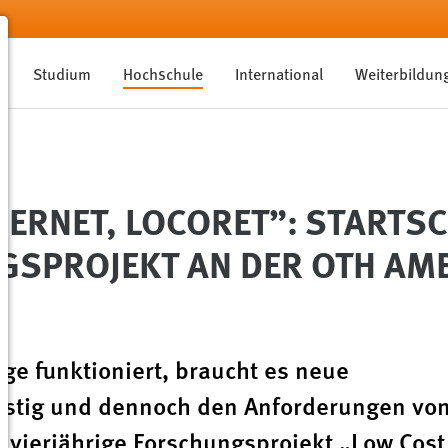
Studium
Hochschule
International
Weiterbildun
HERNET, LOCORET”: STARTS
GSPROJEKT AN DER OTH AM
nge funktioniert, braucht es neue
nstig und dennoch den Anforderungen vo
 vierjährige Forschungsprojekt „Low Cost