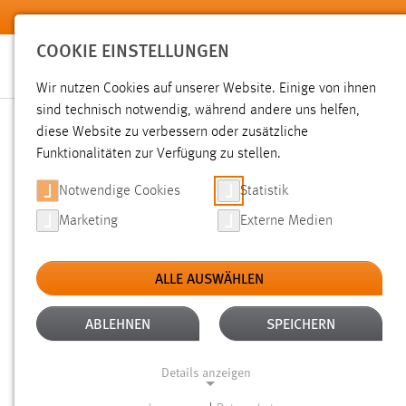
Zum Hauptinhalt springen
COOKIE EINSTELLUNGEN
Wir nutzen Cookies auf unserer Website. Einige von ihnen
Sie sind hier:
sind technisch notwendig, während andere uns helfen,
Pressemeldungen
Hochschule
Aktuelles
diese Website zu verbessern oder zusätzliche
Funktionalitäten zur Verfügung zu stellen.
„LOW COST REAL TIME ET
Notwendige Cookies
Statistik
Marketing
Externe Medien
MEHRJÄHRIGE FORSCHUN
ALLE AUSWÄHLEN
03.11.2017
ABLEHNEN
SPEICHERN
Damit das industrielle Internet der Di
Übertragungstechnologien. Kostengü
Details anzeigen
Industrie 4.0 genügen – geht das? Das