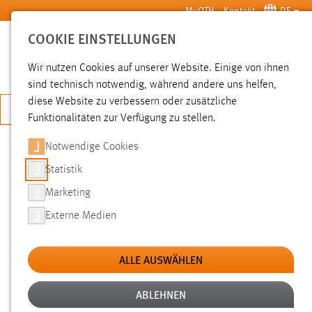
Zum Hauptinhalt springen
MyOTH
Kontakt
DE
COOKIE EINSTELLUNGEN
SUCHE
Wir nutzen Cookies auf unserer Website. Einige von ihnen
sind technisch notwendig, während andere uns helfen,
diese Website zu verbessern oder zusätzliche
JETZT BEWERBEN
Funktionalitäten zur Verfügung zu stellen.
Sie sind hier:
Pressemeldungen
Hochschule
Aktuelles
Notwendige Cookies
Statistik
PRESSEEINLADUNG:
Marketing
INTERNATIONALE ERASMUS+ STAFF
Externe Medien
WEEK AN DER OTH AMBERG-
WEIDEN UND DER WBU PILSEN
ALLE AUSWÄHLEN
ABLEHNEN
13.05.2022