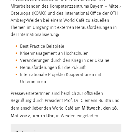
30 Tage
Mitarbeitenden des Kompetenzzentrums Bayern – Mittel-
Osteuropa (KOMO) und des International Office der OTH
Chat
Amberg-Weiden bei einem World Café zu aktuellen
Themen im Umgang mit externen Herausforderungen in
Name:
der Internationalisierung:
MibewSessionID, MIBEW_UserID, mibew_locale, mibew-
chat-frame-style-5e9dbeb1811c0446
Best Practice Beispiele
Krisenmanagement an Hochschulen
Zweck:
Veränderungen durch den Krieg in der Ukraine
Wird benötigt um die Chatfunktion nutzen zu können.
Herausforderungen für die Zukunft
Cookie Laufzeit:
Internationale Projekte: Kooperationen mit
MibewSessionID, mibew-chat-frame-style-
Unternehmen
5e9dbeb1811c0446 = Sitzungslaufzeit, mibew_locale = 3
Jahre, MIBEW_UserID = 1 Jahr
PressevertreterInnen sind herzlich zur offiziellen
Begrüßung durch Präsident Prof. Dr. Clemens Bulitta und
Mittwoch, den 18.
Login
dem anschließenden World Café am
Mai 2022, um 10 Uhr
, in Weiden eingeladen.
Name:
fe_user, be_user, be_lastLoginProvider