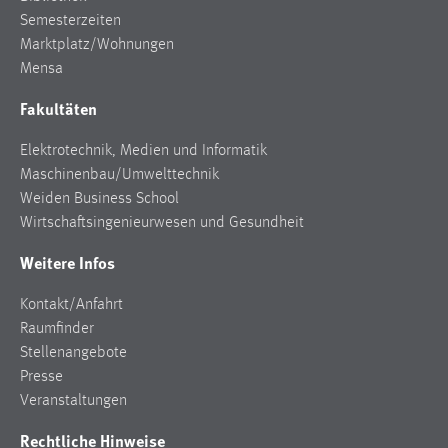
Conversion-Tracking
Semesterzeiten
Marktplatz/Wohnungen
Cookie Laufzeit:
Mensa
3 Monate
Fakultäten
Facebook Pixel
Elektrotechnik, Medien und Informatik
Maschinenbau/Umwelttechnik
Name:
Weiden Business School
_fbp
Wirtschaftsingenieurwesen und Gesundheit
Anbieter:
Facebook
Weitere Infos
Zweck:
Kontakt/Anfahrt
Conversion-Tracking
Raumfinder
Stellenangebote
Cookie Laufzeit:
3 Monate
Presse
Veranstaltungen
Rechtliche Hinweise