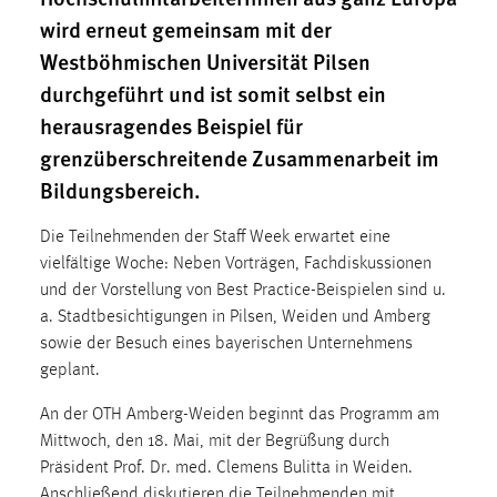
1 Jahr
wird erneut gemeinsam mit der
Westböhmischen Universität Pilsen
Performance
durchgeführt und ist somit selbst ein
herausragendes Beispiel für
Name:
grenzüberschreitende Zusammenarbeit im
staticfilecache
Bildungsbereich.
Zweck:
Für performante Seitenauslieferung wird in diesem Cookie
Die Teilnehmenden der Staff Week erwartet eine
gespeichert, ob man eingeloggt ist.
vielfältige Woche: Neben Vorträgen, Fachdiskussionen
und der Vorstellung von Best Practice-Beispielen sind u.
Sprachpräferenz
a. Stadtbesichtigungen in Pilsen, Weiden und Amberg
sowie der Besuch eines bayerischen Unternehmens
Name:
geplant.
site-language-preference
Zweck:
An der OTH Amberg-Weiden beginnt das Programm am
Das Cookie speichert die gewählte Sprache der Website.
Mittwoch, den 18. Mai, mit der Begrüßung durch
Präsident Prof. Dr. med. Clemens Bulitta in Weiden.
Cookie Laufzeit:
Anschließend diskutieren die Teilnehmenden mit