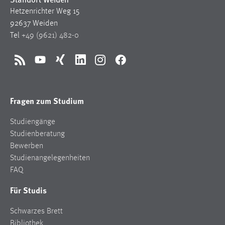
Hetzenrichter Weg 15
Cookie Laufzeit:
92637 Weiden
Max. 13 Monate
Tel
+49 (9621) 482-0
RSS
YouTube
Xing
LinkedIn
Instagram
Facebook
MARKETING
Marketing Cookies werden von Drittanbietern
verwendet, um personalisierte Werbung anzuzeigen.
Fragen zum Studium
Sie tun dies, indem sie Besucher über Websites
hinweg verfolgen.
Studiengänge
Studienberatung
Google Ads
Bewerben
Studienangelegenheiten
Name:
FAQ
_gcl_au
Für Studis
Anbieter:
Google Ireland Limited
Schwarzes Brett
Bibliothek
Zweck: