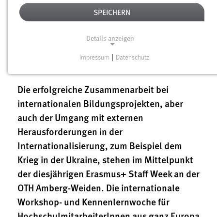
OTH in Weiden,
Mittwoch, 18.05.2022, 10.00 Uhr
|
SPEICHERN
Hörsaalgebäude, Multifunktionsraum
|
Veranstalter: Kompetenzzentrums Bayern – Mittel-
Details anzeigen
Osteuropa (KOMO)
Impressum
|
Datenschutz
NOTWENDIGE COOKIES
Notwendige Cookies ermöglichen grundlegende
Die erfolgreiche Zusammenarbeit bei
Funktionen und sind für die einwandfreie Funktion der
internationalen Bildungsprojekten, aber
Website erforderlich.
auch der Umgang mit externen
Einverständnis
Herausforderungen in der
Internationalisierung, zum Beispiel dem
Name:
Krieg in der Ukraine, stehen im Mittelpunkt
cookie_consent
der diesjährigen Erasmus+ Staff Week an der
Zweck:
OTH Amberg-Weiden. Die internationale
Dieser Cookie speichert die ausgewählten Einverständnis-
Optionen des Benutzers
Workshop- und Kennenlernwoche für
HochschulmitarbeiterInnen aus ganz Europa
Cookie Laufzeit: