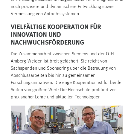
Zweck:
noch präzisere und dynamischere Entwicklung sowie
Dieser Cookie ist notwendig um sich an der Website
Vermessung von Antriebssystemen.
einloggen zu können.
VIELFÄLTIGE KOOPERATION FÜR
Cookie Laufzeit:
INNOVATION UND
24 Stunden
NACHWUCHSFÖRDERUNG
Die Zusammenarbeit zwischen Siemens und der OTH
STATISTIK
Amberg-Weiden ist breit gefächert: Sie reicht von
Sachspenden und Sponsoring über die Betreuung von
Statistik Cookies erfassen Informationen anonym.
Abschlussarbeiten bis hin zu gemeinsamen
Diese Informationen helfen uns zu verstehen, wie
Forschungsinitiativen. Die enge Kooperation ist für beide
unsere Besucher unsere Website nutzen.
Seiten von großem Wert: Die Hochschule profitiert von
Matomo
praxisnaher Lehre und aktuellen Technologien
Name:
_pk_ref, _pk_cvar, _pk_id, _pk_ses
Zweck:
Zugriffsstatistik