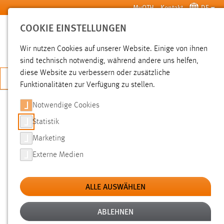
Zum Hauptinhalt springen
MyOTH
Kontakt
DE
COOKIE EINSTELLUNGEN
SUCHE
Wir nutzen Cookies auf unserer Website. Einige von ihnen
sind technisch notwendig, während andere uns helfen,
diese Website zu verbessern oder zusätzliche
JETZT BEWERBEN
Funktionalitäten zur Verfügung zu stellen.
Sie sind hier:
Pressemeldungen
Hochschule
Aktuelles
Notwendige Cookies
Statistik
SIEMENS UNTERSTÜTZT DIGITALE
Marketing
MODELLFABRIK MIT
Externe Medien
GROSSZÜGIGER SPENDE
ALLE AUSWÄHLEN
11.07.2025
Die OTH Amberg-Weiden setzt auf
ABLEHNEN