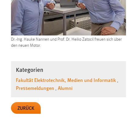
Cookie Laufzeit:
Max. 13 Monate
Dr.-Ing. Hauke Nannen und Prof. Dr. Heiko Zatocil freuen sich über
MARKETING
den neuen Motor.
Marketing Cookies werden von Drittanbietern
verwendet, um personalisierte Werbung anzuzeigen.
Sie tun dies, indem sie Besucher über Websites
Kategorien
hinweg verfolgen.
Fakultät Elektrotechnik, Medien und Informatik
,
Pressemeldungen
Alumni
Google Ads
,
Name:
ZURÜCK
_gcl_au
Anbieter:
Google Ireland Limited
Zweck: