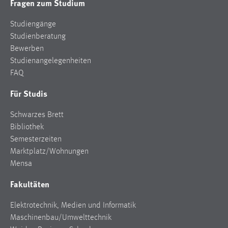
Fragen zum Studium
EXTERNE MEDIEN
Um Inhalte von Videoplattformen und Social Media
Studiengänge
Plattformen anzeigen zu können, werden von diesen
Studienberatung
externen Medien Cookies gesetzt.
Bewerben
Studienangelegenheiten
YouTube
FAQ
Für Studis
Vimeo
Schwarzes Brett
Bibliothek
Semesterzeiten
Marktplatz/Wohnungen
Mensa
Fakultäten
Elektrotechnik, Medien und Informatik
Maschinenbau/Umwelttechnik