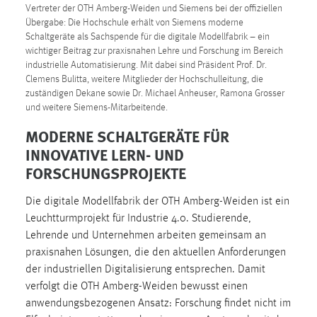
Vertreter der OTH Amberg-Weiden und Siemens bei der offiziellen
1 Jahr
Übergabe: Die Hochschule erhält von Siemens moderne
Schaltgeräte als Sachspende für die digitale Modellfabrik – ein
Performance
wichtiger Beitrag zur praxisnahen Lehre und Forschung im Bereich
industrielle Automatisierung. Mit dabei sind Präsident Prof. Dr.
Name:
Clemens Bulitta, weitere Mitglieder der Hochschulleitung, die
zuständigen Dekane sowie Dr. Michael Anheuser, Ramona Grosser
staticfilecache
und weitere Siemens-Mitarbeitende.
Zweck:
MODERNE SCHALTGERÄTE FÜR
Für performante Seitenauslieferung wird in diesem Cookie
INNOVATIVE LERN- UND
gespeichert, ob man eingeloggt ist.
FORSCHUNGSPROJEKTE
Sprachpräferenz
Die digitale Modellfabrik der OTH Amberg-Weiden ist ein
Leuchtturmprojekt für Industrie 4.0. Studierende,
Name:
Lehrende und Unternehmen arbeiten gemeinsam an
site-language-preference
praxisnahen Lösungen, die den aktuellen Anforderungen
Zweck:
der industriellen Digitalisierung entsprechen. Damit
Das Cookie speichert die gewählte Sprache der Website.
verfolgt die OTH Amberg-Weiden bewusst einen
anwendungsbezogenen Ansatz: Forschung findet nicht im
Cookie Laufzeit: