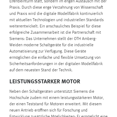
Elfenbeinturm statt, sondern im engen Austausch mit der
30 Tage
Praxis. Durch diese enge Verzahnung von Wissenschaft
und Praxis wird die digitale Modellfabrik kontinuierlich
Chat
mit aktuellen Technologien und industriellen Standards
weiterentwickelt. Ein anschauliches Beispiel für diese
Name:
erfolgreiche Zusammenarbeit ist die Partnerschaft mit
MibewSessionID, MIBEW_UserID, mibew_locale, mibew-
chat-frame-style-5e9dbeb1811c0446
Siemens: Das Unternehmen stellt der OTH Amberg-
Weiden moderne Schaltgeräte für die industrielle
Zweck:
Automatisierung zur Verfügung. Diese Geräte
Wird benötigt um die Chatfunktion nutzen zu können.
ermöglichen die einfache und flexible Umsetzung von
Cookie Laufzeit:
Sicherheitsanforderungen in der digitalen Modellfabrik
MibewSessionID, mibew-chat-frame-style-
auf dem neuesten Stand der Technik.
5e9dbeb1811c0446 = Sitzungslaufzeit, mibew_locale = 3
LEISTUNGSSTARKER MOTOR
Jahre, MIBEW_UserID = 1 Jahr
Neben den Schaltgeräten unterstützt Siemens die
Login
Hochschule zudem mit einem leistungsstärkeren Motor,
der einen Teststand für Motoren erweitert. Mit diesem
Name:
neuen Antrieb eröffnen sich für Forschung und
fe_user, be_user, be_lastLoginProvider
Entwicklung zusätzliche Möglichkeiten: Er ermöglicht eine