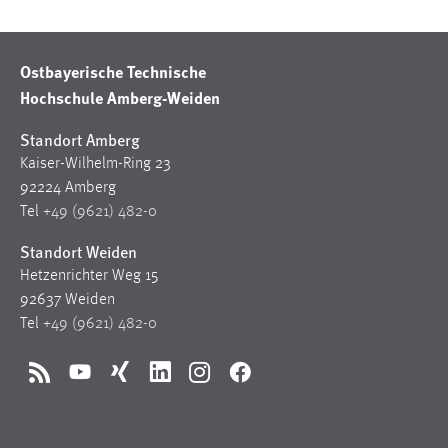
Conversion-Tracking
Cookie Laufzeit:
Ostbayerische Technische
3 Monate
Hochschule Amberg-Weiden
Facebook Pixel
Standort Amberg
Kaiser-Wilhelm-Ring 23
Name:
92224 Amberg
_fbp
Tel
+49 (9621) 482-0
Anbieter:
Standort Weiden
Facebook
Hetzenrichter Weg 15
Zweck:
92637 Weiden
Conversion-Tracking
Tel
+49 (9621) 482-0
Cookie Laufzeit:
3 Monate
RSS
YouTube
Xing
LinkedIn
Instagram
Facebook