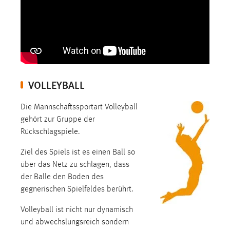
30 Tage
Chat
Name:
MibewSessionID, MIBEW_UserID, mibew_locale, mibew-
chat-frame-style-5e9dbeb1811c0446
VOLLEYBALL
Zweck:
Wird benötigt um die Chatfunktion nutzen zu können.
Die Mannschaftssportart Volleyball
gehört zur Gruppe der
Cookie Laufzeit:
Rückschlagspiele.
MibewSessionID, mibew-chat-frame-style-
5e9dbeb1811c0446 = Sitzungslaufzeit, mibew_locale = 3
Ziel des Spiels ist es einen Ball so
Jahre, MIBEW_UserID = 1 Jahr
über das Netz zu schlagen, dass
der Balle den Boden des
Login
gegnerischen Spielfeldes berührt.
Name:
Volleyball ist nicht nur dynamisch
fe_user, be_user, be_lastLoginProvider
und abwechslungsreich sondern