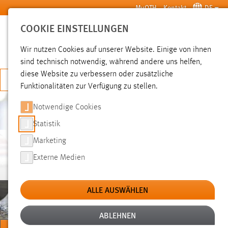
Zum Hauptinhalt springen
MyOTH
Kontakt
DE
COOKIE EINSTELLUNGEN
SUCHE
Wir nutzen Cookies auf unserer Website. Einige von ihnen
sind technisch notwendig, während andere uns helfen,
diese Website zu verbessern oder zusätzliche
JETZT BEWERBEN
Funktionalitäten zur Verfügung zu stellen.
Notwendige Cookies
Statistik
Marketing
GESUNDHEIT UND SPORT
Externe Medien
ALLE AUSWÄHLEN
ABLEHNEN