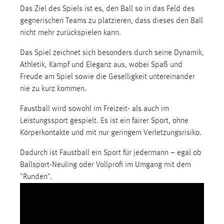
1 Jahr
Das Ziel des Spiels ist es, den Ball so in das Feld des
gegnerischen Teams zu platzieren, dass dieses den Ball
nicht mehr zurückspielen kann.
Performance
Das Spiel zeichnet sich besonders durch seine Dynamik,
Name:
Athletik, Kampf und Eleganz aus, wobei Spaß und
staticfilecache
Freude am Spiel sowie die Geselligkeit untereinander
Zweck:
nie zu kurz kommen.
Für performante Seitenauslieferung wird in diesem Cookie
gespeichert, ob man eingeloggt ist.
Faustball wird sowohl im Freizeit- als auch im
Leistungssport gespielt. Es ist ein fairer Sport, ohne
Körperkontakte und mit nur geringem Verletzungsrisiko.
Sprachpräferenz
Dadurch ist Faustball ein Sport für jedermann – egal ob
Name:
Ballsport-Neuling oder Vollprofi im Umgang mit dem
site-language-preference
"Runden".
Zweck:
Das Cookie speichert die gewählte Sprache der Website.
Cookie Laufzeit: