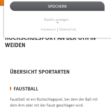
MENÜ
SPEICHERN
Sie sind hier:
Hochschule
Services
Gesundheit und Sport
Details anzeigen
Impressum
|
Datenschutz
NOTWENDIGE COOKIES
HOCHSCHULSPORT AN DER OTH IN
Notwendige Cookies ermöglichen grundlegende
WEIDEN
Funktionen und sind für die einwandfreie Funktion der
Website erforderlich.
Einverständnis
ÜBERSICHT SPORTARTEN
Name:
cookie_consent
FAUSTBALL
Zweck:
Dieser Cookie speichert die ausgewählten Einverständnis-
Faustball ist ein Rückschlagspiel, bei dem der Ball mit
Optionen des Benutzers
dem Arm oder mit der Faust geschlagen wird.
Cookie Laufzeit: