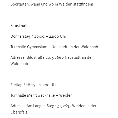
EXTERNE MEDIEN
Sportarten, wann und wo in Weiden stattfinden!
Um Inhalte von Videoplattformen und Social Media
Plattformen anzeigen zu können, werden von diesen
externen Medien Cookies gesetzt.
Faustball
YouTube
Donnerstag / 20:00 – 22:00 Uhr
Turnhalle Gymnasium – Neustadt an der Waldnaab
Vimeo
Adresse: Bildstraße 20, 92660 Neustadt an der
Waldnaab
Freitag / 18:15 – 20:00 Uhr
Turnhalle Mehrzweckhalle – Weiden
Adresse: Am Langen Steg 17, 92637 Weiden in der
Oberpfalz