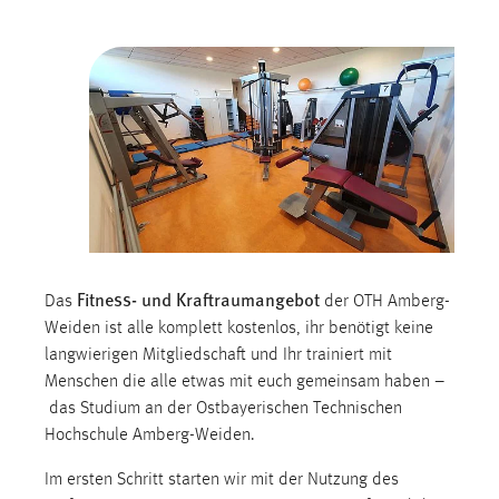
Cookie Laufzeit:
Max. 13 Monate
MARKETING
Marketing Cookies werden von Drittanbietern
verwendet, um personalisierte Werbung anzuzeigen.
Sie tun dies, indem sie Besucher über Websites
hinweg verfolgen.
Fitness- und Kraftraumangebot
Das
der OTH Amberg-
Google Ads
Weiden ist alle komplett kostenlos, ihr benötigt keine
langwierigen Mitgliedschaft und Ihr trainiert mit
Name:
Menschen die alle etwas mit euch gemeinsam haben –
_gcl_au
das Studium an der Ostbayerischen Technischen
Anbieter:
Hochschule Amberg-Weiden.
Google Ireland Limited
Im ersten Schritt starten wir mit der Nutzung des
Zweck: