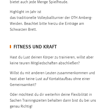
bietet auch jede Menge Spielfreude.
Zweck:
Dieser Cookie ist notwendig um sich an der Website
Highlight im Jahr ist
einloggen zu können.
das traditionelle Volleyballturnier der OTH Amberg-
Cookie Laufzeit:
Weiden. Beachtet bitte hierzu die Einträge am
24 Stunden
Schwarzen Brett.
FITNESS UND KRAFT
STATISTIK
Statistik Cookies erfassen Informationen anonym.
Hast du Lust deinen Körper zu trainieren, willst aber
Diese Informationen helfen uns zu verstehen, wie
keine teuren Mitgliedschaften abschließen?
unsere Besucher unsere Website nutzen.
Willst du mit anderen Leuten zusammenkommen und
hast aber keine Lust auf Kontaktaufbau ohne einer
Matomo
Gemeinsamkeit?
Name:
Oder möchtest du dir weiterhin deine Flexibilität in
_pk_ref, _pk_cvar, _pk_id, _pk_ses
Sachen Trainingszeiten behalten dann bist du bei uns
Zweck:
genau Richtig!
Zugriffsstatistik