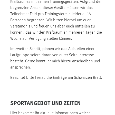
Kraftraumes mit seinen Trainingsgeräten. Aufgrund der
Conversion-Tracking
begrenzten Anzahl dieser Geräte müssen wir das
Teilnehmer Feld pro Trainingstermin leider auf 8
Cookie Laufzeit:
Personen begrenzen. Wir bitten hierbei um euer
3 Monate
Verständnis und freuen uns aber euch mitteilen zu
können , das wir den Kraftraum an mehreren Tagen die
Facebook Pixel
Woche zur Verfügung stellen können.
Name:
Im zweiten Schritt, planen wir das Aufstellen einer
_fbp
Laufgruppe sofern daran von eurer Seite Interesse
Anbieter:
besteht. Gerne könnt Ihr mich hierzu anschreiben und
Facebook
ansprechen.
Zweck:
Beachtet bitte hierzu die Einträge am Schwarzen Brett.
Conversion-Tracking
Cookie Laufzeit:
3 Monate
SPORTANGEBOT UND ZEITEN
Hier bekommt ihr aktuelle Informationen welche