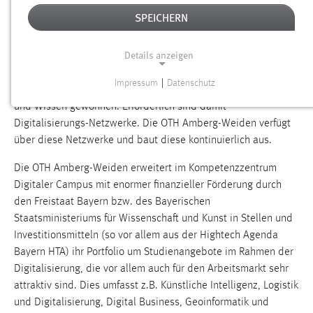
auch für die nördliche und mittlere Oberpfalz als
SPEICHERN
Hochschulregion der OTH Amberg-Weiden. Diese Zukunft wird
gerade auch mit Blick auf den demographischen Wandel in
Details anzeigen
der Region, den sich immer deutlicher abzeichnenden
Fachkräftemangel auf allen Ebenen und die steigenden
Impressum
|
Datenschutz
Qualifikationsanforderungen in der Wirtschaft durch Bildung
NOTWENDIGE COOKIES
und Wissen gewonnen. Erforderlich sind damit
Notwendige Cookies ermöglichen grundlegende
Digitalisierungs-Netzwerke. Die OTH Amberg-Weiden verfügt
Funktionen und sind für die einwandfreie Funktion der
über diese Netzwerke und baut diese kontinuierlich aus.
Website erforderlich.
Die OTH Amberg-Weiden erweitert im Kompetenzzentrum
Einverständnis
Digitaler Campus mit enormer finanzieller Förderung durch
den Freistaat Bayern bzw. des Bayerischen
Name:
Staatsministeriums für Wissenschaft und Kunst in Stellen und
cookie_consent
Investitionsmitteln (so vor allem aus der Hightech Agenda
Bayern HTA) ihr Portfolio um Studienangebote im Rahmen der
Zweck:
Digitalisierung, die vor allem auch für den Arbeitsmarkt sehr
Dieser Cookie speichert die ausgewählten Einverständnis-
Optionen des Benutzers
attraktiv sind. Dies umfasst z.B. Künstliche Intelligenz, Logistik
und Digitalisierung, Digital Business, Geoinformatik und
Cookie Laufzeit: