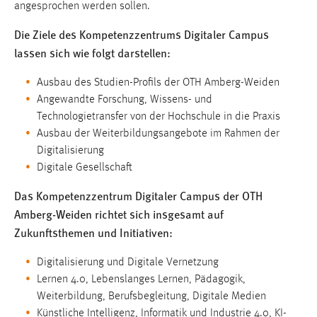
30 Tage
angesprochen werden sollen.
Die Ziele des Kompetenzzentrums Digitaler Campus
Chat
lassen sich wie folgt darstellen:
Name:
Ausbau des Studien-Profils der OTH Amberg-Weiden
MibewSessionID, MIBEW_UserID, mibew_locale, mibew-
Angewandte Forschung, Wissens- und
chat-frame-style-5e9dbeb1811c0446
Technologietransfer von der Hochschule in die Praxis
Zweck:
Ausbau der Weiterbildungsangebote im Rahmen der
Wird benötigt um die Chatfunktion nutzen zu können.
Digitalisierung
Digitale Gesellschaft
Cookie Laufzeit:
MibewSessionID, mibew-chat-frame-style-
Das Kompetenzzentrum Digitaler Campus der OTH
5e9dbeb1811c0446 = Sitzungslaufzeit, mibew_locale = 3
Amberg-Weiden richtet sich insgesamt auf
Jahre, MIBEW_UserID = 1 Jahr
Zukunftsthemen und Initiativen:
Login
Digitalisierung und Digitale Vernetzung
Lernen 4.0, Lebenslanges Lernen, Pädagogik,
Name:
Weiterbildung, Berufsbegleitung, Digitale Medien
fe_user, be_user, be_lastLoginProvider
Künstliche Intelligenz, Informatik und Industrie 4.0, KI-