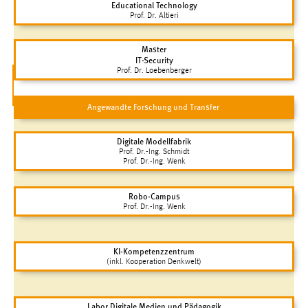
Educational Technology
Conversion-Tracking
Prof. Dr. Altieri
Cookie Laufzeit:
Master
3 Monate
IT-Security
Prof. Dr. Loebenberger
Facebook Pixel
Angewandte Forschung und Transfer
Name:
_fbp
Digitale Modellfabrik
Prof. Dr.-Ing. Schmidt
Anbieter:
Prof. Dr.-Ing. Wenk
Facebook
Robo-Campus
Zweck:
Prof. Dr.-Ing. Wenk
Conversion-Tracking
Cookie Laufzeit:
KI-Kompetenzzentrum
3 Monate
(inkl. Kooperation Denkwelt)
Labor Digitale Medien und Pädagogik