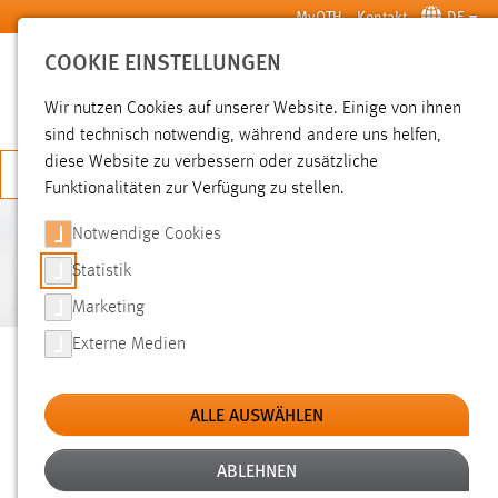
Zum Hauptinhalt springen
MyOTH
Kontakt
DE
COOKIE EINSTELLUNGEN
SUCHE
Wir nutzen Cookies auf unserer Website. Einige von ihnen
sind technisch notwendig, während andere uns helfen,
diese Website zu verbessern oder zusätzliche
JETZT BEWERBEN
Funktionalitäten zur Verfügung zu stellen.
Notwendige Cookies
KOMPETENZZENTRUM
DIGITALER CAMPUS
Statistik
Marketing
Sie sind hier:
Externe Medien
Hochschule
Über uns
Einrichtungen
KOMPETENZZENTRUM DIGITALER CAMPUS
ALLE AUSWÄHLEN
IT und Digitalisierung ist einer der bedeutendsten
ABLEHNEN
Standortfaktoren für die ländlichen Räume Bayerns, und damit