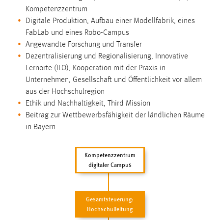
Zweck:
Kompetenzzentrum
Dieser Cookie ist notwendig um sich an der Website
Digitale Produktion, Aufbau einer Modellfabrik, eines
einloggen zu können.
FabLab und eines Robo-Campus
Angewandte Forschung und Transfer
Cookie Laufzeit:
Dezentralisierung und Regionalisierung, Innovative
24 Stunden
Lernorte (ILO), Kooperation mit der Praxis in
Unternehmen, Gesellschaft und Öffentlichkeit vor allem
aus der Hochschulregion
STATISTIK
Ethik und Nachhaltigkeit, Third Mission
Statistik Cookies erfassen Informationen anonym.
Beitrag zur Wettbewerbsfähigkeit der ländlichen Räume
Diese Informationen helfen uns zu verstehen, wie
in Bayern
unsere Besucher unsere Website nutzen.
Kompetenzzentrum
Matomo
digitaler Campus
Name:
_pk_ref, _pk_cvar, _pk_id, _pk_ses
Gesamtsteuerung:
Zweck:
Hochschulleitung
Zugriffsstatistik