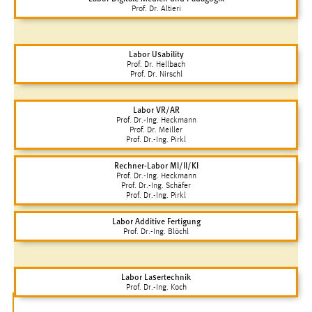
EXTERNE MEDIEN
Prof. Dr. Altieri
Um Inhalte von Videoplattformen und Social Media
Plattformen anzeigen zu können, werden von diesen
Labor Usability
externen Medien Cookies gesetzt.
Prof. Dr. Hellbach
Prof. Dr. Nirschl
YouTube
Labor VR/AR
Prof. Dr.-Ing. Heckmann
Prof. Dr. Meiller
Vimeo
Prof. Dr.-Ing. Pirkl
Rechner-Labor MI/II/KI
Prof. Dr.-Ing. Heckmann
Prof. Dr.-Ing. Schäfer
Prof. Dr.-Ing. Pirkl
Labor Additive Fertigung
Prof. Dr.-Ing. Blöchl
Labor Lasertechnik
Prof. Dr.-Ing. Koch