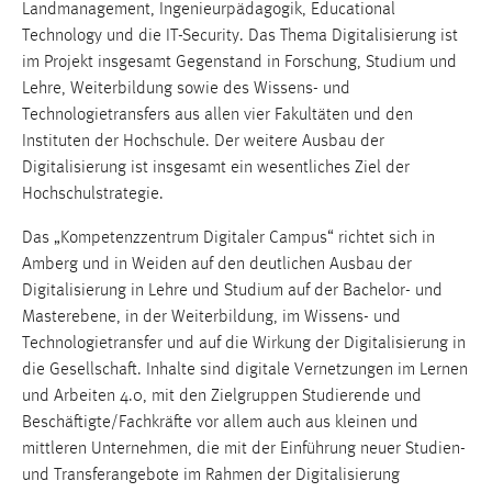
Landmanagement, Ingenieurpädagogik, Educational
1 Jahr
Technology und die IT-Security. Das Thema Digitalisierung ist
im Projekt insgesamt Gegenstand in Forschung, Studium und
Performance
Lehre, Weiterbildung sowie des Wissens- und
Technologietransfers aus allen vier Fakultäten und den
Name:
Instituten der Hochschule. Der weitere Ausbau der
staticfilecache
Digitalisierung ist insgesamt ein wesentliches Ziel der
Zweck:
Hochschulstrategie.
Für performante Seitenauslieferung wird in diesem Cookie
Das „Kompetenzzentrum Digitaler Campus“ richtet sich in
gespeichert, ob man eingeloggt ist.
Amberg und in Weiden auf den deutlichen Ausbau der
Digitalisierung in Lehre und Studium auf der Bachelor- und
Sprachpräferenz
Masterebene, in der Weiterbildung, im Wissens- und
Technologietransfer und auf die Wirkung der Digitalisierung in
Name:
die Gesellschaft. Inhalte sind digitale Vernetzungen im Lernen
site-language-preference
und Arbeiten 4.0, mit den Zielgruppen Studierende und
Zweck:
Beschäftigte/Fachkräfte vor allem auch aus kleinen und
Das Cookie speichert die gewählte Sprache der Website.
mittleren Unternehmen, die mit der Einführung neuer Studien-
Cookie Laufzeit:
und Transferangebote im Rahmen der Digitalisierung