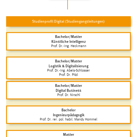
Cookie Laufzeit:
Max. 13 Monate
Studienprofil Digital (Studiengangsleitungen)
Bachelor/Master
Künstliche Intelligenz
MARKETING
Prof. Dr.-Ing. Heckmann
Marketing Cookies werden von Drittanbietern
verwendet, um personalisierte Werbung anzuzeigen.
Bachelor/Master
Logistik & Digitalisierung
Sie tun dies, indem sie Besucher über Websites
Prof. Dr.-Ing. Abels-Schlosser
hinweg verfolgen.
Prof. Dr. Pitzl
Bachelor/Master
Google Ads
Digital Business
Prof. Dr. Nirschl
Name:
_gcl_au
Bachelor
Ingenieurpädagogik
Anbieter:
Prof. Dr. rer. pol. habil. Mandy Hommel
Google Ireland Limited
Master
Zweck: