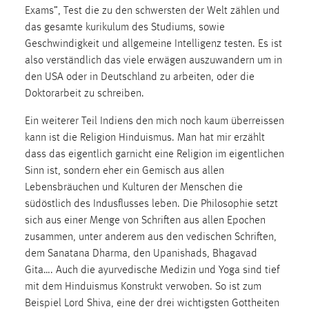
EXTERNE MEDIEN
Exams”, Test die zu den schwersten der Welt zählen und
Um Inhalte von Videoplattformen und Social Media
das gesamte kurikulum des Studiums, sowie
Plattformen anzeigen zu können, werden von diesen
Geschwindigkeit und allgemeine Intelligenz testen. Es ist
externen Medien Cookies gesetzt.
also verständlich das viele erwägen auszuwandern um in
den USA oder in Deutschland zu arbeiten, oder die
YouTube
Doktorarbeit zu schreiben.
Ein weiterer Teil Indiens den mich noch kaum überreissen
Vimeo
kann ist die Religion Hinduismus. Man hat mir erzählt
dass das eigentlich garnicht eine Religion im eigentlichen
Sinn ist, sondern eher ein Gemisch aus allen
Lebensbräuchen und Kulturen der Menschen die
südöstlich des Indusflusses leben. Die Philosophie setzt
sich aus einer Menge von Schriften aus allen Epochen
zusammen, unter anderem aus den vedischen Schriften,
dem Sanatana Dharma, den Upanishads, Bhagavad
Gita…. Auch die ayurvedische Medizin und Yoga sind tief
mit dem Hinduismus Konstrukt verwoben. So ist zum
Beispiel Lord Shiva, eine der drei wichtigsten Gottheiten