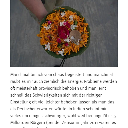
1 Jahr
Performance
Name:
staticfilecache
Zweck:
Für performante Seitenauslieferung wird in diesem Cookie
gespeichert, ob man eingeloggt ist.
Manchmal bin ich vom chaos begeistert und manchmal
Sprachpräferenz
raubt es mir auch ziemlich die Energie. Probleme werden
oft meisterhaft provisorisch behoben und man lernt
Name:
schnell das Schwierigkeiten sich mit der richtigen
site-language-preference
Einstellung oft viel leichter beheben lassen als man das
Zweck:
als Deutscher erwarten würde. In Indien scheint mir
Das Cookie speichert die gewählte Sprache der Website.
vieles um einiges schwieriger, wohl weil bei ungefähr 1,5
Milliarden Bürgern (bei der Zensur im Jahr 2011 waren es
Cookie Laufzeit: