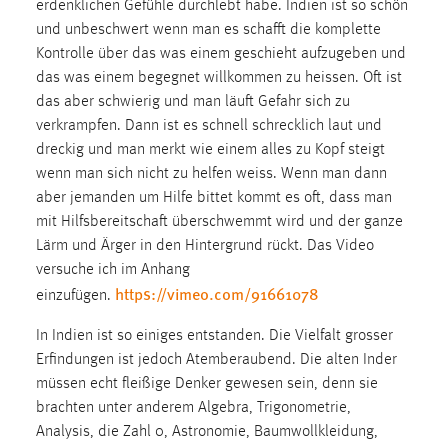
erdenklichen Gefühle durchlebt habe. Indien ist so schön
Zweck:
und unbeschwert wenn man es schafft die komplette
Dieser Cookie ist notwendig um sich an der Website
Kontrolle über das was einem geschieht aufzugeben und
einloggen zu können.
das was einem begegnet willkommen zu heissen. Oft ist
Cookie Laufzeit:
das aber schwierig und man läuft Gefahr sich zu
24 Stunden
verkrampfen. Dann ist es schnell schrecklich laut und
dreckig und man merkt wie einem alles zu Kopf steigt
wenn man sich nicht zu helfen weiss. Wenn man dann
STATISTIK
aber jemanden um Hilfe bittet kommt es oft, dass man
mit Hilfsbereitschaft überschwemmt wird und der ganze
Statistik Cookies erfassen Informationen anonym.
Lärm und Ärger in den Hintergrund rückt. Das Video
Diese Informationen helfen uns zu verstehen, wie
versuche ich im Anhang
unsere Besucher unsere Website nutzen.
https://vimeo.com/91661078
einzufügen.
Matomo
In Indien ist so einiges entstanden. Die Vielfalt grosser
Erfindungen ist jedoch Atemberaubend. Die alten Inder
Name:
müssen echt fleißige Denker gewesen sein, denn sie
_pk_ref, _pk_cvar, _pk_id, _pk_ses
brachten unter anderem Algebra, Trigonometrie,
Zweck:
Analysis, die Zahl 0, Astronomie, Baumwollkleidung,
Zugriffsstatistik