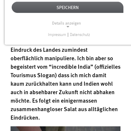
SPEICHERN
12.01.2017
Es ist keine leichte Übung Indien zu
Details anzeigen
beschreiben und vielleicht sollte ich das
Impressum
|
Datenschutz
NOTWENDIGE COOKIES
garnicht erst versuchen weil ich damit ihren
Eindruck des Landes zumindest
Notwendige Cookies ermöglichen grundlegende
Funktionen und sind für die einwandfreie Funktion der
oberflächlich manipuliere. Ich bin aber so
Website erforderlich.
begeistert vom “incredible India” (offizielles
Tourismus Slogan) dass ich mich damit
Einverständnis
kaum zurückhalten kann und Indien wohl
Name:
auch in absehbarer Zukunft nicht abhaken
cookie_consent
möchte. Es folgt ein einigermassen
Zweck:
zusammenhangloser Salat aus alltäglichen
Dieser Cookie speichert die ausgewählten Einverständnis-
Eindrücken.
Optionen des Benutzers
Cookie Laufzeit: