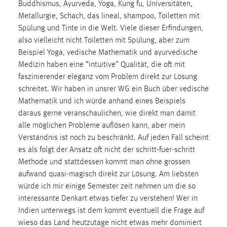
Buddhismus, Ayurveda, Yoga, Kung fu, Universitäten,
Metallurgie, Schach, das lineal, shampoo, Toiletten mit
Cookie Laufzeit:
Spülung und Tinte in die Welt. Viele dieser Erfindungen,
Max. 13 Monate
also vielleicht nicht Toiletten mit Spülung, aber zum
Beispiel Yoga, vedische Mathematik und ayurvedische
Medizin haben eine “intuitive” Qualität, die oft mit
MARKETING
faszinierender eleganz vom Problem direkt zur Lösung
Marketing Cookies werden von Drittanbietern
schreitet. Wir haben in unsrer WG ein Buch über vedische
verwendet, um personalisierte Werbung anzuzeigen.
Mathematik und ich würde anhand eines Beispiels
Sie tun dies, indem sie Besucher über Websites
daraus gerne veranschaulichen, wie direkt man damit
hinweg verfolgen.
alle möglichen Probleme auflösen kann, aber mein
Verständnis ist noch zu beschränkt. Auf jeden Fall scheint
Google Ads
es als folgt der Ansatz oft nicht der schritt-fuer-schritt
Methode und stattdessen kommt man ohne grossen
Name:
aufwand quasi-magisch direkt zur Lösung. Am liebsten
_gcl_au
würde ich mir einige Semester zeit nehmen um die so
Anbieter:
interessante Denkart etwas tiefer zu verstehen! Wer in
Google Ireland Limited
Indien unterwegs ist dem kommt eventuell die Frage auf
wieso das Land heutzutage nicht etwas mehr dominiert
Zweck: