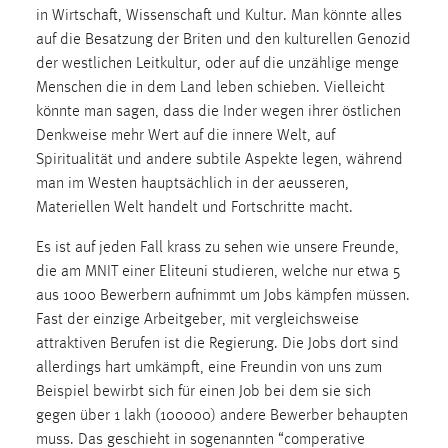
in Wirtschaft, Wissenschaft und Kultur. Man könnte alles
Conversion-Tracking
auf die Besatzung der Briten und den kulturellen Genozid
Cookie Laufzeit:
der westlichen Leitkultur, oder auf die unzählige menge
3 Monate
Menschen die in dem Land leben schieben. Vielleicht
könnte man sagen, dass die Inder wegen ihrer östlichen
Facebook Pixel
Denkweise mehr Wert auf die innere Welt, auf
Spiritualität und andere subtile Aspekte legen, während
Name:
man im Westen hauptsächlich in der aeusseren,
_fbp
Materiellen Welt handelt und Fortschritte macht.
Anbieter:
Es ist auf jeden Fall krass zu sehen wie unsere Freunde,
Facebook
die am MNIT einer Eliteuni studieren, welche nur etwa 5
Zweck:
aus 1000 Bewerbern aufnimmt um Jobs kämpfen müssen.
Conversion-Tracking
Fast der einzige Arbeitgeber, mit vergleichsweise
attraktiven Berufen ist die Regierung. Die Jobs dort sind
Cookie Laufzeit:
allerdings hart umkämpft, eine Freundin von uns zum
3 Monate
Beispiel bewirbt sich für einen Job bei dem sie sich
gegen über 1 lakh (100000) andere Bewerber behaupten
muss. Das geschieht in sogenannten “comperative