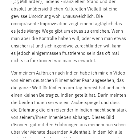
1,25 Milliarden), Indiens Finanziellem Stand und der
30 Tage
absolut unübersichtlichen Kulturellen Vielfalt ist eine
gewisse Unordnung wohl unausweichlich. Die
Chat
omnipräsente Improvisation zeigt einem tagtäglich das
es jede Menge Wege gibt um etwas zu erreichen. Wenn
Name:
man aber die Kontrolle haben will, oder wenn man etwas
MibewSessionID, MIBEW_UserID, mibew_locale, mibew-
chat-frame-style-5e9dbeb1811c0446
unsicher ist und sich irgendwie zurechtfinden will kann
es jedoch einigermassen frustrierend sein das oft mal
Zweck:
nichts so funktioniert wie man es erwartet.
Wird benötigt um die Chatfunktion nutzen zu können.
Vor meinem Aufbruch nach Indien habe ich mir ein Video
Cookie Laufzeit:
von einem deutschen Filmemacher Paar angesehen, das
MibewSessionID, mibew-chat-frame-style-
die ganze Welt für fünf euro am Tag bereist hat und auch
5e9dbeb1811c0446 = Sitzungslaufzeit, mibew_locale = 3
Jahre, MIBEW_UserID = 1 Jahr
einen kleinen Beitrag zu Indien geteilt hat. Darin meinten
die beiden Indien sei wie ein Zauberspiegel und dass
die Erfahrung die ein reisender in Indien macht sehr stark
Login
von seinem/ihrem Innenleben abhängt. Dieses Bild
Name:
räsoniert gut mit den Erfahrungen aus meinem nun schon
fe_user, be_user, be_lastLoginProvider
über vier Monate dauernden Aufenthalt, in dem ich alle