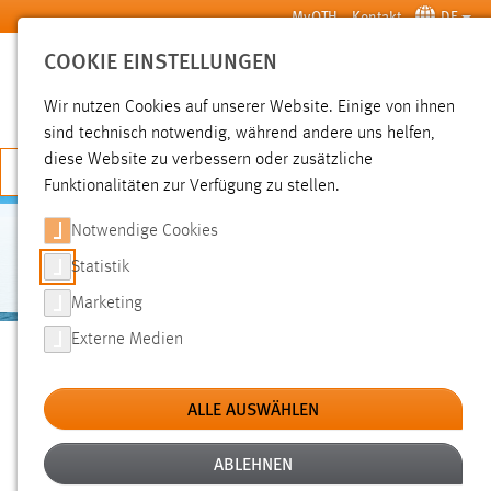
Zum Hauptinhalt springen
MyOTH
Kontakt
DE
COOKIE EINSTELLUNGEN
SUCHE
Wir nutzen Cookies auf unserer Website. Einige von ihnen
sind technisch notwendig, während andere uns helfen,
diese Website zu verbessern oder zusätzliche
JETZT BEWERBEN
Funktionalitäten zur Verfügung zu stellen.
Notwendige Cookies
AUSLANDSBLOG ZUGVÖGEL
Statistik
Marketing
Sie sind hier:
Externe Medien
Auslandsblog Zugvögel
International
Wege ins Ausland
BEITRÄGE UNSERER „ZUGVÖGEL“
ALLE AUSWÄHLEN
ABLEHNEN
EIN BISSCHEN VON ALLEM