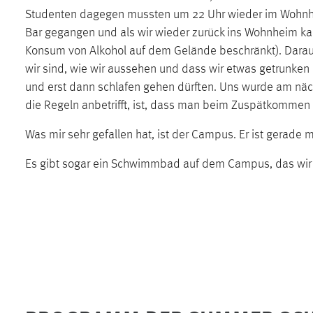
Studenten dagegen mussten um 22 Uhr wieder im Wohnhei
Matomo
Bar gegangen und als wir wieder zurück ins Wohnheim kam
Konsum von Alkohol auf dem Gelände beschränkt). Darauf
Name:
_pk_ref, _pk_cvar, _pk_id, _pk_ses
wir sind, wie wir aussehen und dass wir etwas getrunken 
Zweck:
Zugriffsstatistik
und erst dann schlafen gehen dürften. Uns wurde am nächs
die Regeln anbetrifft, ist, dass man beim Zuspätkommen 
Cookie Laufzeit:
Max. 13 Monate
Was mir sehr gefallen hat, ist der Campus. Er ist gerade m
Es gibt sogar ein Schwimmbad auf dem Campus, das wir le
MARKETING
Marketing Cookies werden von Drittanbietern
verwendet, um personalisierte Werbung anzuzeigen.
Sie tun dies, indem sie Besucher über Websites
hinweg verfolgen.
Google Ads
Name:
_gcl_au