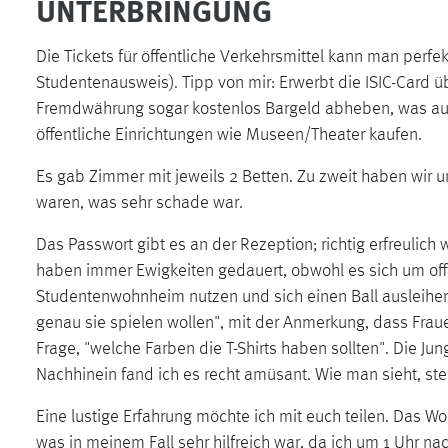
UNTERBRINGUNG
Cookie Laufzeit:
MibewSessionID, mibew-chat-frame-
style-5e9dbeb1811c0446 =
Die Tickets für öffentliche Verkehrsmittel kann man perfe
Sitzungslaufzeit, mibew_locale = 3
Studentenausweis). Tipp von mir: Erwerbt die ISIC-Card ü
Jahre, MIBEW_UserID = 1 Jahr
Fremdwährung sogar kostenlos Bargeld abheben, was auch
öffentliche Einrichtungen wie Museen/Theater kaufen.
Login
Es gab Zimmer mit jeweils 2 Betten. Zu zweit haben wir u
Name:
fe_user, be_user, be_lastLoginProvider
waren, was sehr schade war.
Zweck:
Dieser Cookie ist notwendig um sich an
Das Passwort gibt es an der Rezeption; richtig erfreulich
der Website einloggen zu können.
haben immer Ewigkeiten gedauert, obwohl es sich um offe
Cookie Laufzeit:
24 Stunden
Studentenwohnheim nutzen und sich einen Ball ausleihen
genau sie spielen wollen", mit der Anmerkung, dass Frau
Frage, "welche Farben die T-Shirts haben sollten". Die J
STATISTIK
Nachhinein fand ich es recht amüsant. Wie man sieht, st
Statistik Cookies erfassen Informationen anonym.
Eine lustige Erfahrung möchte ich mit euch teilen. Das Wo
Diese Informationen helfen uns zu verstehen, wie
was in meinem Fall sehr hilfreich war, da ich um 1 Uhr 
unsere Besucher unsere Website nutzen.