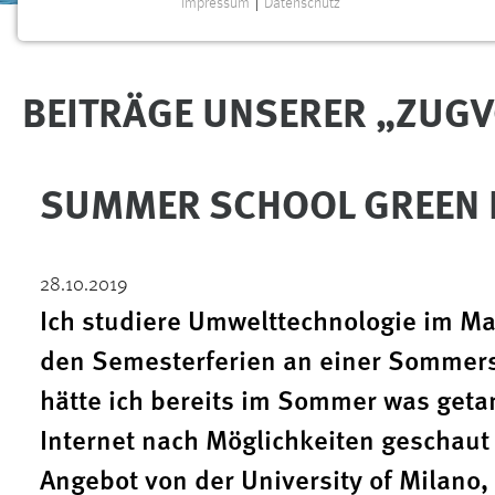
Impressum
|
Datenschutz
Sie sind hier:
NOTWENDIGE COOKIES
Auslandsblog Zugvögel
International
Wege ins Ausland
Notwendige Cookies ermöglichen grundlegende
Funktionen und sind für die einwandfreie Funktion der
BEITRÄGE UNSERER „ZUGV
Website erforderlich.
Einverständnis
SUMMER SCHOOL GREEN 
Name:
cookie_consent
Zweck:
Dieser Cookie speichert die
ausgewählten Einverständnis-Optionen
28.10.2019
des Benutzers
Ich studiere Umwelttechnologie im Ma
Cookie Laufzeit:
1 Jahr
den Semesterferien an einer Sommers
hätte ich bereits im Sommer was getan
Performance
Internet nach Möglichkeiten gescha
Name:
staticfilecache
Angebot von der University of Milano,
Zweck:
Für performante Seitenauslieferung wird