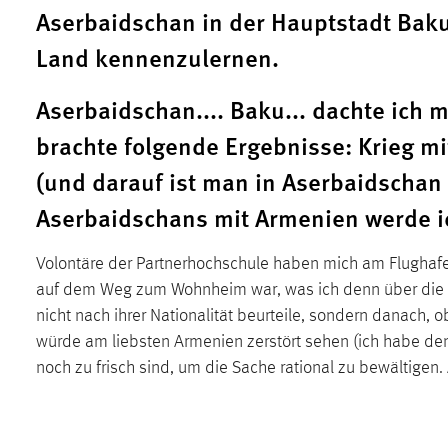
Aserbaidschan in der Hauptstadt Baku 
in diesem Cookie gespeichert, ob man
eingeloggt ist.
Land kennenzulernen.
Sprachpräferenz
Aserbaidschan.... Baku... dachte ich 
brachte folgende Ergebnisse: Krieg m
Name:
site-language-preference
(und darauf ist man in Aserbaidschan 
Zweck:
Das Cookie speichert die gewählte
Sprache der Website.
Aserbaidschans mit Armenien werde ic
Cookie Laufzeit:
30 Tage
Volontäre der Partnerhochschule haben mich am Flughaf
auf dem Weg zum Wohnheim war, was ich denn über die A
Chat
nicht nach ihrer Nationalität beurteile, sondern danach, 
Name:
MibewSessionID, MIBEW_UserID,
würde am liebsten Armenien zerstört sehen (ich habe den
mibew_locale, mibew-chat-frame-style-
noch zu frisch sind, um die Sache rational zu bewältige
5e9dbeb1811c0446
Zweck:
Wird benötigt um die Chatfunktion
nutzen zu können.