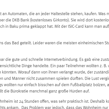
kt an Automaten, die an jeder Haltestelle stehen, kaufen. Was m
ber die DKB Bank (kostenloses Girkonto). Sie wird dort kostenl
 in Baku prima geklappt hat. Mit der ISIC-Card kann man auß
ns das Bad geteilt. Leider waren die meisten einheimischen St
 war die gute und schnelle Internetverbindung. Es gab eine zustä
nsichtliche Dinge handelte. Ein paar Teilnehmer wollten z. B.
 könnten. Worauf dann von ihnen verlangt wurde, der zuständ
en und Männer nicht zusammen spielen dürften. Die Lust vergin
ungs wollten nur einfach bisschen auf dem Fußballplatz bolzen
ellt die Bürokratie manchmal ganz große Hürden auf.
hnheim ist 24 Stunden offen, was sehr praktisch ist. Deshalb k
nachts ankam. Das Problem war jedoch, dass das Wohnheim nur 