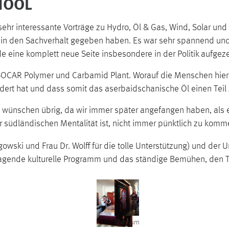
HOOL
sehr interessante Vorträge zu Hydro, Öl & Gas, Wind, Solar un
ck in den Sachverhalt gegeben haben. Es war sehr spannend un
e eine komplett neue Seite insbesondere in der Politik aufgeze
CAR Polymer und Carbamid Plant. Worauf die Menschen hier bes
dert hat und dass somit das aserbaidschanische Öl einen Teil
schen übrig, da wir immer später angefangen haben, als es 
r südländischen Mentalität ist, nicht immer pünktlich zu komm
ski und Frau Dr. Wolff für die tolle Unterstützung) und der Un
orragende kulturelle Programm und das ständige Bemühen, den 
Museumsbesuch