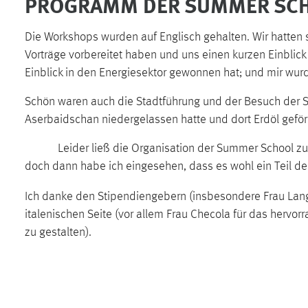
PROGRAMM DER SUMMER SC
Anbieter:
Google Ireland Limited
Die Workshops wurden auf Englisch gehalten. Wir hatten 
Zweck:
Conversion-Tracking
Vorträge vorbereitet haben und uns einen kurzen Einbli
Cookie Laufzeit:
3 Monate
Einblick in den Energiesektor gewonnen hat; und mir wurd
Schön waren auch die Stadtführung und der Besuch der SO
Facebook Pixel
Aserbaidschan niedergelassen hatte und dort Erdöl geför
Name:
_fbp
Leider ließ die Organisation der Summer School zu wün
Anbieter:
Facebook
doch dann habe ich eingesehen, dass es wohl ein Teil de
Zweck:
Conversion-Tracking
Ich danke den Stipendiengebern (insbesondere Frau Langow
Cookie Laufzeit:
3 Monate
italenischen Seite (vor allem Frau Checola für das herv
zu gestalten).
EXTERNE MEDIEN
Um Inhalte von Videoplattformen und Social Media
Plattformen anzeigen zu können, werden von diesen