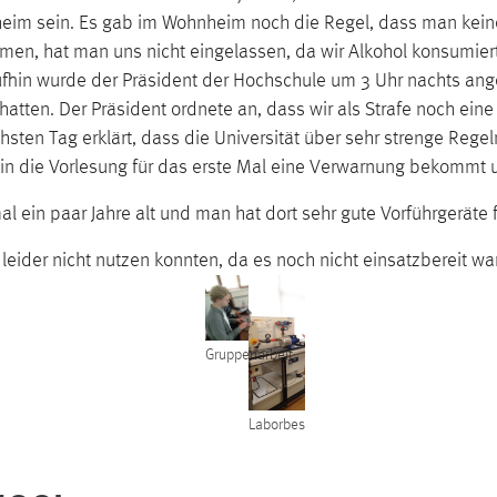
m sein. Es gab im Wohnheim noch die Regel, dass man keinen 
en, hat man uns nicht eingelassen, da wir Alkohol konsumiert 
hin wurde der Präsident der Hochschule um 3 Uhr nachts ange
hatten. Der Präsident ordnete an, dass wir als Strafe noch ei
ten Tag erklärt, dass die Universität über sehr strenge Regel
in die Vorlesung für das erste Mal eine Verwarnung bekommt un
al ein paar Jahre alt und man hat dort sehr gute Vorführgeräte f
ider nicht nutzen konnten, da es noch nicht einsatzbereit wa
Gruppenarbeit
Laborbesichtigung