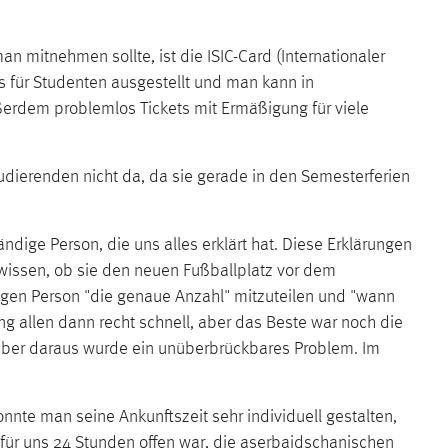
an mitnehmen sollte, ist die ISIC-Card (Internationaler
os für Studenten ausgestellt und man kann in
erdem problemlos Tickets mit Ermäßigung für viele
udierenden nicht da, da sie gerade in den Semesterferien
ndige Person, die uns alles erklärt hat. Diese Erklärungen
 wissen, ob sie den neuen Fußballplatz vor dem
igen Person "die genaue Anzahl" mitzuteilen und "wann
g allen dann recht schnell, aber das Beste war noch die
, aber daraus wurde ein unüberbrückbares Problem. Im
onnte man seine Ankunftszeit sehr individuell gestalten,
für uns 24 Stunden offen war, die aserbaidschanischen