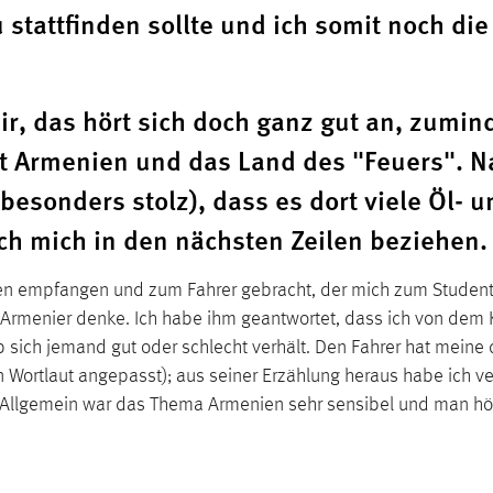
stattfinden sollte und ich somit noch di
mir, das hört sich doch ganz gut an, zumi
it Armenien und das Land des "Feuers". N
besonders stolz), dass es dort viele Öl- u
h mich in den nächsten Zeilen beziehen.
en empfangen und zum Fahrer gebracht, der mich zum Studente
rmenier denke. Ich habe ihm geantwortet, dass ich von dem 
ob sich jemand gut oder schlecht verhält. Den Fahrer hat meine
 Wortlaut angepasst); aus seiner Erzählung heraus habe ich v
n. Allgemein war das Thema Armenien sehr sensibel und man hör