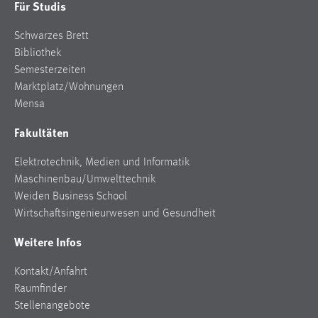
Für Studis
Cookie Laufzeit:
Schwarzes Brett
Max. 13 Monate
Bibliothek
Semesterzeiten
Marktplatz/Wohnungen
MARKETING
Mensa
Marketing Cookies werden von Drittanbietern
Fakultäten
verwendet, um personalisierte Werbung anzuzeigen.
Sie tun dies, indem sie Besucher über Websites
Elektrotechnik, Medien und Informatik
hinweg verfolgen.
Maschinenbau/Umwelttechnik
Weiden Business School
Google Ads
Wirtschaftsingenieurwesen und Gesundheit
Name:
Weitere Infos
_gcl_au
Kontakt/Anfahrt
Anbieter:
Raumfinder
Google Ireland Limited
Stellenangebote
Zweck: