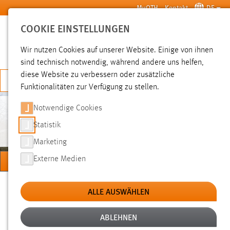
Zum Hauptinhalt springen
MyOTH
Kontakt
DE
COOKIE EINSTELLUNGEN
SUCHE
Wir nutzen Cookies auf unserer Website. Einige von ihnen
sind technisch notwendig, während andere uns helfen,
diese Website zu verbessern oder zusätzliche
JETZT BEWERBEN
Funktionalitäten zur Verfügung zu stellen.
Notwendige Cookies
KUMMETSTEINER
Statistik
Marketing
MENÜ
Externe Medien
Sie sind hier:
Professorinnen und Professoren
ALLE AUSWÄHLEN
Prof. Dr.-Ing. Günter Kummetsteiner
Prof. Dr.-Ing. Günter Kummetsteiner
ABLEHNEN