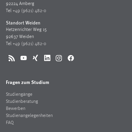
92224 Amberg
Zweck:
Tel
+49 (9621) 482-0
Dieser Cookie ist notwendig um sich an der Website
einloggen zu können.
Standort Weiden
Cookie Laufzeit:
Hetzenrichter Weg 15
24 Stunden
92637 Weiden
Tel
+49 (9621) 482-0
STATISTIK
RSS
YouTube
Xing
LinkedIn
Instagram
Facebook
Statistik Cookies erfassen Informationen anonym.
Diese Informationen helfen uns zu verstehen, wie
Fragen zum Studium
unsere Besucher unsere Website nutzen.
Studiengänge
Matomo
Studienberatung
Name:
Bewerben
_pk_ref, _pk_cvar, _pk_id, _pk_ses
Studienangelegenheiten
FAQ
Zweck:
Zugriffsstatistik