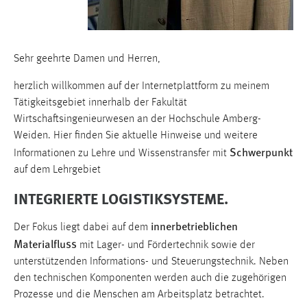
1 Jahr
Performance
Sehr geehrte Damen und Herren,
Name:
herzlich willkommen auf der Internetplattform zu meinem
staticfilecache
Tätigkeitsgebiet innerhalb der Fakultät
Zweck:
Wirtschaftsingenieurwesen an der Hochschule Amberg-
Für performante Seitenauslieferung wird in diesem Cookie
Weiden. Hier finden Sie aktuelle Hinweise und weitere
gespeichert, ob man eingeloggt ist.
Schwerpunkt
Informationen zu Lehre und Wissenstransfer mit
auf dem Lehrgebiet
Sprachpräferenz
INTEGRIERTE LOGISTIKSYSTEME.
Name:
innerbetrieblichen
Der Fokus liegt dabei auf dem
site-language-preference
Materialfluss
mit Lager- und Fördertechnik sowie der
Zweck:
unterstützenden Informations- und Steuerungstechnik. Neben
Das Cookie speichert die gewählte Sprache der Website.
den technischen Komponenten werden auch die zugehörigen
Prozesse und die Menschen am Arbeitsplatz betrachtet.
Cookie Laufzeit: