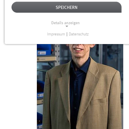
WILLKOMMEN
SPEICHERN
Details anzeigen
Impressum
|
Datenschutz
NOTWENDIGE COOKIES
Notwendige Cookies ermöglichen grundlegende
Funktionen und sind für die einwandfreie Funktion der
Website erforderlich.
Einverständnis
Name:
cookie_consent
Zweck:
Dieser Cookie speichert die ausgewählten Einverständnis-
Optionen des Benutzers
Cookie Laufzeit: