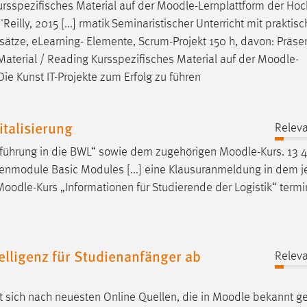
ursspezifisches Material auf der
Moodle
-Lernplattform der Ho
eilly, 2015 [...] rmatik Seminaristischer Unterricht mit praktis
ensätze, eLearning- Elemente, Scrum-Projekt 150 h, davon: Präse
g Material / Reading Kursspezifisches Material auf der
Moodle
-
Die Kunst IT-Projekte zum Erfolg zu führen
talisierung
Releva
nführung in die BWL“ sowie dem zugehörigen
Moodle
-Kurs. 13 4
nmodule Basic Modules [...] eine Klausuranmeldung in dem j
Moodle
-Kurs „Informationen für Studierende der Logistik“ term
lligenz für Studienanfänger ab
Releva
t sich nach neuesten Online Quellen, die in
Moodle
bekannt g