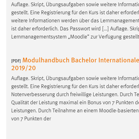
Auflage. Skript, Übungsaufgaben sowie weitere Inform
externen Medien Cookies gesetzt.
gestellt. Eine Registrierung für den Kurs ist daher erford
weitere Informationen werden über das Lernmanagemen
YouTube
ist daher erforderlich. Das Passwort wird [...] Auflage. 
Lernmanagementsystem „
Moodle
“ zur Verfügung gestell
Vimeo
Modulhandbuch Bachelor Internationa
[PDF]
2019/20
Auflage. Skript, Übungsaufgaben sowie weitere Inform
gestellt. Eine Registrierung für den Kurs ist daher erforder
Notenverbesserung durch freiwillige Leistungen. Durch 
Qualität der Leistung maximal ein Bonus von 7 Punkten der
Leistungen. Durch Teilnahme an einem
Moodle
-basierte
von 7 Punkten der