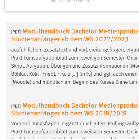
Impressum
|
Datenschutz
NOTWENDIGE COOKIES
Notwendige Cookies ermöglichen grundlegende
Funktionen und sind für die einwandfreie Funktion der
Modulhandbuch Bachelor Medienprodukt
Website erforderlich.
[PDF]
Studienanfänger ab dem WS 2022/2023
Einverständnis
ausführlichem Zusatztext und Vorbereitungsfragen, ergä
Praktikumsaufgabenblatt zum jeweiligen Semester, Online
Name:
cookie_consent
Skript, Aufgaben, Übungen und Zusatzinformationen (
Mo
Zweck:
Dieser Cookie speichert die
Böhlau, Köln · Friedl, F. u. a [...] (in %) und ggf. auch ei
ausgewählten Einverständnis-Optionen
(
Moodle
) und mündlich am Beginn des Kurses Siehe Lernzie
des Benutzers
Cookie Laufzeit:
1 Jahr
Modulhandbuch Bachelor Medienprodukt
[PDF]
Studienanfänger ab dem WS 2018/2019
Performance
Vorberei- tungsfragen, ergänzt durch ältere Prüfungsaufga
Name:
staticfilecache
Praktikumsaufgabenblatt zum jeweiligen Semester, Online
Zweck:
Für performante Seitenauslieferung wird