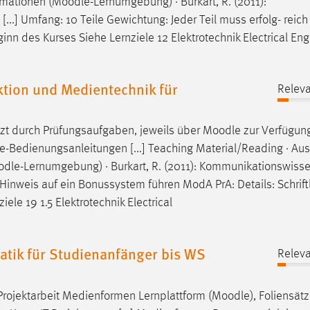
rmationen (
Moodle
-Lernumgebung) · Burkart, R. (2011):
[...] Umfang: 10 Teile Gewichtung: Jeder Teil muss erfolg- reich
nn des Kurses Siehe Lernziele 12 Elektrotechnik Electrical Eng
ion und Medientechnik für
Releva
nzt durch Prüfungsaufgaben, jeweils über
Moodle
zur Verfügung
-Bedienungsanleitungen [...] Teaching Material/Reading · Aus
odle
-Lernumgebung) · Burkart, R. (2011): Kommunikationswisse
nen Hinweis auf ein Bonussystem führen ModA PrA: Details: Schrift
le 19 1.5 Elektrotechnik Electrical
tik für Studienanfänger bis WS
Releva
Projektarbeit Medienformen Lernplattform (
Moodle
), Foliensätz