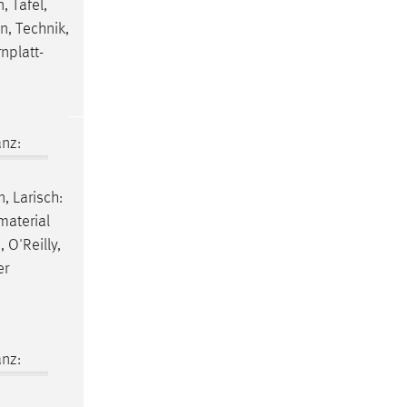
, Tafel,
n, Technik,
nplatt-
nz:
, Larisch:
material
 O'Reilly,
er
nz: