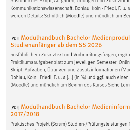
Ausführliches Skript, Aufgaben, Übungen und Zusatzinfo
in diesem Cookie gespeichert, ob man
Kommunikationswissenschaft. Böhlau, Köln · Friedl, F. u. a 
eingeloggt ist.
werden Details: Schriftlich (
Moodle
) und mündlich am Begi
Sprachpräferenz
Modulhandbuch Bachelor Medienprodukt
[PDF]
Name:
site-language-preference
Studienanfänger ab dem SS 2026
Zweck:
Das Cookie speichert die gewählte
ausführlichem Zusatztext und Vorbereitungsfragen, ergä
Sprache der Website.
Praktikumsaufgabenblatt zum jeweiligen Semester, Online
Cookie Laufzeit:
30 Tage
Skript, Aufgaben, Übungen und Zusatzinformationen (
Mo
Böhlau, Köln · Friedl, F. u. a [...] (in %) und ggf. auch ei
Chat
(
Moodle
) und mündlich am Beginn des Kurses Siehe Lernzie
Name:
MibewSessionID, MIBEW_UserID,
mibew_locale, mibew-chat-frame-style-
Modulhandbuch Bachelor Medieninforma
[PDF]
5e9dbeb1811c0446
2017/2018
Zweck:
Wird benötigt um die Chatfunktion
Praktisches Projekt (Scrum) Studien-/Prüfungsleistungen 
nutzen zu können.