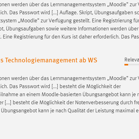
ationen werden über das Lernmanagementsystem „
Moodle
“ zur
erlich. Das Passwort wird [...] Auflage. Skript, Übungsaufgaben s
tsystem „
Moodle
“ zur Verfügung gestellt. Eine Registrierung fü
Skript, Übungsaufgaben sowie weitere Informationen werden übe
t. Eine Registrierung für den Kurs ist daher erforderlich. Das Pa
les Technologiemanagement ab WS
Releva
ationen werden über das Lernmanagementsystem „
Moodle
“ zur
lich. Das Passwort wird [...] besteht die Möglichkeit der
Teilnahme an einem
Moodle
-basierten Übungsangebot kann je 
 [...] besteht die Möglichkeit der Notenverbesserung durch fre
n Übungsangebot kann je nach Qualität der Leistung maximal 