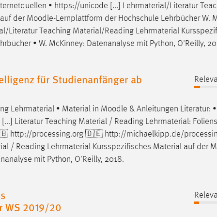
netquellen • https://unicode [...] Lehrmaterial/Literatur Tea
 auf der
Moodle
-Lernplattform der Hochschule Lehrbücher W. 
rial/Literatur Teaching Material/Reading Lehrmaterial Kursspezi
hrbücher • W. McKinney: Datenanalyse mit Python, O'Reilly, 20
lligenz für Studienanfänger ab
Releva
ng Lehrmaterial • Material in
Moodle
& Anleitungen Literatur:
...] Literatur Teaching Material / Reading Lehrmaterial: Folien
🇧 http://processing.org 🇩🇪 http://michaelkipp.de/processi
aterial / Reading Lehrmaterial Kursspezifisches Material auf der
M
nanalyse mit Python, O'Reilly, 2018.
es
Releva
r WS 2019/20