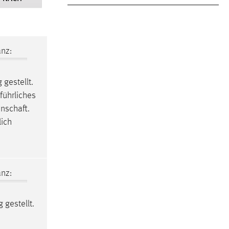
nz:
 gestellt.
führliches
nschaft.
lich
nz:
 gestellt.