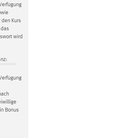
 Verfügung
owie
r den Kurs
r das
sswort wird
nz:
 Verfügung
nach
iwillige
ein Bonus