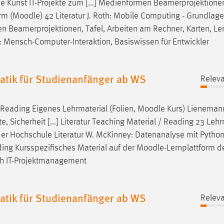
Die Kunst IT-Projekte zum [...] Medienformen Beamerprojektionen
rm (
Moodle
) 42 Literatur J. Roth: Mobile Computing - Grundlage
n Beamerprojektionen, Tafel, Arbeiten am Rechner, Karten, Ler
: Mensch-Computer-Interaktion, Basiswissen für Entwickler
tik für Studienanfänger ab WS
Releva
/ Reading Eigenes Lehrmaterial (Folien,
Moodle
Kurs) Lienemann
e, Sicherheit [...] Literatur Teaching Material / Reading 23 Lehr
der Hochschule Literatur W. McKinney: Datenanalyse mit Python,
ading Kursspezifisches Material auf der
Moodle
-Lernplattform d
uch IT-Projektmanagement
tik für Studienanfänger ab WS
Releva