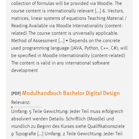
collection of formulas will be provided via
Moodle
. The
Zweck:
course content is internationally relevant [...] 6. Vectors,
Dieser Cookie ist notwendig um sich an der Website
matrices, linear systems of equations Teaching Material /
einloggen zu können.
Reading Available via
Moodle
Internationality (content-
Cookie Laufzeit:
related) The course content is universally applicable.
24 Stunden
Method of Assessment [...] • Depends on the concrete
used programming language (JAVA, Python, C++, C#); will
be specified in
Moodle
Internationality (content-related)
STATISTIK
The content is valid in any international software
development
Statistik Cookies erfassen Informationen anonym.
Diese Informationen helfen uns zu verstehen, wie
unsere Besucher unsere Website nutzen.
Modulhandbuch Bachelor Digital Design
[PDF]
Matomo
Relevanz:
Umfang: 5 Teile Gewichtung: Jeder Teil muss erfolgreich
Name:
absolviert werden Details: Schriftlich (
Moodle
) und
_pk_ref, _pk_cvar, _pk_id, _pk_ses
mündlich zu Beginn des Kurses siehe Qualifikationsziele
Zweck:
9 Typografie [...] Umfang: 2 Teile Gewichtung: Jeder Teil
Zugriffsstatistik