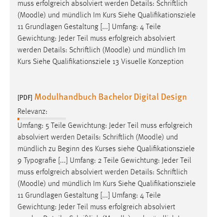
muss erfolgreich absolviert werden Details: Schriftlich
(
Moodle
) und mündlich Im Kurs Siehe Qualifikationsziele
Cookie Laufzeit:
11 Grundlagen Gestaltung [...] Umfang: 4 Teile
Max. 13 Monate
Gewichtung: Jeder Teil muss erfolgreich absolviert
werden Details: Schriftlich (
Moodle
) und mündlich Im
Kurs Siehe Qualifikationsziele 13 Visuelle Konzeption
MARKETING
Marketing Cookies werden von Drittanbietern
verwendet, um personalisierte Werbung anzuzeigen.
Modulhandbuch Bachelor Digital Design
[PDF]
Sie tun dies, indem sie Besucher über Websites
Relevanz:
hinweg verfolgen.
Umfang: 5 Teile Gewichtung: Jeder Teil muss erfolgreich
absolviert werden Details: Schriftlich (
Moodle
) und
Google Ads
mündlich zu Beginn des Kurses siehe Qualifikationsziele
Name:
9 Typografie [...] Umfang: 2 Teile Gewichtung: Jeder Teil
_gcl_au
muss erfolgreich absolviert werden Details: Schriftlich
(
Moodle
) und mündlich Im Kurs Siehe Qualifikationsziele
Anbieter:
11 Grundlagen Gestaltung [...] Umfang: 4 Teile
Google Ireland Limited
Gewichtung: Jeder Teil muss erfolgreich absolviert
Zweck: