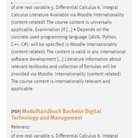
1 Jahr
of one real variable 5. Differential Calculus 6. Integral
Calculus Literature Available via
Moodle
Internationality
Performance
(content-related) The course content is universally
applicable. Examination (If [...] • Depends on the
Name:
concrete used programming language (JAVA, Python,
staticfilecache
C++, C#); will be specified in
Moodle
Internationality
(content-related) The content is valid in any international
Zweck:
software development [...] Literature Information about
Für performante Seitenauslieferung wird in diesem Cookie
relevant textbooks and collection of formulas will be
gespeichert, ob man eingeloggt ist.
provided via
Moodle
. Internationality (content-related)
The course content is internationally relevant and
Sprachpräferenz
applicable
Name:
site-language-preference
Modulhandbuch Bachelor Digital
[PDF]
Zweck:
Technology and Management
Das Cookie speichert die gewählte Sprache der Website.
Relevanz:
Cookie Laufzeit:
of one real variable 5. Differential Calculus 6. Integral