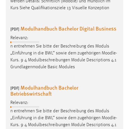
werden Details: Schriftlich (
Moodle
) und mündlich Im
Conversion-Tracking
Kurs Siehe Qualifikationsziele 13 Visuelle Konzeption
Cookie Laufzeit:
3 Monate
Modulhandbuch Bachelor Digital Business
[PDF]
Relevanz:
Facebook Pixel
n entnehmen Sie bitte der Beschreibung des Moduls
Name:
„Einführung in die BWL“ sowie dem zugehörigen
Moodle
-
_fbp
Kurs. 9 4 Modulbeschreibungen Module Descriptions 4.1
Grundlagenmodule Basic Modules
Anbieter:
Facebook
Zweck:
Modulhandbuch Bachelor
[PDF]
Conversion-Tracking
Betriebswirtschaft
Cookie Laufzeit:
Relevanz:
3 Monate
n entnehmen Sie bitte der Beschreibung des Moduls
„Einführung in die BWL“ sowie dem zugehörigen
Moodle
-
Kurs. 9 4 Modulbeschreibungen Module Descriptions 4.1