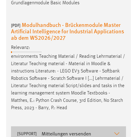
EXTERNE MEDIEN
Grundlagenmodule Basic Modules
Um Inhalte von Videoplattformen und Social Media
Plattformen anzeigen zu können, werden von diesen
Modulhandbuch - Brückenmodule Master
[PDF]
externen Medien Cookies gesetzt.
Artificial Intelligence for Industrial Applications
ab dem WS2026/2027
YouTube
Relevanz:
environments Teaching Material / Reading Lehrmaterial /
Vimeo
Literatur Teaching material - Material in
Moodle
&
instructions Literature: - LEGO EV3 Software - Softbank
Robotics Software - Scratch Software I [...] Lehrmaterial /
Literatur Teaching material Script/slides and tasks in the
learning management system
Moodle
Textbooks -
Matthes, E.: Python Crash Course, 3rd Edition, No Starch
Press, 2023 - Barry, P.: Head
Mitteilungen versenden
[SUPPORT]