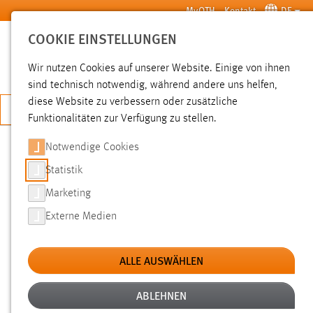
Zum Hauptinhalt springen
MyOTH
Kontakt
DE
COOKIE EINSTELLUNGEN
SUCHE
Wir nutzen Cookies auf unserer Website. Einige von ihnen
sind technisch notwendig, während andere uns helfen,
diese Website zu verbessern oder zusätzliche
JETZT BEWERBEN
Funktionalitäten zur Verfügung zu stellen.
Notwendige Cookies
SUCHE
Statistik
Marketing
FILTER
Externe Medien
Typ
ALLE AUSWÄHLEN
Erstellungsdatum
ABLEHNEN