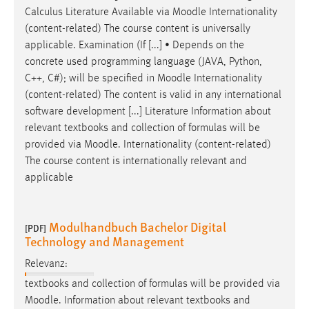
30 Tage
Calculus Literature Available via
Moodle
Internationality
(content-related) The course content is universally
Chat
applicable. Examination (If [...] • Depends on the
concrete used programming language (JAVA, Python,
Name:
C++, C#); will be specified in
Moodle
Internationality
MibewSessionID, MIBEW_UserID, mibew_locale, mibew-
(content-related) The content is valid in any international
chat-frame-style-5e9dbeb1811c0446
software development [...] Literature Information about
Zweck:
relevant textbooks and collection of formulas will be
Wird benötigt um die Chatfunktion nutzen zu können.
provided via
Moodle
. Internationality (content-related)
The course content is internationally relevant and
Cookie Laufzeit:
applicable
MibewSessionID, mibew-chat-frame-style-
5e9dbeb1811c0446 = Sitzungslaufzeit, mibew_locale = 3
Jahre, MIBEW_UserID = 1 Jahr
Modulhandbuch Bachelor Digital
[PDF]
Technology and Management
Login
Relevanz:
Name:
textbooks and collection of formulas will be provided via
fe_user, be_user, be_lastLoginProvider
Moodle
. Information about relevant textbooks and