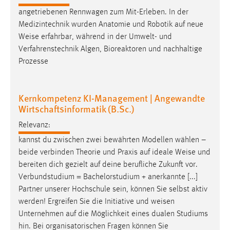
Zweck:
angetriebenen Rennwagen zum Mit-Erleben. In der
Dieser Cookie ist notwendig um sich an der Website
Medizintechnik wurden Anatomie und Robotik auf neue
einloggen zu können.
Weise
erfahrbar, während in der Umwelt- und
Cookie Laufzeit:
Verfahrenstechnik Algen, Bioreaktoren und nachhaltige
24 Stunden
Prozesse
Kernkompetenz KI-Management | Angewandte
STATISTIK
Wirtschaftsinformatik (B.Sc.)
Statistik Cookies erfassen Informationen anonym.
Relevanz:
Diese Informationen helfen uns zu verstehen, wie
kannst du zwischen zwei bewährten Modellen wählen –
unsere Besucher unsere Website nutzen.
beide verbinden Theorie und Praxis auf ideale
Weise
und
bereiten dich gezielt auf deine berufliche Zukunft vor.
Matomo
Verbundstudium = Bachelorstudium + anerkannte [...]
Name:
Partner unserer Hochschule sein, können Sie selbst aktiv
_pk_ref, _pk_cvar, _pk_id, _pk_ses
werden! Ergreifen Sie die Initiative und
weisen
Unternehmen auf die Möglichkeit eines dualen Studiums
Zweck:
hin. Bei organisatorischen Fragen können Sie
Zugriffsstatistik