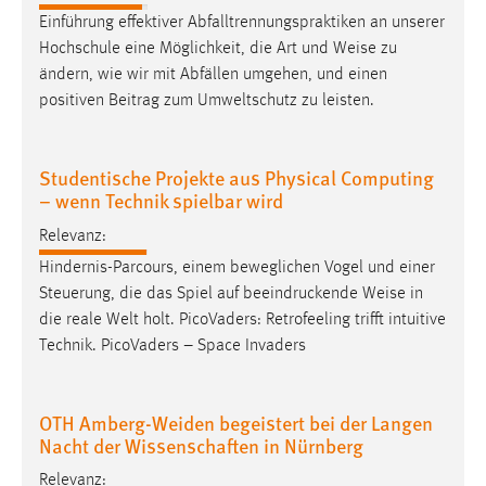
30 Tage
Einführung effektiver Abfalltrennungspraktiken an unserer
Hochschule eine Möglichkeit, die Art und
Weise
zu
Chat
ändern, wie wir mit Abfällen umgehen, und einen
positiven Beitrag zum Umweltschutz zu leisten.
Name:
MibewSessionID, MIBEW_UserID, mibew_locale, mibew-
chat-frame-style-5e9dbeb1811c0446
Studentische Projekte aus Physical Computing
– wenn Technik spielbar wird
Zweck:
Wird benötigt um die Chatfunktion nutzen zu können.
Relevanz:
Cookie Laufzeit:
Hindernis-Parcours, einem beweglichen Vogel und einer
MibewSessionID, mibew-chat-frame-style-
Steuerung, die das Spiel auf beeindruckende
Weise
in
5e9dbeb1811c0446 = Sitzungslaufzeit, mibew_locale = 3
die reale Welt holt. PicoVaders: Retrofeeling trifft intuitive
Jahre, MIBEW_UserID = 1 Jahr
Technik. PicoVaders – Space Invaders
Login
OTH Amberg-Weiden begeistert bei der Langen
Name:
Nacht der Wissenschaften in Nürnberg
fe_user, be_user, be_lastLoginProvider
Relevanz: