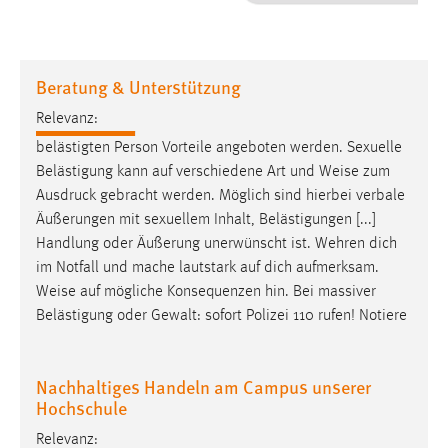
1 Jahr
Performance
Beratung & Unterstützung
Name:
Relevanz:
staticfilecache
belästigten Person Vorteile angeboten werden. Sexuelle
Belästigung kann auf verschiedene Art und
Weise
zum
Zweck:
Ausdruck gebracht werden. Möglich sind hierbei verbale
Für performante Seitenauslieferung wird in diesem Cookie
gespeichert, ob man eingeloggt ist.
Äußerungen mit sexuellem Inhalt, Belästigungen [...]
Handlung oder Äußerung unerwünscht ist. Wehren dich
im Notfall und mache lautstark auf dich aufmerksam.
Sprachpräferenz
Weise
auf mögliche Konsequenzen hin. Bei massiver
Name:
Belästigung oder Gewalt: sofort Polizei 110 rufen! Notiere
site-language-preference
Zweck:
Nachhaltiges Handeln am Campus unserer
Das Cookie speichert die gewählte Sprache der Website.
Hochschule
Cookie Laufzeit:
Relevanz: