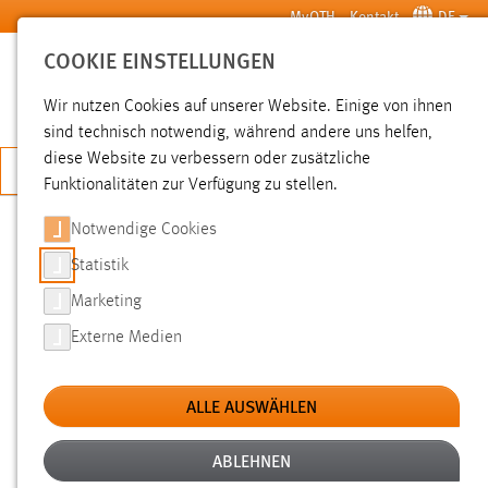
Zum Hauptinhalt springen
MyOTH
Kontakt
DE
COOKIE EINSTELLUNGEN
SUCHE
Wir nutzen Cookies auf unserer Website. Einige von ihnen
sind technisch notwendig, während andere uns helfen,
diese Website zu verbessern oder zusätzliche
JETZT BEWERBEN
Funktionalitäten zur Verfügung zu stellen.
Notwendige Cookies
SUCHE
Statistik
Marketing
FILTER
Externe Medien
Typ
ALLE AUSWÄHLEN
Erstellungsdatum
ABLEHNEN