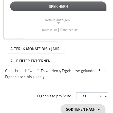
SPEICHERN
Alter
Details anzeigen
SUCHEN
Impressum
|
Datenschutz
NOTWENDIGE COOKIES
TYP: SEITEN
Aktive Filter:
Notwendige Cookies ermöglichen grundlegende
ALTER: 6 MONATE BIS 1 JAHR
Funktionen und sind für die einwandfreie Funktion der
Website erforderlich.
ALLE FILTER ENTFERNEN
Einverständnis
Gesucht nach "weis".
Es wurden 5 Ergebnisse gefunden.
Zeige
Name:
Ergebnisse 1 bis 5 von 5.
cookie_consent
Zweck:
Ergebnisse pro Seite:
Dieser Cookie speichert die ausgewählten Einverständnis-
Optionen des Benutzers
SORTIEREN NACH
Cookie Laufzeit: