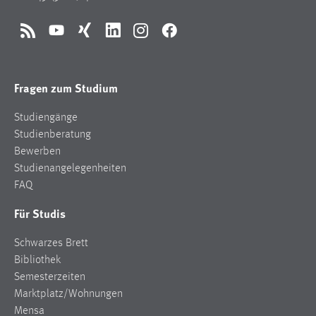
Conversion-Tracking
RSS
YouTube
Xing
LinkedIn
Instagram
Facebook
Cookie Laufzeit:
3 Monate
Fragen zum Studium
Facebook Pixel
Studiengänge
Name:
Studienberatung
_fbp
Bewerben
Anbieter:
Studienangelegenheiten
Facebook
FAQ
Zweck:
Für Studis
Conversion-Tracking
Schwarzes Brett
Cookie Laufzeit:
Bibliothek
3 Monate
Semesterzeiten
Marktplatz/Wohnungen
Mensa