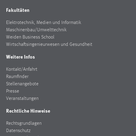
EXTERNE MEDIEN
Fakultäten
Um Inhalte von Videoplattformen und Social Media
Plattformen anzeigen zu können, werden von diesen
Elektrotechnik, Medien und Informatik
externen Medien Cookies gesetzt.
Maschinenbau/Umwelttechnik
Weiden Business School
YouTube
Wirtschaftsingenieurwesen und Gesundheit
Weitere Infos
Vimeo
Kontakt/Anfahrt
Raumfinder
Stellenangebote
Presse
Veranstaltungen
Rechtliche Hinweise
Rechtsgrundlagen
Datenschutz