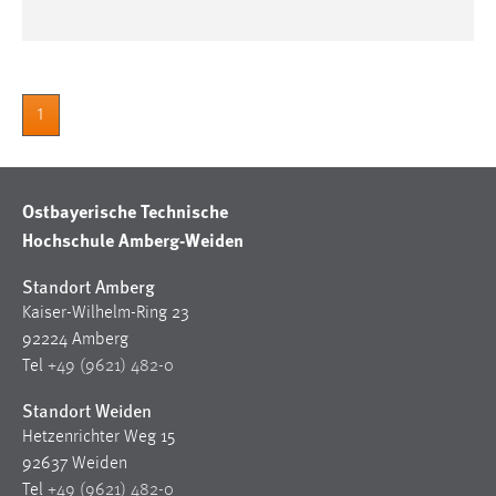
Cookie Laufzeit:
Max. 13 Monate
1
MARKETING
Marketing Cookies werden von Drittanbietern
Ostbayerische Technische
verwendet, um personalisierte Werbung anzuzeigen.
Hochschule Amberg-Weiden
Sie tun dies, indem sie Besucher über Websites
hinweg verfolgen.
Standort Amberg
Kaiser-Wilhelm-Ring 23
Google Ads
92224 Amberg
Name:
Tel
+49 (9621) 482-0
_gcl_au
Standort Weiden
Anbieter:
Hetzenrichter Weg 15
Google Ireland Limited
92637 Weiden
Tel
+49 (9621) 482-0
Zweck: