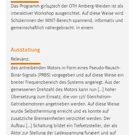
Zweck:
Das Programm girls4tech der OTH Amberg-Weiden ist als
Dieser Cookie ist notwendig um sich an der Website
interaktiver Workshop ausgerichtet. Auf diese
Weise
wird
einloggen zu können.
Schülerinnen der MINT-Bereich spannend, informativ und
gemeinschaftlich nähergebracht. In einem
Cookie Laufzeit:
24 Stunden
Ausstattung
STATISTIK
Relevanz:
des antreibenden Motors in Form eines Pseudo-Rausch-
Statistik Cookies erfassen Informationen anonym.
Binär-Signals (PRBS) vorgegeben und auf diese
Weise
ein
Diese Informationen helfen uns zu verstehen, wie
breiter Frequenzbereich des Systems angeregt. Aus der
unsere Besucher unsere Website nutzen.
gemessenen Drehzahl des Motors kann nun [...] hoher
Übersetzung zum Einsatz, die von 12V Gleichstrom-
Matomo
Getriebemotoren angetrieben werden. Auf diese
Weise
Name:
wurde Selbsthemmung erreicht und es konnte auf
_pk_ref, _pk_cvar, _pk_id, _pk_ses
zusätzliche Bremseinheiten verzichtet werden. Der
Aufbau [...] Schaltung bildet ein Tiefsetzsteller, der als
Zweck:
Aktor zur Stellung der Ladespannung fungiert und auf
Zugriffsstatistik