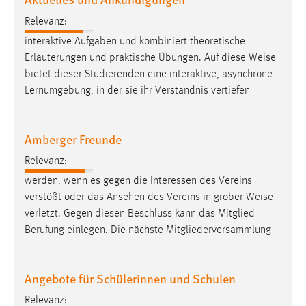
30 Tage
Relevanz:
interaktive Aufgaben und kombiniert theoretische
Chat
Erläuterungen und praktische Übungen. Auf diese
Weise
Name:
bietet dieser Studierenden eine interaktive, asynchrone
MibewSessionID, MIBEW_UserID, mibew_locale, mibew-
Lernumgebung, in der sie ihr Verständnis vertiefen
chat-frame-style-5e9dbeb1811c0446
Zweck:
Amberger Freunde
Wird benötigt um die Chatfunktion nutzen zu können.
Relevanz:
Cookie Laufzeit:
werden, wenn es gegen die Interessen des Vereins
MibewSessionID, mibew-chat-frame-style-
5e9dbeb1811c0446 = Sitzungslaufzeit, mibew_locale = 3
verstößt oder das Ansehen des Vereins in grober
Weise
Jahre, MIBEW_UserID = 1 Jahr
verletzt. Gegen diesen Beschluss kann das Mitglied
Berufung einlegen. Die nächste Mitgliederversammlung
Login
Angebote für Schülerinnen und Schulen
Name:
fe_user, be_user, be_lastLoginProvider
Relevanz: