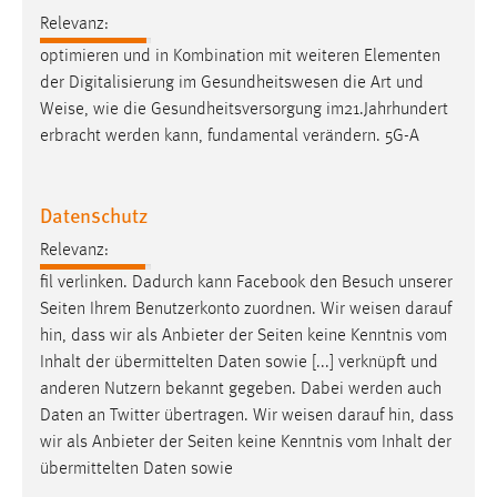
Conversion-Tracking
Relevanz:
optimieren und in Kombination mit weiteren Elementen
Cookie Laufzeit:
der Digitalisierung im Gesundheitswesen die Art und
3 Monate
Weise
, wie die Gesundheitsversorgung im21.Jahrhundert
erbracht werden kann, fundamental verändern. 5G-A
Facebook Pixel
Name:
Datenschutz
_fbp
Relevanz:
Anbieter:
fil verlinken. Dadurch kann Facebook den Besuch unserer
Facebook
Seiten Ihrem Benutzerkonto zuordnen. Wir
weisen
darauf
Zweck:
hin, dass wir als Anbieter der Seiten keine Kenntnis vom
Conversion-Tracking
Inhalt der übermittelten Daten sowie [...] verknüpft und
anderen Nutzern bekannt gegeben. Dabei werden auch
Cookie Laufzeit:
Daten an Twitter übertragen. Wir
weisen
darauf hin, dass
3 Monate
wir als Anbieter der Seiten keine Kenntnis vom Inhalt der
übermittelten Daten sowie