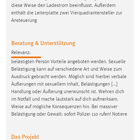
diese
Weise
den Ladestrom beeinflusst. Außerdem
Cookie Laufzeit:
enthält die Leiterplatte zwei Vierquadrantensteller zur
Max. 13 Monate
Ansteuerung
Beratung & Unterstützung
MARKETING
Marketing Cookies werden von Drittanbietern
Relevanz:
verwendet, um personalisierte Werbung anzuzeigen.
belästigten Person Vorteile angeboten werden. Sexuelle
Sie tun dies, indem sie Besucher über Websites
Belästigung kann auf verschiedene Art und
Weise
zum
hinweg verfolgen.
Ausdruck gebracht werden. Möglich sind hierbei verbale
Äußerungen mit sexuellem Inhalt, Belästigungen [...]
Google Ads
Handlung oder Äußerung unerwünscht ist. Wehren dich
im Notfall und mache lautstark auf dich aufmerksam.
Name:
Weise
auf mögliche Konsequenzen hin. Bei massiver
_gcl_au
Belästigung oder Gewalt: sofort Polizei 110 rufen! Notiere
Anbieter:
Google Ireland Limited
Das Projekt
Zweck: