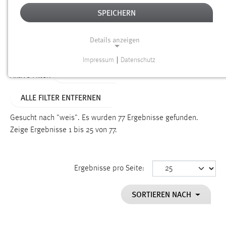
SPEICHERN
Alter
Details anzeigen
SUCHEN
Impressum
|
Datenschutz
NOTWENDIGE COOKIES
TYP: SEITEN
Aktive Filter:
Notwendige Cookies ermöglichen grundlegende
ALLE FILTER ENTFERNEN
Funktionen und sind für die einwandfreie Funktion der
Website erforderlich.
Gesucht nach "weis".
Es wurden 77 Ergebnisse gefunden.
Zeige Ergebnisse 1 bis 25 von 77.
Einverständnis
Name:
cookie_consent
Ergebnisse pro Seite:
Zweck:
SORTIEREN NACH
Dieser Cookie speichert die ausgewählten Einverständnis-
Optionen des Benutzers
Cookie Laufzeit: