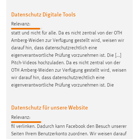
EXTERNE MEDIEN
Um Inhalte von Videoplattformen und Social Media
Datenschutz Digitale Tools
Plattformen anzeigen zu können, werden von diesen
Relevanz:
externen Medien Cookies gesetzt.
statt und nicht für alle. Da es nicht zentral von der OTH
Amberg-Weiden zur Verfügung gestellt wird,
weisen
wir
YouTube
darauf hin, dass datenschutzrechtlich eine
eigenverantwortliche Prüfung vorzunehmen ist. Die [...]
Vimeo
Pitch-Videos hochzuladen. Da es nicht zentral von der
OTH Amberg-Weiden zur Verfügung gestellt wird,
weisen
wir darauf hin, dass datenschutzrechtlich eine
eigenverantwortliche Prüfung vorzunehmen ist. Die
Datenschutz für unsere Website
Relevanz:
fil verlinken. Dadurch kann Facebook den Besuch unserer
Seiten Ihrem Benutzerkonto zuordnen. Wir
weisen
darauf