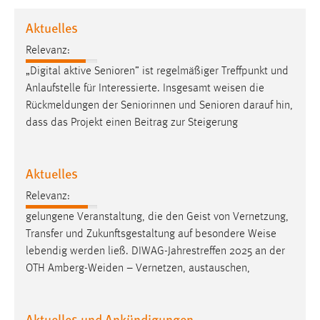
1 Jahr
Aktuelles
Relevanz:
Performance
„Digital aktive Senioren” ist regelmäßiger Treffpunkt und
Name:
Anlaufstelle für Interessierte. Insgesamt
weisen
die
staticfilecache
Rückmeldungen der Seniorinnen und Senioren darauf hin,
dass das Projekt einen Beitrag zur Steigerung
Zweck:
Für performante Seitenauslieferung wird in diesem Cookie
gespeichert, ob man eingeloggt ist.
Aktuelles
Sprachpräferenz
Relevanz:
gelungene Veranstaltung, die den Geist von Vernetzung,
Name:
Transfer und Zukunftsgestaltung auf besondere
Weise
site-language-preference
lebendig werden ließ. DIWAG-Jahrestreffen 2025 an der
Zweck:
OTH Amberg-Weiden – Vernetzen, austauschen,
Das Cookie speichert die gewählte Sprache der Website.
Cookie Laufzeit:
Aktuelles und Ankündigungen