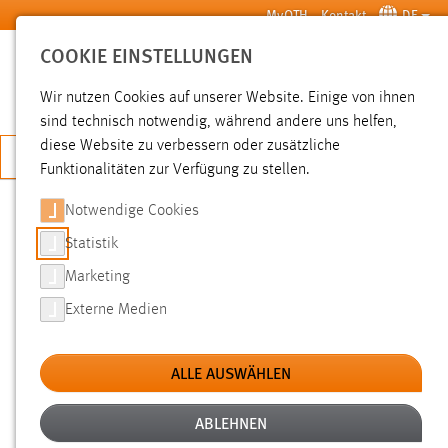
Zum Hauptinhalt springen
MyOTH
Kontakt
DE
COOKIE EINSTELLUNGEN
SUCHE
Wir nutzen Cookies auf unserer Website. Einige von ihnen
sind technisch notwendig, während andere uns helfen,
diese Website zu verbessern oder zusätzliche
JETZT BEWERBEN
Funktionalitäten zur Verfügung zu stellen.
Notwendige Cookies
SUCHE
Statistik
Marketing
FILTER
Externe Medien
Typ
ALLE AUSWÄHLEN
Erstellungsdatum
ABLEHNEN