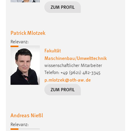
ZUM PROFIL
Conversion-Tracking
Cookie Laufzeit:
3 Monate
Patrick Mlotzek
Facebook Pixel
Relevanz:
Fakultät
Name:
Maschinenbau/Umwelttechnik
_fbp
wissenschaftlicher Mitarbeiter
Anbieter:
Telefon: +49 (9621) 482-3345
Facebook
p.mlotzek
@
oth-aw
.
de
Zweck:
ZUM PROFIL
Conversion-Tracking
Cookie Laufzeit:
3 Monate
Andreas Nießl
Relevanz: