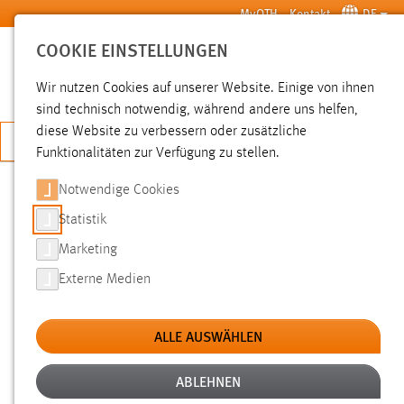
Zum Hauptinhalt springen
MyOTH
Kontakt
DE
COOKIE EINSTELLUNGEN
SUCHE
Wir nutzen Cookies auf unserer Website. Einige von ihnen
sind technisch notwendig, während andere uns helfen,
diese Website zu verbessern oder zusätzliche
JETZT BEWERBEN
Funktionalitäten zur Verfügung zu stellen.
Notwendige Cookies
SUCHE
Statistik
Marketing
FILTER
Externe Medien
Typ
ALLE AUSWÄHLEN
Erstellungsdatum
ABLEHNEN