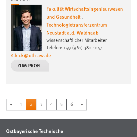
Relevanz:
Fakultät Wirtschaftsingenieurwesen
und Gesundheit
,
Technologietransferzentrum
Neustadt a.d. Waldnaab
wissenschaftlicher Mitarbeiter
Telefon: +49 (961) 382-1047
s.kick
@
oth-aw
.
de
ZUM PROFIL
«
1
2
3
4
5
6
»
Ostbayerische Technische