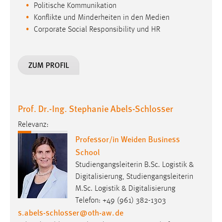
Politische Kommunikation
Zweck:
Konflikte und Minderheiten in den Medien
Dieser Cookie ist notwendig um sich an der Website
einloggen zu können.
Corporate Social Responsibility und HR
Cookie Laufzeit:
24 Stunden
ZUM PROFIL
STATISTIK
Prof. Dr.-Ing. Stephanie Abels-Schlosser
Statistik Cookies erfassen Informationen anonym.
Relevanz:
Diese Informationen helfen uns zu verstehen, wie
Professor/in Weiden Business
unsere Besucher unsere Website nutzen.
School
Matomo
Studiengangsleiterin B.Sc. Logistik &
Digitalisierung, Studiengangsleiterin
Name:
M.Sc. Logistik & Digitalisierung
_pk_ref, _pk_cvar, _pk_id, _pk_ses
Telefon: +49 (961) 382-1303
Zweck:
s.abels-schlosser
@
oth-aw
.
de
Zugriffsstatistik