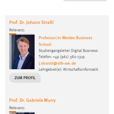
1 Jahr
Performance
Prof. Dr. Johann Straßl
Name:
Relevanz:
staticfilecache
Professor/in Weiden Business
School
Zweck:
Für performante Seitenauslieferung wird in diesem Cookie
Studiengangsleiter Digital Business
gespeichert, ob man eingeloggt ist.
Telefon: +49 (961) 382-1319
j.strassl
@
oth-aw
.
de
Sprachpräferenz
Lehrgebiet(e): Wirtschaftsinformatik
ZUM PROFIL
Name:
site-language-preference
Zweck:
Prof. Dr. Gabriele Murry
Das Cookie speichert die gewählte Sprache der Website.
Relevanz:
Cookie Laufzeit: