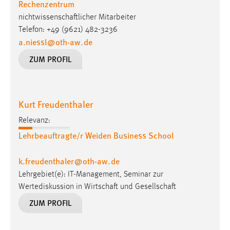
Rechenzentrum
EXTERNE MEDIEN
nichtwissenschaftlicher Mitarbeiter
Um Inhalte von Videoplattformen und Social Media
Telefon: +49 (9621) 482-3236
Plattformen anzeigen zu können, werden von diesen
a.niessl
@
oth-aw
.
de
externen Medien Cookies gesetzt.
ZUM PROFIL
YouTube
Vimeo
Kurt Freudenthaler
Relevanz:
Lehrbeauftragte/r Weiden Business School
k.freudenthaler
@
oth-aw
.
de
Lehrgebiet(e): IT-Management, Seminar zur
Wertediskussion in Wirtschaft und Gesellschaft
ZUM PROFIL