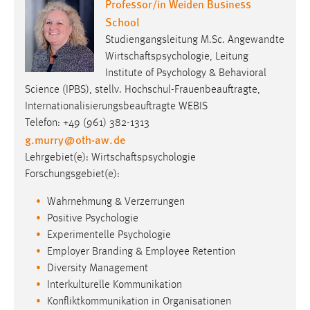
Professor/in Weiden Business
30 Tage
School
Studiengangsleitung M.Sc. Angewandte
Chat
Wirtschaftspsychologie, Leitung
Name:
Institute of Psychology & Behavioral
MibewSessionID, MIBEW_UserID, mibew_locale, mibew-
Science (IPBS), stellv. Hochschul-Frauenbeauftragte,
chat-frame-style-5e9dbeb1811c0446
Internationalisierungsbeauftragte WEBIS
Telefon: +49 (961) 382-1313
Zweck:
g.murry
@
oth-aw
.
de
Wird benötigt um die Chatfunktion nutzen zu können.
Lehrgebiet(e): Wirtschaftspsychologie
Cookie Laufzeit:
Forschungsgebiet(e):
MibewSessionID, mibew-chat-frame-style-
5e9dbeb1811c0446 = Sitzungslaufzeit, mibew_locale = 3
Wahrnehmung & Verzerrungen
Jahre, MIBEW_UserID = 1 Jahr
Positive Psychologie
Experimentelle Psychologie
Login
Employer Branding & Employee Retention
Diversity Management
Name:
Interkulturelle Kommunikation
fe_user, be_user, be_lastLoginProvider
Konfliktkommunikation in Organisationen