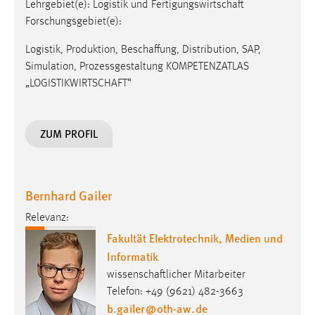
Lehrgebiet(e): Logistik und Fertigungswirtschaft
Forschungsgebiet(e):
Cookie Laufzeit:
Max. 13 Monate
Logistik, Produktion, Beschaffung, Distribution, SAP,
Simulation, Prozessgestaltung KOMPETENZATLAS
„LOGISTIKWIRTSCHAFT“
MARKETING
Marketing Cookies werden von Drittanbietern
ZUM PROFIL
verwendet, um personalisierte Werbung anzuzeigen.
Sie tun dies, indem sie Besucher über Websites
hinweg verfolgen.
Bernhard Gailer
Google Ads
Relevanz:
Name:
Fakultät Elektrotechnik, Medien und
_gcl_au
Informatik
Anbieter:
wissenschaftlicher Mitarbeiter
Google Ireland Limited
Telefon: +49 (9621) 482-3663
b.gailer
@
oth-aw
.
de
Zweck: