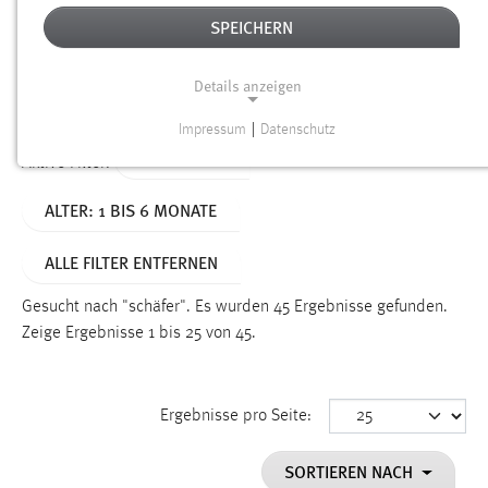
SPEICHERN
Alter
Details anzeigen
SUCHEN
Impressum
|
Datenschutz
NOTWENDIGE COOKIES
TYP: SEITEN
Aktive Filter:
Notwendige Cookies ermöglichen grundlegende
ALTER: 1 BIS 6 MONATE
Funktionen und sind für die einwandfreie Funktion der
Website erforderlich.
ALLE FILTER ENTFERNEN
Einverständnis
Gesucht nach "schäfer".
Es wurden 45 Ergebnisse gefunden.
Name:
Zeige Ergebnisse 1 bis 25 von 45.
cookie_consent
Zweck:
Ergebnisse pro Seite:
Dieser Cookie speichert die ausgewählten Einverständnis-
Optionen des Benutzers
SORTIEREN NACH
Cookie Laufzeit: