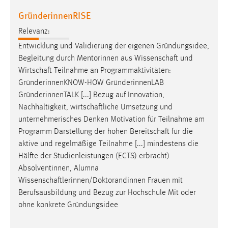
EXTERNE MEDIEN
GründerinnenRISE
Um Inhalte von Videoplattformen und Social Media
Relevanz:
Plattformen anzeigen zu können, werden von diesen
externen Medien Cookies gesetzt.
Entwicklung und Validierung der eigenen Gründungsidee,
Begleitung durch Mentorinnen aus
Wissenschaft
und
YouTube
Wirtschaft
Teilnahme an Programmaktivitäten:
GründerinnenKNOW-HOW GründerinnenLAB
GründerinnenTALK [...] Bezug auf Innovation,
Vimeo
Nachhaltigkeit,
wirtschaftliche
Umsetzung und
unternehmerisches Denken Motivation für Teilnahme am
Programm Darstellung der hohen
Bereitschaft
für die
aktive und regelmäßige Teilnahme [...] mindestens die
Hälfte der Studienleistungen (ECTS) erbracht)
Absolventinnen, Alumna
Wissenschaftlerinnen/Doktorandinnen
Frauen mit
Berufsausbildung und Bezug zur Hochschule Mit oder
ohne konkrete Gründungsidee