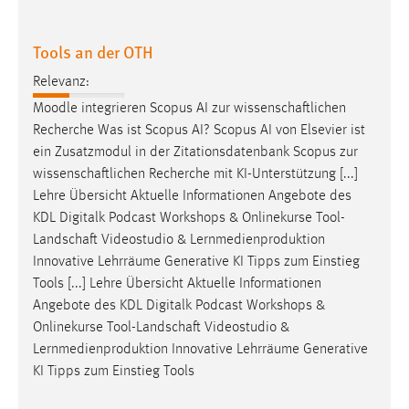
Conversion-Tracking
Tools an der OTH
Cookie Laufzeit:
3 Monate
Relevanz:
Moodle integrieren Scopus AI zur
wissenschaftlichen
Facebook Pixel
Recherche Was ist Scopus AI? Scopus AI von Elsevier ist
ein Zusatzmodul in der Zitationsdatenbank Scopus zur
Name:
wissenschaftlichen
Recherche mit KI-Unterstützung [...]
_fbp
Lehre Übersicht Aktuelle Informationen Angebote des
Anbieter:
KDL Digitalk Podcast Workshops & Onlinekurse
Tool-
Facebook
Landschaft
Videostudio & Lernmedienproduktion
Innovative Lehrräume Generative KI Tipps zum Einstieg
Zweck:
Tools [...] Lehre Übersicht Aktuelle Informationen
Conversion-Tracking
Angebote des KDL Digitalk Podcast Workshops &
Cookie Laufzeit:
Onlinekurse
Tool-Landschaft
Videostudio &
3 Monate
Lernmedienproduktion Innovative Lehrräume Generative
KI Tipps zum Einstieg Tools