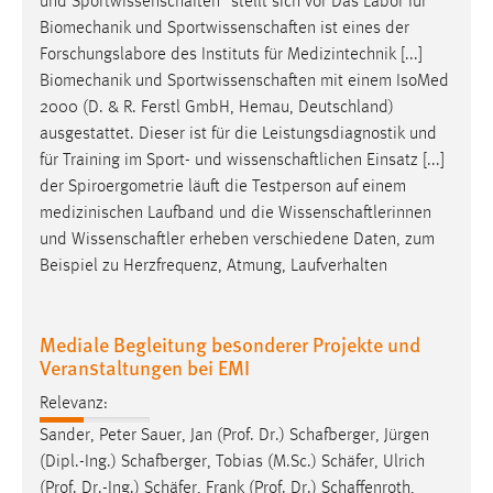
und
Sportwissenschaften
" stellt sich vor Das Labor für
Biomechanik und
Sportwissenschaften
ist eines der
Forschungslabore des Instituts für Medizintechnik [...]
Biomechanik und
Sportwissenschaften
mit einem IsoMed
2000 (D. & R. Ferstl GmbH, Hemau, Deutschland)
ausgestattet. Dieser ist für die Leistungsdiagnostik und
für Training im Sport- und
wissenschaftlichen
Einsatz [...]
der Spiroergometrie läuft die Testperson auf einem
medizinischen Laufband und die
Wissenschaftlerinnen
und
Wissenschaftler
erheben verschiedene Daten, zum
Beispiel zu Herzfrequenz, Atmung, Laufverhalten
Mediale Begleitung besonderer Projekte und
Veranstaltungen bei EMI
Relevanz:
Sander, Peter Sauer, Jan (Prof. Dr.)
Schafberger
, Jürgen
(Dipl.-Ing.)
Schafberger
, Tobias (M.Sc.)
Schäfer
, Ulrich
(Prof. Dr.-Ing.)
Schäfer
, Frank (Prof. Dr.)
Schaffenroth
,