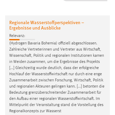
1 Jahr
Performance
Regionale Wasserstoffperspektiven –
Ergebnisse und Ausblicke
Name:
staticfilecache
Relevanz:
(Hydrogen Bavaria Bohemia) offiziell abgeschlossen.
Zweck:
Zahlreiche Vertreterinnen und Vertreter aus
Wirtschaft
,
Für performante Seitenauslieferung wird in diesem Cookie
Wissenschaft
, Politik und regionalen Institutionen kamen
gespeichert, ob man eingeloggt ist.
in Weiden zusammen, um die Ergebnisse des Projekts
[...] Gleichzeitig wurde deutlich, dass der erfolgreiche
Sprachpräferenz
Hochlauf der
Wasserstoffwirtschaft
nur durch eine enge
Zusammenarbeit zwischen Forschung,
Wirtschaft
, Politik
Name:
und regionalen Akteuren gelingen kann. [...] betonten die
site-language-preference
Bedeutung grenzüberschreitender Zusammenarbeit für
Zweck:
den Aufbau einer regionalen
Wasserstoffwirtschaft
. Im
Das Cookie speichert die gewählte Sprache der Website.
Mittelpunkt der Veranstaltung stand die Vorstellung des
Cookie Laufzeit:
Regionalkonzepts zur Wasserst