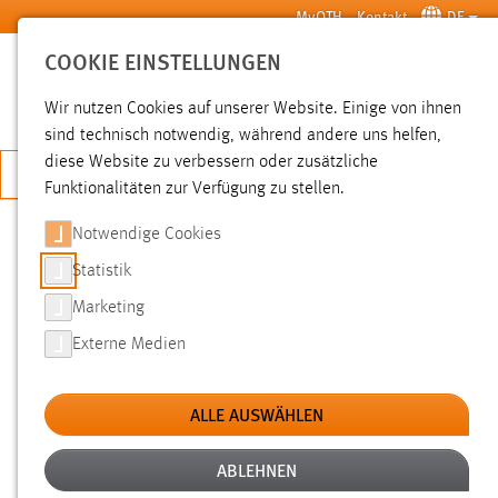
Zum Hauptinhalt springen
MyOTH
Kontakt
DE
COOKIE EINSTELLUNGEN
SUCHE
Wir nutzen Cookies auf unserer Website. Einige von ihnen
sind technisch notwendig, während andere uns helfen,
diese Website zu verbessern oder zusätzliche
JETZT BEWERBEN
Funktionalitäten zur Verfügung zu stellen.
Notwendige Cookies
SUCHE
Statistik
Marketing
FILTER
Externe Medien
Typ
ALLE AUSWÄHLEN
Erstellungsdatum
ABLEHNEN