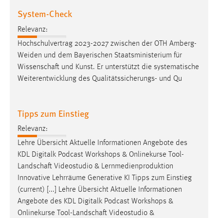
Zweck:
System-Check
Dieser Cookie ist notwendig um sich an der Website
einloggen zu können.
Relevanz:
Hochschulvertrag 2023-2027 zwischen der OTH Amberg-
Cookie Laufzeit:
Weiden und dem Bayerischen Staatsministerium für
24 Stunden
Wissenschaft
und Kunst. Er unterstützt die systematische
Weiterentwicklung des Qualitätssicherungs- und Qu
STATISTIK
Tipps zum Einstieg
Statistik Cookies erfassen Informationen anonym.
Diese Informationen helfen uns zu verstehen, wie
Relevanz:
unsere Besucher unsere Website nutzen.
Lehre Übersicht Aktuelle Informationen Angebote des
KDL Digitalk Podcast Workshops & Onlinekurse
Tool-
Matomo
Landschaft
Videostudio & Lernmedienproduktion
Name:
Innovative Lehrräume Generative KI Tipps zum Einstieg
_pk_ref, _pk_cvar, _pk_id, _pk_ses
(current) [...] Lehre Übersicht Aktuelle Informationen
Angebote des KDL Digitalk Podcast Workshops &
Zweck:
Onlinekurse
Tool-Landschaft
Videostudio &
Zugriffsstatistik