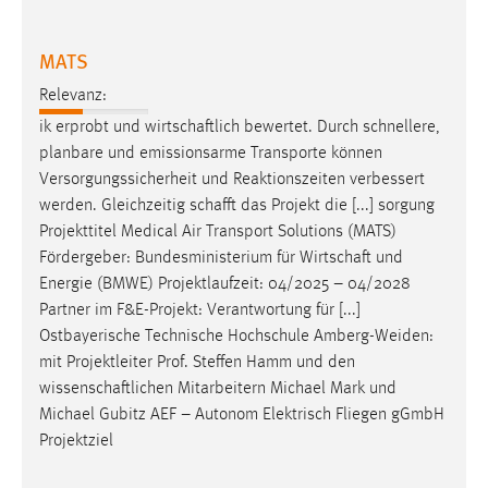
30 Tage
MATS
Chat
Relevanz:
Name:
ik erprobt und
wirtschaftlich
bewertet. Durch schnellere,
MibewSessionID, MIBEW_UserID, mibew_locale, mibew-
planbare und emissionsarme Transporte können
chat-frame-style-5e9dbeb1811c0446
Versorgungssicherheit und Reaktionszeiten verbessert
Zweck:
werden. Gleichzeitig
schafft
das Projekt die [...] sorgung
Wird benötigt um die Chatfunktion nutzen zu können.
Projekttitel Medical Air Transport Solutions (MATS)
Fördergeber: Bundesministerium für
Wirtschaft
und
Cookie Laufzeit:
Energie (BMWE) Projektlaufzeit: 04/2025 – 04/2028
MibewSessionID, mibew-chat-frame-style-
Partner im F&E-Projekt: Verantwortung für [...]
5e9dbeb1811c0446 = Sitzungslaufzeit, mibew_locale = 3
Jahre, MIBEW_UserID = 1 Jahr
Ostbayerische Technische Hochschule Amberg-Weiden:
mit Projektleiter Prof. Steffen Hamm und den
wissenschaftlichen
Mitarbeitern Michael Mark und
Login
Michael Gubitz AEF – Autonom Elektrisch Fliegen gGmbH
Name:
Projektziel
fe_user, be_user, be_lastLoginProvider