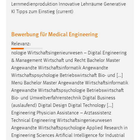
Lernmedienproduktion Innovative Lehrräume Generative
Cookie Laufzeit:
KI Tipps zum Einstieg (current)
Max. 13 Monate
Bewerbung für Medical Engineering
MARKETING
Relevanz:
Marketing Cookies werden von Drittanbietern
nologie
Wirtschaftsingenieurwesen
– Digital Engineering
verwendet, um personalisierte Werbung anzuzeigen.
& Management
Wirtschaft
und Recht Bachelor Master
Sie tun dies, indem sie Besucher über Websites
Angewandte
Wirtschaftsinformatik
Angewandte
hinweg verfolgen.
Wirtschaftspsychologie
Betriebswirtschaft
Bio- und [...]
Menü Bachelor Master Angewandte
Wirtschaftsinformatik
Google Ads
Angewandte
Wirtschaftspsychologie
Betriebswirtschaft
Bio- und Umweltverfahrenstechnik Digital Business
Name:
(auslaufend) Digital Design Digital Technology [...]
_gcl_au
Engineering Physician Assistance – Arztassistenz
Technical Engineering
Wirtschaftsingenieurwesen
Anbieter:
Google Ireland Limited
Angewandte
Wirtschaftspsychologie
Applied Research in
Engineering Sciences Artificial Intelligence for Industrial
Zweck: