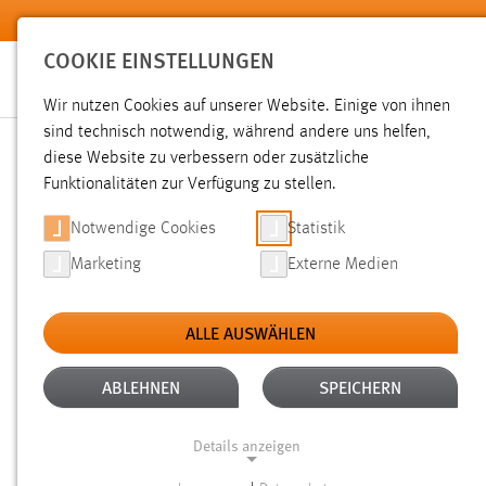
Zum Hauptinhalt springen
COOKIE EINSTELLUNGEN
Wir nutzen Cookies auf unserer Website. Einige von ihnen
sind technisch notwendig, während andere uns helfen,
diese Website zu verbessern oder zusätzliche
SUCHE
Funktionalitäten zur Verfügung zu stellen.
Notwendige Cookies
Statistik
Marketing
Externe Medien
ALLE AUSWÄHLEN
TYP: SEITEN
ALTER: ÜBER EIN JAHR
Aktive Filter:
ABLEHNEN
SPEICHERN
Gesucht nach "schäfer".
Es wurden 1029 Ergebnisse gefun
Details anzeigen