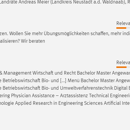
 Landräte Andreas Meier (Landkreis Neustadt a.d. Waldnaab), 
Releva
etzen. Wollen Sie mehr Übungsmöglichkeiten
schaffen
, mehr ind
lisieren? Wir beraten
Releva
g & Management
Wirtschaft
und Recht Bachelor Master Angewa
e
Betriebswirtschaft
Bio- und [...] Menü Bachelor Master Ange
e
Betriebswirtschaft
Bio- und Umweltverfahrenstechnik Digital 
neering Physician Assistance – Arztassistenz Technical Engineer
hologie
Applied Research in Engineering Sciences Artificial Inte