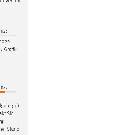
ungen für
nz:
2022
/ Grafik:
nz:
lgebirge)
akt Sie
rg
len Stand