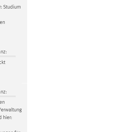
er: Studium
ten
nz:
ckt
nz:
ien
 Verwaltung
 hier: