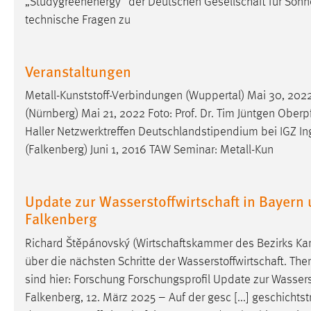
„Studygreenenergy” der Deutschen
Gesellschaft
für Sonn
Anbieter:
Google Ireland Limited
technische Fragen zu
Zweck:
Conversion-Tracking
Cookie Laufzeit:
Veranstaltungen
3 Monate
Metall-Kunststoff-Verbindungen (Wuppertal) Mai 30, 202
Facebook Pixel
(Nürnberg) Mai 21, 2022 Foto: Prof. Dr. Tim Jüntgen Oberpfa
Haller Netzwerktreffen Deutschlandstipendium bei IGZ
In
Name:
_fbp
(Falkenberg) Juni 1, 2016 TAW Seminar: Metall-Kun
Anbieter:
Facebook
Zweck:
Conversion-Tracking
Update zur Wasserstoffwirtschaft in Bayern
Falkenberg
Cookie Laufzeit:
3 Monate
Richard Štěpánovský (
Wirtschaftskammer
des Bezirks Kar
über die nächsten Schritte der
Wasserstoffwirtschaft
. The
EXTERNE MEDIEN
sind hier: Forschung Forschungsprofil Update zur
Wassers
Um Inhalte von Videoplattformen und Social Media
Falkenberg, 12. März 2025 – Auf der gesc [...] geschicht
Plattformen anzeigen zu können, werden von diesen