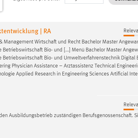
tentwicklung | RA
Releva
g & Management
Wirtschaft
und Recht Bachelor Master Angewa
e
Betriebswirtschaft
Bio- und [...] Menü Bachelor Master Ange
e
Betriebswirtschaft
Bio- und Umweltverfahrenstechnik Digital 
neering Physician Assistance – Arztassistenz Technical Engineer
hologie
Applied Research in Engineering Sciences Artificial Inte
Releva
r den Ausbildungsbetrieb zuständigen
Berufsgenossenschaft
. 