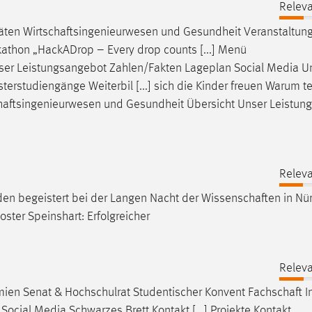
Releva
täten
Wirtschaftsingenieurwesen
und Gesundheit Veranstaltun
thon „HackADrop – Every drop counts [...] Menü
ser Leistungsangebot Zahlen/Fakten Lageplan Social Media U
rstudiengänge Weiterbil [...] sich die Kinder freuen Warum 
haftsingenieurwesen
und Gesundheit Übersicht Unser Leistun
Releva
den begeistert bei der Langen Nacht der
Wissenschaften
in Nü
ster Speinshart: Erfolgreicher
Releva
mien Senat & Hochschulrat Studentischer Konvent
Fachschaft
I
ocial Media Schwarzes Brett Kontakt [...] Projekte Kontakt