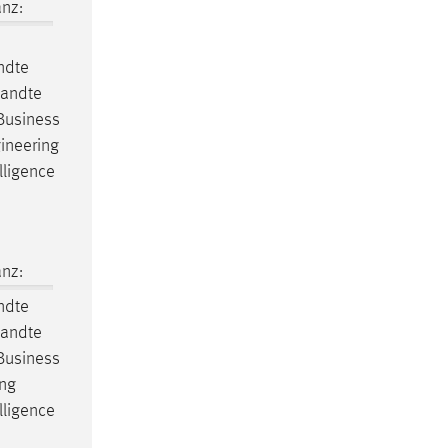
nz:
ndte
wandte
Business
gineering
lligence
nz:
ndte
wandte
Business
ing
lligence