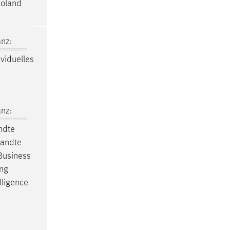
Roland
nz:
ividuelles
nz:
ndte
wandte
Business
ing
lligence