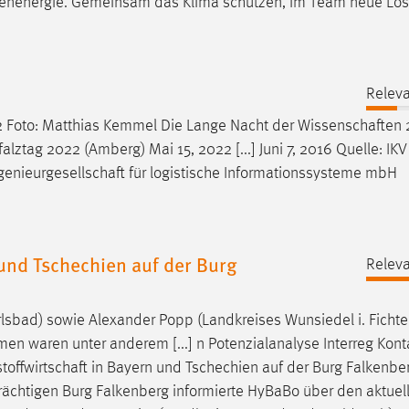
enenergie. Gemeinsam das Klima schützen, im Team neue Lös
Releva
2 Foto: Matthias Kemmel Die Lange Nacht der
Wissenschaften
lztag 2022 (Amberg) Mai 15, 2022 [...] Juni 7, 2016 Quelle: IKV 
genieurgesellschaft
für logistische Informationssysteme mbH
 und Tschechien auf der Burg
Releva
lsbad) sowie Alexander Popp (Landkreises Wunsiedel i. Fichte
men waren unter anderem [...] n Potenzialanalyse Interreg Kont
toffwirtschaft
in Bayern und Tschechien auf der Burg Falkenbe
strächtigen Burg Falkenberg informierte HyBaBo über den aktuel