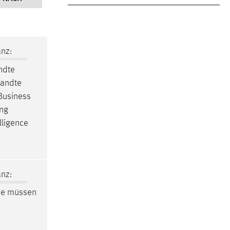
nz:
ndte
wandte
Business
ing
lligence
nz:
Sie müssen