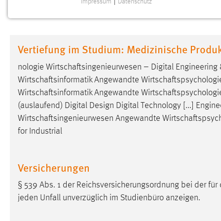
Impressum
|
Datenschutz
NOTWENDIGE COOKIES
Notwendige Cookies ermöglichen grundlegende
Funktionen und sind für die einwandfreie Funktion der
Vertiefung im Studium: Medizinische Produk
Website erforderlich.
nologie
Wirtschaftsingenieurwesen
– Digital Engineerin
Einverständnis
Wirtschaftsinformatik
Angewandte
Wirtschaftspsychologi
Wirtschaftsinformatik
Angewandte
Wirtschaftspsychologi
Name:
cookie_consent
(auslaufend) Digital Design Digital Technology [...] Engi
Zweck:
Dieser Cookie speichert die
Wirtschaftsingenieurwesen
Angewandte
Wirtschaftspsyc
ausgewählten Einverständnis-Optionen
for Industrial
des Benutzers
Cookie Laufzeit:
1 Jahr
Versicherungen
Performance
§ 539 Abs. 1 der Reichsversicherungsordnung bei der fü
jeden Unfall unverzüglich im Studienbüro anzeigen.
Name:
staticfilecache
Zweck:
Für performante Seitenauslieferung wird