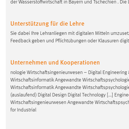
der
Wasserstoffwirtschaft
in Bayern und Tschechien . Die
externen Medien Cookies gesetzt.
YouTube
Unterstützung für die Lehre
Sie dabei Ihre Lehranliegen mit digitalen Mitteln umzus
Vimeo
Feedback geben und Pflichtübungen oder Klausuren digita
Unternehmen und Kooperationen
nologie
Wirtschaftsingenieurwesen
– Digital Engineerin
Wirtschaftsinformatik
Angewandte
Wirtschaftspsychologi
Wirtschaftsinformatik
Angewandte
Wirtschaftspsychologi
(auslaufend) Digital Design Digital Technology [...] Engi
Wirtschaftsingenieurwesen
Angewandte
Wirtschaftspsyc
for Industrial