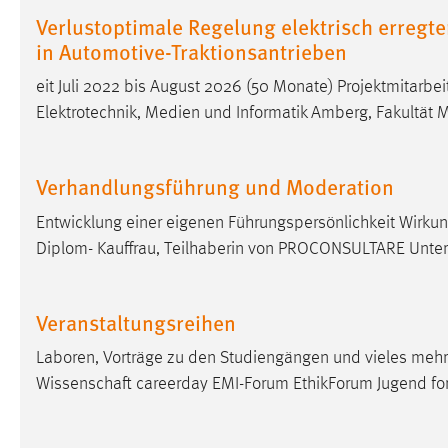
in diesem Cookie gespeichert, ob man
Verlustoptimale Regelung elektrisch erreg
eingeloggt ist.
in Automotive-Traktionsantrieben
eit Juli 2022 bis August 2026 (50 Monate) Projektmitarbei
Sprachpräferenz
Elektrotechnik, Medien und Informatik Amberg, Fakultät
Name:
site-language-preference
Zweck:
Das Cookie speichert die gewählte
Verhandlungsführung und Moderation
Sprache der Website.
Entwicklung einer eigenen Führungspersönlichkeit Wirk
Cookie Laufzeit:
30 Tage
Diplom- Kauffrau, Teilhaberin von PROCONSULTARE Untern
Chat
Veranstaltungsreihen
Name:
MibewSessionID, MIBEW_UserID,
mibew_locale, mibew-chat-frame-style-
Laboren, Vorträge zu den Studiengängen und vieles mehr
5e9dbeb1811c0446
Wissenschaft
careerday EMI-Forum EthikForum Jugend for
Zweck:
Wird benötigt um die Chatfunktion
nutzen zu können.