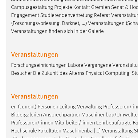
Campusgestaltung Projekte Kontakt Gremien Senat & Hoc
Matomo
Engagement Studierendenvertretung Referat Veranstaltung
(Forschungsvorlesung, Darknet, ...) Veranstaltungen (
Scha
Name:
_pk_ref, _pk_cvar, _pk_id, _pk_ses
Veranstaltungen finden sich in der Galerie
Zweck:
Zugriffsstatistik
Cookie Laufzeit:
Max. 13 Monate
Veranstaltungen
Forschungseinrichtungen Labore Vergangene Veranstaltu
MARKETING
Besucher Die Zukunft des Alterns Physical Computing: St
Marketing Cookies werden von Drittanbietern
verwendet, um personalisierte Werbung anzuzeigen.
Veranstaltungen
Sie tun dies, indem sie Besucher über Websites
hinweg verfolgen.
en (current) Personen Leitung Verwaltung Professoren/-i
Bildergalerien Ansprechpartner Maschinenbau/Umwelttechni
Google Ads
Professoren/-innen Mitarbeiter/-innen Lehrbeauftragte
Fa
Hochschule Fakultäten Maschinenba [...] Veranstaltung
Name:
_gcl_au