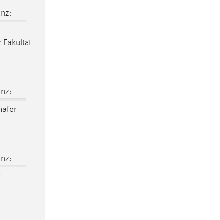
nz:
 Fakultät
nz:
häfer
nz:
r