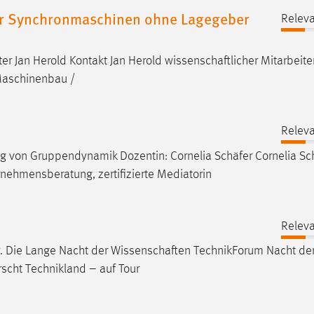
ter Synchronmaschinen ohne Lagegeber
Releva
ter Jan Herold Kontakt Jan Herold
wissenschaftlicher
Mitarbeiter
 Maschinenbau /
Releva
ung von Gruppendynamik Dozentin: Cornelia
Schäfer
Cornelia
Sc
ehmensberatung, zertifizierte Mediatorin
Releva
. Die Lange Nacht der
Wissenschaften
TechnikForum Nacht de
scht Technikland – auf Tour