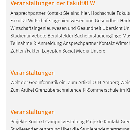
Veranstaltungen der Fakultät WI
Cookie Laufzeit:
MibewSessionID, mibew-chat-frame-
Ansprechpartner Kontakt Sie sind hier: Hochschule Fakul
style-5e9dbeb1811c0446 =
Sitzungslaufzeit, mibew_locale = 3
Fakultät
Wirtschaftsingenieurwesen
und Gesundheit Hacka
Jahre, MIBEW_UserID = 1 Jahr
Wirtschaftsingenieurwesen
und Gesundheit Übersicht Un
Studienangebote Berufsfelder Bachelorstudiengänge Maste
Login
Teilnahme & Anmeldung Ansprechpartner Kontakt
Wirtsc
Zahlen/Fakten Lageplan Social Media Unsere
Name:
fe_user, be_user, be_lastLoginProvider
Zweck:
Dieser Cookie ist notwendig um sich an
Veranstaltungen
der Website einloggen zu können.
Cookie Laufzeit:
24 Stunden
Welt der Geoinformatik ein. Zum Artikel OTH Amberg-Wei
Zum Artikel Grenzüberschreitende KI-Sommerschule im Klo
STATISTIK
Veranstaltungen
Statistik Cookies erfassen Informationen anonym.
Diese Informationen helfen uns zu verstehen, wie
Projekte Kontakt Campusgestaltung Projekte Kontakt Gre
unsere Besucher unsere Website nutzen.
Studierendenvertretung Über die Studierendenvertretung S