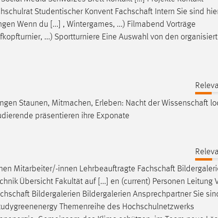
hschulrat Studentischer Konvent
Fachschaft
Intern Sie sind hi
en Wenn du [...] , Wintergames, ...) Filmabend Vorträge
fkopfturnier
, ...) Sportturniere Eine Auswahl von den organisier
Releva
ngen Staunen, Mitmachen, Erleben: Nacht der
Wissenschaft
lo
udierende präsentieren ihre Exponate
Releva
nnen Mitarbeiter/-innen Lehrbeauftragte
Fachschaft
Bildergaler
k Übersicht Fakultät auf [...] en (current) Personen Leitung
chschaft
Bildergalerien Bildergalerien Ansprechpartner Sie sind
 Studygreenenergy Themenreihe des Hochschulnetzwerks