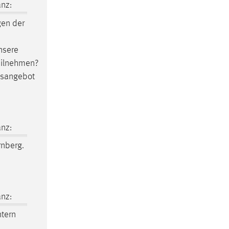
nz:
gen der
nsere
teilnehmen?
gsangebot
nz:
rnberg.
nz:
ntern