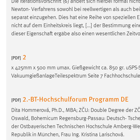
Die Iterationsvorschrift (6) ändert sich hierbei formal nic
Anbieter:
Google Ireland Limited
Newton- Verfahrens sowohl bei reellwertigen als auch
separat einzugehen. Dies hat eine Reihe von speziellen
E
Zweck:
Conversion-Tracking
nicht auf dem Einheitskreis liegt, [...] der Bestimmung ei
Cookie Laufzeit:
3 Monate
dieser
Eigenschaft
ergäbe also einen wesentlichen Zeitvo
Facebook Pixel
2
[PDF]
Name:
_fbp
x 425mm x 500 mm umax. Gießgewicht ca. 850 gr. uSPS-S
Anbieter:
Facebook
VakuumgießanlageTeilespektrum Seite 7 Fachhochschul
Zweck:
Conversion-Tracking
Cookie Laufzeit:
2.-BT-Hochschulforum Programm DE
3 Monate
[PDF]
Dita Hommerová, Ph.D., MBA; ZČU: Double Degree der ZČ
Oswald, Bohemicum Regensburg-Passau: Deutsch- Tschech
EXTERNE MEDIEN
der Ostbayerischen Technischen Hochschule Amberg-We
Um Inhalte von Videoplattformen und Social Media
Republik in München, Frau Ing. Kristina Larischová.
Plattformen anzeigen zu können, werden von diesen