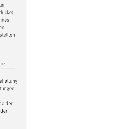
er
tlücke)
eines
den
stellten
nz:
behaltung
stungen
de der
 der