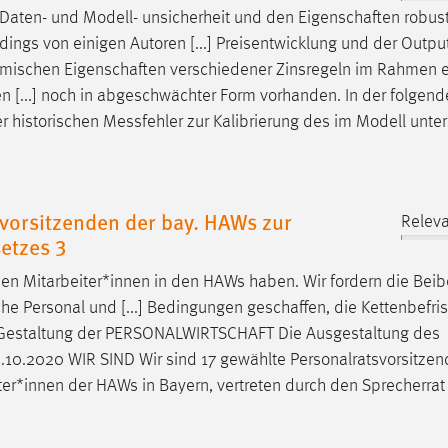
 Daten- und Modell- unsicherheit und den
Eigenschaften
robust
dings von einigen Autoren [...] Preisentwicklung und der Outpu
nomischen
Eigenschaften
verschiedener Zinsregeln im Rahmen 
n [...] noch in abgeschwächter Form vorhanden. In der folgen
r historischen Messfehler zur Kalibrierung des im Modell unter
vorsitzenden der bay. HAWs zur
Releva
etzes 3
hen
Mitarbeiter*innen in den HAWs haben. Wir fordern die Bei
che
Personal und [...] Bedingungen
geschaffen
, die Kettenbefri
.Gestaltung der
PERSONALWIRTSCHAFT
Die Ausgestaltung des
23.10.2020 WIR SIND Wir sind 17 gewählte Personalratsvorsitzen
er*innen der HAWs in Bayern, vertreten durch den Sprecherrat