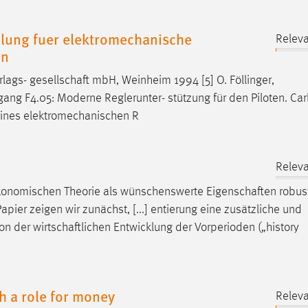
elung fuer elektromechanische
Releva
en
rlags-
gesellschaft
mbH, Weinheim 1994 [5] O. Föllinger,
gang F4.05: Moderne Reglerunter- stützung für den Piloten.
Car
eines elektromechanischen R
Releva
konomischen Theorie als wünschenswerte
Eigenschaften
robus
ier zeigen wir zunächst, [...] entierung eine zusätzliche und
von der
wirtschaftlichen
Entwicklung der Vorperioden („history
h a role for money
Releva