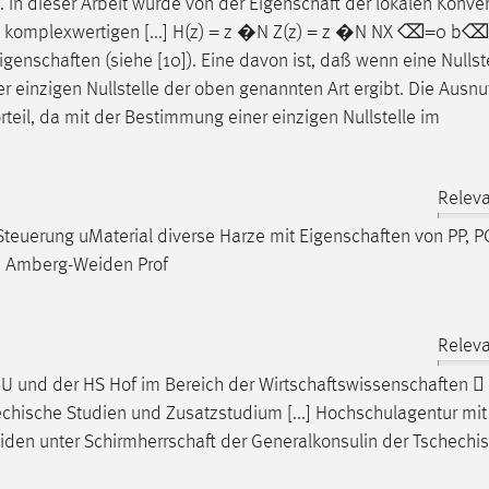
ht. In dieser Arbeit wurde von der
Eigenschaft
der lokalen Konve
 bei komplexwertigen [...] H(z) = z �N Z(z) = z �N NX ⌫=0 
igenschaften
(siehe [10]). Eine davon ist, daß wenn eine Null
ner einzigen Nullstelle der oben genannten Art ergibt. Die Ausn
rteil, da mit der Bestimmung einer einzigen Nullstelle im
Releva
teuerung uMaterial diverse Harze mit
Eigenschaften
von PP, PC
e Amberg-Weiden Prof
Releva
U und der HS Hof im Bereich der
Wirtschaftswissenschaften
 
ische Studien und Zusatzstudium [...] Hochschulagentur mit
iden unter
Schirmherrschaft
der Generalkonsulin der Tschechi