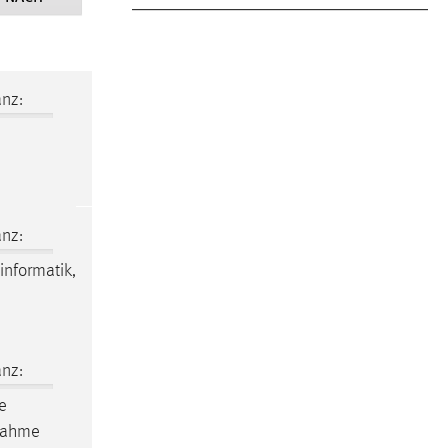
nz:
nz:
informatik
,
nz:
e
nnahme