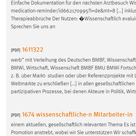
Einfache Dokumentation für den nächsten Arztbesuch
Wi
in diesem Cookie gespeichert, ob man
medication-reminder/id662170995?l=de&mt=8 [...] inklu
eingeloggt ist.
Therapieabbrüche Der Nutzen: �
Wissenschaftlich
evalui
Sprechen Sie uns an
Sprachpräferenz
Name:
site-language-preference
1611322
[PDF]
Zweck:
Das Cookie speichert die gewählte
Sprache der Website.
werb“ mit Verleihung des Deutschen BMBF,
Wissenschaft
BMWi,
Wirtschaft
,
Wissenschaft
BMBF BMU BMWi Fortschrei
Cookie Laufzeit:
30 Tage
z. B. über Markt- studien oder über Referenzprojekte mit
Weltmärkte zu erschließen [...] in allen
gesellschaftlichen
Chat
partizipativen Prozesse, bei denen Akteure in Politik,
Wirt
Name:
MibewSessionID, MIBEW_UserID,
mibew_locale, mibew-chat-frame-style-
1674 wissenschaftliche-n Mitarbeiter-in
5e9dbeb1811c0446
[PDF]
einem aktuellen,
gesellschaftlich
relevanten Thema Es ist
Zweck:
Wird benötigt um die Chatfunktion
nutzen zu können.
Promotion anstrebt, wobei wir Sie unterstützen Wir
schaff