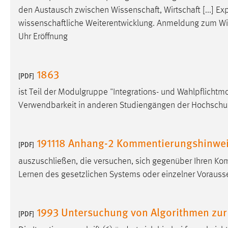
den Austausch zwischen
Wissenschaft
, Wirtschaft [...] 
Matomo
wissenschaftliche
Weiterentwicklung. Anmeldung zum
Wi
Uhr Eröffnung
Name:
_pk_ref, _pk_cvar, _pk_id, _pk_ses
Zweck:
Zugriffsstatistik
1863
[PDF]
Cookie Laufzeit:
Max. 13 Monate
ist Teil der Modulgruppe "Integrations- und Wahlpflich
Verwendbarkeit in anderen Studiengängen der Hochschule 
MARKETING
Marketing Cookies werden von Drittanbietern
191118 Anhang-2 Kommentierungshinwe
[PDF]
verwendet, um personalisierte Werbung anzuzeigen.
auszuschließen, die versuchen, sich gegenüber Ihren Kom
Sie tun dies, indem sie Besucher über Websites
Lernen des gesetzlichen Systems oder einzelner Vorauss
hinweg verfolgen.
Google Ads
1993 Untersuchung von Algorithmen zur
[PDF]
Name:
_gcl_au