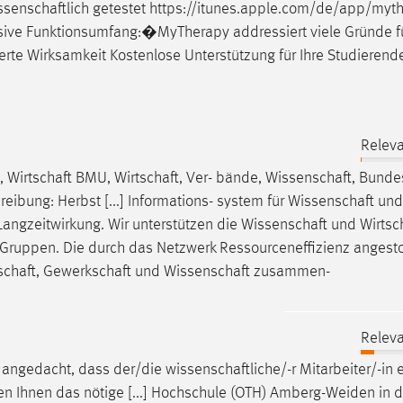
ssenschaftlich
getestet https://itunes.apple.com/de/app/myt
sive Funktionsumfang:�MyTherapy addressiert viele Gründe f
erte Wirksamkeit Kostenlose Unterstützung für Ihre Studierend
Releva
,
Wirtschaft
BMU,
Wirtschaft
, Ver- bände,
Wissenschaft
, Bunde
bung: Herbst [...] Informations- system für
Wissenschaft
un
 Langzeitwirkung. Wir unterstützen die
Wissenschaft
und
Wirtsc
Gruppen. Die durch das Netzwerk Ressourceneffizienz angest
schaft
,
Gewerkschaft
und
Wissenschaft
zusammen-
Releva
 angedacht, dass der/die
wissenschaftliche/-r
Mitarbeiter/-in 
en
Ihnen das nötige [...] Hochschule (OTH) Amberg-Weiden in d