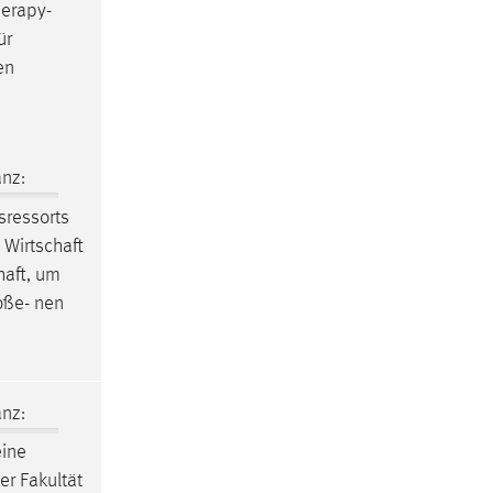
herapy-
ür
en
nz:
sressorts
d
Wirtschaft
haft
, um
oße- nen
nz:
eine
er Fakultät