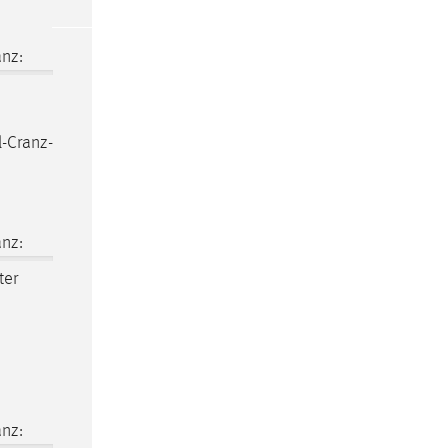
nz:
l-Cranz-
nz:
ter
nz: