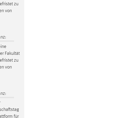
fristet zu
en von
nz:
eine
er Fakultät
fristet zu
en von
nz:
r
schaftstag
attform für