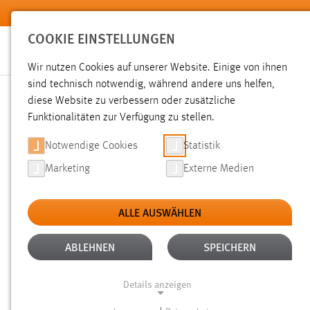
Zum Hauptinhalt springen
COOKIE EINSTELLUNGEN
Wir nutzen Cookies auf unserer Website. Einige von ihnen
sind technisch notwendig, während andere uns helfen,
diese Website zu verbessern oder zusätzliche
SUCHE
Funktionalitäten zur Verfügung zu stellen.
Notwendige Cookies
Statistik
Marketing
Externe Medien
ALLE AUSWÄHLEN
ALTER: ÜBER EIN JAHR
ALLE FILTER EN
Aktive Filter:
ABLEHNEN
SPEICHERN
Gesucht nach "schäfer".
Es wurden 3389 Ergebnisse gefun
Details anzeigen