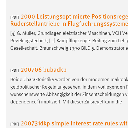
externen Medien Cookies gesetzt.
2000 Leistungsoptimierte Positionsreg
[PDF]
YouTube
Ruderstellantriebe in Flugfuehrungssystem
[4] G. Müller, Grundlagen elektrischer Maschinen, VCH Ve
Vimeo
Regelungstechnik, [...] Kampfflugzeuge. Beitrag zum Lehr
Gesell-schaft
, Braunschweig 1990 BILD 5: Demonstrator 
200706 bubadkp
[PDF]
Beide Charakteristika werden von der modernen makroö
geldpolitischer Regeln angesehen. In dem vorliegenden Pap
wünschenswerte Abhängigkeit der Zinsentscheidungen 
dependence“) impliziert. Mit dieser Zinsregel kann die
200731dkp simple interest rate rules wit
[PDF]