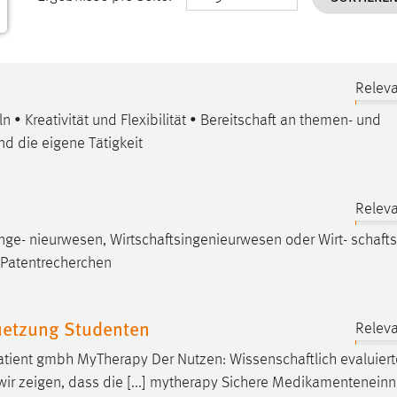
Releva
• Kreativität und Flexibilität •
Bereitschaft
an themen- und
d die eigene Tätigkeit
Releva
inge- nieurwesen,
Wirtschaftsingenieurwesen
oder Wirt-
schafts
t Patentrecherchen
tuetzung Studenten
Releva
rtpatient gmbh MyTherapy Der Nutzen:
Wissenschaftlich
evaluiert
n wir zeigen, dass die [...] mytherapy Sichere Medikamentenei