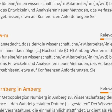
e für eine/einen
wissenschaftliche/-n
Mitarbeiter/-in (m/w/d) be
 das Entwickeln und Analysieren neuer Methoden, das Verfass
Ergebnissen, etwa auf Konferenzen Anforderungen: Sie
 w-m
Releva
 angedacht, dass der/die
wissenschaftliche/-r
Mitarbeiter/-in 
en
Ihnen das nötige [...] Hochschule (OTH) Amberg-Weiden in d
e für eine/einen
wissenschaftliche/-n
Mitarbeiter/-in (m/w/d) be
 das Entwickeln und Analysieren neuer Methoden, das Verfass
Ergebnissen, etwa auf Konferenzen Anforderungen: Sie
ürnberg in Amberg
Releva
 Metropolregion Nürnberg in Amberg 18.
Wissenschaftstag
de
e – den Wandel gestalten Datum: [...] gestalten“ Der
Wissen
 Veranstaltung, die einmal jährlich stattfindet. Er dient als Pl