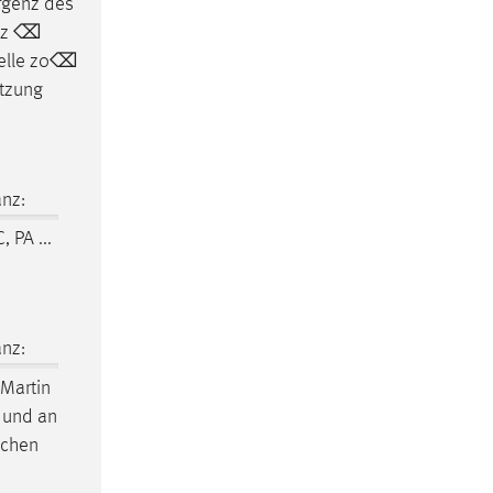
rgenz des
b⌫z ⌫
stelle z0⌫
utzung
nz:
, PA ...
nz:
Martin
 und an
schen