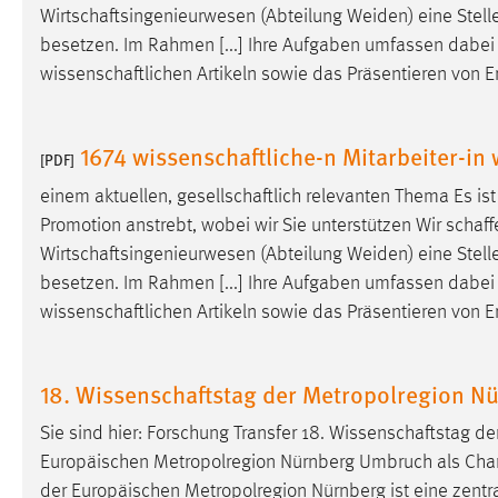
Wirtschaftsingenieurwesen
(Abteilung Weiden) eine Stell
Cookie Laufzeit:
MibewSessionID, mibew-chat-frame-
besetzen. Im Rahmen [...] Ihre Aufgaben umfassen dabei
style-5e9dbeb1811c0446 =
Sitzungslaufzeit, mibew_locale = 3
wissenschaftlichen
Artikeln sowie das Präsentieren von 
Jahre, MIBEW_UserID = 1 Jahr
1674 wissenschaftliche-n Mitarbeiter-in
[PDF]
Login
einem aktuellen,
gesellschaftlich
relevanten Thema Es ist
Name:
fe_user, be_user, be_lastLoginProvider
Promotion anstrebt, wobei wir Sie unterstützen Wir
schaff
Zweck:
Dieser Cookie ist notwendig um sich an
Wirtschaftsingenieurwesen
(Abteilung Weiden) eine Stell
der Website einloggen zu können.
besetzen. Im Rahmen [...] Ihre Aufgaben umfassen dabei
wissenschaftlichen
Artikeln sowie das Präsentieren von 
Cookie Laufzeit:
24 Stunden
18. Wissenschaftstag der Metropolregion N
STATISTIK
Sie sind hier: Forschung Transfer 18.
Wissenschaftstag
der
Statistik Cookies erfassen Informationen anonym.
Europäischen Metropolregion Nürnberg Umbruch als Chanc
Diese Informationen helfen uns zu verstehen, wie
der Europäischen Metropolregion Nürnberg ist eine zentrale
unsere Besucher unsere Website nutzen.