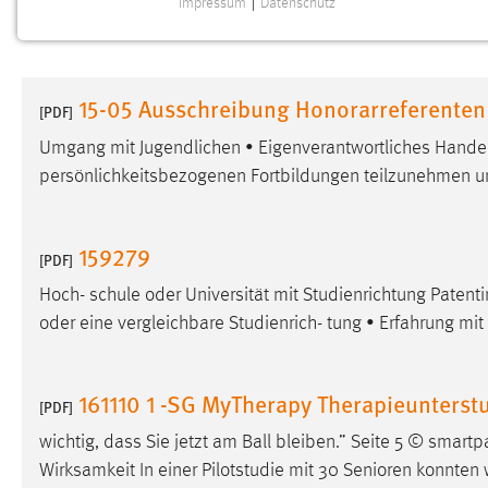
Impressum
|
Datenschutz
NOTWENDIGE COOKIES
Notwendige Cookies ermöglichen grundlegende
Funktionen und sind für die einwandfreie Funktion der
15-05 Ausschreibung Honorarreferenten
Website erforderlich.
[PDF]
Umgang mit Jugendlichen • Eigenverantwortliches Handeln 
Einverständnis
persönlichkeitsbezogenen Fortbildungen teilzunehmen un
Name:
cookie_consent
Zweck:
Dieser Cookie speichert die
159279
[PDF]
ausgewählten Einverständnis-Optionen
des Benutzers
Hoch- schule oder Universität mit Studienrichtung Patent
oder eine vergleichbare Studienrich- tung • Erfahrung mi
Cookie Laufzeit:
1 Jahr
Performance
161110 1 -SG MyTherapy Therapieunters
[PDF]
Name:
wichtig, dass Sie jetzt am Ball bleiben.” Seite 5 © sma
staticfilecache
Wirksamkeit In einer Pilotstudie mit 30 Senioren konnte
Zweck:
Für performante Seitenauslieferung wird