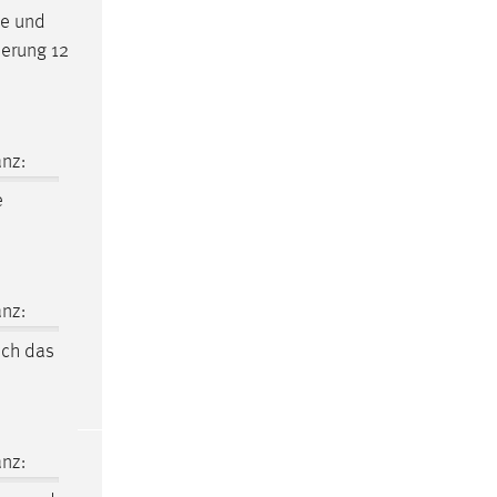
he und
ierung 12
nz:
e
nz:
ich das
nz: