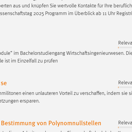
Experten aus und knüpfen Sie wertvolle Kontakte für Ihre beruflic
ssenschaftstag
2025 Programm im Überblick ab 11 Uhr Registr
Releva
tmodule“ im Bachelorstudiengang
Wirtschaftsingenieurwesen
. Di
ist im Einzelfall zu prüfen
ise
Releva
militonen einen unlauteren Vorteil zu
verschaffen
, indem sie s
etzungen ersparen.
 Bestimmung von Polynomnullstellen
Releva