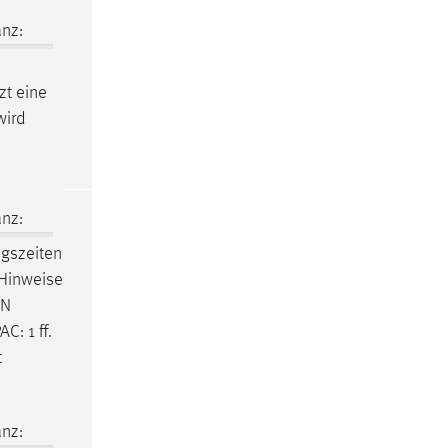
nz:
zt eine
wird
nz:
ngszeiten
 Hinweise
AN
C: 1 ff.
t
nz: