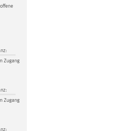
offene
nz:
m Zugang
nz:
m Zugang
nz: