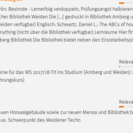
in: Bestnote - Lernerfolg verdoppeln, Prüfungsangst halbieren 
cher
Bibliothek
Weiden Die [...] gedruckt in
Bibliothek
Amberg 
iden verfügbar) Englisch: Schwartz, Daniel L.: The ABCs of ho
Anything (nicht über die
Bibliothek
verfügbar) Lernräume Hier fi
mberg
Bibliothek
Die
Bibliothek
bietet neben den Einzelarbeitsp
Releva
ine für das WS 2017/18 Fit ins Studium (Amberg und Weiden) 
ührungskurs)
Releva
neuen Hörsaalgebäude sowie zur neuen Mensa und
Bibliothek
b
us. Schwerpunkt des Weidener Techn