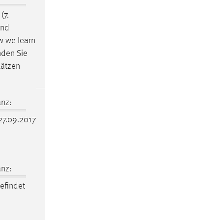
(7.
und
w we learn
nden Sie
lätzen
nz:
27.09.2017
nz:
efindet