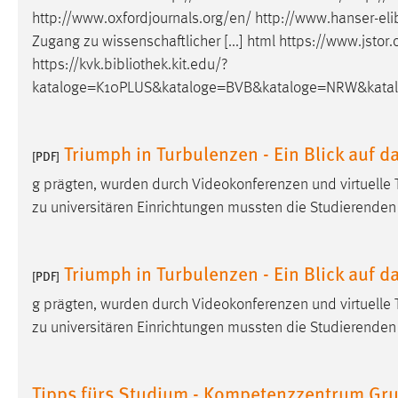
http://www.oxfordjournals.org/en/ http://www.hanser-el
Cookie Laufzeit:
MibewSessionID, mibew-chat-frame-
style-5e9dbeb1811c0446 =
Zugang zu wissenschaftlicher [...] html https://www.jsto
Sitzungslaufzeit, mibew_locale = 3
https://kvk.
bibliothek
.kit.edu/?
Jahre, MIBEW_UserID = 1 Jahr
kataloge=K10PLUS&kataloge=BVB&kataloge=NRW&kata
Login
Triumph in Turbulenzen - Ein Blick auf 
[PDF]
Name:
fe_user, be_user, be_lastLoginProvider
g prägten, wurden durch Videokonferenzen und virtuelle 
Zweck:
Dieser Cookie ist notwendig um sich an
zu universitären Einrichtungen mussten die Studierenden
der Website einloggen zu können.
Cookie Laufzeit:
24 Stunden
Triumph in Turbulenzen - Ein Blick auf 
[PDF]
g prägten, wurden durch Videokonferenzen und virtuelle 
STATISTIK
zu universitären Einrichtungen mussten die Studierenden
Statistik Cookies erfassen Informationen anonym.
Diese Informationen helfen uns zu verstehen, wie
Tipps fürs Studium - Kompetenzzentrum Gr
unsere Besucher unsere Website nutzen.