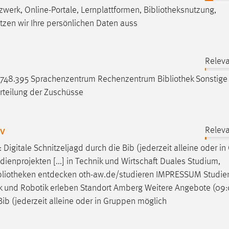
erk, Online-Portale, Lernplattformen,
Bibliotheksnutzung
,
zen wir Ihre persönlichen Daten auss
Releva
RO: 748.395 Sprachenzentrum Rechenzentrum
Bibliothek
Sonstige 
teilung der Zuschüsse
iv
Releva
Digitale Schnitzeljagd durch die Bib (jederzeit alleine oder i
ienprojekten [...] in Technik und Wirtschaft Duales Studium,
bliotheken
entdecken oth-aw.de/studieren IMPRESSUM Studie
k und Robotik erleben Standort Amberg Weitere Angebote (09:
ib (jederzeit alleine oder in Gruppen möglich