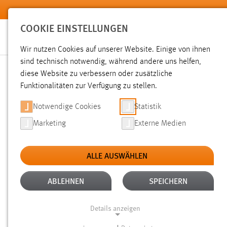
Zum Hauptinhalt springen
COOKIE EINSTELLUNGEN
Wir nutzen Cookies auf unserer Website. Einige von ihnen
sind technisch notwendig, während andere uns helfen,
diese Website zu verbessern oder zusätzliche
SUCHE
Funktionalitäten zur Verfügung zu stellen.
Notwendige Cookies
Statistik
Marketing
Externe Medien
ALLE AUSWÄHLEN
ALTER: ÜBER EIN JAHR
ALLE FILTER EN
Aktive Filter:
ABLEHNEN
SPEICHERN
Gesucht nach "bibliothek".
Es wurden 539 Ergebnisse gefu
Details anzeigen