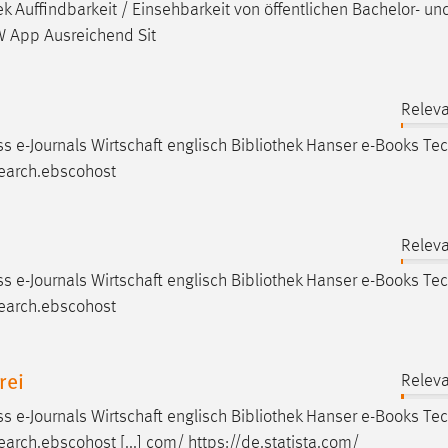
ek
Auffindbarkeit / Einsehbarkeit von öffentlichen Bachelor- un
W App Ausreichend Sit
Releva
ss e-Journals Wirtschaft englisch
Bibliothek
Hanser e-Books Tec
search.ebscohost
Releva
ss e-Journals Wirtschaft englisch
Bibliothek
Hanser e-Books Tec
search.ebscohost
rei
Releva
ss e-Journals Wirtschaft englisch
Bibliothek
Hanser e-Books Tec
arch.ebscohost [...] com/ https://de.statista.com/