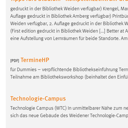
gedruckt in der
Bibliothek
Weiden verfügbar) Krengel, Mart
Matomo
Auflage gedruckt in
Bibliothek
Amberg verfügbar) Printbü
Name:
Weiden verfügbar, 2. Auflage gedruckt in der
Bibliothek
We
_pk_ref, _pk_cvar, _pk_id, _pk_ses
(First edition gedruckt in
Bibliothek
Weiden [...] Better at 
Zweck:
Zugriffsstatistik
eine Aufstellung von Lernräumen für beide Standorte. A
Cookie Laufzeit:
Max. 13 Monate
TermineHP
[PDF]
MARKETING
für Dummies – verpflichtende
Bibliothekseinführung
Term
Teilnahme am
Bibliotheksworkshop
(beinhaltet den Einf
Marketing Cookies werden von Drittanbietern
verwendet, um personalisierte Werbung anzuzeigen.
Sie tun dies, indem sie Besucher über Websites
Technologie-Campus
hinweg verfolgen.
Technologie Campus (WTC) In unmittelbarer Nähe zum 
Google Ads
sich das neue Gebäude des Weidener Technologie-Camp
Name:
_gcl_au