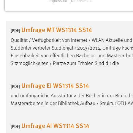
Impressum
|
Datenschutz
NOTWENDIGE COOKIES
Notwendige Cookies ermöglichen grundlegende
Funktionen und sind für die einwandfreie Funktion der
Umfrage MT WS1314 SS14
Website erforderlich.
[PDF]
Qualität / Verfügbarkeit von Internet / WLAN Aktuelle un
Einverständnis
Studentenvertreter Studienjahr 2013/2014, Umfrage Fachsc
Einsehbarkeit von öffentlichen Bachelor- und Masterarbei
Name:
cookie_consent
Sitzmöglichkeiten / Plätze zum Erholen Sind dir die
Zweck:
Dieser Cookie speichert die
ausgewählten Einverständnis-Optionen
des Benutzers
Umfrage EI WS1314 SS14
[PDF]
Cookie Laufzeit:
1 Jahr
und umfangreiche Ausstattung der Bücher in der
Biblioth
Masterarbeiten in der
Bibliothek
Aufbau / Struktur OTH-A
Performance
Name:
staticfilecache
Umfrage AI WS1314 SS14
[PDF]
Zweck:
Für performante Seitenauslieferung wird