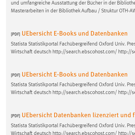
und umfangreiche Ausstattung der Bücher in der
Biblioth
in diesem Cookie gespeichert, ob man
Masterarbeiten in der
Bibliothek
Aufbau / Struktur OTH-A
eingeloggt ist.
Sprachpräferenz
UEbersicht E-Books und Datenbanken
[PDF]
Name:
site-language-preference
Statista Statistikportal Fachübergreifend Oxford Univ. Pre
Wirtschaft deutsch http://search.ebscohost.com/ http://
Zweck:
Das Cookie speichert die gewählte
Sprache der Website.
Cookie Laufzeit:
30 Tage
UEbersicht E-Books und Datenbanken
[PDF]
Statista Statistikportal Fachübergreifend Oxford Univ. Pre
Chat
Wirtschaft deutsch http://search.ebscohost.com/ http://
Name:
MibewSessionID, MIBEW_UserID,
mibew_locale, mibew-chat-frame-style-
UEbersicht Datenbanken lizenziert und f
5e9dbeb1811c0446
[PDF]
Zweck:
Wird benötigt um die Chatfunktion
Statista Statistikportal Fachübergreifend Oxford Univ. Pre
nutzen zu können.
Wirtschaft deutsch http://search.ebscohost.com/ http://se