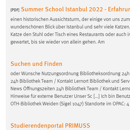
Anbieter:
Google Ireland Limited
Summer School Istanbul 2022 - Erfahru
[PDF]
Zweck:
Conversion-Tracking
einen historischen Aussichtsturm, der einige von uns zu
wunderschönen Blick über Istanbul und sehr viele Katzen. Ka
Cookie Laufzeit:
3 Monate
Katze den Stuhl oder Tisch eines Restaurants oder auch i
gewartet, bis sie wieder von allein gehen. Am
Facebook Pixel
Name:
_fbp
Suchen und Finden
Anbieter:
Facebook
oder Wünsche Nutzungsordnung
Bibliotheksordnung
24
Zweck:
Conversion-Tracking
24h
Bibliothek
Team / Kontakt Lernort
Bibliothek
und Servi
News Öffnungszeiten 24h
Bibliothek
Team / Kontakt Lern
Cookie Laufzeit:
3 Monate
Hinweise für externe Benutzer Unser Sc [...] Ich bin Benut
OTH-
Bibliothek
Weiden (Sigel 1047) Standorte im OPAC: 4 
EXTERNE MEDIEN
Um Inhalte von Videoplattformen und Social Media
Studierendenportal PRIMUSS
Plattformen anzeigen zu können, werden von diesen