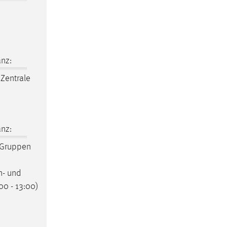
nz:
Zentrale
nz:
n Gruppen
n- und
00 - 13:00)