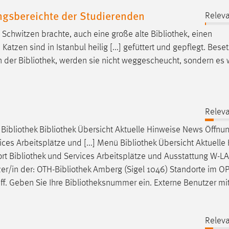
ngsbereichte der Studierenden
Releva
m Schwitzen brachte, auch eine große alte
Bibliothek
, einen
tzen sind in Istanbul heilig [...] gefüttert und gepflegt. Beset
n der
Bibliothek
, werden sie nicht weggescheucht, sondern es 
Releva
h
Bibliothek
Bibliothek
Übersicht Aktuelle Hinweise News Öffnu
ces Arbeitsplätze und [...] Menü
Bibliothek
Übersicht Aktuelle
ort
Bibliothek
und Services Arbeitsplätze und Ausstattung W-L
zer/in der: OTH-
Bibliothek
Amberg (Sigel 1046) Standorte im OPA
ff. Geben Sie Ihre
Bibliotheksnummer
ein. Externe Benutzer mi
Releva