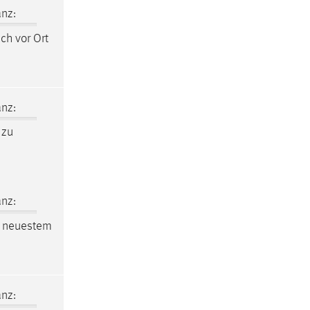
nz:
ch vor Ort
nz:
 zu
nz:
 neuestem
nz: