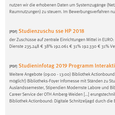
nutzen wir die erhobenen Daten um Systemzugänge (Netzw
externen Medien Cookies gesetzt.
Raumnutzungen) zu steuern. Im Bewerbungsverfahren nut
YouTube
Studienzuschu sse HP 2018
[PDF]
Vimeo
der Zuschüsse auf zentrale Einrichtungen Mittel in EU
Dienste 235.248 € 38% 192.061 € 31% 192.330 € 31% Ver
Studieninfotag 2019 Programm Interakt
[PDF]
Weitere Angebote (09:00 - 13:00)
Bibliothek
Actionbound: 
möglich!)
Bibliotheks-Foyer
Infomesse mit Ständen zu Stud
Auslandssemester, Stipendien Modernste Labore und
Bi
Career Service der OTH Amberg-Weiden [...] erungstechni
Bibliothek
Actionbound: Digitale Schnitzeljagd durch die B