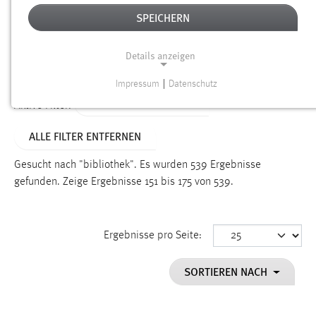
SPEICHERN
Alter
Details anzeigen
SUCHEN
Impressum
|
Datenschutz
NOTWENDIGE COOKIES
ALTER: ÜBER EIN JAHR
Aktive Filter:
Notwendige Cookies ermöglichen grundlegende
ALLE FILTER ENTFERNEN
Funktionen und sind für die einwandfreie Funktion der
Website erforderlich.
Gesucht nach "bibliothek".
Es wurden 539 Ergebnisse
gefunden.
Zeige Ergebnisse 151 bis 175 von 539.
Einverständnis
Name:
cookie_consent
Ergebnisse pro Seite:
Zweck:
SORTIEREN NACH
Dieser Cookie speichert die ausgewählten Einverständnis-
Optionen des Benutzers
Cookie Laufzeit: