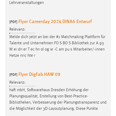
Lehrveranstaltungen
Flyer Careerday 2024 DINA6 Entwurf
[PDF]
Relevanz:
Melde dich jetzt an bei der #1 Matchmaking Plattform für
Talente und Unternehmen FO S BO S
Bibliothek
zur A 93
W ei dn er T ec hn ol og ie -C am pu s Mitarbeiter/-innen
Hetze nric hte r
Flyer DigFab HAW 09
[PDF]
Relevanz:
haft mbH, Softwarehaus Dresden Erhöhung der
Planungsqualität, Erstellung von Best-Practice-
Bibliotheken
, Verbesserung der Planungstransparenz und
die Möglichkeit der 3D-Layoutplanung. Diese Punkte