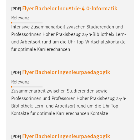
Zweck:
Flyer Bachelor Industrie-4.0-Informatik
[PDF]
Dieser Cookie ist notwendig um sich an der Website
Relevanz:
einloggen zu können.
Intensive Zusammenarbeit zwischen Studierenden und
Cookie Laufzeit:
ProfessorInnen Hoher Praxisbezug 24-h-
Bibliothek
: Lern-
24 Stunden
und Arbeitsort rund um die Uhr Top-Wirtschaftskontakte
für optimale Karrierechancen
STATISTIK
Flyer Bachelor Ingenieurpaedagogik
Statistik Cookies erfassen Informationen anonym.
[PDF]
Diese Informationen helfen uns zu verstehen, wie
Relevanz:
unsere Besucher unsere Website nutzen.
Zusammenarbeit zwischen Studierenden sowie
Professorinnen und Professoren Hoher Praxisbezug 24-h-
Matomo
Bibliothek
: Lern- und Arbeitsort rund um die Uhr Top-
Kontakte für optimale Karrierechancen Kontakte
Name:
_pk_ref, _pk_cvar, _pk_id, _pk_ses
Zweck:
Flyer Bachelor Ingenieurpaedagogik
[PDF]
Zugriffsstatistik