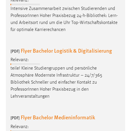
Relevanz:
Conversion-Tracking
Intensive Zusammenarbeit zwischen Studierenden und
ProfessorInnen Hoher Praxisbezug 24-h-
Bibliothek
: Lern-
Cookie Laufzeit:
und Arbeitsort rund um die Uhr Top-Wirtschaftskontakte
3 Monate
für optimale Karrierechancen
Facebook Pixel
Flyer Bachelor Logistik & Digitalisierung
[PDF]
Name:
_fbp
Relevanz:
teile! Kleine Studiengruppen und persönliche
Anbieter:
Atmosphäre Modernste Infrastruktur – 24/7/365
Facebook
Bibliothek
Schneller und einfacher Kontakt zu
Zweck:
ProfessorInnen Hoher Praxisbezug in den
Conversion-Tracking
Lehrveranstaltungen
Cookie Laufzeit:
3 Monate
Flyer Bachelor Medieninformatik
[PDF]
Relevanz: