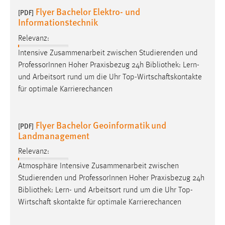
30 Tage
Flyer Bachelor Elektro- und
[PDF]
Informationstechnik
Chat
Relevanz:
Name:
Intensive Zusammenarbeit zwischen Studierenden und
MibewSessionID, MIBEW_UserID, mibew_locale, mibew-
ProfessorInnen Hoher Praxisbezug 24h
Bibliothek
: Lern-
chat-frame-style-5e9dbeb1811c0446
und Arbeitsort rund um die Uhr Top-Wirtschaftskontakte
für optimale Karrierechancen
Zweck:
Wird benötigt um die Chatfunktion nutzen zu können.
Cookie Laufzeit:
Flyer Bachelor Geoinformatik und
[PDF]
Landmanagement
MibewSessionID, mibew-chat-frame-style-
5e9dbeb1811c0446 = Sitzungslaufzeit, mibew_locale = 3
Relevanz:
Jahre, MIBEW_UserID = 1 Jahr
Atmosphäre Intensive Zusammenarbeit zwischen
Studierenden und ProfessorInnen Hoher Praxisbezug 24h
Login
Bibliothek
: Lern- und Arbeitsort rund um die Uhr Top-
Wirtschaft skontakte für optimale Karrierechancen
Name:
fe_user, be_user, be_lastLoginProvider