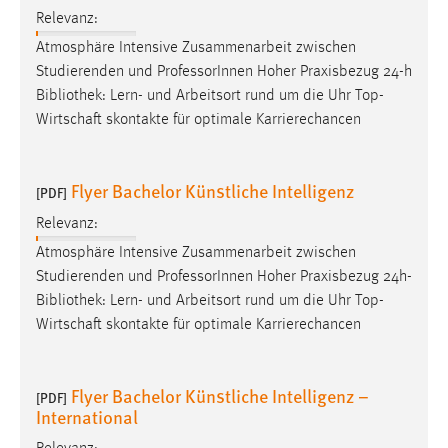
Relevanz:
Cookie Laufzeit:
Atmosphäre Intensive Zusammenarbeit zwischen
Max. 13 Monate
Studierenden und ProfessorInnen Hoher Praxisbezug 24-h
Bibliothek
: Lern- und Arbeitsort rund um die Uhr Top-
Wirtschaft skontakte für optimale Karrierechancen
MARKETING
Marketing Cookies werden von Drittanbietern
Flyer Bachelor Künstliche Intelligenz
[PDF]
verwendet, um personalisierte Werbung anzuzeigen.
Sie tun dies, indem sie Besucher über Websites
Relevanz:
hinweg verfolgen.
Atmosphäre Intensive Zusammenarbeit zwischen
Studierenden und ProfessorInnen Hoher Praxisbezug 24h-
Google Ads
Bibliothek
: Lern- und Arbeitsort rund um die Uhr Top-
Wirtschaft skontakte für optimale Karrierechancen
Name:
_gcl_au
Anbieter:
Flyer Bachelor Künstliche Intelligenz –
[PDF]
Google Ireland Limited
International
Zweck: