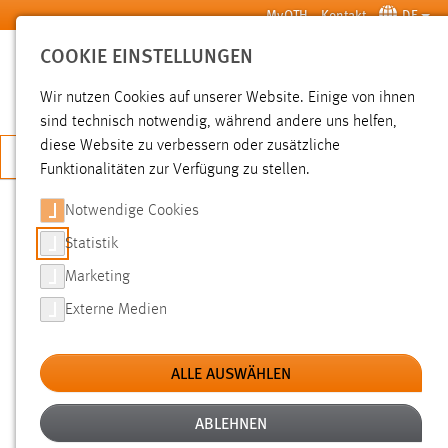
Zum Hauptinhalt springen
MyOTH
Kontakt
DE
COOKIE EINSTELLUNGEN
SUCHE
Wir nutzen Cookies auf unserer Website. Einige von ihnen
sind technisch notwendig, während andere uns helfen,
diese Website zu verbessern oder zusätzliche
JETZT BEWERBEN
Funktionalitäten zur Verfügung zu stellen.
Notwendige Cookies
SUCHE
Statistik
Marketing
FILTER
Externe Medien
Typ
ALLE AUSWÄHLEN
Erstellungsdatum
ABLEHNEN