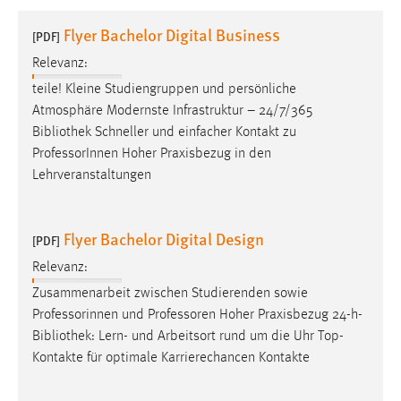
1 Jahr
Flyer Bachelor Digital Business
[PDF]
Relevanz:
Performance
teile! Kleine Studiengruppen und persönliche
Name:
Atmosphäre Modernste Infrastruktur – 24/7/365
staticfilecache
Bibliothek
Schneller und einfacher Kontakt zu
ProfessorInnen Hoher Praxisbezug in den
Zweck:
Lehrveranstaltungen
Für performante Seitenauslieferung wird in diesem Cookie
gespeichert, ob man eingeloggt ist.
Flyer Bachelor Digital Design
[PDF]
Sprachpräferenz
Relevanz:
Name:
Zusammenarbeit zwischen Studierenden sowie
site-language-preference
Professorinnen und Professoren Hoher Praxisbezug 24-h-
Zweck:
Bibliothek
: Lern- und Arbeitsort rund um die Uhr Top-
Das Cookie speichert die gewählte Sprache der Website.
Kontakte für optimale Karrierechancen Kontakte
Cookie Laufzeit: