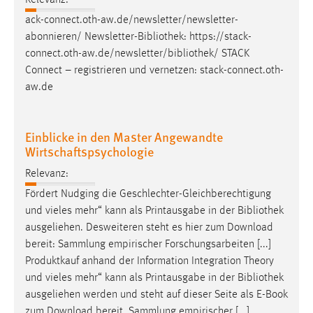
Relevanz:
EXTERNE MEDIEN
ack-connect.oth-aw.de/newsletter/newsletter-
Um Inhalte von Videoplattformen und Social Media
abonnieren/ Newsletter-
Bibliothek
: https://stack-
Plattformen anzeigen zu können, werden von diesen
connect.oth-aw.de/newsletter/
bibliothek
/ STACK
externen Medien Cookies gesetzt.
Connect – registrieren und vernetzen: stack-connect.oth-
aw.de
YouTube
Einblicke in den Master Angewandte
Vimeo
Wirtschaftspsychologie
Relevanz:
Fördert Nudging die Geschlechter-Gleichberechtigung
und vieles mehr“ kann als Printausgabe in der
Bibliothek
ausgeliehen. Desweiteren steht es hier zum Download
bereit: Sammlung empirischer Forschungsarbeiten [...]
Produktkauf anhand der Information Integration Theory
und vieles mehr“ kann als Printausgabe in der
Bibliothek
ausgeliehen werden und steht auf dieser Seite als E-Book
zum Download bereit. Sammlung empirischer [...]