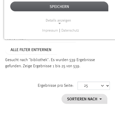
SPEICHERN
Alter
Details anzeigen
SUCHEN
Impressum
|
Datenschutz
NOTWENDIGE COOKIES
ALTER: ÜBER EIN JAHR
Aktive Filter:
Notwendige Cookies ermöglichen grundlegende
ALLE FILTER ENTFERNEN
Funktionen und sind für die einwandfreie Funktion der
Website erforderlich.
Gesucht nach "bibliothek".
Es wurden 539 Ergebnisse
gefunden.
Zeige Ergebnisse 1 bis 25 von 539.
Einverständnis
Name:
cookie_consent
Ergebnisse pro Seite:
Zweck:
SORTIEREN NACH
Dieser Cookie speichert die ausgewählten Einverständnis-
Optionen des Benutzers
Cookie Laufzeit: