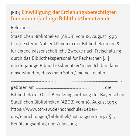
1 Jahr
Einwilligung der Erziehungsberechtigten
[PDF]
fuer minderjaehrige Biblitheksbenutzende
Performance
Relevanz:
Name:
Staatlichen
Bibliotheken
(ABOB) vom 18. August 1993
staticfilecache
(s.u.). Externe Nutzer können in der
Bibliothek
einen PC
für eigene wissenschaftliche Zwecke nach Freischaltung
Zweck:
durch das
Bibliothekspersonal
für Recherchen [...]
Für performante Seitenauslieferung wird in diesem Cookie
minderjährige
Bibliotheksbenutzer*innen
Ich bin damit
gespeichert, ob man eingeloggt ist.
einverstanden, dass mein Sohn / meine Tochter
…………………………………………………………………………………………….. ,
Sprachpräferenz
geboren am …………………………………………………………. die
Bibliothek
der O [...] Benützungsordnung der Bayerischen
Name:
Staatlichen
Bibliotheken
(ABOB) vom 18. August 1993
site-language-preference
https://www.oth-aw.de/hochschule/ueber-
Zweck:
uns/einrichtungen/
bibliothek
/nutzungsordnung/ § 5
Das Cookie speichert die gewählte Sprache der Website.
Benützungsantrag und Zulassung
Cookie Laufzeit: