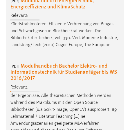
Modulhandbuch Energietechnik,
[PDF]
Energieeffizienz und Klimaschutz
Relevanz:
Zündstrahlmotoren. Effiziente Verbrennung von Biogas
und Schwachgasen in Blockheizkraftwerken. Die
Bibliothek
der Technik, vol. 330. Verl. Moderne Industrie,
Landsberg/Lech (2010) Cogen Europe, The European
Modulhandbuch Bachelor Elektro- und
[PDF]
Informationstechnik für Studienanfäger bis WS
2016/2017
Relevanz:
der Ergebnisse. Alle theoretischen Methoden werden
während des Praktikums mit den Open Source
Bibliotheken
(u.a Scikit-Image, OpenCV) ausprobiert. 89
Lehrmaterial / Literatur Teaching [...] ne
Anwendungsszenarien geeignete ML-Verfahren