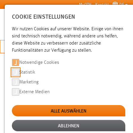
Zum Hauptinhalt springen
MyOTH
Kontakt
DE
COOKIE EINSTELLUNGEN
SUCHE
Wir nutzen Cookies auf unserer Website. Einige von ihnen
sind technisch notwendig, während andere uns helfen,
diese Website zu verbessern oder zusätzliche
JETZT BEWERBEN
Funktionalitäten zur Verfügung zu stellen.
Notwendige Cookies
SUCHE
Statistik
Marketing
FILTER
Externe Medien
Typ
ALLE AUSWÄHLEN
Erstellungsdatum
ABLEHNEN