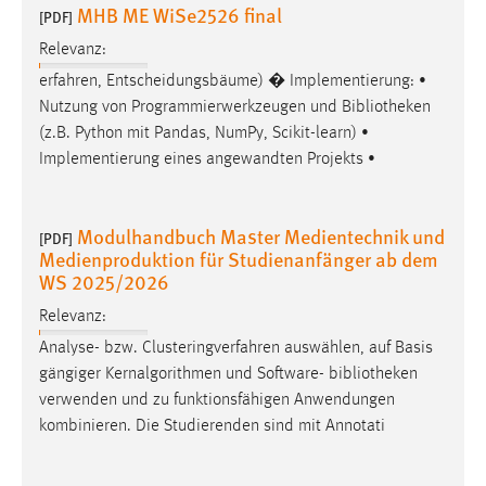
MHB ME WiSe2526 final
[PDF]
Zweck:
Dieser Cookie ist notwendig um sich an der Website
Relevanz:
einloggen zu können.
erfahren, Entscheidungsbäume) � Implementierung: •
Cookie Laufzeit:
Nutzung von Programmierwerkzeugen und
Bibliotheken
24 Stunden
(z.B. Python mit Pandas, NumPy, Scikit-learn) •
Implementierung eines angewandten Projekts •
STATISTIK
Modulhandbuch Master Medientechnik und
[PDF]
Statistik Cookies erfassen Informationen anonym.
Medienproduktion für Studienanfänger ab dem
Diese Informationen helfen uns zu verstehen, wie
WS 2025/2026
unsere Besucher unsere Website nutzen.
Relevanz:
Analyse- bzw. Clusteringverfahren auswählen, auf Basis
Matomo
gängiger Kernalgorithmen und Software-
bibliotheken
Name:
verwenden und zu funktionsfähigen Anwendungen
_pk_ref, _pk_cvar, _pk_id, _pk_ses
kombinieren. Die Studierenden sind mit Annotati
Zweck:
Zugriffsstatistik