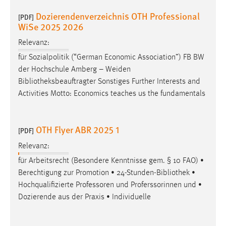
30 Tage
Dozierendenverzeichnis OTH Professional
[PDF]
WiSe 2025 2026
Chat
Relevanz:
Name:
für Sozialpolitik (“German Economic Association”) FB BW
MibewSessionID, MIBEW_UserID, mibew_locale, mibew-
der Hochschule Amberg – Weiden
chat-frame-style-5e9dbeb1811c0446
Bibliotheksbeauftragter
Sonstiges Further Interests and
Zweck:
Activities Motto: Economics teaches us the fundamentals
Wird benötigt um die Chatfunktion nutzen zu können.
Cookie Laufzeit:
OTH Flyer ABR 2025 1
[PDF]
MibewSessionID, mibew-chat-frame-style-
5e9dbeb1811c0446 = Sitzungslaufzeit, mibew_locale = 3
Relevanz:
Jahre, MIBEW_UserID = 1 Jahr
für Arbeitsrecht (Besondere Kenntnisse gem. § 10 FAO) •
Berechtigung zur Promotion • 24-Stunden-
Bibliothek
•
Login
Hochqualifizierte Professoren und Proferssorinnen und •
Dozierende aus der Praxis • Individuelle
Name:
fe_user, be_user, be_lastLoginProvider