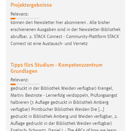
Projektergebnisse
Cookie Laufzeit:
Relevanz:
Max. 13 Monate
können den Newsletter hier abonnieren . Alle bisher
erschienenen Ausgaben sind in der Newsletter-
Bibliothek
abrufbar. 2. STACK Connect - Community-Plattform STACK
MARKETING
Connect ist eine Austausch- und Vernetz
Marketing Cookies werden von Drittanbietern
verwendet, um personalisierte Werbung anzuzeigen.
Tipps fürs Studium - Kompetenzzentrum
Sie tun dies, indem sie Besucher über Websites
Grundlagen
hinweg verfolgen.
Relevanz:
Google Ads
gedruckt in der
Bibliothek
Weiden verfügbar) Krengel,
Martin: Bestnote - Lernerfolg verdoppeln, Prüfungsangst
Name:
_gcl_au
halbieren (7. Auflage gedruckt in
Bibliothek
Amberg
verfügbar) Printbücher
Bibliothek
Weiden Die [...]
Anbieter:
gedruckt in
Bibliothek
Amberg und Weiden verfügbar, 2.
Google Ireland Limited
Auflage gedruckt in der
Bibliothek
Weiden verfügbar)
Zweck:
Englisch: Schwartz, Daniel L.: The ABCs of how we learn