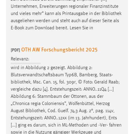
Unternehmen, Erweiterungen regionaler Finanzinstitute
und vieles mehr“ kann als Printausgabe in der
Bibliothek
ausgeliehen werden und steht auch auf dieser Seite als
E-Book zum Download bereit. Lesen Sie in
OTH AW Forschungsbericht 2025
[PDF]
Relevanz:
wird in Abbildung 2 gezeigt. Abbildung 2:
Blutsverwandtschaftsbaum Typ6B, Bamberg, Staats-
bibliothek
, Msc. Can. 15, fol. 309r, © Foto: Gerald Raab;
vergleiche dazu [4]. Entstehungszeit: ANNO..11Q4 [...]
Abbildung 6: Stammbaum der Ottonen, aus der
„Chronica regia Coloniensis“, Wolfenbüttel, Herzog
August
Bibliothek
, Cod. Guelf. 74.3 Aug. 2°, pag. 114v,
Entstehungszeit: ANNO..12xx (im 13. Jahrhundert), Ents
[...] ging es darum, sich in ML-Methoden und -Ver- fahren
sowie in die Nutzung gängiger Werkzeuge und