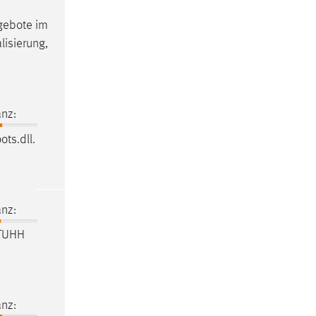
ngebote im
alisierung,
nz:
ots.dll.
nz:
TUHH
nz: