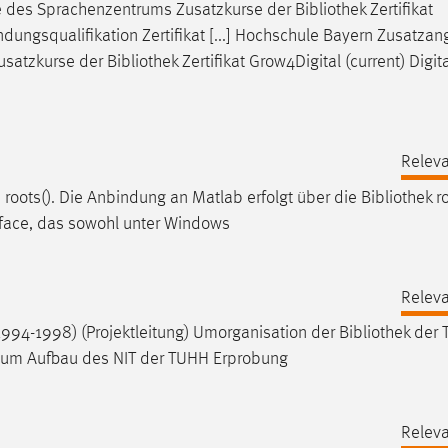
e des Sprachenzentrums Zusatzkurse der
Bibliothek
Zertifikat
ündungsqualifikation Zertifikat [...] Hochschule Bayern Zusatza
usatzkurse der
Bibliothek
Zertifikat Grow4Digital (current) Digit
Releva
roots(). Die Anbindung an Matlab erfolgt über die
Bibliothek
ro
rface, das sowohl unter Windows
Releva
94-1998) (Projektleitung) Umorganisation der
Bibliothek
der 
 zum Aufbau des NIT der TUHH Erprobung
Releva