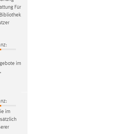
attung Für
Bibliothek
utzer
nz:
ngebote im
,
nz:
ie im
sätzlich
serer