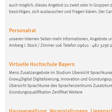
auch möglich, dieses Angebot zu zweit oder in Gruppen
Cookie Laufzeit:
MibewSessionID, mibew-chat-frame-
style-5e9dbeb1811c0446 =
besichtigen, sich austauschen und Fragen klären. Der Ca
Sitzungslaufzeit, mibew_locale = 3
Jahre, MIBEW_UserID = 1 Jahr
Personalrat
Login
unseren internen Seiten mehr Informationen, Angebote u
Amberg I. Stock / Zimmer 106 Telefon 09621 - 482 3256 
Name:
fe_user, be_user, be_lastLoginProvider
Zweck:
Dieser Cookie ist notwendig um sich an
der Website einloggen zu können.
Virtuelle Hochschule Bayern
Cookie Laufzeit:
24 Stunden
Menü Zusatzangebote im Studium Übersicht Sprachkurs
Grow4Digital Digitalisierung, Innovation und Gründungsqual
Übersicht Sprachkurse des Sprachenzentrums Zusatzkur
STATISTIK
Gründungsqualifikation Zertifikat Weitere
Statistik Cookies erfassen Informationen anonym.
Diese Informationen helfen uns zu verstehen, wie
Hausverwaltung, Veranstaltungen, Liegensc
unsere Besucher unsere Website nutzen.