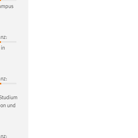
ampus
nz:
in
nz:
m Studium
tion und
nz: