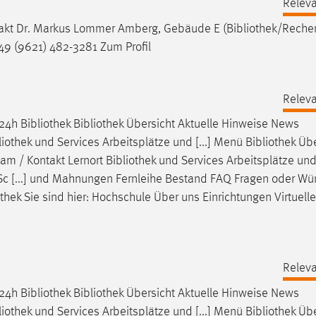
Releva
takt Dr. Markus Lommer Amberg, Gebäude E (
Bibliothek
/Reche
9 (9621) 482-3281 Zum Profil
Releva
24h
Bibliothek
Bibliothek
Übersicht Aktuelle Hinweise News
liothek
und Services Arbeitsplätze und [...] Menü
Bibliothek
Übe
am / Kontakt Lernort
Bibliothek
und Services Arbeitsplätze un
Sc [...] und Mahnungen Fernleihe Bestand FAQ Fragen oder W
othek
Sie sind hier: Hochschule Über uns Einrichtungen Virtuelle
Releva
24h
Bibliothek
Bibliothek
Übersicht Aktuelle Hinweise News
liothek
und Services Arbeitsplätze und [...] Menü
Bibliothek
Übe