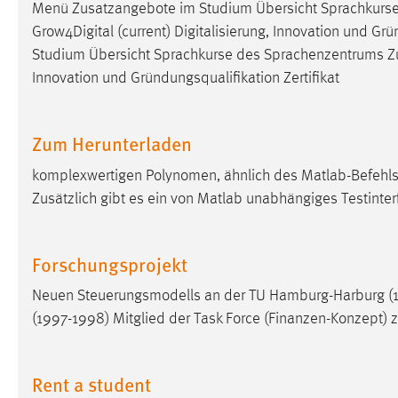
Menü Zusatzangebote im Studium Übersicht Sprachkurs
in diesem Cookie gespeichert, ob man
Grow4Digital (current) Digitalisierung, Innovation und Gr
eingeloggt ist.
Studium Übersicht Sprachkurse des Sprachenzentrums Z
Innovation und Gründungsqualifikation Zertifikat
Sprachpräferenz
Name:
site-language-preference
Zum Herunterladen
Zweck:
Das Cookie speichert die gewählte
Sprache der Website.
komplexwertigen Polynomen, ähnlich des Matlab-Befehls 
Zusätzlich gibt es ein von Matlab unabhängiges Testinte
Cookie Laufzeit:
30 Tage
Chat
Forschungsprojekt
Name:
Neuen Steuerungsmodells an der TU Hamburg-Harburg (19
MibewSessionID, MIBEW_UserID,
mibew_locale, mibew-chat-frame-style-
(1997-1998) Mitglied der Task Force (Finanzen-Konzept)
5e9dbeb1811c0446
Zweck:
Wird benötigt um die Chatfunktion
Rent a student
nutzen zu können.