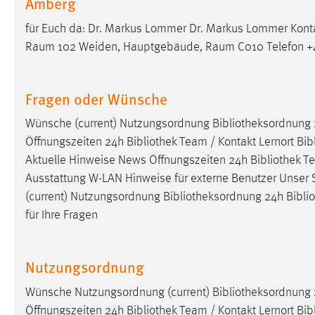
Amberg
Anbieter:
Google Ireland Limited
für Euch da: Dr. Markus Lommer Dr. Markus Lommer Kon
Zweck:
Conversion-Tracking
Raum 102 Weiden, Hauptgebäude, Raum C010 Telefon +4
Cookie Laufzeit:
3 Monate
Fragen oder Wünsche
Facebook Pixel
Wünsche (current) Nutzungsordnung
Bibliotheksordnung
Name:
_fbp
Öffnungszeiten 24h
Bibliothek
Team / Kontakt Lernort
Bib
Aktuelle Hinweise News Öffnungszeiten 24h
Bibliothek
Te
Anbieter:
Facebook
Ausstattung W-LAN Hinweise für externe Benutzer Unser 
Zweck:
Conversion-Tracking
(current) Nutzungsordnung
Bibliotheksordnung
24h
Bibli
für Ihre Fragen
Cookie Laufzeit:
3 Monate
Nutzungsordnung
EXTERNE MEDIEN
Wünsche Nutzungsordnung (current)
Bibliotheksordnung
Um Inhalte von Videoplattformen und Social Media
Öffnungszeiten 24h
Bibliothek
Team / Kontakt Lernort
Bib
Plattformen anzeigen zu können, werden von diesen