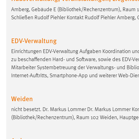
Amberg, Gebäude E (
Bibliothek
/Rechenzentrum), Raum 10
Matomo
Schließen Rudolf Piehler Kontakt Rudolf Piehler Amberg,
Name:
_pk_ref, _pk_cvar, _pk_id, _pk_ses
Zweck:
Zugriffsstatistik
EDV-Verwaltung
Cookie Laufzeit:
Max. 13 Monate
Einrichtungen EDV-Verwaltung Aufgaben Koordination un
zu beschaffenden Hard- und Software, sowie des EDV-Verb
Mitarbeiter Systembetreuung der Verwaltungs- und
Bibli
MARKETING
Internet-Auftritts, Smartphone-App und weiterer Web-Die
Marketing Cookies werden von Drittanbietern
verwendet, um personalisierte Werbung anzuzeigen.
Weiden
Sie tun dies, indem sie Besucher über Websites
hinweg verfolgen.
nicht besetzt. Dr. Markus Lommer Dr. Markus Lommer K
(
Bibliothek
/Rechenzentrum), Raum 102 Weiden, Hauptgeb
Google Ads
Name:
_gcl_au