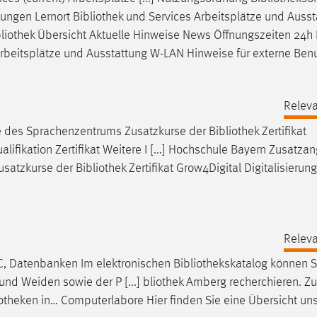
tungen Lernort
Bibliothek
und Services Arbeitsplätze und Ausst
liothek
Übersicht Aktuelle Hinweise News Öffnungszeiten 24h
Arbeitsplätze und Ausstattung W-LAN Hinweise für externe Ben
Releva
e des Sprachenzentrums Zusatzkurse der
Bibliothek
Zertifikat
lifikation Zertifikat Weitere I [...] Hochschule Bayern Zusatza
usatzkurse der
Bibliothek
Zertifikat Grow4Digital Digitalisierung
Releva
PAC, Datenbanken Im elektronischen
Bibliothekskatalog
können S
nd Weiden sowie der P [...] bliothek Amberg recherchieren. Zu
iotheken
in… Computerlabore Hier finden Sie eine Übersicht un