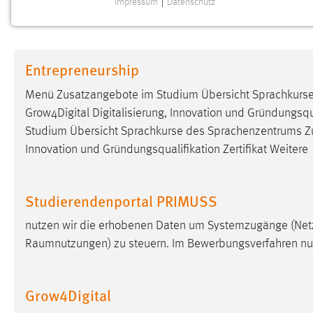
Impressum
|
Datenschutz
NOTWENDIGE COOKIES
Notwendige Cookies ermöglichen grundlegende
Funktionen und sind für die einwandfreie Funktion der
Entrepreneurship
Website erforderlich.
Menü Zusatzangebote im Studium Übersicht Sprachkurs
Einverständnis
Grow4Digital Digitalisierung, Innovation und Gründungsqua
Studium Übersicht Sprachkurse des Sprachenzentrums Z
Name:
cookie_consent
Innovation und Gründungsqualifikation Zertifikat Weitere
Zweck:
Dieser Cookie speichert die
ausgewählten Einverständnis-Optionen
des Benutzers
Studierendenportal PRIMUSS
Cookie Laufzeit:
1 Jahr
nutzen wir die erhobenen Daten um Systemzugänge (Netzw
Raumnutzungen) zu steuern. Im Bewerbungsverfahren nut
Performance
Name:
staticfilecache
Grow4Digital
Zweck:
Für performante Seitenauslieferung wird