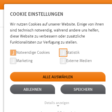
Zum Hauptinhalt springen
COOKIE EINSTELLUNGEN
Wir nutzen Cookies auf unserer Website. Einige von ihnen
sind technisch notwendig, während andere uns helfen,
diese Website zu verbessern oder zusätzliche
SUCHE
Funktionalitäten zur Verfügung zu stellen.
Notwendige Cookies
Statistik
Marketing
Externe Medien
ALLE AUSWÄHLEN
TYP: SEITEN
ALTER: ÜBER EIN JAHR
Aktive Filter:
ABLEHNEN
SPEICHERN
Gesucht nach "bibliothek".
Es wurden 91 Ergebnisse gefun
Details anzeigen