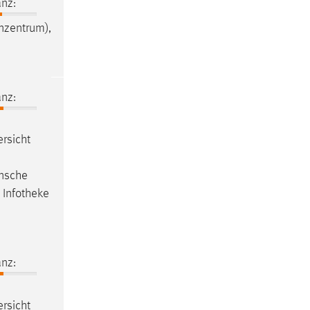
nz:
nzentrum),
nz:
rsicht
d
ünsche
 Infotheke
nz:
rsicht