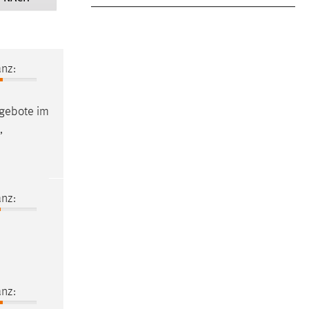
nz:
ngebote im
,
nz:
nz: