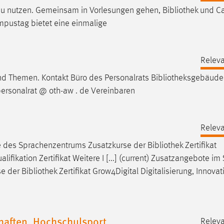
 zu nutzen. Gemeinsam in Vorlesungen gehen,
Bibliothek
und C
mpustag bietet eine einmalige
Releva
nd Themen. Kontakt Büro des Personalrats
Bibliotheksgebäude
personalrat @ oth-aw . de Vereinbaren
Releva
e des Sprachenzentrums Zusatzkurse der
Bibliothek
Zertifikat
ifikation Zertifikat Weitere I [...] (current) Zusatzangebote i
se der
Bibliothek
Zertifikat Grow4Digital Digitalisierung, Innova
haften, Hochschulsport
Releva