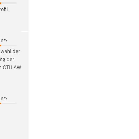
ofil
nz:
wahl der
ung der
es OTH-AW
nz: