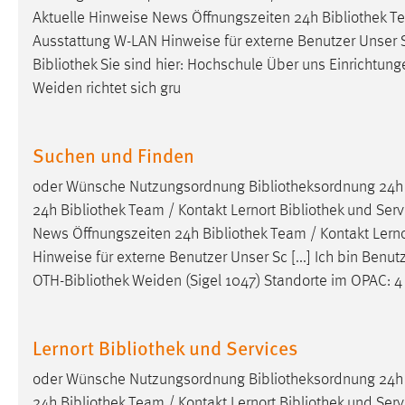
Aktuelle Hinweise News Öffnungszeiten 24h
Bibliothek
Te
externen Medien Cookies gesetzt.
Ausstattung W-LAN Hinweise für externe Benutzer Unser 
YouTube
Bibliothek
Sie sind hier: Hochschule Über uns Einrichtu
Weiden richtet sich gru
Vimeo
Suchen und Finden
oder Wünsche Nutzungsordnung
Bibliotheksordnung
24
24h
Bibliothek
Team / Kontakt Lernort
Bibliothek
und Servi
News Öffnungszeiten 24h
Bibliothek
Team / Kontakt Lern
Hinweise für externe Benutzer Unser Sc [...] Ich bin Benut
OTH-
Bibliothek
Weiden (Sigel 1047) Standorte im OPAC: 4 
Lernort Bibliothek und Services
oder Wünsche Nutzungsordnung
Bibliotheksordnung
24
24h
Bibliothek
Team / Kontakt Lernort
Bibliothek
und Servi