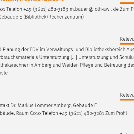
1 Telefon +49 (9621) 482-3189 m.bauer @ oth-aw . de Zum Pr
 Gebäude E (
Bibliothek
/Rechenzentrum)
Releva
d Planung der EDV im Verwaltungs- und
Bibliotheksbereich
Aus
rauchsmaterials Unterstützung [...] Unterstützung und Schul
otheksrechner
in Amberg und Weiden Pflege und Betreuung d
nste
Releva
ontakt Dr. Markus Lommer Amberg, Gebäude E
äude, Raum C010 Telefon +49 (9621) 482-3281 Zum Profil