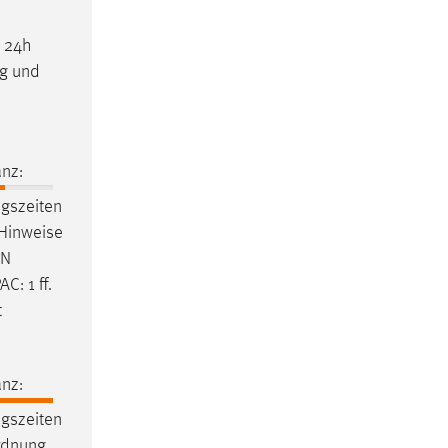
d
24h
g und
nz:
ngszeiten
 Hinweise
AN
C: 1 ff.
t
nz:
ngszeiten
rdnung