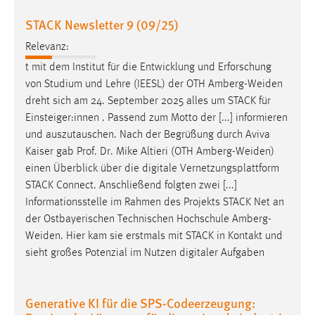
30 Tage
STACK Newsletter 9 (09/25)
Chat
Relevanz:
t mit dem Institut für die Entwicklung und Erforschung
Name:
von Studium und Lehre (IEESL) der OTH
Amberg-Weiden
MibewSessionID, MIBEW_UserID, mibew_locale, mibew-
dreht sich am 24. September 2025 alles um STACK für
chat-frame-style-5e9dbeb1811c0446
Einsteiger:innen . Passend zum Motto der [...] informieren
Zweck:
und auszutauschen. Nach der Begrüßung durch Aviva
Wird benötigt um die Chatfunktion nutzen zu können.
Kaiser gab Prof. Dr. Mike Altieri (OTH
Amberg-Weiden
)
einen Überblick über die digitale Vernetzungsplattform
Cookie Laufzeit:
STACK Connect. Anschließend folgten zwei [...]
MibewSessionID, mibew-chat-frame-style-
5e9dbeb1811c0446 = Sitzungslaufzeit, mibew_locale = 3
Informationsstelle im Rahmen des Projekts STACK Net an
Jahre, MIBEW_UserID = 1 Jahr
der Ostbayerischen Technischen Hochschule
Amberg-
Weiden
. Hier kam sie erstmals mit STACK in Kontakt und
sieht großes Potenzial im Nutzen digitaler Aufgaben
Login
Name:
Generative KI für die SPS-Codeerzeugung:
fe_user, be_user, be_lastLoginProvider