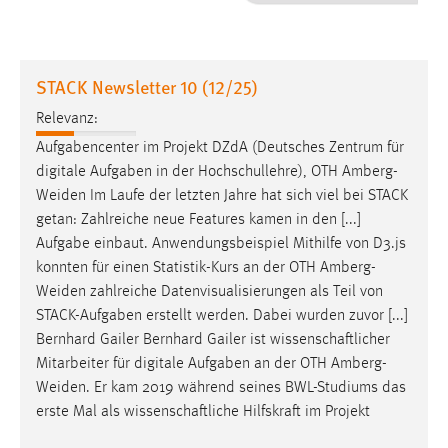
1 Jahr
Performance
STACK Newsletter 10 (12/25)
Name:
Relevanz:
staticfilecache
Aufgabencenter im Projekt DZdA (Deutsches Zentrum für
digitale Aufgaben in der Hochschullehre), OTH
Amberg-
Zweck:
Weiden
Im Laufe der letzten Jahre hat sich viel bei STACK
Für performante Seitenauslieferung wird in diesem Cookie
gespeichert, ob man eingeloggt ist.
getan: Zahlreiche neue Features kamen in den [...]
Aufgabe einbaut. Anwendungsbeispiel Mithilfe von D3.js
konnten für einen Statistik-Kurs an der OTH
Amberg-
Sprachpräferenz
Weiden
zahlreiche Datenvisualisierungen als Teil von
Name:
STACK-Aufgaben erstellt werden. Dabei wurden zuvor [...]
site-language-preference
Bernhard Gailer Bernhard Gailer ist wissenschaftlicher
Mitarbeiter für digitale Aufgaben an der OTH
Amberg-
Zweck:
Weiden
. Er kam 2019 während seines BWL-Studiums das
Das Cookie speichert die gewählte Sprache der Website.
erste Mal als wissenschaftliche Hilfskraft im Projekt
Cookie Laufzeit: