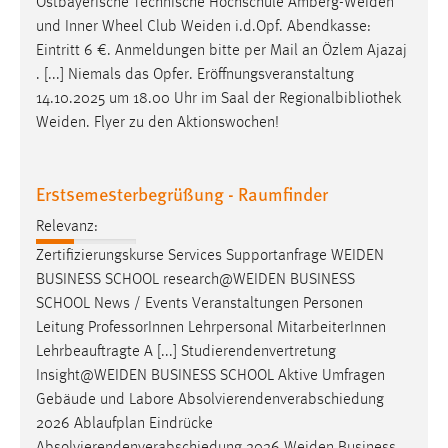
Ostbayerische Technische Hochschule
Amberg-Weiden
und Inner Wheel Club
Weiden
i.d.Opf. Abendkasse:
Eintritt 6 €. Anmeldungen bitte per Mail an Özlem Ajazaj
. [...] Niemals das Opfer. Eröffnungsveranstaltung
14.10.2025 um 18.00 Uhr im Saal der Regionalbibliothek
Weiden
. Flyer zu den Aktionswochen!
Erstsemesterbegrüßung - Raumfinder
Relevanz:
Zertifizierungskurse Services Supportanfrage
WEIDEN
BUSINESS SCHOOL
research@WEIDEN
BUSINESS
SCHOOL News / Events Veranstaltungen Personen
Leitung ProfessorInnen Lehrpersonal MitarbeiterInnen
Lehrbeauftragte A [...] Studierendenvertretung
Insight@WEIDEN
BUSINESS SCHOOL Aktive Umfragen
Gebäude und Labore Absolvierendenverabschiedung
2026 Ablaufplan Eindrücke
Absolvierendenverabschiedung 2026
Weiden
Business