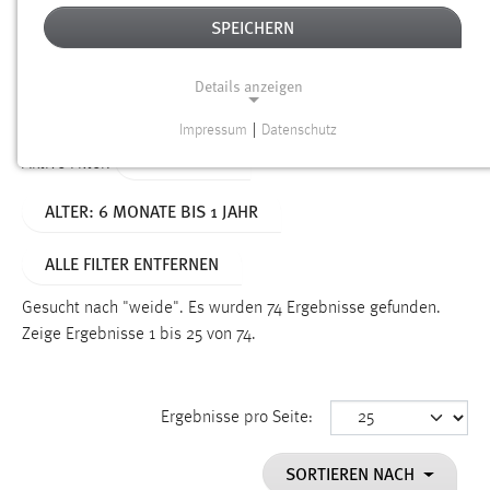
SPEICHERN
Alter
Details anzeigen
SUCHEN
Impressum
|
Datenschutz
NOTWENDIGE COOKIES
TYP: SEITEN
Aktive Filter:
Notwendige Cookies ermöglichen grundlegende
ALTER: 6 MONATE BIS 1 JAHR
Funktionen und sind für die einwandfreie Funktion der
Website erforderlich.
ALLE FILTER ENTFERNEN
Einverständnis
Gesucht nach "weide".
Es wurden 74 Ergebnisse gefunden.
Name:
Zeige Ergebnisse 1 bis 25 von 74.
cookie_consent
Zweck:
Ergebnisse pro Seite:
Dieser Cookie speichert die ausgewählten Einverständnis-
Optionen des Benutzers
SORTIEREN NACH
Cookie Laufzeit: