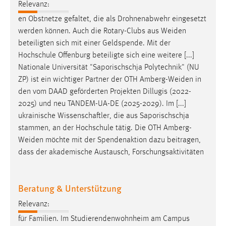
Relevanz:
Cookie Laufzeit:
en Obstnetze gefaltet, die als Drohnenabwehr eingesetzt
Max. 13 Monate
werden können. Auch die Rotary-Clubs aus
Weiden
beteiligten sich mit einer Geldspende. Mit der
Hochschule Offenburg beteiligte sich eine weitere [...]
Nationale Universität "Saporischschja Polytechnik" (NU
MARKETING
ZP) ist ein wichtiger Partner der OTH
Amberg-Weiden
in
Marketing Cookies werden von Drittanbietern
den vom DAAD geförderten Projekten Dillugis (2022-
verwendet, um personalisierte Werbung anzuzeigen.
2025) und neu TANDEM-UA-DE (2025-2029). Im [...]
Sie tun dies, indem sie Besucher über Websites
ukrainische Wissenschaftler, die aus Saporischschja
hinweg verfolgen.
stammen, an der Hochschule tätig. Die OTH
Amberg-
Weiden
möchte mit der Spendenaktion dazu beitragen,
Google Ads
dass der akademische Austausch, Forschungsaktivitäten
Name:
_gcl_au
Beratung & Unterstützung
Anbieter:
Relevanz:
Google Ireland Limited
für Familien. Im Studierendenwohnheim am Campus
Zweck: