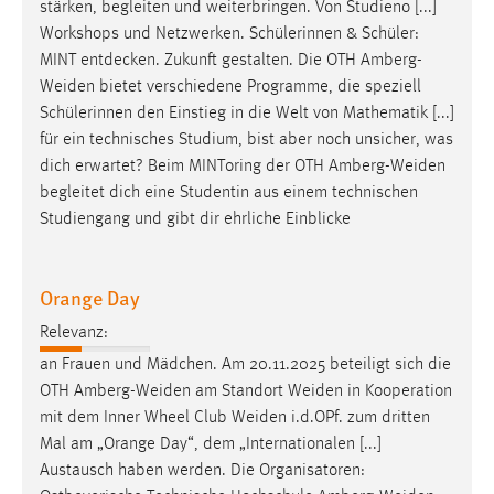
EXTERNE MEDIEN
stärken, begleiten und weiterbringen. Von Studieno [...]
Workshops und Netzwerken. Schülerinnen & Schüler:
Um Inhalte von Videoplattformen und Social Media
MINT entdecken. Zukunft gestalten. Die OTH
Amberg-
Plattformen anzeigen zu können, werden von diesen
Weiden
bietet verschiedene Programme, die speziell
externen Medien Cookies gesetzt.
Schülerinnen den Einstieg in die Welt von Mathematik [...]
für ein technisches Studium, bist aber noch unsicher, was
YouTube
dich erwartet? Beim MINToring der OTH
Amberg-Weiden
begleitet dich eine Studentin aus einem technischen
Vimeo
Studiengang und gibt dir ehrliche Einblicke
Orange Day
Relevanz:
an Frauen und Mädchen. Am 20.11.2025 beteiligt sich die
OTH
Amberg-Weiden
am Standort
Weiden
in Kooperation
mit dem Inner Wheel Club
Weiden
i.d.OPf. zum dritten
Mal am „Orange Day“, dem „Internationalen [...]
Austausch haben werden. Die Organisatoren: