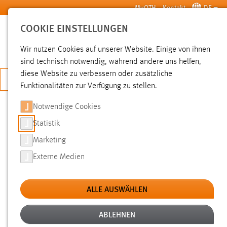
Zum Hauptinhalt springen
MyOTH
Kontakt
DE
COOKIE EINSTELLUNGEN
SUCHE
Wir nutzen Cookies auf unserer Website. Einige von ihnen
sind technisch notwendig, während andere uns helfen,
diese Website zu verbessern oder zusätzliche
JETZT BEWERBEN
Funktionalitäten zur Verfügung zu stellen.
Notwendige Cookies
SUCHE
Statistik
Marketing
FILTER
Externe Medien
Typ
ALLE AUSWÄHLEN
Erstellungsdatum
ABLEHNEN