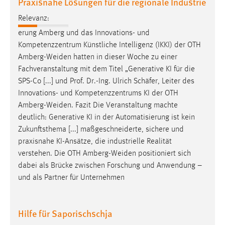
Praxisnahe Lösungen für die regionale Industrie
Zweck:
Relevanz:
Dieser Cookie ist notwendig um sich an der Website
einloggen zu können.
erung Amberg und das Innovations- und
Kompetenzzentrum Künstliche Intelligenz (IKKI) der OTH
Cookie Laufzeit:
Amberg-Weiden
hatten in dieser Woche zu einer
24 Stunden
Fachveranstaltung mit dem Titel „Generative KI für die
SPS-Co [...] und Prof. Dr.-Ing. Ulrich Schäfer, Leiter des
Innovations- und Kompetenzzentrums KI der OTH
STATISTIK
Amberg-Weiden
. Fazit Die Veranstaltung machte
Statistik Cookies erfassen Informationen anonym.
deutlich: Generative KI in der Automatisierung ist kein
Diese Informationen helfen uns zu verstehen, wie
Zukunftsthema [...] maßgeschneiderte, sichere und
unsere Besucher unsere Website nutzen.
praxisnahe KI-Ansätze, die industrielle Realität
verstehen. Die OTH
Amberg-Weiden
positioniert sich
Matomo
dabei als Brücke zwischen Forschung und Anwendung –
und als Partner für Unternehmen
Name:
_pk_ref, _pk_cvar, _pk_id, _pk_ses
Hilfe für Saporischschja
Zweck:
Zugriffsstatistik