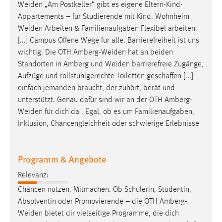
Weiden
„Am Postkeller“ gibt es eigene Eltern-Kind-
Conversion-Tracking
Appartements – für Studierende mit Kind. Wohnheim
Cookie Laufzeit:
Weiden
Arbeiten & Familienaufgaben Flexibel arbeiten.
3 Monate
[...] Campus Offene Wege für alle. Barrierefreiheit ist uns
wichtig. Die OTH
Amberg-Weiden
hat an beiden
Standorten in Amberg und
Weiden
barrierefreie Zugänge,
Facebook Pixel
Aufzüge und rollstuhlgerechte Toiletten geschaffen [...]
Name:
einfach jemanden braucht, der zuhört, berät und
_fbp
unterstützt. Genau dafür sind wir an der OTH
Amberg-
Weiden
für dich da . Egal, ob es um Familienaufgaben,
Anbieter:
Inklusion, Chancengleichheit oder schwierige Erlebnisse
Facebook
Zweck:
Programm & Angebote
Conversion-Tracking
Relevanz:
Cookie Laufzeit:
3 Monate
Chancen nutzen. Mitmachen. Ob Schülerin, Studentin,
Absolventin oder Promovierende – die OTH
Amberg-
Weiden
bietet dir vielseitige Programme, die dich