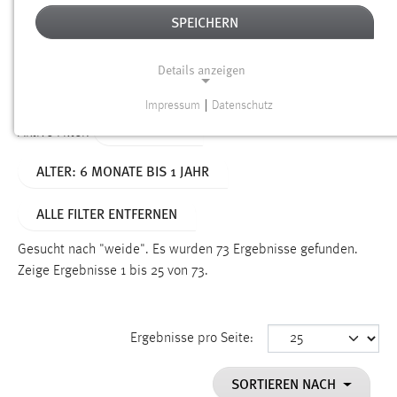
SPEICHERN
Alter
Details anzeigen
SUCHEN
Impressum
|
Datenschutz
NOTWENDIGE COOKIES
TYP: SEITEN
Aktive Filter:
Notwendige Cookies ermöglichen grundlegende
ALTER: 6 MONATE BIS 1 JAHR
Funktionen und sind für die einwandfreie Funktion der
Website erforderlich.
ALLE FILTER ENTFERNEN
Einverständnis
Gesucht nach "weide".
Es wurden 73 Ergebnisse gefunden.
Name:
Zeige Ergebnisse 1 bis 25 von 73.
cookie_consent
Zweck:
Ergebnisse pro Seite:
Dieser Cookie speichert die ausgewählten Einverständnis-
Optionen des Benutzers
SORTIEREN NACH
Cookie Laufzeit: