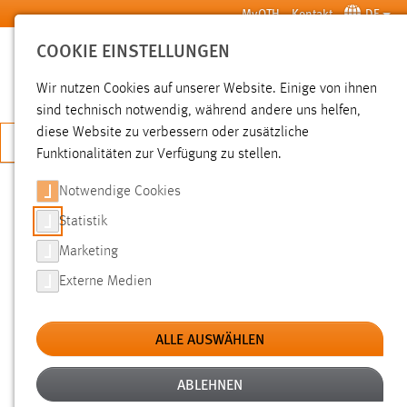
Zum Hauptinhalt springen
MyOTH
Kontakt
DE
COOKIE EINSTELLUNGEN
SUCHE
Wir nutzen Cookies auf unserer Website. Einige von ihnen
sind technisch notwendig, während andere uns helfen,
diese Website zu verbessern oder zusätzliche
JETZT BEWERBEN
Funktionalitäten zur Verfügung zu stellen.
Notwendige Cookies
SUCHE
Statistik
Marketing
FILTER
Externe Medien
Typ
ALLE AUSWÄHLEN
Erstellungsdatum
ABLEHNEN