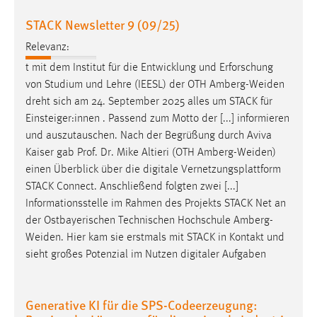
30 Tage
STACK Newsletter 9 (09/25)
Chat
Relevanz:
t mit dem Institut für die Entwicklung und Erforschung
Name:
von Studium und Lehre (IEESL) der OTH
Amberg-Weiden
MibewSessionID, MIBEW_UserID, mibew_locale, mibew-
dreht sich am 24. September 2025 alles um STACK für
chat-frame-style-5e9dbeb1811c0446
Einsteiger:innen . Passend zum Motto der [...] informieren
Zweck:
und auszutauschen. Nach der Begrüßung durch Aviva
Wird benötigt um die Chatfunktion nutzen zu können.
Kaiser gab Prof. Dr. Mike Altieri (OTH
Amberg-Weiden
)
einen Überblick über die digitale Vernetzungsplattform
Cookie Laufzeit:
STACK Connect. Anschließend folgten zwei [...]
MibewSessionID, mibew-chat-frame-style-
5e9dbeb1811c0446 = Sitzungslaufzeit, mibew_locale = 3
Informationsstelle im Rahmen des Projekts STACK Net an
Jahre, MIBEW_UserID = 1 Jahr
der Ostbayerischen Technischen Hochschule
Amberg-
Weiden
. Hier kam sie erstmals mit STACK in Kontakt und
sieht großes Potenzial im Nutzen digitaler Aufgaben
Login
Name:
Generative KI für die SPS-Codeerzeugung:
fe_user, be_user, be_lastLoginProvider