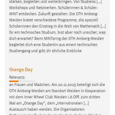
EXTERNE MEDIEN
stärken, begleiten und weiterbringen. Von Studieno [...]
Workshops und Netzwerken. Schülerinnen & Schüler:
Um Inhalte von Videoplattformen und Social Media
MINT entdecken. Zukunft gestalten. Die OTH
Amberg-
Plattformen anzeigen zu können, werden von diesen
Weiden
bietet verschiedene Programme, die speziell
externen Medien Cookies gesetzt.
Schülerinnen den Einstieg in die Welt von Mathematik [...]
für ein technisches Studium, bist aber noch unsicher, was
YouTube
dich erwartet? Beim MINToring der OTH
Amberg-Weiden
begleitet dich eine Studentin aus einem technischen
Vimeo
Studiengang und gibt dir ehrliche Einblicke
Orange Day
Relevanz:
an Frauen und Mädchen. Am 20.11.2025 beteiligt sich die
OTH
Amberg-Weiden
am Standort
Weiden
in Kooperation
mit dem Inner Wheel Club
Weiden
i.d.OPf. zum dritten
Mal am „Orange Day“, dem „Internationalen [...]
Austausch haben werden. Die Organisatoren: