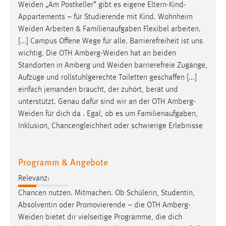
Weiden
„Am Postkeller“ gibt es eigene Eltern-Kind-
Conversion-Tracking
Appartements – für Studierende mit Kind. Wohnheim
Cookie Laufzeit:
Weiden
Arbeiten & Familienaufgaben Flexibel arbeiten.
3 Monate
[...] Campus Offene Wege für alle. Barrierefreiheit ist uns
wichtig. Die OTH
Amberg-Weiden
hat an beiden
Standorten in Amberg und
Weiden
barrierefreie Zugänge,
Facebook Pixel
Aufzüge und rollstuhlgerechte Toiletten geschaffen [...]
Name:
einfach jemanden braucht, der zuhört, berät und
_fbp
unterstützt. Genau dafür sind wir an der OTH
Amberg-
Weiden
für dich da . Egal, ob es um Familienaufgaben,
Anbieter:
Inklusion, Chancengleichheit oder schwierige Erlebnisse
Facebook
Zweck:
Programm & Angebote
Conversion-Tracking
Relevanz:
Cookie Laufzeit:
3 Monate
Chancen nutzen. Mitmachen. Ob Schülerin, Studentin,
Absolventin oder Promovierende – die OTH
Amberg-
Weiden
bietet dir vielseitige Programme, die dich