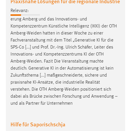
Praxisnahe Lösungen für die regionale Industrie
Zweck:
Relevanz:
Dieser Cookie ist notwendig um sich an der Website
einloggen zu können.
erung Amberg und das Innovations- und
Kompetenzzentrum Künstliche Intelligenz (IKKI) der OTH
Cookie Laufzeit:
Amberg-Weiden
hatten in dieser Woche zu einer
24 Stunden
Fachveranstaltung mit dem Titel „Generative KI für die
SPS-Co [...] und Prof. Dr.-Ing. Ulrich Schäfer, Leiter des
Innovations- und Kompetenzzentrums KI der OTH
STATISTIK
Amberg-Weiden
. Fazit Die Veranstaltung machte
Statistik Cookies erfassen Informationen anonym.
deutlich: Generative KI in der Automatisierung ist kein
Diese Informationen helfen uns zu verstehen, wie
Zukunftsthema [...] maßgeschneiderte, sichere und
unsere Besucher unsere Website nutzen.
praxisnahe KI-Ansätze, die industrielle Realität
verstehen. Die OTH
Amberg-Weiden
positioniert sich
Matomo
dabei als Brücke zwischen Forschung und Anwendung –
und als Partner für Unternehmen
Name:
_pk_ref, _pk_cvar, _pk_id, _pk_ses
Hilfe für Saporischschja
Zweck:
Zugriffsstatistik