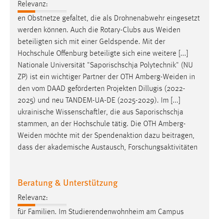
Relevanz:
Cookie Laufzeit:
en Obstnetze gefaltet, die als Drohnenabwehr eingesetzt
Max. 13 Monate
werden können. Auch die Rotary-Clubs aus
Weiden
beteiligten sich mit einer Geldspende. Mit der
Hochschule Offenburg beteiligte sich eine weitere [...]
Nationale Universität "Saporischschja Polytechnik" (NU
MARKETING
ZP) ist ein wichtiger Partner der OTH
Amberg-Weiden
in
Marketing Cookies werden von Drittanbietern
den vom DAAD geförderten Projekten Dillugis (2022-
verwendet, um personalisierte Werbung anzuzeigen.
2025) und neu TANDEM-UA-DE (2025-2029). Im [...]
Sie tun dies, indem sie Besucher über Websites
ukrainische Wissenschaftler, die aus Saporischschja
hinweg verfolgen.
stammen, an der Hochschule tätig. Die OTH
Amberg-
Weiden
möchte mit der Spendenaktion dazu beitragen,
Google Ads
dass der akademische Austausch, Forschungsaktivitäten
Name:
_gcl_au
Beratung & Unterstützung
Anbieter:
Relevanz:
Google Ireland Limited
für Familien. Im Studierendenwohnheim am Campus
Zweck: