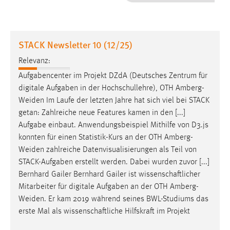
1 Jahr
Performance
STACK Newsletter 10 (12/25)
Name:
Relevanz:
staticfilecache
Aufgabencenter im Projekt DZdA (Deutsches Zentrum für
digitale Aufgaben in der Hochschullehre), OTH
Amberg-
Zweck:
Weiden
Im Laufe der letzten Jahre hat sich viel bei STACK
Für performante Seitenauslieferung wird in diesem Cookie
gespeichert, ob man eingeloggt ist.
getan: Zahlreiche neue Features kamen in den [...]
Aufgabe einbaut. Anwendungsbeispiel Mithilfe von D3.js
konnten für einen Statistik-Kurs an der OTH
Amberg-
Sprachpräferenz
Weiden
zahlreiche Datenvisualisierungen als Teil von
Name:
STACK-Aufgaben erstellt werden. Dabei wurden zuvor [...]
site-language-preference
Bernhard Gailer Bernhard Gailer ist wissenschaftlicher
Mitarbeiter für digitale Aufgaben an der OTH
Amberg-
Zweck:
Weiden
. Er kam 2019 während seines BWL-Studiums das
Das Cookie speichert die gewählte Sprache der Website.
erste Mal als wissenschaftliche Hilfskraft im Projekt
Cookie Laufzeit: