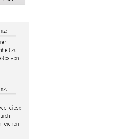
nz:
rer
hheit zu
otos von
nz:
Zwei dieser
durch
hlreichen