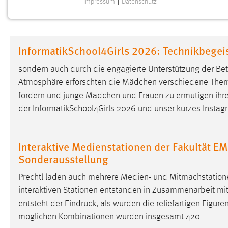
Impressum
|
Datenschutz
NOTWENDIGE COOKIES
Notwendige Cookies ermöglichen grundlegende
Funktionen und sind für die einwandfreie Funktion der
InformatikSchool4Girls 2026: Technikbegei
Website erforderlich.
sondern auch durch die engagierte Unterstützung der Bet
Einverständnis
Atmosphäre erforschten die Mädchen verschiedene Theme
fördern und junge Mädchen und Frauen zu ermutigen ihre
Name:
cookie_consent
der InformatikSchool4Girls 2026 und unser kurzes Instag
Zweck:
Dieser Cookie speichert die
ausgewählten Einverständnis-Optionen
des Benutzers
Interaktive Medienstationen der Fakultät EM
Sonderausstellung
Cookie Laufzeit:
1 Jahr
Prechtl laden auch mehrere Medien- und Mitmachstatione
Performance
interaktiven Stationen entstanden in Zusammenarbeit mit 
entsteht der Eindruck, als würden die reliefartigen Figur
Name:
staticfilecache
möglichen Kombinationen wurden insgesamt 420
Zweck:
Für performante Seitenauslieferung wird