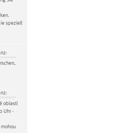
rken.
e speziell
nz:
orschen,
nz:
é oblasti
0 Uhr -
 a mohou