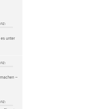
nz:
es unter
nz:
tmachen –
nz: