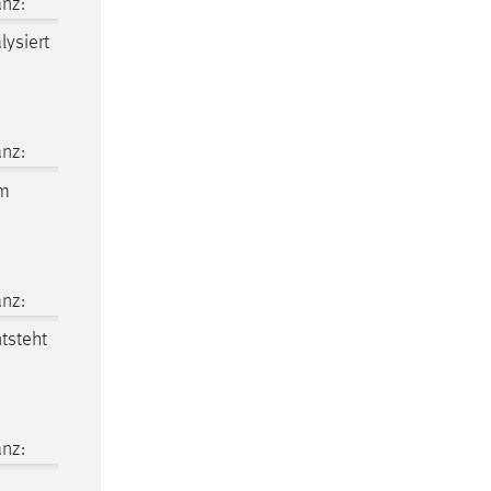
nz:
lysiert
nz:
hm
nz:
ntsteht
nz: