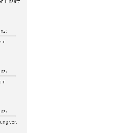
en
Einsatz
nz:
eam
nz:
eam
nz:
ung vor.