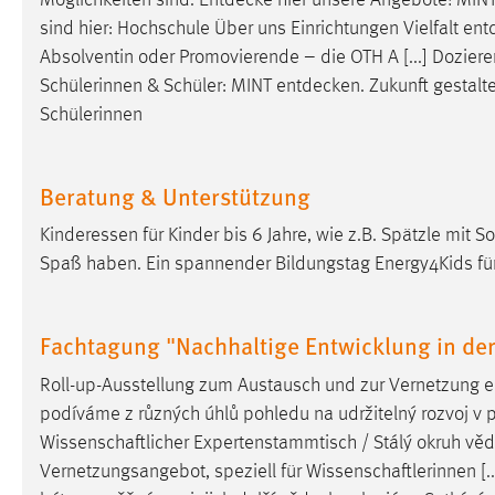
sind hier: Hochschule Über uns Einrichtungen Vielfalt
ent
Absolventin oder Promovierende – die OTH A [...] Dozie
Schülerinnen & Schüler: MINT
entdecken
. Zukunft gestal
Schülerinnen
Beratung & Unterstützung
Kinderessen für Kinder bis 6 Jahre, wie z.B. Spätzle mi
Spaß haben. Ein spannender Bildungstag Energy4Kids für
Fachtagung "Nachhaltige Entwicklung in de
Roll-up-Ausstellung zum Austausch und zur Vernetzung e
podíváme z různých úhlů pohledu na udržitelný rozvoj v pohr
Wissenschaftlicher Expertenstammtisch / Stálý okruh
věd
Vernetzungsangebot, speziell für Wissenschaftlerinnen [