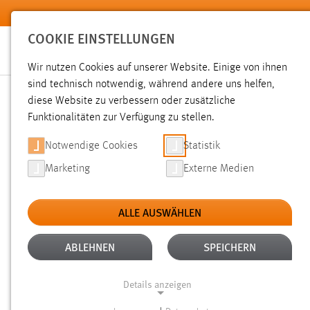
Zum Hauptinhalt springen
COOKIE EINSTELLUNGEN
Wir nutzen Cookies auf unserer Website. Einige von ihnen
sind technisch notwendig, während andere uns helfen,
diese Website zu verbessern oder zusätzliche
SUCHE
Funktionalitäten zur Verfügung zu stellen.
Notwendige Cookies
Statistik
Marketing
Externe Medien
ALLE AUSWÄHLEN
TYP: SEITEN
ALLE FILTER ENTFERNEN
Aktive Filter:
ABLEHNEN
SPEICHERN
Gesucht nach "deck".
Es wurden 158 Ergebnisse gefunden.
Details anzeigen