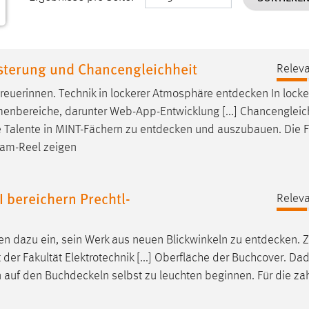
sterung und Chancengleichheit
Releva
reuerinnen. Technik in lockerer Atmosphäre
entdecken
In locke
nbereiche, darunter Web-App-Entwicklung [...] Chancengleic
 Talente in MINT-Fächern zu
entdecken
und auszubauen. Die F
ram-Reel zeigen
I bereichern Prechtl-
Releva
n dazu ein, sein Werk aus neuen Blickwinkeln zu
entdecken
. 
der Fakultät Elektrotechnik [...] Oberfläche der Buchcover. Da
en auf den
Buchdeckeln
selbst zu leuchten beginnen. Für die za