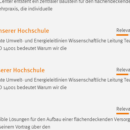
enter entsteht ein zentraler Baustein für den
flächendeckend
ehrpraxis, die individuelle
nserer Hochschule
Releva
ate Umwelt- und Energieleitlinien Wissenschaftliche Leitung T
 14001 bedeutet Warum wir die
erer Hochschule
Releva
ate Umwelt- und Energieleitlinien Wissenschaftliche Leitung T
 14001 bedeutet Warum wir die
Releva
xible Lösungen für den Aufbau einer
flächendeckenden
Versorg
seinem Vortrag über den