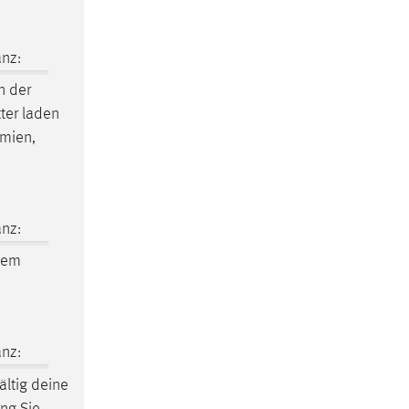
nz:
n der
ter laden
omien,
nz:
 dem
nz:
ältig deine
ng Sie