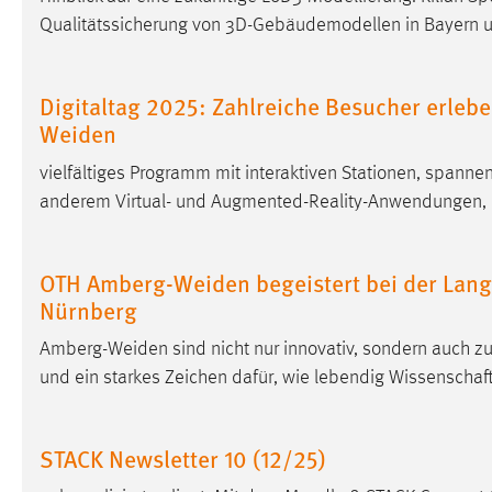
Qualitätssicherung von 3D-Gebäudemodellen in Bayern u
Matomo
Name:
_pk_ref, _pk_cvar, _pk_id, _pk_ses
Digitaltag 2025: Zahlreiche Besucher erleb
Weiden
Zweck:
Zugriffsstatistik
vielfältiges Programm mit interaktiven Stationen, spann
Cookie Laufzeit:
Max. 13 Monate
anderem Virtual- und Augmented-Reality-Anwendungen, KI
MARKETING
OTH Amberg-Weiden begeistert bei der Lang
Marketing Cookies werden von Drittanbietern
Nürnberg
verwendet, um personalisierte Werbung anzuzeigen.
Amberg-Weiden sind nicht nur innovativ, sondern auch z
Sie tun dies, indem sie Besucher über Websites
hinweg verfolgen.
und ein starkes Zeichen dafür, wie lebendig Wissensch
Google Ads
STACK Newsletter 10 (12/25)
Name:
_gcl_au