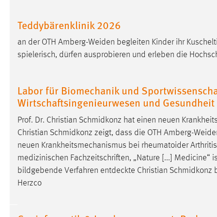
in diesem Cookie gespeichert, ob man
eingeloggt ist.
Teddybärenklinik 2026
an der OTH Amberg-Weiden begleiten Kinder ihr Kuscheltie
Sprachpräferenz
spielerisch, dürfen ausprobieren und erleben die Hochsch
Name:
site-language-preference
Zweck:
Das Cookie speichert die gewählte
Labor für Biomechanik und Sportwissenschaf
Sprache der Website.
Wirtschaftsingenieurwesen und Gesundheit
Cookie Laufzeit:
30 Tage
Prof. Dr. Christian Schmidkonz hat einen neuen Krankhei
Christian Schmidkonz zeigt, dass die OTH Amberg-Weiden 
Chat
neuen Krankheitsmechanismus bei rheumatoider Arthriti
medizinischen Fachzeitschriften, „Nature [...] Medicine“ i
Name:
MibewSessionID, MIBEW_UserID,
bildgebende Verfahren
entdeckte
Christian Schmidkonz b
mibew_locale, mibew-chat-frame-style-
5e9dbeb1811c0446
Herzco
Zweck:
Wird benötigt um die Chatfunktion
nutzen zu können.