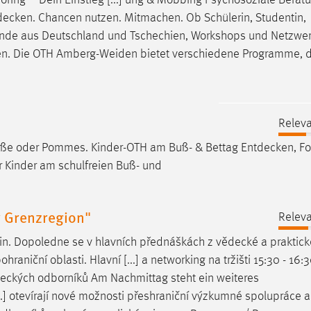
decken
. Chancen nutzen. Mitmachen. Ob Schülerin, Studentin,
rende aus Deutschland und Tschechien, Workshops und Netzwe
ten. Die OTH Amberg-Weiden bietet verschiedene Programme, di
Releva
t Soße oder Pommes. Kinder-OTH am Buß- & Bettag
Entdecken
, F
 Kinder am schulfreien Buß- und
r Grenzregion"
Releva
in. Dopoledne se v hlavních přednáškách z
vědecké
a praktick
aniční oblasti. Hlavní [...] a networking na tržišti 15:30 - 16:3
eckých
odborníků Am Nachmittag steht ein weiteres
...] otevírají nové možnosti přeshraniční výzkumné spolupráce