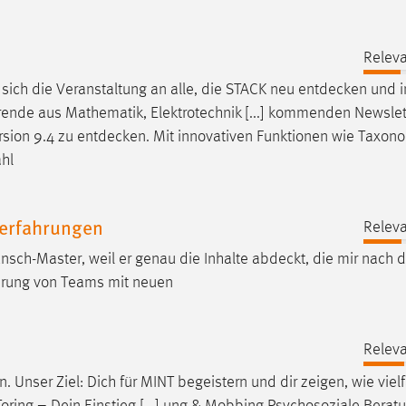
Releva
sich die Veranstaltung an alle, die STACK neu
entdecken
und i
ende aus Mathematik, Elektrotechnik [...] kommenden Newslet
rsion 9.4 zu
entdecken
. Mit innovativen Funktionen wie Taxon
ahl
serfahrungen
Releva
unsch-Master, weil er genau die Inhalte
abdeckt
, die mir nach
ührung von Teams mit neuen
Releva
n
. Unser Ziel: Dich für MINT begeistern und dir zeigen, wie vielf
ring – Dein Einstieg [...] ung & Mobbing Psychosoziale Beratu