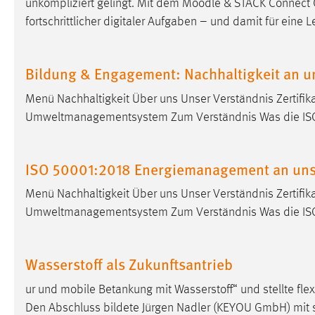
unkompliziert gelingt. Mit dem Moodle & STACK Connect C
Anbieter:
Google Ireland Limited
fortschrittlicher digitaler Aufgaben – und damit für eine L
Zweck:
Conversion-Tracking
Cookie Laufzeit:
3 Monate
Bildung & Engagement: Nachhaltigkeit an u
Menü Nachhaltigkeit Über uns Unser Verständnis Zertifik
Facebook Pixel
Umweltmanagementsystem Zum Verständnis Was die ISO
Name:
_fbp
Anbieter:
ISO 50001:2018 Energiemanagement an uns
Facebook
Zweck:
Conversion-Tracking
Menü Nachhaltigkeit Über uns Unser Verständnis Zertifik
Umweltmanagementsystem Zum Verständnis Was die ISO
Cookie Laufzeit:
3 Monate
Wasserstoff als Zukunftsantrieb
EXTERNE MEDIEN
ur und mobile Betankung mit Wasserstoff“ und stellte fle
Um Inhalte von Videoplattformen und Social Media
Den Abschluss bildete Jürgen Nadler (KEYOU GmbH) mit 
Plattformen anzeigen zu können, werden von diesen