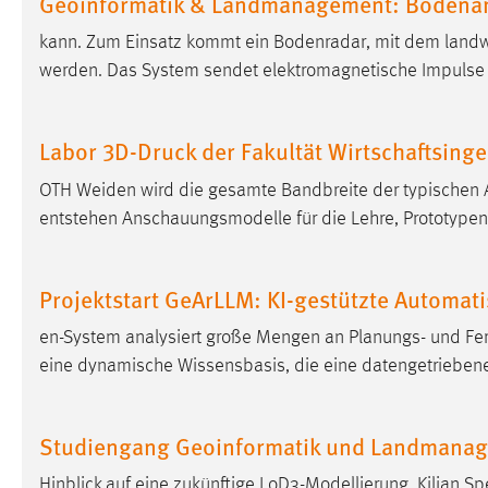
Geoinformatik & Landmanagement: Bodenan
Cookie Laufzeit:
MibewSessionID, mibew-chat-frame-
kann. Zum Einsatz kommt ein Bodenradar, mit dem landwi
style-5e9dbeb1811c0446 =
werden. Das System sendet elektromagnetische Impulse
Sitzungslaufzeit, mibew_locale = 3
Jahre, MIBEW_UserID = 1 Jahr
Labor 3D-Druck der Fakultät Wirtschaftsin
Login
OTH Weiden wird die gesamte Bandbreite der typischen
Name:
fe_user, be_user, be_lastLoginProvider
entstehen Anschauungsmodelle für die Lehre, Prototypen,
Zweck:
Dieser Cookie ist notwendig um sich an
der Website einloggen zu können.
Projektstart GeArLLM: KI-gestützte Automati
Cookie Laufzeit:
24 Stunden
en-System analysiert große Mengen an Planungs- und Fe
eine dynamische Wissensbasis, die eine datengetrieben
STATISTIK
Statistik Cookies erfassen Informationen anonym.
Studiengang Geoinformatik und Landmanage
Diese Informationen helfen uns zu verstehen, wie
unsere Besucher unsere Website nutzen.
Hinblick auf eine zukünftige LoD3-Modellierung. Kilian S