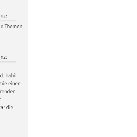
nz:
he Themen
nz:
d. habil.
omie einen
hrenden
r
ar die