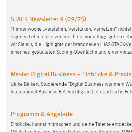
externen Medien Cookies gesetzt.
STACK Newsletter 9 (09/25)
YouTube
Themenwoche „Verstehen, Verstärken, Vernetzen“ richtet 
eigenen Lehre einsetzen möchten. Vormittags geben Lehr
Vimeo
wir Sie ein, die Highlights der brandneuen ILIAS-STACK-Ve
einer neu gestalteten Scoring-Oberfläche und einer Vielz
Master Digital Business – Einblicke & Praxi
Ulrike Binkert, Studierende "Digital Business war mein W
International Business B.A. wichtig sind: empathische F
Programm & Angebote
Einblicke, kannst mitmachen und deine Talente
entdecke
Möglichkeiten sind.
Entdecke
hier unsere Angebote! MINTo