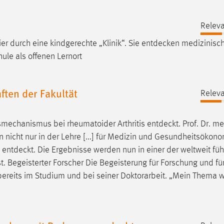
Releva
r durch eine kindgerechte „Klinik“. Sie
entdecken
medizinisc
ule als offenen Lernort
ten der Fakultät
Releva
tsmechanismus bei rheumatoider Arthritis
entdeckt
. Prof. Dr. me
nicht nur in der Lehre [...] für Medizin und Gesundheitsökon
s
entdeckt
. Die Ergebnisse werden nun in einer der weltweit fü
st. Begeisterter Forscher Die Begeisterung für Forschung und fü
ereits im Studium und bei seiner Doktorarbeit. „Mein Thema w