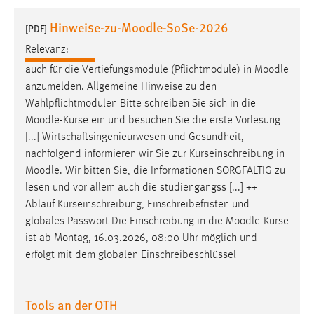
1 Jahr
Hinweise-zu-Moodle-SoSe-2026
[PDF]
Relevanz:
Performance
auch für die Vertiefungsmodule (Pflichtmodule) in
Moodle
Name:
anzumelden. Allgemeine Hinweise zu den
staticfilecache
Wahlpflichtmodulen Bitte schreiben Sie sich in die
Moodle
-Kurse ein und besuchen Sie die erste Vorlesung
Zweck:
[...] Wirtschaftsingenieurwesen und Gesundheit,
Für performante Seitenauslieferung wird in diesem Cookie
gespeichert, ob man eingeloggt ist.
nachfolgend informieren wir Sie zur Kurseinschreibung in
Moodle
. Wir bitten Sie, die Informationen SORGFÄLTIG zu
lesen und vor allem auch die studiengangss [...] ++
Sprachpräferenz
Ablauf Kurseinschreibung, Einschreibefristen und
Name:
globales Passwort Die Einschreibung in die
Moodle
-Kurse
site-language-preference
ist ab Montag, 16.03.2026, 08:00 Uhr möglich und
erfolgt mit dem globalen Einschreibeschlüssel
Zweck:
Das Cookie speichert die gewählte Sprache der Website.
Tools an der OTH
Cookie Laufzeit: