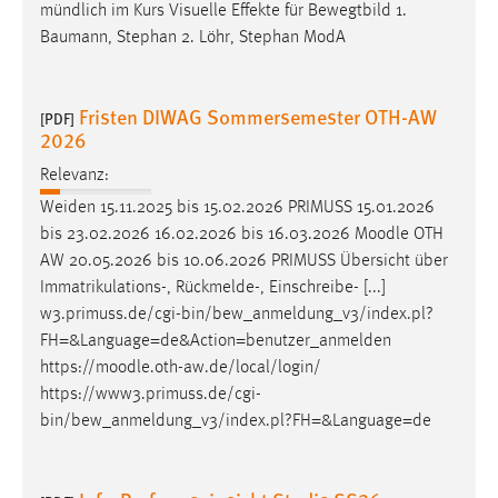
EXTERNE MEDIEN
mündlich im Kurs Visuelle Effekte für Bewegtbild 1.
Baumann, Stephan 2. Löhr, Stephan ModA
Um Inhalte von Videoplattformen und Social Media
Plattformen anzeigen zu können, werden von diesen
externen Medien Cookies gesetzt.
Fristen DIWAG Sommersemester OTH-AW
[PDF]
2026
YouTube
Relevanz:
Weiden 15.11.2025 bis 15.02.2026 PRIMUSS 15.01.2026
Vimeo
bis 23.02.2026 16.02.2026 bis 16.03.2026
Moodle
OTH
AW 20.05.2026 bis 10.06.2026 PRIMUSS Übersicht über
Immatrikulations-, Rückmelde-, Einschreibe- [...]
w3.primuss.de/cgi-bin/bew_anmeldung_v3/index.pl?
FH=&Language=de&Action=benutzer_anmelden
https://
moodle
.oth-aw.de/local/login/
https://www3.primuss.de/cgi-
bin/bew_anmeldung_v3/index.pl?FH=&Language=de