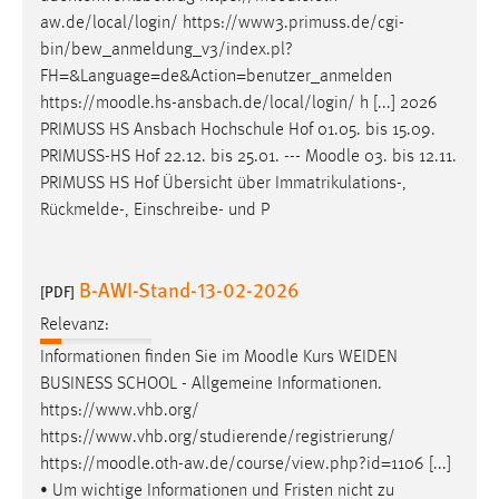
Zweck:
aw.de/local/login/ https://www3.primuss.de/cgi-
Dieser Cookie ist notwendig um sich an der Website
bin/bew_anmeldung_v3/index.pl?
einloggen zu können.
FH=&Language=de&Action=benutzer_anmelden
https://
moodle
.hs-ansbach.de/local/login/ h [...] 2026
Cookie Laufzeit:
PRIMUSS HS Ansbach Hochschule Hof 01.05. bis 15.09.
24 Stunden
PRIMUSS-HS Hof 22.12. bis 25.01. ---
Moodle
03. bis 12.11.
PRIMUSS HS Hof Übersicht über Immatrikulations-,
Rückmelde-, Einschreibe- und P
STATISTIK
Statistik Cookies erfassen Informationen anonym.
Diese Informationen helfen uns zu verstehen, wie
B-AWI-Stand-13-02-2026
[PDF]
unsere Besucher unsere Website nutzen.
Relevanz:
Informationen finden Sie im
Moodle
Kurs WEIDEN
Matomo
BUSINESS SCHOOL - Allgemeine Informationen.
Name:
https://www.vhb.org/
_pk_ref, _pk_cvar, _pk_id, _pk_ses
https://www.vhb.org/studierende/registrierung/
https://
moodle
.oth-aw.de/course/view.php?id=1106 [...]
Zweck:
• Um wichtige Informationen und Fristen nicht zu
Zugriffsstatistik