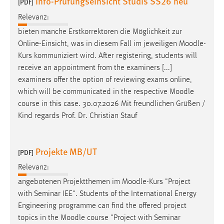
Info-Prufungseinsicht Studis SS26 neu
[PDF]
Relevanz:
bieten manche Erstkorrektoren die Möglichkeit zur
Online-Einsicht, was in diesem Fall im jeweiligen
Moodle
-
Kurs kommuniziert wird. After registering, students will
receive an appointment from the examiners [...]
examiners offer the option of reviewing exams online,
which will be communicated in the respective
Moodle
course in this case. 30.07.2026 Mit freundlichen Grüßen /
Kind regards Prof. Dr. Christian Stauf
Projekte MB/UT
[PDF]
Relevanz:
angebotenen Projektthemen im
Moodle
-Kurs "Project
with Seminar IEE". Students of the International Energy
Engineering programme can find the offered project
topics in the
Moodle
course "Project with Seminar