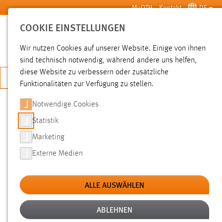
Zum Hauptinhalt springen
MyOTH
Kontakt
DE
COOKIE EINSTELLUNGEN
SUCHE
Wir nutzen Cookies auf unserer Website. Einige von ihnen
sind technisch notwendig, während andere uns helfen,
diese Website zu verbessern oder zusätzliche
JETZT BEWERBEN
Funktionalitäten zur Verfügung zu stellen.
Notwendige Cookies
SUCHE
Statistik
Marketing
FILTER
Externe Medien
Typ
ALLE AUSWÄHLEN
Erstellungsdatum
ABLEHNEN