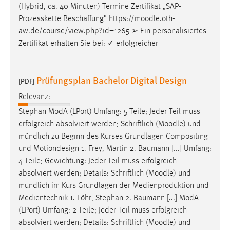
(Hybrid, ca. 40 Minuten) Termine Zertifikat „SAP-
Conversion-Tracking
Prozesskette Beschaffung“ https://
moodle
.oth-
Cookie Laufzeit:
aw.de/course/view.php?id=1265 ➢ Ein personalisiertes
3 Monate
Zertifikat erhalten Sie bei: ✓ erfolgreicher
Facebook Pixel
Prüfungsplan Bachelor Digital Design
[PDF]
Name:
Relevanz:
_fbp
Stephan ModA (LPort) Umfang: 5 Teile; Jeder Teil muss
Anbieter:
erfolgreich absolviert werden; Schriftlich (
Moodle
) und
Facebook
mündlich zu Beginn des Kurses Grundlagen Compositing
und Motiondesign 1. Frey, Martin 2. Baumann [...] Umfang:
Zweck:
4 Teile; Gewichtung: Jeder Teil muss erfolgreich
Conversion-Tracking
absolviert werden; Details: Schriftlich (
Moodle
) und
Cookie Laufzeit:
mündlich im Kurs Grundlagen der Medienproduktion und
3 Monate
Medientechnik 1. Löhr, Stephan 2. Baumann [...] ModA
(LPort) Umfang: 2 Teile; Jeder Teil muss erfolgreich
absolviert werden; Details: Schriftlich (
Moodle
) und