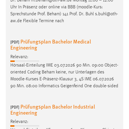
Dr. Beham m.beham@oth-aw.de Montag 11.00 – 12.00
Uhr In Präsenz oder online via BBB (
moodle
-Kurs:
Sprechstunde Prof. Beham) 141 Prof. Dr. Buhl s.buhl@oth-
aw.de Flexible Termine nach
Prüfungsplan Bachelor Medical
[PDF]
Engineering
Relevanz:
Hörsaal-Einteilung IME 03.07.2026 90 Min. 09:00 Object-
oriented Coding Beham keine, nur Unterlagen des
Moodle
-Kurses E-Präsenz-Klausur 3, 4S IME 06.07.2026
90 Min. 08:00 Informatics Geigenfeind One double-sided
Prüfungsplan Bachelor Industrial
[PDF]
Engineering
Relevanz: