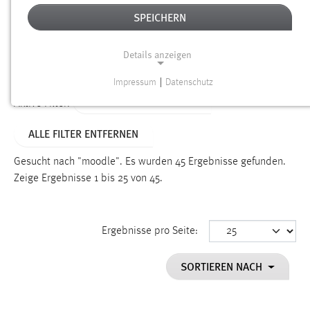
SPEICHERN
Alter
Details anzeigen
SUCHEN
Impressum
|
Datenschutz
NOTWENDIGE COOKIES
ALTER: 1 BIS 6 MONATE
Aktive Filter:
Notwendige Cookies ermöglichen grundlegende
ALLE FILTER ENTFERNEN
Funktionen und sind für die einwandfreie Funktion der
Website erforderlich.
Gesucht nach "moodle".
Es wurden 45 Ergebnisse gefunden.
Zeige Ergebnisse 1 bis 25 von 45.
Einverständnis
Name:
cookie_consent
Ergebnisse pro Seite:
Zweck:
SORTIEREN NACH
Dieser Cookie speichert die ausgewählten Einverständnis-
Optionen des Benutzers
Cookie Laufzeit: