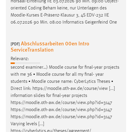
Hörsaal-Einteilung IIE 03.07.2026 90 Min. 09:00 Object-
oriented Coding Beham keine, nur Unterlagen des
Moodle
-Kurses E-Präsenz-Klausur 3, 4S EDV-232 IIE
06.07.2026 90 Min. 08:00 Informatics Geigenfeind One
Abschlussarbeiten 00en Intro
[PDF]
ServiceTranslation
Relevanz:
second examiner…)
Moodle
course for final-year projects
with me 36 ▪
Moodle
course for all my final- year
students ▪
Moodle
course name: CyberLytics Theses ▪
Direct link: https://
moodle
.oth-aw.de/course/view [...]
information slides for final-year projects
https://
moodle
.oth-aw.de/course/view.php?id=3147
https://
moodle
.oth-aw.de/course/view.php?id=3147
https://
moodle
.oth-aw.de/course/view.php?id=3147
Varying levels [...]
https://cyberlytics.eu/theses/agreement/