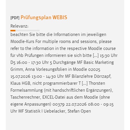
Prüfungsplan WEBIS
[PDF]
Relevanz:
beachten Sie bitte die Informationen im jeweiligen
Moodle
-Kurs For multiple rooms and sessions, please
refer to the information in the respective
Moodle
course
für vhb Prüfungen informieren sie sich bitte [...] 15:30 Uhr
D5 16:00 - 17:30 Uhr 5 Durchgänge MF Basic Marketing
Grimm, Anna Vorlesungsfolien in
Moodle
02025
15.07.2026 13:00 - 14:30 Uhr MF Bilanzlehre Dörrzapf,
Klaus HGB, nicht programmierbarer T [...] Thorsten
Formelsammlung (mit handschriftlichen Ergänzungen),
Taschenrechner, EXCEL-Datei aus dem
Moodle
(ohne
eigene Anpassungen) 00379 22.07.2026 08:00 - 09:15
Uhr MF Statistik I Uebelacker, Stefan Open