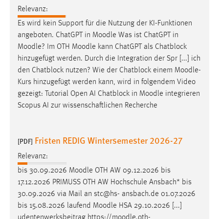
30 Tage
Relevanz:
Es wird kein Support für die Nutzung der KI-Funktionen
Chat
angeboten. ChatGPT in
Moodle
Was ist ChatGPT in
Moodle
? Im OTH
Moodle
kann ChatGPT als Chatblock
Name:
hinzugefügt werden. Durch die Integration der Spr [...] ich
MibewSessionID, MIBEW_UserID, mibew_locale, mibew-
den Chatblock nutzen? Wie der Chatblock einem
Moodle
-
chat-frame-style-5e9dbeb1811c0446
Kurs hinzugefügt werden kann, wird in folgendem Video
Zweck:
gezeigt: Tutorial Open AI Chatblock in
Moodle
integrieren
Wird benötigt um die Chatfunktion nutzen zu können.
Scopus AI zur wissenschaftlichen Recherche
Cookie Laufzeit:
MibewSessionID, mibew-chat-frame-style-
Fristen REDIG Wintersemester 2026-27
5e9dbeb1811c0446 = Sitzungslaufzeit, mibew_locale = 3
[PDF]
Jahre, MIBEW_UserID = 1 Jahr
Relevanz:
bis 30.09.2026
Moodle
OTH AW 09.12.2026 bis
Login
17.12.2026 PRIMUSS OTH AW Hochschule Ansbach* bis
30.09.2026 via Mail an stc@hs- ansbach.de 01.07.2026
Name:
bis 15.08.2026 laufend
Moodle
HSA 29.10.2026 [...]
fe_user, be_user, be_lastLoginProvider
udentenwerksbeitrag https://
moodle
.oth-