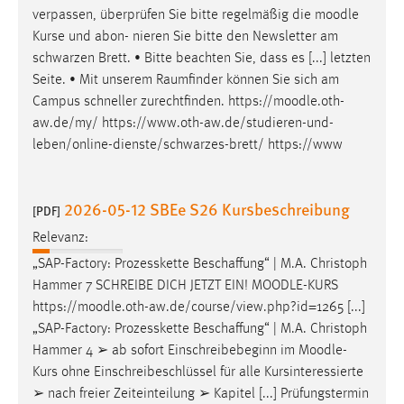
verpassen, überprüfen Sie bitte regelmäßig die
moodle
Cookie Laufzeit:
Kurse und abon- nieren Sie bitte den Newsletter am
Max. 13 Monate
schwarzen Brett. • Bitte beachten Sie, dass es [...] letzten
Seite. • Mit unserem Raumfinder können Sie sich am
Campus schneller zurechtfinden. https://
moodle
.oth-
MARKETING
aw.de/my/ https://www.oth-aw.de/studieren-und-
leben/online-dienste/schwarzes-brett/ https://www
Marketing Cookies werden von Drittanbietern
verwendet, um personalisierte Werbung anzuzeigen.
Sie tun dies, indem sie Besucher über Websites
2026-05-12 SBEe S26 Kursbeschreibung
[PDF]
hinweg verfolgen.
Relevanz:
Google Ads
„SAP-Factory: Prozesskette Beschaffung“ | M.A. Christoph
Hammer 7 SCHREIBE DICH JETZT EIN!
MOODLE
-KURS
Name:
https://
moodle
.oth-aw.de/course/view.php?id=1265 [...]
_gcl_au
„SAP-Factory: Prozesskette Beschaffung“ | M.A. Christoph
Anbieter:
Hammer 4 ➢ ab sofort Einschreibebeginn im
Moodle
-
Google Ireland Limited
Kurs ohne Einschreibeschlüssel für alle Kursinteressierte
➢ nach freier Zeiteinteilung ➢ Kapitel [...] Prüfungstermin
Zweck: